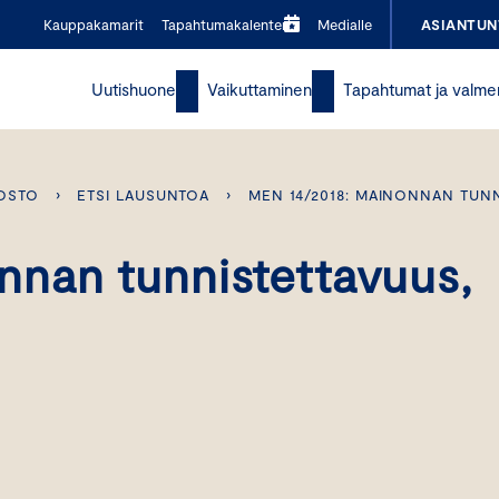
Kauppakamarit
Tapahtumakalenteri
Medialle
ASIANTUN
Uutishuone
Vaikuttaminen
Tapahtumat ja valme
OSTO
›
ETSI LAUSUNTOA
›
MEN 14/2018: MAINONNAN TUNN
nan tunnistettavuus,