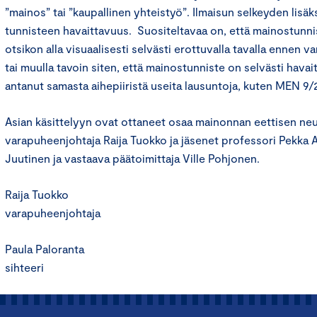
”mainos” tai ”kaupallinen yhteistyö”. Ilmaisun selkeyden lisäk
tunnisteen havaittavuus. Suositeltavaa on, että mainostunni
otsikon alla visuaalisesti selvästi erottuvalla tavalla ennen va
tai muulla tavoin siten, että mainostunniste on selvästi hava
antanut samasta aihepiiristä useita lausuntoja, kuten MEN 9/
Asian käsittelyyn ovat ottaneet osaa mainonnan eettisen ne
varapuheenjohtaja Raija Tuokko ja jäsenet professori Pekka A
Juutinen ja vastaava päätoimittaja Ville Pohjonen.
Raija Tuokko
varapuheenjohtaja
Paula Paloranta
sihteeri