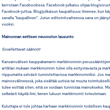
kerrotaan Facebookissa. Facebook-julkaisu ohjaa blogisivust
Facebook-juttua. Blogijulkaisun kaupallisuus ilmenee, kun k
sanalla ”kaupallinen”. Jutun editointivaiheessa sana on jäänyt
vuoksi.
Mainonnan eettisen neuvoston lausunto
Sovellettavat säännöt
Kansainvälisen kauppakamarin markkinoinnin perussääntöjen
artiklan mukaan markkinoinnin tulee olla esitystavasta ja mar
riippumatta selvästi tunnistettavissa markkinoinniksi. Jos m
mainosvälineessä, joka sisältää uutisia tai muuta toimituksell
tulee esittää siten, että se voidaan tunnistaa mainokseksi. M
selkeästi käydä ilmi, kenen lukuun markkinointi toteutetaan.
Kuluttajia ei tule johtaa harhaan markkinoinnin todellisen kau