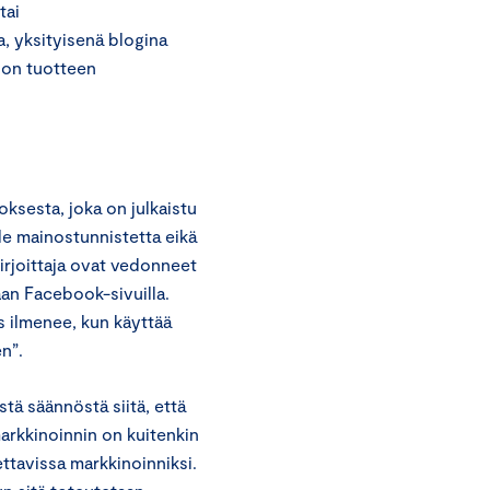
tai
, yksityisenä blogina
 on tuotteen
ksesta, joka on julkaistu
le mainostunnistetta eikä
irjoittaja ovat vedonneet
aan Facebook-sivuilla.
us ilmenee, kun käyttää
n”.
tä säännöstä siitä, että
arkkinoinnin on kuitenkin
ettavissa markkinoinniksi.