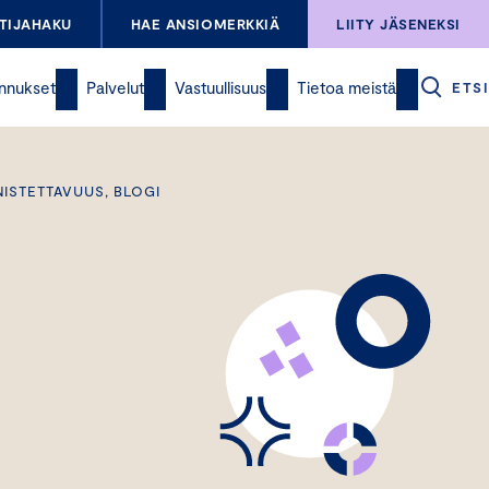
TIJAHAKU
HAE ANSIOMERKKIÄ
LIITY JÄSENEKSI
nnukset
Palvelut
Vastuullisuus
Tietoa meistä
ETSI
ISTETTAVUUS, BLOGI