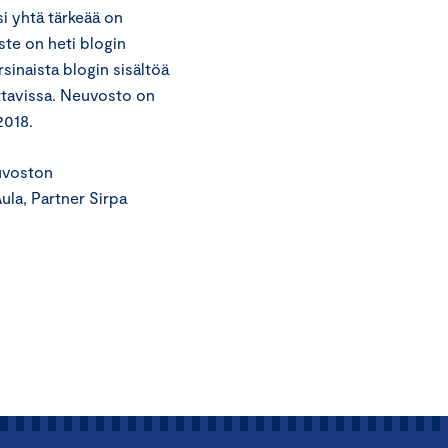
si yhtä tärkeää on
ste on heti blogin
rsinaista blogin sisältöä
ittavissa. Neuvosto on
2018.
uvoston
ula, Partner Sirpa