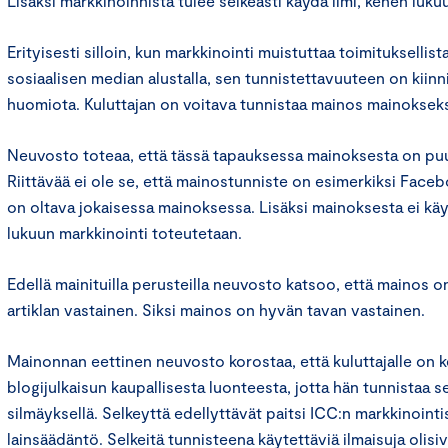
Lisäksi markkinoinnista tulee selkeästi käydä ilmi, kenen luku
Erityisesti silloin, kun markkinointi muistuttaa toimituksellista
sosiaalisen median alustalla, sen tunnistettavuuteen on kiinni
huomiota. Kuluttajan on voitava tunnistaa mainos mainokseksi
Neuvosto toteaa, että tässä tapauksessa mainoksesta on pu
Riittävää ei ole se, että mainostunniste on esimerkiksi Faceb
on oltava jokaisessa mainoksessa. Lisäksi mainoksesta ei käy 
lukuun markkinointi toteutetaan.
Edellä mainituilla perusteilla neuvosto katsoo, että mainos o
artiklan vastainen. Siksi mainos on hyvän tavan vastainen.
Mainonnan eettinen neuvosto korostaa, että kuluttajalle on k
blogijulkaisun kaupallisesta luonteesta, jotta hän tunnistaa 
silmäyksellä. Selkeyttä edellyttävät paitsi ICC:n markkinoin
lainsäädäntö. Selkeitä tunnisteena käytettäviä ilmaisuja olisi