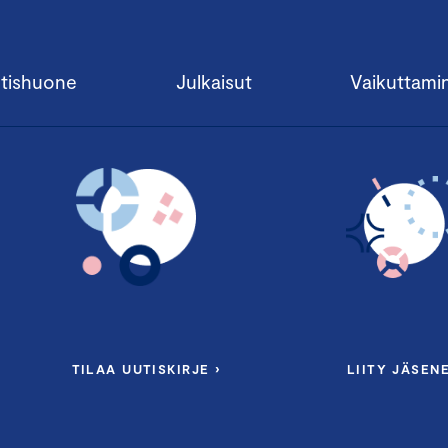
tishuone
Julkaisut
Vaikuttami
TILAA UUTISKIRJE ›
LIITY JÄSENE