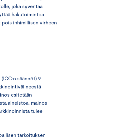
olle, joka syventää
äyttää hakutoimintoa
 pois inhimillisen virheen
 (ICC:n säännöt) 9
kkinointivälineestä
ainos esitetään
ista aineistoa, mainos
arkkinoinnista tulee
pallisen tarkoituksen