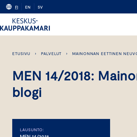
Skip
FI
EN
SV
to
content
ETUSIVU
›
PALVELUT
›
MAINONNAN EETTINEN NEUV
MEN 14/2018: Mainon
blogi
LAUSUNTO:
MEN 14/2018