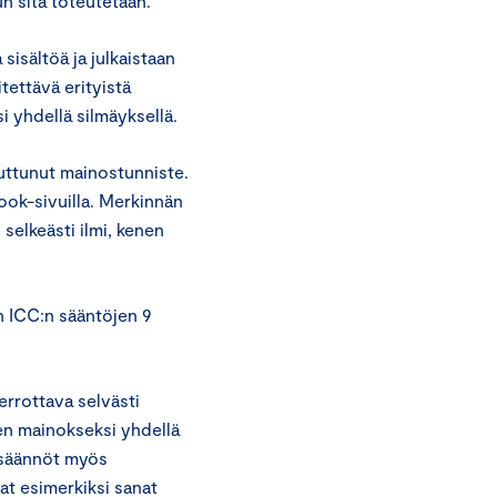
un sitä toteutetaan.
 sisältöä ja julkaistaan
tettävä erityistä
 yhdellä silmäyksellä.
uttunut mainostunniste.
ook-sivuilla. Merkinnän
selkeästi ilmi, kenen
n ICC:n sääntöjen 9
errottava selvästi
sen mainokseksi yhdellä
tisäännöt myös
vat esimerkiksi sanat