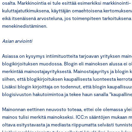
osalta. Markkinointia ei tule esittää esimerkiksi markkinointi- 
kuluttajatutkimuksena, käyttäjän omaehtoisena kertomuksena
eikä itsenäisenä arvosteluna, jos toimenpiteen tarkoituksena
menekinedistäminen.
Asian arviointi
Asiassa on kysymys intiimituotteita tarjoavan yrityksen maino
blogikirjoituksen muodossa. Blogin eli mainoksen alussa ei o
merkintää mainostajayrityksestä. Mainostajayritys ja blogin k
siihen, että blogikirjoituksen kaupallisesta luonteesta kerrot
Lisäksi blogin kirjoittaja on todennut, että blogin kaupallisu
blogisivuston hakutoimintoa ja tekee haun sanalla ”kaupalline
Mainonnan eettinen neuvosto toteaa, ettei ole olemassa yleis
mainos tulisi merkitä mainokseksi. ICC:n sääntöjen mukaan m
oltava esitystavasta ja mediasta riippumatta selvästi tunnist