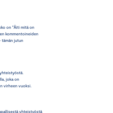
kko on ”Äiti mitä on
kkien kommentoineiden
– tämän jutun
yhteistyöstä.
la, joka on
en virheen vuoksi.
allisestä yhteistyöstä