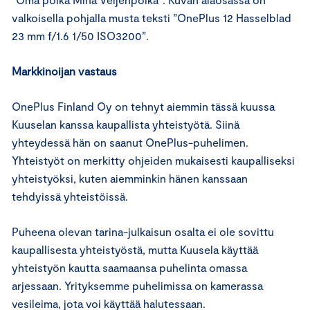
valkoisella pohjalla musta teksti ”OnePlus 12 Hasselblad
23 mm f/1.6 1/50 ISO3200”.
Markkinoijan vastaus
OnePlus Finland Oy on tehnyt aiemmin tässä kuussa
Kuuselan kanssa kaupallista yhteistyötä. Siinä
yhteydessä hän on saanut OnePlus-puhelimen.
Yhteistyöt on merkitty ohjeiden mukaisesti kaupalliseksi
yhteistyöksi, kuten aiemminkin hänen kanssaan
tehdyissä yhteistöissä.
Puheena olevan tarina-julkaisun osalta ei ole sovittu
kaupallisesta yhteistyöstä, mutta Kuusela käyttää
yhteistyön kautta saamaansa puhelinta omassa
arjessaan. Yrityksemme puhelimissa on kamerassa
vesileima, jota voi käyttää halutessaan.