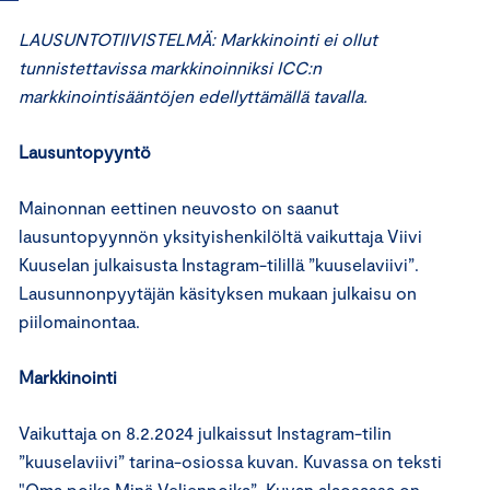
LAUSUNTOTIIVISTELMÄ: Markkinointi ei ollut
tunnistettavissa markkinoinniksi ICC:n
markkinointisääntöjen edellyttämällä tavalla.
Lausuntopyyntö
Mainonnan eettinen neuvosto on saanut
lausuntopyynnön yksityishenkilöltä vaikuttaja Viivi
Kuuselan julkaisusta Instagram-tilillä ”kuuselaviivi”.
Lausunnonpyytäjän käsityksen mukaan julkaisu on
piilomainontaa.
Markkinointi
Vaikuttaja on 8.2.2024 julkaissut Instagram-tilin
”kuuselaviivi” tarina-osiossa kuvan. Kuvassa on teksti
"Oma poika Minä Veljenpoika”. Kuvan alaosassa on