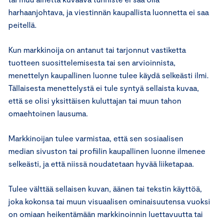
harhaanjohtava, ja viestinnän kaupallista luonnetta ei saa
peitellä.
Kun markkinoija on antanut tai tarjonnut vastiketta
tuotteen suosittelemisesta tai sen arvioinnista,
menettelyn kaupallinen luonne tulee käydä selkeästi ilmi.
Tällaisesta menettelystä ei tule syntyä sellaista kuvaa,
että se olisi yksittäisen kuluttajan tai muun tahon
omaehtoinen lausuma.
Markkinoijan tulee varmistaa, että sen sosiaalisen
median sivuston tai profiilin kaupallinen luonne ilmenee
selkeästi, ja että niissä noudatetaan hyvää liiketapaa.
Tulee välttää sellaisen kuvan, äänen tai tekstin käyttöä,
joka kokonsa tai muun visuaalisen ominaisuutensa vuoksi
on omiaan heikentämään markkinoinnin luettavuutta tai