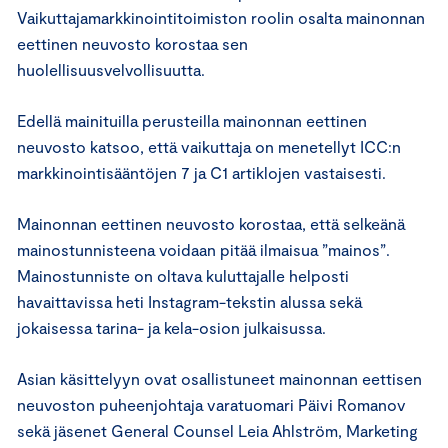
Vaikuttajamarkkinointitoimiston roolin osalta mainonnan
eettinen neuvosto korostaa sen
huolellisuusvelvollisuutta.
Edellä mainituilla perusteilla mainonnan eettinen
neuvosto katsoo, että vaikuttaja on menetellyt ICC:n
markkinointisääntöjen 7 ja C1 artiklojen vastaisesti.
Mainonnan eettinen neuvosto korostaa, että selkeänä
mainostunnisteena voidaan pitää ilmaisua ”mainos”.
Mainostunniste on oltava kuluttajalle helposti
havaittavissa heti Instagram-tekstin alussa sekä
jokaisessa tarina- ja kela-osion julkaisussa.
Asian käsittelyyn ovat osallistuneet mainonnan eettisen
neuvoston puheenjohtaja varatuomari Päivi Romanov
sekä jäsenet General Counsel Leia Ahlström, Marketing