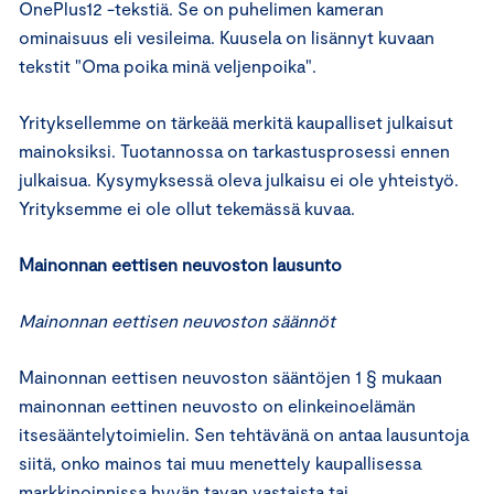
OnePlus12 -tekstiä. Se on puhelimen kameran
ominaisuus eli vesileima. Kuusela on lisännyt kuvaan
tekstit "Oma poika minä veljenpoika".
Yrityksellemme on tärkeää merkitä kaupalliset julkaisut
mainoksiksi. Tuotannossa on tarkastusprosessi ennen
julkaisua. Kysymyksessä oleva julkaisu ei ole yhteistyö.
Yrityksemme ei ole ollut tekemässä kuvaa.
Mainonnan eettisen neuvoston lausunto
Mainonnan eettisen neuvoston säännöt
Mainonnan eettisen neuvoston sääntöjen 1 § mukaan
mainonnan eettinen neuvosto on elinkeinoelämän
itsesääntelytoimielin. Sen tehtävänä on antaa lausuntoja
siitä, onko mainos tai muu menettely kaupallisessa
markkinoinnissa hyvän tavan vastaista tai