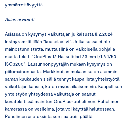
ymmärrettävyyttä.
Asian arviointi
Asiassa on kysymys vaikuttajan julkaisusta 8.2.2024
Instagram-tilillään ”kuuselaviivi”. Julkaisussa ei ole
mainostunnistetta, mutta siinä on valkoisella pohjalla
musta teksti ”OnePlus 12 Hasselblad 23 mm f/1.6 1/50
ISO3200”. Lausunnonpyytäjän mukaan kysymys on
piilomainonnasta. Markkinoijan mukaan se on aiemmin
saman kuukauden sisällä tehnyt kaupallista yhteistyötä
vaikuttajan kanssa, kuten myös aikaisemmin. Kaupallisen
yhteistyön yhteydessä vaikuttaja on saanut
kuvatekstissä mainitun OnePlus-puhelimen. Puhelimen
kamerassa on vesileima, jota voi käyttää halutessaan.
Puhelimen asetuksista sen saa pois päältä.