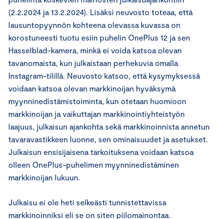
(2.2.2024 ja 13.2.2024). Lisäksi neuvosto toteaa, että
lausuntopyynnön kohteena olevassa kuvassa on
korostuneesti tuotu esiin puhelin OnePlus 12 ja sen
Hasselblad-kamera, minkä ei voida katsoa olevan
tavanomaista, kun julkaistaan perhekuvia omalla
Instagram-tilillä. Neuvosto katsoo, että kysymyksessä
voidaan katsoa olevan markkinoijan hyväksymä
myynninedistämistoiminta, kun otetaan huomioon
markkinoijan ja vaikuttajan markkinointiyhteistyön
laajuus, julkaisun ajankohta sekä markkinoinnista annetun
tavaravastikkeen luonne, sen ominaisuudet ja asetukset.
Julkaisun ensisijaisena tarkoituksena voidaan katsoa
olleen OnePlus-puhelimen myynninedistäminen
markkinoijan lukuun.
Julkaisu ei ole heti selkeästi tunnistettavissa
markkinoinniksi eli se on siten piilomainontaa.