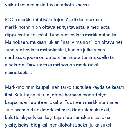
vaikuttaminen mainitussa tarkoituksessa.
ICC:n markkinointisääntöjen 7 artiklan mukaan
markkinoinnin on oltava esitystavasta ja mediasta
riippumatta selkeästi tunnistettavissa markkinoinniksi.
Mainoksen, mukaan lukien ”natiivimainos”, on oltava heti
tunnistettavissa mainokseksi, kun se julkaistaan
mediassa, jossa on uutisia tai muuta toimituksellista
aineistoa. Tarvittaessa mainos on merkittävä
mainokseksi.
Markkinoinnin kaupallinen tarkoitus tulee käydä selkeästi
ilmi. Kuluttajaa ei tule johtaa harhaan menettelyn
kaupallisen luonteen osalta. Tuotteen markkinointia ei
tule naamioida esimerkiksi markkinatutkimukseksi,
kuluttajakyselyksi, käyttäjän tuottamaksi sisällöksi,
yksityiseksi blogiksi, henkilökohtaiseksi julkaisuksi