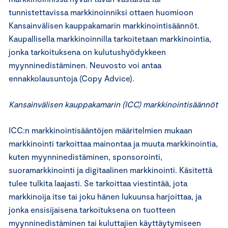
tunnistettavissa markkinoinniksi ottaen huomioon
Kansainvälisen kauppakamarin markkinointisäännöt.
Kaupallisella markkinoinnilla tarkoitetaan markkinointia,
jonka tarkoituksena on kulutushyödykkeen
myynninedistäminen. Neuvosto voi antaa
ennakkolausuntoja (Copy Advice).
Kansainvälisen kauppakamarin (ICC) markkinointisäännöt
ICC:n markkinointisääntöjen määritelmien mukaan
markkinointi tarkoittaa mainontaa ja muuta markkinointia,
kuten myynninedistäminen, sponsorointi,
suoramarkkinointi ja digitaalinen markkinointi. Käsitettä
tulee tulkita laajasti. Se tarkoittaa viestintää, jota
markkinoija itse tai joku hänen lukuunsa harjoittaa, ja
jonka ensisijaisena tarkoituksena on tuotteen
myynninedistäminen tai kuluttajien käyttäytymiseen