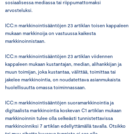
sosiaalisessa mediassa tai riippumattomaksi
arvosteluksi.
ICC:n markkinointisääntöjen 23 artiklan toisen kappaleen
mukaan markkinoija on vastuussa kaikesta
markkinoinnistaan.
ICC:n markkinointisääntöjen 23 artiklan viidennen
kappaleen mukaan kustantajan, median, alihankkijan ja
muun toimijan, joka kustantaa, välittää, toimittaa tai
jakelee markkinointia, on noudatettava asianmukaista
huolellisuutta omassa toiminnassaan.
ICC:n markkinointisääntöjen suoramarkkinointia ja
digitaalista markkinointia koskevan C1 artiklan mukaan
markkinoinnin tulee olla selkeästi tunnistettavissa
markkinoinniksi 7 artiklan edellyttämällä tavalla. Otsikko
tai muu aihetta kuvaava tunniste ei saa olla