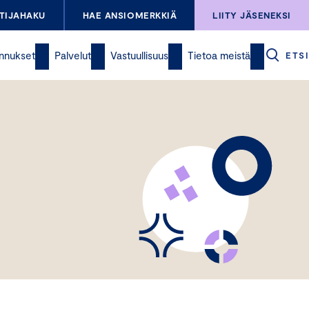
TIJAHAKU
HAE ANSIOMERKKIÄ
LIITY JÄSENEKSI
nnukset
Palvelut
Vastuullisuus
Tietoa meistä
ETSI