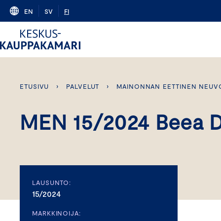
Skip
EN
SV
FI
to
content
ETUSIVU
›
PALVELUT
›
MAINONNAN EETTINEN NEUV
MEN 15/2024 Beea D
LAUSUNTO:
15/2024
MARKKINOIJA: