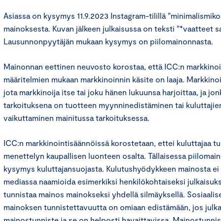
Asiassa on kysymys 11.9.2023 Instagram-tilillä ”minimalismiko
mainoksesta. Kuvan jälkeen julkaisussa on teksti ”*vaatteet s
Lausunnonpyytäjän mukaan kysymys on piilomainonnasta.
Mainonnan eettinen neuvosto korostaa, että ICC:n markkinoi
määritelmien mukaan markkinoinnin käsite on laaja. Markkinoin
jota markkinoija itse tai joku hänen lukuunsa harjoittaa, ja jon
tarkoituksena on tuotteen myynninedistäminen tai kuluttaji
vaikuttaminen mainitussa tarkoituksessa.
ICC:n markkinointisäännöissä korostetaan, ettei kuluttajaa tu
menettelyn kaupallisen luonteen osalta. Tällaisessa piilomai
kysymys kuluttajansuojasta. Kulutushyödykkeen mainosta ei t
mediassa naamioida esimerkiksi henkilökohtaiseksi julkaisuksi
tunnistaa mainos mainokseksi yhdellä silmäyksellä. Sosiaalis
mainoksen tunnistettavuutta on omiaan edistämään, jos julka
mainostunniste ja se on helposti havaittavissa. Mainostunni