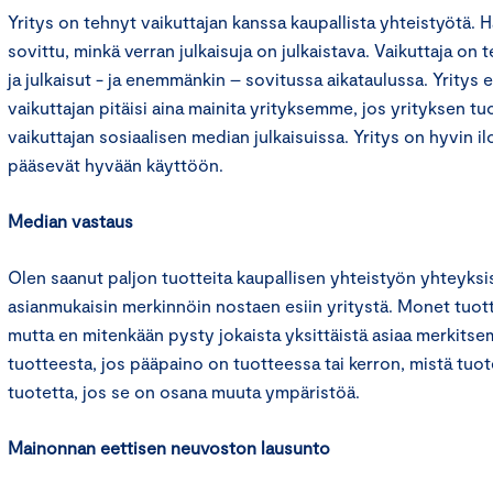
Yritys on tehnyt vaikuttajan kanssa kaupallista yhteistyötä.
sovittu, minkä verran julkaisuja on julkaistava. Vaikuttaja on 
ja julkaisut - ja enemmänkin – sovitussa aikataulussa. Yritys e
vaikuttajan pitäisi aina mainita yrityksemme, jos yrityksen t
vaikuttajan sosiaalisen median julkaisuissa. Yritys on hyvin il
pääsevät hyvään käyttöön.
Median vastaus
Olen saanut paljon tuotteita kaupallisen yhteistyön yhteyksi
asianmukaisin merkinnöin nostaen esiin yritystä. Monet tuott
mutta en mitenkään pysty jokaista yksittäistä asiaa merkitse
tuotteesta, jos pääpaino on tuotteessa tai kerron, mistä tuot
tuotetta, jos se on osana muuta ympäristöä.
Mainonnan eettisen neuvoston lausunto