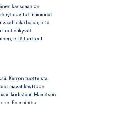
 Hänen kanssaan on
tehnyt sovitut maininnat
i vaadi eikä halua, että
uotteet näkyvät
oinen, että tuotteet
ssä. Kerron tuotteista
eet jäävät käyttöön,
mään kodistani. Mainitsen
e on. En mainitse