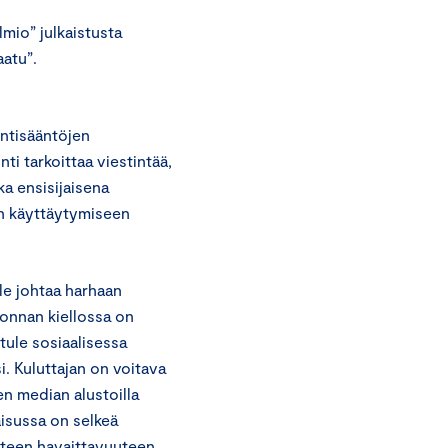
lmio” julkaistusta
aatu”.
ntisääntöjen
ti tarkoittaa viestintää,
ka ensisijaisena
en käyttäytymiseen
le johtaa harhaan
nonnan kiellossa on
ule sosiaalisessa
. Kuluttajan on voitava
en median alustoilla
isussa on selkeä
steen havaittavuuteen