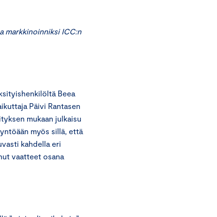
a markkinoinniksi ICC:n
sityishenkilöltä Beea
ikuttaja Päivi Rantasen
ityksen mukaan julkaisu
ntöään myös sillä, että
vasti kahdella eri
anut vaatteet osana