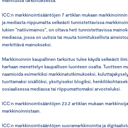
mainitussa tarkoituksessa.
ICC:n markkinointisääntöjen 7 artiklan mukaan markkinoinnin
ja mediasta riippumatta selkeästi tunnistettavissa markkinoi
lukien ”natiivimainos”, on oltava heti tunnistettavissa mainok
mediassa, jossa on uutisia tai muuta toimituksellista aineist
merkittävä mainokseksi.
Markkinoinnin kaupallinen tarkoitus tulee käydä selkeästi ilmi.
harhaan menettelyn kaupallisen luonteen osalta. Tuotteen mar
naamioida esimerkiksi markkinatutkimukseksi, kuluttajakysely
tuottamaksi sisällöksi, yksityiseksi blogiksi, henkilökohtaiseks
sosiaalisessa mediassa tai riippumattomaksi arvosteluksi.
ICC:n markkinointisääntöjen 23.2 artiklan mukaan markkinoij
markkinoinnistaan.
ICC:n markkinointisääntöjen suoramarkkinointia ja digitaalis