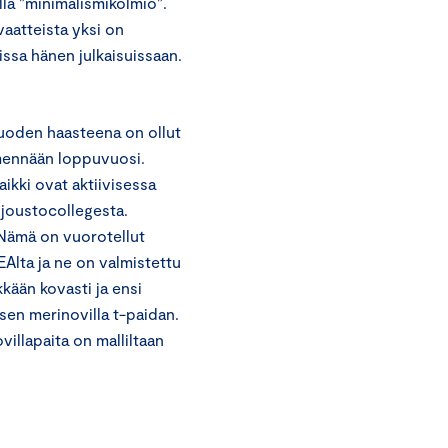
llä ”minimalismikolmio”.
vaatteista yksi on
issa hänen julkaisuissaan.
vuoden haasteena on ollut
ä mennään loppuvuosi.
aikki ovat aktiivisessa
joustocollegesta.
 Nämä on vuorotellut
Alta ja ne on valmistettu
kään kovasti ja ensi
sen merinovilla t-paidan.
illapaita on malliltaan