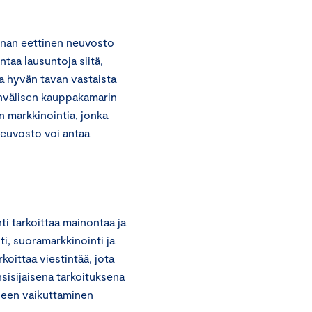
nan eettinen neuvosto
taa lausuntoja siitä,
a hyvän tavan vastaista
invälisen kauppakamarin
n markkinointia, jonka
euvosto voi antaa
i tarkoittaa mainontaa ja
i, suoramarkkinointi ja
rkoittaa viestintää, jota
nsisijaisena tarkoituksena
seen vaikuttaminen