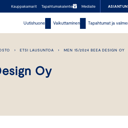
Kauppakamarit
Tapahtumakalenteri
Medialle
ASIANTUN
Uutishuone
Vaikuttaminen
Tapahtumat ja valme
OSTO
›
ETSI LAUSUNTOA
›
MEN 15/2024 BEEA DESIGN OY
esign Oy