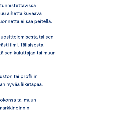
 tunnistettavissa
 muu aihetta kuvaava
uonnetta ei saa peitellä.
suosittelemisesta tai sen
sti ilmi. Tällaisesta
ttäisen kuluttajan tai muun
ston tai profiilin
an hyvää liiketapaa.
 kokonsa tai muun
markkinoinnin