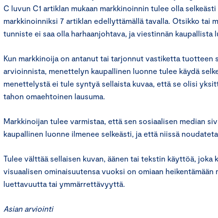
C luvun C1 artiklan mukaan markkinoinnin tulee olla selkeästi
markkinoinniksi 7 artiklan edellyttämällä tavalla. Otsikko tai
tunniste ei saa olla harhaanjohtava, ja viestinnän kaupallista l
Kun markkinoija on antanut tai tarjonnut vastiketta tuotteen 
arvioinnista, menettelyn kaupallinen luonne tulee käydä selkeä
menettelystä ei tule syntyä sellaista kuvaa, että se olisi yksi
tahon omaehtoinen lausuma.
Markkinoijan tulee varmistaa, että sen sosiaalisen median sivu
kaupallinen luonne ilmenee selkeästi, ja että niissä noudateta
Tulee välttää sellaisen kuvan, äänen tai tekstin käyttöä, joka
visuaalisen ominaisuutensa vuoksi on omiaan heikentämään 
luettavuutta tai ymmärrettävyyttä.
Asian arviointi