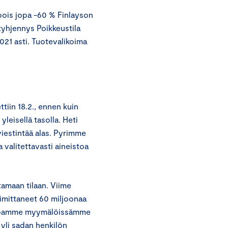
 pois jopa -60 % Finlayson
tyhjennys Poikkeustila
021 asti. Tuotevalikoima
tiin 18.2., ennen kuin
yleisellä tasolla. Heti
viestintää alas. Pyrimme
alitettavasti aineistoa
amaan tilaan. Viime
mittaneet 60 miljoonaa
arjoamme myymälöissämme
 yli sadan henkilön