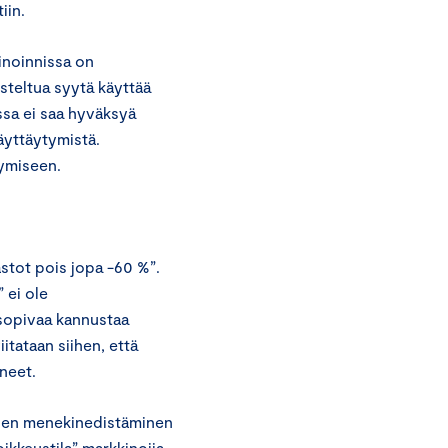
iin.
inoinnissa on
steltua syytä käyttää
ssa ei saa hyväksyä
äyttäytymistä.
tymiseen.
astot pois jopa -60 %”.
 ei ole
 sopivaa kannustaa
tataan siihen, että
neet.
iden menekinedistäminen
ikkeustila” markkinoija