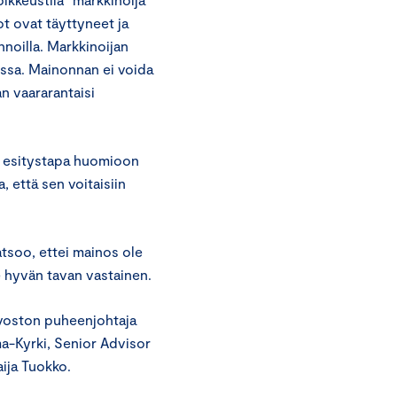
ot ovat täyttyneet ja
nnoilla. Markkinoijan
assa. Mainonnan ei voida
n vaararantaisi
n esitystapa huomioon
a, että sen voitaisiin
atsoo, ettei mainos ole
 hyvän tavan vastainen.
uvoston puheenjohtaja
ma-Kyrki, Senior Advisor
ija Tuokko.