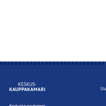
Uu
Keskuskauppakamari