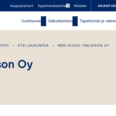
Kauppakamarit
Tapahtumakalenteri
Medialle
ASIANTUN
Uutishuone
Vaikuttaminen
Tapahtumat ja valme
OSTO
›
ETSI LAUSUNTOA
›
MEN 16/2021: FINLAYSON OY
son Oy