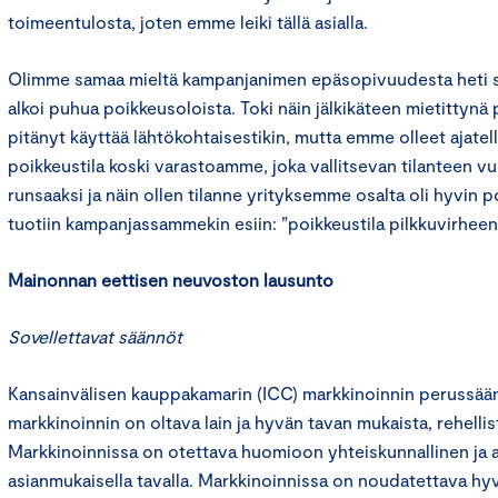
toimeentulosta, joten emme leiki tällä asialla.
Olimme samaa mieltä kampanjanimen epäsopivuudesta heti sen
alkoi puhua poikkeusoloista. Toki näin jälkikäteen mietittynä
pitänyt käyttää lähtökohtaisestikin, mutta emme olleet ajatell
poikkeustila koski varastoamme, joka vallitsevan tilanteen vuok
runsaaksi ja näin ollen tilanne yrityksemme osalta oli hyvin 
tuotiin kampanjassammekin esiin: ”poikkeustila pilkkuvirheen
Mainonnan eettisen neuvoston lausunto
Sovellettavat säännöt
Kansainvälisen kauppakamarin (ICC) markkinoinnin perussään
markkinoinnin on oltava lain ja hyvän tavan mukaista, rehelli
Markkinoinnissa on otettava huomioon yhteiskunnallinen ja 
asianmukaisella tavalla. Markkinoinnissa on noudatettava hyv