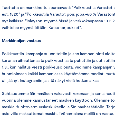
Tuotteita on markkinoitu seuraavasti: ”Poikkeustila Varastot
est. 1820” ja ”Poikkeustila Varastot pois jopa -60 % Varaston
nyt kaikissa Finlayson-myymälöissä ja verkkokaupassa 10.3.2
vaihtelee myymälöittäin. Katso tarjoukset”.
Markkinoijan vastaus
Poikkeustila-kampanja suunniteltiin ja sen kampanjointi aloitet
koronan aiheuttamasta poikkeustilasta puhuttiin ja uutisoitiin 
1.3., kun hallitus viesti poikkeusoloista, vedimme kampanjan 
huomioimaan kaikki kampanjassa käyttämämme mediat, mutta v
oli jäänyt Instagramiin ja sitä näkyi vielä hetken aikaa.
Suhtaudumme äärimmäisen vakavasti koronaan ja sen aiheutt
vuonna olemme kannustaneet maskien käyttöön. Olemme toi
maskia Huoltovarmuuskeskukselle ja Sininauhasäätiölle. T
asioiville maksuttomat maskit. Työnantajana meillä on vastuu