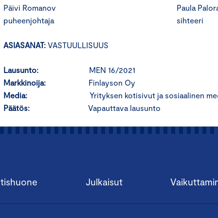
Päivi Romanov Paula Paloran
puheenjohtaja sihteeri
ASIASANAT:
VASTUULLISUUS
Lausunto:
MEN 16/2021
Markkinoija:
Finlayson Oy
Media:
Yrityksen kotisivut ja sosiaalinen me
Päätös:
Vapauttava lausunto
tishuone
Julkaisut
Vaikuttami