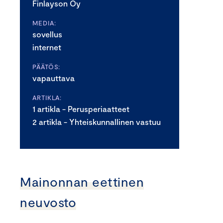
Finlayson Oy
MEDIA:
sovellus
internet
PÄÄTÖS:
vapauttava
ARTIKLA:
1 artikla - Perusperiaatteet
2 artikla - Yhteiskunnallinen vastuu
Mainonnan eettinen
neuvosto