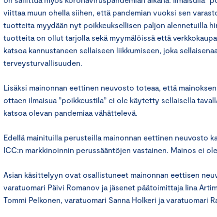
viittaa muun ohella siihen, että pandemian vuoksi sen varast
tuotteita myydään nyt poikkeuksellisen paljon alennetuilla hi
tuotteita on ollut tarjolla sekä myymälöissä että verkkokaup
katsoa kannustaneen sellaiseen liikkumiseen, joka sellaisenaa
terveysturvallisuuden.
Lisäksi mainonnan eettinen neuvosto toteaa, että mainokse
ottaen ilmaisua ”poikkeustila” ei ole käytetty sellaisella tavall
katsoa olevan pandemiaa vähättelevä.
Edellä mainituilla perusteilla mainonnan eettinen neuvosto k
ICC:n markkinoinnin perussääntöjen vastainen. Mainos ei ole
Asian käsittelyyn ovat osallistuneet mainonnan eettisen ne
varatuomari Päivi Romanov ja jäsenet päätoimittaja Iina Arti
Tommi Pelkonen, varatuomari Sanna Holkeri ja varatuomari Ra