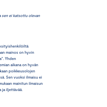
sen ei katsottu olevan
ityishenkilöiltä
aan mainos on hyvin
la”. Yhden
emian aikana on hyvän
ukaan poikkeusolojen
sä. Sen vuoksi ilmaisu ei
mukaan mainitun ilmaisun
a iljettävää.