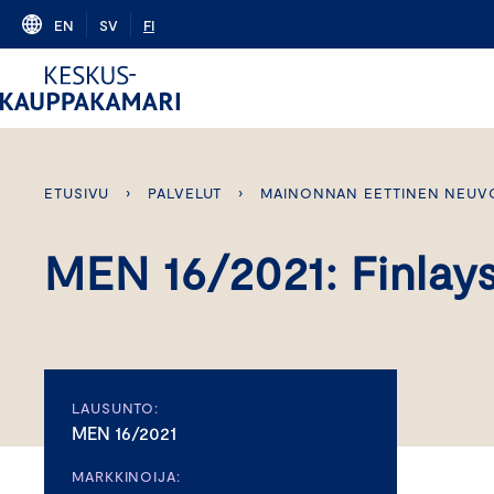
Skip
EN
SV
FI
to
content
ETUSIVU
›
PALVELUT
›
MAINONNAN EETTINEN NEUV
MEN 16/2021: Finlay
LAUSUNTO:
MEN 16/2021
MARKKINOIJA: