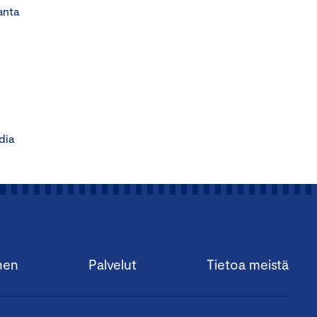
ta
dia
nen
Palvelut
Tietoa meistä