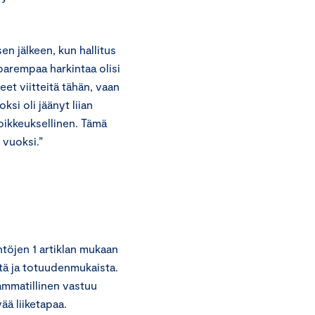
 jälkeen, kun hallitus
 parempaa harkintaa olisi
eet viitteitä tähän, vaan
si oli jäänyt liian
poikkeuksellinen. Tämä
 vuoksi.”
töjen 1 artiklan mukaan
stä ja totuudenmukaista.
ammatillinen vastuu
ää liiketapaa.