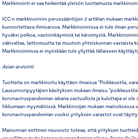
Markkinointi ei saa heikentää yleisön luottamusta markkinoint
ICC:n markkinoinnin perussääntöjen 2 artiklan mukaan markk
kunnioitettava ihmisarvoa. Markkinoinnissa ei tule ilman peru
hyväksi pelkoa, vastoinkäymisiä tai kärsimystä. Markkinoinni
väkivaltaa, laittomuutta tai muutoin yhteiskunnan vastaista k
Markkinoinnissa ei myöskään tule yllyttää tällaiseen käyttäy
Asian arviointi
Tuotteita on markkinoitu käyttäen ilmaisua ”Poikkeustila, var
Lausunnonpyytäjien käsityksen mukaan ilmaisu ”poikkeustila”
koronaviruspandemian aikana vastuullista ja kuluttajia ei ole
liikkumaan myymälöissä. Markkinoijan mukaan mainoksessa vii
koronaviruspandemian vuoksi yrityksen varastot ovat täytty
Mainonnan eettinen neuvosto toteaa, että yrityksen tuotte
on sallittua myös koronaviruspandemian aikana. Ilmaisulla ”po