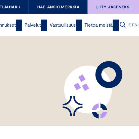
TIJAHAKU
HAE ANSIOMERKKIÄ
LIITY JÄSENEKSI
nnukset
Palvelut
Vastuullisuus
Tietoa meistä
ETSI