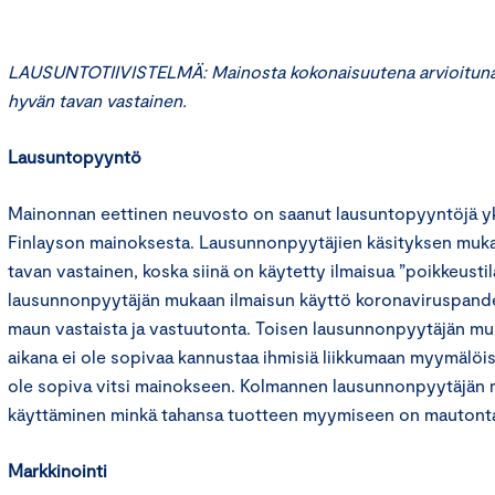
LAUSUNTOTIIVISTELMÄ: Mainosta kokonaisuutena arvioituna 
hyvän tavan vastainen.
Lausuntopyyntö
Mainonnan eettinen neuvosto on saanut lausuntopyyntöjä yks
Finlayson mainoksesta. Lausunnonpyytäjien käsityksen muk
tavan vastainen, koska siinä on käytetty ilmaisua ”poikkeusti
lausunnonpyytäjän mukaan ilmaisun käyttö koronaviruspand
maun vastaista ja vastuutonta. Toisen lausunnonpyytäjän m
aikana ei ole sopivaa kannustaa ihmisiä liikkumaan myymälöis
ole sopiva vitsi mainokseen. Kolmannen lausunnonpyytäjän 
käyttäminen minkä tahansa tuotteen myymiseen on mautonta j
Markkinointi