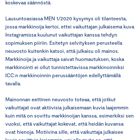
koskevaa säännöstä.
Lausuntoasiassa MEN 1/2020 kysymys oli tilanteesta,
jossa markkinoija kertoi, ettei vaikuttajan julkaisema kuva
Instagramissa kuulunut vaikuttajan kanssa tehdyn
sopimuksen piiriin. Esitetyn selvityksen perusteella
neuvosto kuitenkin katsoi, että julkaisu oli mainos.
Markkinoija ja vaikuttaja saivat huomautuksen, koska
markkinointi ei ollut tunnistettavissa markkinoinniksi
ICC:n markkinoinnin perussääntöjen edellyttämällä
tavalla.
Mainonnan eettinen neuvosto toteaa, että jotkut
vaikuttajat ovat aktiivisia julkaisemaan kuvia laajemmin
kuin mitä on sovittu markkinoijan kanssa, esimerkiksi sen
vuoksi, että vaikuttajat kokevat, että heidän kuvansa
ovat hienoja. Motiivina sille, että vaikuttaja julkaisee
kuvia sovittuja laajemmin, voi olla myös se, että