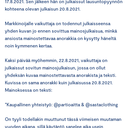
17.8.2021. Sen jälkeen hän on julkaissut lausuntopyynnön
kohteena olevan julkaisun 20.8.2021.
Markkinoijalle vaikuttaja on todennut julkaisseensa
yhden kuvan jo ennen sovittua mainosjulkaisua, minkä
ansiosta mainostettavaa anorakkia on kysytty häneltä
noin kymmenen kertaa.
Kaksi päivää myöhemmin, 22.8.2021, vaikuttaja on
julkaissut sovitun mainosjulkaisun, jossa on ollut
yhdeksän kuvaa mainostettavasta anorakista ja teksti.
Kuvissa on sama anorakki kuin julkaisussa 20.8.2021.
Mainoksessa on teksti:
”Kaupallinen yhteistyö: @partioaitta & @sastaclothing
On tyyli todellakin muuttunut tässä viimeisen muutaman
vuoden aikana, sillä käytäntö sanelee aika usein