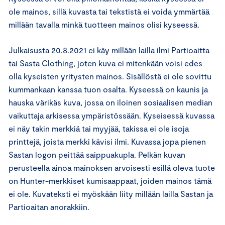
ole mainos, sillä kuvasta tai tekstistä ei voida ymmärtää
millään tavalla minkä tuotteen mainos olisi kyseessä.
Julkaisusta 20.8.2021 ei käy millään lailla ilmi Partioaitta
tai Sasta Clothing, joten kuva ei mitenkään voisi edes
olla kyseisten yritysten mainos. Sisällöstä ei ole sovittu
kummankaan kanssa tuon osalta. Kyseessä on kaunis ja
hauska värikäs kuva, jossa on iloinen sosiaalisen median
vaikuttaja arkisessa ympäristössään. Kyseisessä kuvassa
ei näy takin merkkiä tai myyjää, takissa ei ole isoja
printtejä, joista merkki kävisi ilmi. Kuvassa jopa pienen
Sastan logon peittää saippuakupla. Pelkän kuvan
perusteella ainoa mainoksen arvoisesti esillä oleva tuote
on Hunter-merkkiset kumisaappaat, joiden mainos tämä
ei ole. Kuvateksti ei myöskään liity millään lailla Sastan ja
Partioaitan anorakkiin.