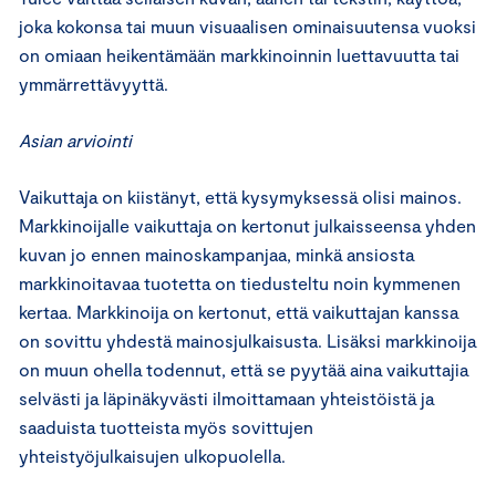
joka kokonsa tai muun visuaalisen ominaisuutensa vuoksi
on omiaan heikentämään markkinoinnin luettavuutta tai
ymmärrettävyyttä.
Asian arviointi
Vaikuttaja on kiistänyt, että kysymyksessä olisi mainos.
Markkinoijalle vaikuttaja on kertonut julkaisseensa yhden
kuvan jo ennen mainoskampanjaa, minkä ansiosta
markkinoitavaa tuotetta on tiedusteltu noin kymmenen
kertaa. Markkinoija on kertonut, että vaikuttajan kanssa
on sovittu yhdestä mainosjulkaisusta. Lisäksi markkinoija
on muun ohella todennut, että se pyytää aina vaikuttajia
selvästi ja läpinäkyvästi ilmoittamaan yhteistöistä ja
saaduista tuotteista myös sovittujen
yhteistyöjulkaisujen ulkopuolella.