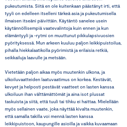
pukeutumista. Siitä en ole kuitenkaan päästänyt irti, että
tyyli on edelleen itselleni tärkeä asia ja pukeutumisella
ilmaisen itseäni päivittäin. Käytäntö sanelee usein
käytännöllisempiä vaatevalintoja kuin ennen ja kun
elämäntyyli ja -rytmi on muuttunut pikkulapsivuosien
pyörityksessä. Mun arkeen kuuluu paljon leikkipuistoilua,
pihalla hiekkalaatikolla pyörimistä ja erilaisia retkiä,
seikkailuja laavulle ja metsään.
Vietetään paljon aikaa myös muutenkin ulkona, ja
ulkoiluvaatteiden laatuvaatimus on korkea. Kestävät,
kevyet ja helposti pestävät vaatteet on lasten kanssa
ulkoiluun ihan välttämättömät ja aina isot plussat
taskuista ja siitä, että tuuli tai tihku ei haittaa. Mielellään
myös sellainen vaate, joka näyttää kivalta muutenkin,
että samalla takilla voi mennä lasten kanssa
leikkipuistoon, kaupungille asioilla ja vaikka kuvaamaan