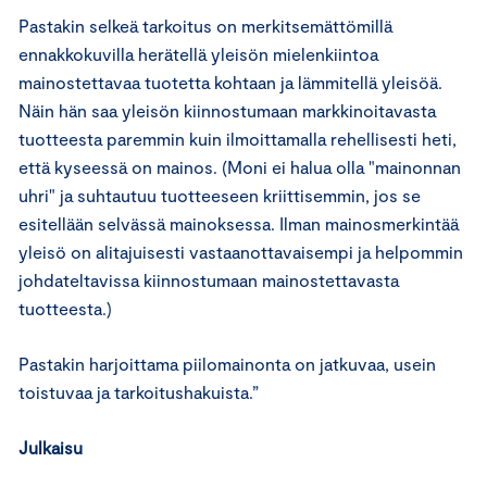
Pastakin selkeä tarkoitus on merkitsemättömillä
ennakkokuvilla herätellä yleisön mielenkiintoa
mainostettavaa tuotetta kohtaan ja lämmitellä yleisöä.
Näin hän saa yleisön kiinnostumaan markkinoitavasta
tuotteesta paremmin kuin ilmoittamalla rehellisesti heti,
että kyseessä on mainos. (Moni ei halua olla "mainonnan
uhri" ja suhtautuu tuotteeseen kriittisemmin, jos se
esitellään selvässä mainoksessa. Ilman mainosmerkintää
yleisö on alitajuisesti vastaanottavaisempi ja helpommin
johdateltavissa kiinnostumaan mainostettavasta
tuotteesta.)
Pastakin harjoittama piilomainonta on jatkuvaa, usein
toistuvaa ja tarkoitushakuista.”
Julkaisu