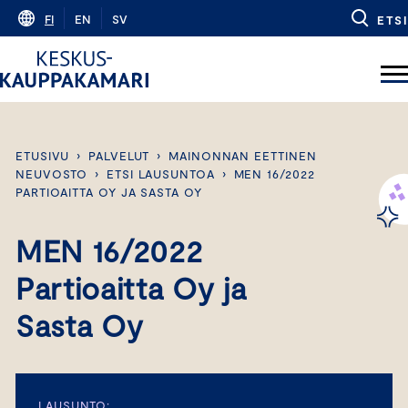
Skip
FI
EN
SV
ETSI
to
content
ETUSIVU
›
PALVELUT
›
MAINONNAN EETTINEN
NEUVOSTO
›
ETSI LAUSUNTOA
›
MEN 16/2022
PARTIOAITTA OY JA SASTA OY
MEN 16/2022
Partioaitta Oy ja
Sasta Oy
LAUSUNTO: