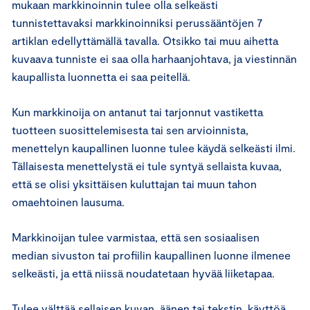
mukaan markkinoinnin tulee olla selkeästi
tunnistettavaksi markkinoinniksi perussääntöjen 7
artiklan edellyttämällä tavalla. Otsikko tai muu aihetta
kuvaava tunniste ei saa olla harhaanjohtava, ja viestinnän
kaupallista luonnetta ei saa peitellä.
Kun markkinoija on antanut tai tarjonnut vastiketta
tuotteen suosittelemisesta tai sen arvioinnista,
menettelyn kaupallinen luonne tulee käydä selkeästi ilmi.
Tällaisesta menettelystä ei tule syntyä sellaista kuvaa,
että se olisi yksittäisen kuluttajan tai muun tahon
omaehtoinen lausuma.
Markkinoijan tulee varmistaa, että sen sosiaalisen
median sivuston tai profiilin kaupallinen luonne ilmenee
selkeästi, ja että niissä noudatetaan hyvää liiketapaa.
Tulee välttää sellaisen kuvan, äänen tai tekstin, käyttöä,