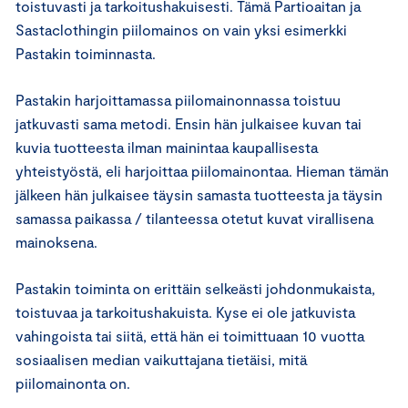
toistuvasti ja tarkoitushakuisesti. Tämä Partioaitan ja
Sastaclothingin piilomainos on vain yksi esimerkki
Pastakin toiminnasta.
Pastakin harjoittamassa piilomainonnassa toistuu
jatkuvasti sama metodi. Ensin hän julkaisee kuvan tai
kuvia tuotteesta ilman mainintaa kaupallisesta
yhteistyöstä, eli harjoittaa piilomainontaa. Hieman tämän
jälkeen hän julkaisee täysin samasta tuotteesta ja täysin
samassa paikassa / tilanteessa otetut kuvat virallisena
mainoksena.
Pastakin toiminta on erittäin selkeästi johdonmukaista,
toistuvaa ja tarkoitushakuista. Kyse ei ole jatkuvista
vahingoista tai siitä, että hän ei toimittuaan 10 vuotta
sosiaalisen median vaikuttajana tietäisi, mitä
piilomainonta on.