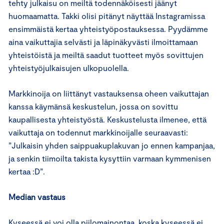
tehty julkaisu on meiltä todennäköisesti jäänyt
huomaamatta. Takki olisi pitänyt näyttää Instagramissa
ensimmäistä kertaa yhteistyöpostauksessa. Pyydämme
aina vaikuttajia selvästi ja läpinäkyvästi ilmoittamaan
yhteistöistä ja meiltä saadut tuotteet myös sovittujen
yhteistyöjulkaisujen ulkopuolella.
Markkinoija on liittänyt vastauksensa oheen vaikuttajan
kanssa käymänsä keskustelun, jossa on sovittu
kaupallisesta yhteistyöstä. Keskustelusta ilmenee, että
vaikuttaja on todennut markkinoijalle seuraavasti:
”Julkaisin yhden saippuakuplakuvan jo ennen kampanjaa,
ja senkin tiimoilta takista kysyttiin varmaan kymmenisen
kertaa :D”.
Median vastaus
Kyseessä ei voi olla piilomainontaa, koska kyseessä ei