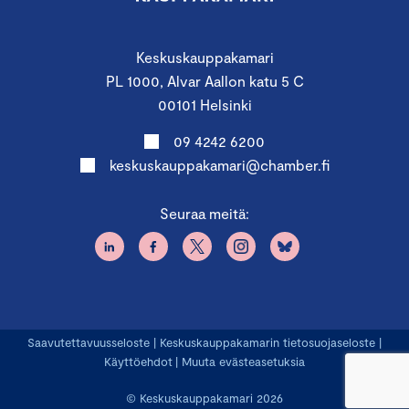
Keskuskauppakamari
PL 1000, Alvar Aallon katu 5 C
00101 Helsinki
09 4242 6200
keskuskauppakamari@chamber.fi
Seuraa meitä:
Saavutettavuusseloste
|
Keskuskauppakamarin tietosuojaseloste
|
Käyttöehdot
|
Muuta evästeasetuksia
© Keskuskauppakamari 2026