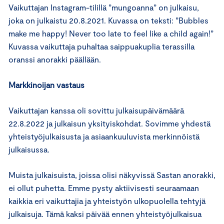
Vaikuttajan Instagram-tilillä ”mungoanna” on julkaisu,
joka on julkaistu 20.8.2021. Kuvassa on teksti: ”Bubbles
make me happy! Never too late to feel like a child again!”
Kuvassa vaikuttaja puhaltaa saippuakuplia terassilla
oranssi anorakki päällään.
Markkinoijan vastaus
Vaikuttajan kanssa oli sovittu julkaisupäivämäärä
22.8.2022 ja julkaisun yksityiskohdat. Sovimme yhdestä
yhteistyöjulkaisusta ja asiaankuuluvista merkinnöistä
julkaisussa.
Muista julkaisuista, joissa olisi näkyvissä Sastan anorakki,
ei ollut puhetta. Emme pysty aktiivisesti seuraamaan
kaikkia eri vaikuttajia ja yhteistyön ulkopuolella tehtyjä
julkaisuja. Tämä kaksi päivää ennen yhteistyöjulkaisua