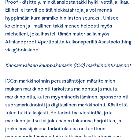
Proof -käsittely, minkä ansiosta takki hylkii vettä ja likaa.
Eli hei, ei tarvii pelätä hiekkatahroja ja voi mennä
hyppimään kuralammikoihin lasten seuraksi. Unisex-
kokoinen ja -mallinen takki menee helposti myös
miehelleni, joka ihasteli tämän materiaalia myös.
#finlandproof #partioaitta #ulkonaperillä #sastaclothing
via @boksiapp”.
Kansainvälisen kauppakamarin (ICC) markkinointisäännöt
ICC:n markkinoinnin perussääntöjen määritelmien
mukaan markkinointi tarkoittaa mainontaa ja muuta
markkinointia, kuten myynninedistäminen, sponsorointi,
suoramarkkinointi ja digitaalinen markkinointi. Käsitettä
tulee tulkita laajasti. Se tarkoittaa viestintää, jota
markkinoija itse tai joku hänen lukuunsa harjoittaa, ja
jonka ensisijaisena tarkoituksena on tuotteen
myynninedistäminen tai kuluttajien käyttäytymiseen