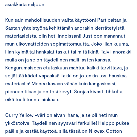
asiakkaita miljöön!
Kun sain mahdollisuuden valita käyttööni Partioaitan ja
Sastan yhteistyönä kehittämän anorakin kierrätetyistä
materiaaleista, olin heti innoissani! Just oon manannut
mun ulkovaatteiden sopimattomuutta. Joko liian kuuma,
liian kylmä tai hankalat taskut tai mitä ikinä. Talvi-anorakki
mulla on ja se on täydellinen malli lasten kanssa.
Kengurumaiseen etutaskuun mahtuu kaikki tarvittava, ja
se jättää kädet vapaaksi! Takki on jotenkin tosi hauskaa
materiaalia! Menee kasaan vähän kuin kangaskassi,
pieneen tilaan ja on tosi kevyt. Suojaa kivasti tihkulta,
eikä tuuli tunnu lainkaan.
Curry Yellow -väri on aivan ihana, ja se oli heti mun
ykköstoive! Täydellinen syysväri farkuille! Helppo pukea
päälle ja kestää käyttöä, sillä tässä on Nixwax Cotton