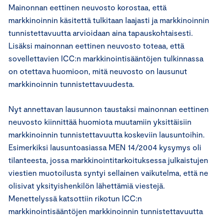
Mainonnan eettinen neuvosto korostaa, että
markkinoinnin käsitettä tulkitaan laajasti ja markkinoinnin
tunnistettavuutta arvioidaan aina tapauskohtaisesti.
Lisäksi mainonnan eettinen neuvosto toteaa, että
sovellettavien ICC:n markkinointisääntöjen tulkinnassa
on otettava huomioon, mitä neuvosto on lausunut
markkinoinnin tunnistettavuudesta.
Nyt annettavan lausunnon taustaksi mainonnan eettinen
neuvosto kiinnittää huomiota muutamiin yksittäisiin
markkinoinnin tunnistettavuutta koskeviin lausuntoihin.
Esimerkiksi lausuntoasiassa MEN 14/2004 kysymys oli
tilanteesta, jossa markkinointitarkoituksessa julkaistujen
viestien muotoilusta syntyi sellainen vaikutelma, että ne
olisivat yksityishenkilön lähettämiä viestejä.
Menettelyssä katsottiin rikotun ICC:n
markkinointisääntöjen markkinoinnin tunnistettavuutta