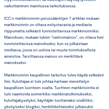
vaikuttaminen mainitussa tarkoituksessa.
ICC:n markkinoinnin perussääntöjen 7 artiklan mukaan
markkinoinnin on oltava esitystavasta ja mediasta
riippumatta selkeästi tunnistettavissa markkinoinniksi.
Mainoksen, mukaan lukien ”natiivimainos”, on oltava heti
tunnistettavissa mainokseksi, kun se julkaistaan
mediassa, jossa on uutisia tai muuta toimituksellista
aineistoa. Tarvittaessa mainos on merkittävä
mainokseksi.
Markkinoinnin kaupallinen tarkoitus tulee käydä selkeästi
ilmi. Kuluttajaa ei tule johtaa harhaan menettelyn
kaupallisen luonteen osalta. Tuotteen markkinointia ei
tule naamioida esimerkiksi markkinatutkimukseksi,
kuluttajakyselyksi, käyttäjän tuottamaksi sisällöksi,
yksityiseksi blogiksi, henkilökohtaiseksi julkaisuksi