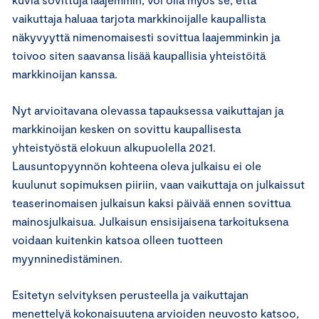
vaikuttaja haluaa tarjota markkinoijalle kaupallista
näkyvyyttä nimenomaisesti sovittua laajemminkin ja
toivoo siten saavansa lisää kaupallisia yhteistöitä
markkinoijan kanssa.
Nyt arvioitavana olevassa tapauksessa vaikuttajan ja
markkinoijan kesken on sovittu kaupallisesta
yhteistyöstä elokuun alkupuolella 2021.
Lausuntopyynnön kohteena oleva julkaisu ei ole
kuulunut sopimuksen piiriin, vaan vaikuttaja on julkaissut
teaserinomaisen julkaisun kaksi päivää ennen sovittua
mainosjulkaisua. Julkaisun ensisijaisena tarkoituksena
voidaan kuitenkin katsoa olleen tuotteen
myynninedistäminen.
Esitetyn selvityksen perusteella ja vaikuttajan
menettelyä kokonaisuutena arvioiden neuvosto katsoo,