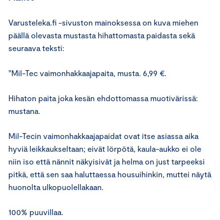
Varusteleka.fi -sivuston mainoksessa on kuva miehen
päällä olevasta mustasta hihattomasta paidasta sekä
seuraava teksti:
”Mil-Tec vaimonhakkaajapaita, musta. 6,99 €.
Hihaton paita joka kesän ehdottomassa muotivärissä:
mustana.
Mil-Tecin vaimonhakkaajapaidat ovat itse asiassa aika
hyviä leikkaukseltaan; eivät lörpötä, kaula-aukko ei ole
niin iso että nännit näkyisivät ja helma on just tarpeeksi
pitkä, että sen saa haluttaessa housuihinkin, muttei näytä
huonolta ulkopuolellakaan.
100% puuvillaa.