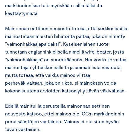
markkinoinnissa tule myöskään sallia tällaista
käyttäytymistä.
Mainonnan eettinen neuvosto toteaa, että verkkosivuilla
mainostetaan miesten hihatonta paitaa, joka on nimetty
”vaimonhakkaajapaidaksi”. Kyseisenlainen tuote
tunnetaan englanninkielisellä nimellä wife-beater, josta
”vaimonhakkaaja” on suora käännös. Neuvosto korostaa
mainostajan yhteiskunnallista ja ammatillista vastuuta,
mutta toteaa, että vaikka mainos viittaa
perheväkivaltaan, joka on rikos, ei mainoksen voida
kokonaisuutena arvioiden katsoa yllyttävän väkivaltaan.
Edellä mainituilla perusteilla mainonnan eettinen
neuvosto katsoo, ettei mainos ole ICC:n markkinoinnin
perussääntöjen vastainen. Mainos ei ole siten hyvän
tavan vastainen.