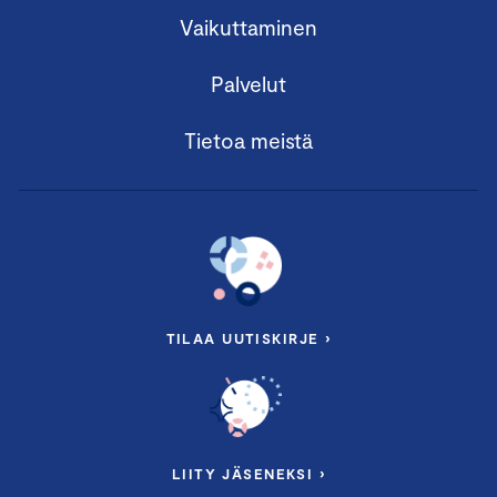
Vaikuttaminen
Palvelut
Tietoa meistä
TILAA UUTISKIRJE ›
LIITY JÄSENEKSI ›