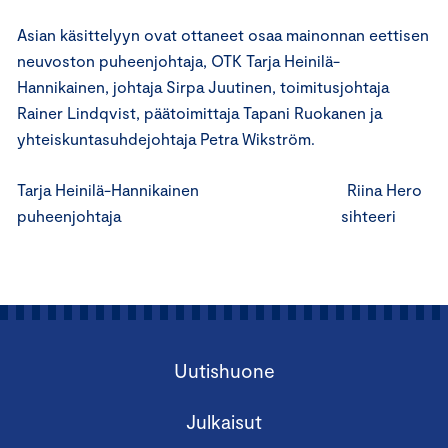
Asian käsittelyyn ovat ottaneet osaa mainonnan eettisen
neuvoston puheenjohtaja, OTK Tarja Heinilä-
Hannikainen, johtaja Sirpa Juutinen, toimitusjohtaja
Rainer Lindqvist, päätoimittaja Tapani Ruokanen ja
yhteiskuntasuhdejohtaja Petra Wikström.
Tarja Heinilä-Hannikainen Riina Hero
puheenjohtaja sihteeri
Uutishuone
Julkaisut