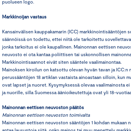
puolueen logo.
Markkinoijan vastaus
Kansainvälisen kauppakamarin (ICC) markkinointisääntöjen s
säännöissä on todettu, ettei niitä ole tarkoitettu sovellettava
jonka tarkoitus ei ole kaupallinen. Mainonnan eettisen neuv
neuvosto ei ota kantaa poliittisen tai uskonnollisen mainonna
Markkinointisaannot eivät siten sääntele vaalimainontaa.
Mainoksen kiroilun on katsottu olevan hyvän tavan ja ICC:n 
perussääntöjen 18 artiklan vastaista ainoastaan silloin, kun
ovat lapset ja nuoret. Kysymyksessä olevaa vaalimainosta ei 
ja nuorille, silla Suomessa äänioikeutettuja ovat yli 18-vuotiaa
Mainonnan eettisen neuvoston päätös
Mainonnan eettisen neuvoston toimivalta
Mainonnan eettisen neuvoston sääntöjen 1 kohdan mukaan 
antaa lausuntoja siitä, onko mainos tai muu menettely markk