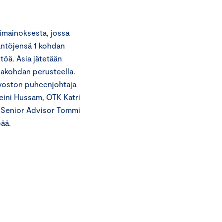
imainoksesta, jossa
äntöjensä 1 kohdan
töä. Asia jätetään
lakohdan perusteella.
uvoston puheenjohtaja
eini Hussam, OTK Katri
, Senior Advisor Tommi
ää.