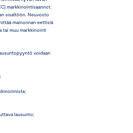
C) markkinointisaannot.
nan sisaltöön. Neuvosto
ittää mainonnan eettisiä
a tai muu markkinointi
lausuntopyyntö voidaan
;
kinoinnista;
uttava lausunto;