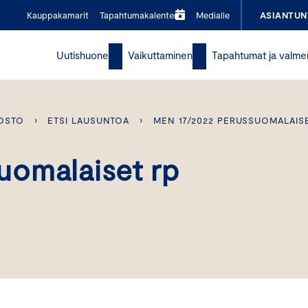
Kauppakamarit
Tapahtumakalenteri
Medialle
ASIANTUN
Uutishuone
Vaikuttaminen
Tapahtumat ja valme
OSTO
›
ETSI LAUSUNTOA
›
MEN 17/2022 PERUSSUOMALAIS
uomalaiset rp