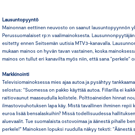
Lausuntopyyntö
Mainonnan eettinen neuvosto on saanut lausuntopyynnön yks
Perussuomalaiset rp:n vaalimainoksesta. Lausunnonpyytäjä
esitetty ennen Seitsemän uutisia MTV3-kanavalla. Lausunno
mukaan mainos on hyvän tavan vastainen, koska mainoksessa k
mainos on tullut eri kanavilta myös niin, että sana "perkele" o
Markkinointi
Televisiomainoksessa mies ajaa autoa ja pysähtyy tankkaam
selostus: "Suomessa on pakko käyttää autoa. Fillarilla ei kaikk
raitiovaunut maaseudulla kolistele. Polttoaineiden hinnat no
ilmastovouhotuksen lapa käy. Mistä tavallinen ihminen repii
euroa lisää bensalaskuihin? Missä todellisuudessa hallituks
aluevaalit. Tue suomalaista ostovoimaa ja äänestä pihalle be
perkele!” Mainoksen lopuksi ruudulla näkyy teksti: "Äänestä 