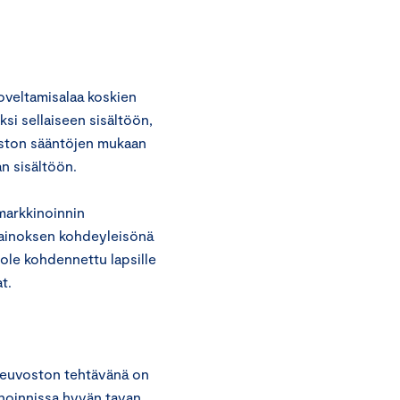
oveltamisalaa koskien
ksi sellaiseen sisältöön,
oston sääntöjen mukaan
n sisältöön.
markkinoinnin
 mainoksen kohdeyleisönä
ole kohdennettu lapsille
t.
neuvoston tehtävänä on
inoinnissa hyvän tavan