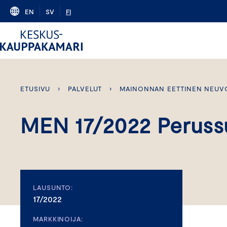
Skip
EN
SV
FI
to
content
ETUSIVU
›
PALVELUT
›
MAINONNAN EETTINEN NEUV
MEN 17/2022 Peruss
LAUSUNTO:
17/2022
MARKKINOIJA: