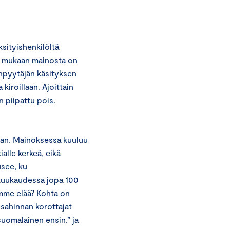
ityishenkilöltä
n mukaan mainosta on
npyytäjän käsityksen
iroillaan. Ajoittain
n piipattu pois.
aan. Mainoksessa kuuluu
ialle kerkeä, eikä
usee, ku
 kuukaudessa jopa 100
emme elää? Kohta on
nsahinnan korottajat
suomalainen ensin.” ja