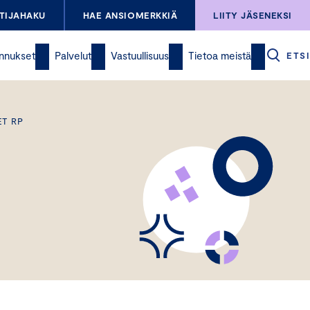
TIJAHAKU
HAE ANSIOMERKKIÄ
LIITY JÄSENEKSI
nnukset
Palvelut
Vastuullisuus
Tietoa meistä
ETSI
ET RP