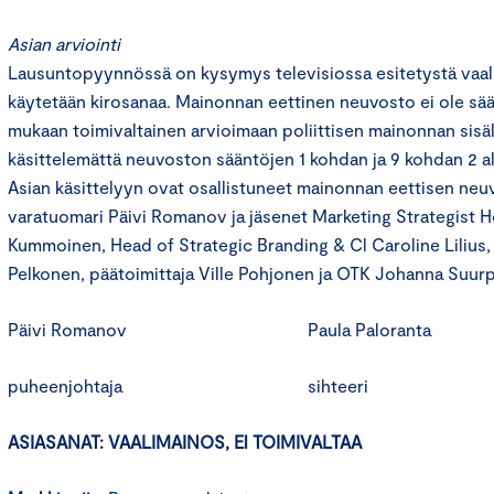
Asian arviointi
Lausuntopyynnössä on kysymys televisiossa esitetystä vaal
käytetään kirosanaa. Mainonnan eettinen neuvosto ei ole sä
mukaan toimivaltainen arvioimaan poliittisen mainonnan sisäl
käsittelemättä neuvoston sääntöjen 1 kohdan ja 9 kohdan 2 a
Asian käsittelyyn ovat osallistuneet mainonnan eettisen ne
varatuomari Päivi Romanov ja jäsenet Marketing Strategist H
Kummoinen, Head of Strategic Branding & Cl Caroline Lilius
Pelkonen, päätoimittaja Ville Pohjonen ja OTK Johanna Suurp
Päivi Romanov Paula Paloranta
puheenjohtaja sihteeri
ASIASANAT: VAALIMAINOS, El TOIMIVALTAA