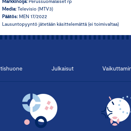
Markkinoija:
Perussuomalaiset rp
Media:
Televisio (MTV3)
Päätös:
MEN 17/2022
Lausuntopyyntö jätetään käsittelemättä (ei toimivaltaa)
tishuone
Julkaisut
Vaikuttami