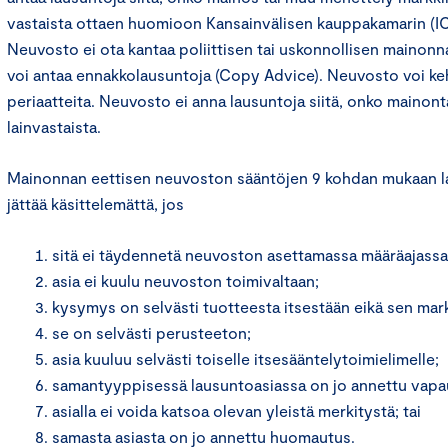
vastaista ottaen huomioon Kansainvälisen kauppakamarin (IC
Neuvosto ei ota kantaa poliittisen tai uskonnollisen mainon
voi antaa ennakkolausuntoja (Copy Advice). Neuvosto voi keh
periaatteita. Neuvosto ei anna lausuntoja siitä, onko mainont
lainvastaista.
Mainonnan eettisen neuvoston sääntöjen 9 kohdan mukaan 
jättää käsittelemättä, jos
sitä ei täydennetä neuvoston asettamassa määräajassa
asia ei kuulu neuvoston toimivaltaan;
kysymys on selvästi tuotteesta itsestään eikä sen mark
se on selvästi perusteeton;
asia kuuluu selvästi toiselle itsesääntelytoimielimelle;
samantyyppisessä lausuntoasiassa on jo annettu vapa
asialla ei voida katsoa olevan yleistä merkitystä; tai
samasta asiasta on jo annettu huomautus.