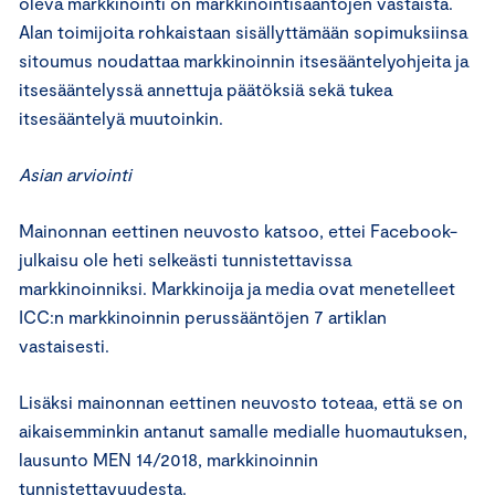
oleva markkinointi on markkinointisääntöjen vastaista.
Alan toimijoita rohkaistaan sisällyttämään sopimuksiinsa
sitoumus noudattaa markkinoinnin itsesääntelyohjeita ja
itsesääntelyssä annettuja päätöksiä sekä tukea
itsesääntelyä muutoinkin.
Asian arviointi
Mainonnan eettinen neuvosto katsoo, ettei Facebook-
julkaisu ole heti selkeästi tunnistettavissa
markkinoinniksi. Markkinoija ja media ovat menetelleet
ICC:n markkinoinnin perussääntöjen 7 artiklan
vastaisesti.
Lisäksi mainonnan eettinen neuvosto toteaa, että se on
aikaisemminkin antanut samalle medialle huomautuksen,
lausunto MEN 14/2018, markkinoinnin
tunnistettavuudesta.