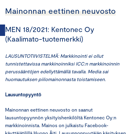
Mainonnan eettinen neuvosto
MEN 18/2021: Kentonec Oy
(Kaalimato-tuotemerkki)
LAUSUNTOTIIVISTELMÄ: Markkinointi ei ollut
tunnistettavissa markkinoinniksi ICC:n markkinoinnin
perussääntöjen edellyttämällä tavalla. Media sai
huomautuksen piilomainonnasta toistamiseen.
Lausuntopyyntö
Mainonnan eettinen neuvosto on saanut
lausuntopyynnön yksityishenkilöltä Kentonec Oy:n
markkinoinnista. Mainos on julkaistu Facebook-
käyttäjätilillä Huono Äiti. Lausunnonpyytäjän käsityksen