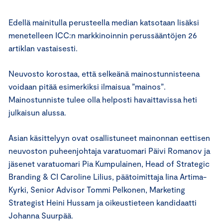
Edellä mainitulla perusteella median katsotaan lisäksi
menetelleen ICC:n markkinoinnin perussääntöjen 26
artiklan vastaisesti.
Neuvosto korostaa, että selkeänä mainostunnisteena
voidaan pitää esimerkiksi ilmaisua ”mainos”.
Mainostunniste tulee olla helposti havaittavissa heti
julkaisun alussa.
Asian käsittelyyn ovat osallistuneet mainonnan eettisen
neuvoston puheenjohtaja varatuomari Päivi Romanov ja
jäsenet varatuomari Pia Kumpulainen, Head of Strategic
Branding & CI Caroline Lilius, päätoimittaja Iina Artima-
Kyrki, Senior Advisor Tommi Pelkonen, Marketing
Strategist Heini Hussam ja oikeustieteen kandidaatti
Johanna Suurpää.