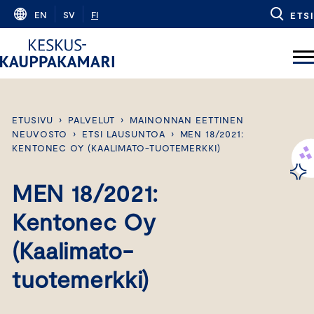
Skip
EN
SV
FI
ETSI
to
content
ETUSIVU
›
PALVELUT
›
MAINONNAN EETTINEN
NEUVOSTO
›
ETSI LAUSUNTOA
›
MEN 18/2021:
KENTONEC OY (KAALIMATO-TUOTEMERKKI)
MEN 18/2021:
Kentonec Oy
(Kaalimato-
tuotemerkki)