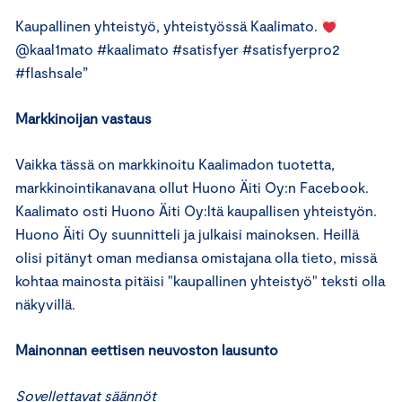
Kaupallinen yhteistyö, yhteistyössä Kaalimato.
@kaal1mato #kaalimato #satisfyer #satisfyerpro2
#flashsale”
Markkinoijan vastaus
Vaikka tässä on markkinoitu Kaalimadon tuotetta,
markkinointikanavana ollut Huono Äiti Oy:n Facebook.
Kaalimato osti Huono Äiti Oy:ltä kaupallisen yhteistyön.
Huono Äiti Oy suunnitteli ja julkaisi mainoksen. Heillä
olisi pitänyt oman mediansa omistajana olla tieto, missä
kohtaa mainosta pitäisi "kaupallinen yhteistyö" teksti olla
näkyvillä.
Mainonnan eettisen neuvoston lausunto
Sovellettavat säännöt