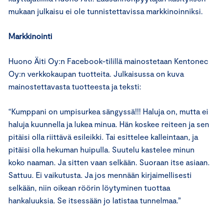
mukaan julkaisu ei ole tunnistettavissa markkinoinniksi.
Markkinointi
Huono Äiti Oy:n Facebook-tilillä mainostetaan Kentonec
Oy:n verkkokaupan tuotteita. Julkaisussa on kuva
mainostettavasta tuotteesta ja teksti:
“Kumppani on umpisurkea sängyssä!!! Haluja on, mutta ei
haluja kuunnella ja lukea minua. Hän koskee reiteen ja sen
pitäisi olla riittävä esileikki. Tai esittelee kalleintaan, ja
pitäisi olla hekuman huipulla. Suutelu kastelee minun
koko naaman. Ja sitten vaan selkään. Suoraan itse asiaan.
Sattuu. Ei vaikutusta. Ja jos mennään kirjaimellisesti
selkään, niin oikean röörin löytyminen tuottaa
hankaluuksia. Se itsessään jo latistaa tunnelmaa.”