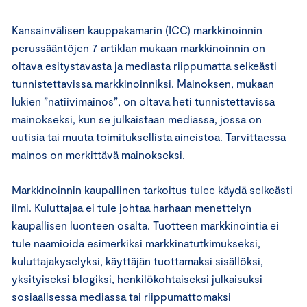
Kansainvälisen kauppakamarin (ICC) markkinoinnin
perussääntöjen 7 artiklan mukaan markkinoinnin on
oltava esitystavasta ja mediasta riippumatta selkeästi
tunnistettavissa markkinoinniksi. Mainoksen, mukaan
lukien ”natiivimainos”, on oltava heti tunnistettavissa
mainokseksi, kun se julkaistaan mediassa, jossa on
uutisia tai muuta toimituksellista aineistoa. Tarvittaessa
mainos on merkittävä mainokseksi.
Markkinoinnin kaupallinen tarkoitus tulee käydä selkeästi
ilmi. Kuluttajaa ei tule johtaa harhaan menettelyn
kaupallisen luonteen osalta. Tuotteen markkinointia ei
tule naamioida esimerkiksi markkinatutkimukseksi,
kuluttajakyselyksi, käyttäjän tuottamaksi sisällöksi,
yksityiseksi blogiksi, henkilökohtaiseksi julkaisuksi
sosiaalisessa mediassa tai riippumattomaksi