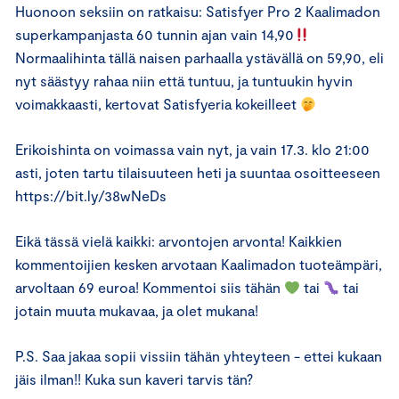
Huonoon seksiin on ratkaisu: Satisfyer Pro 2 Kaalimadon
superkampanjasta 60 tunnin ajan vain 14,90
Normaalihinta tällä naisen parhaalla ystävällä on 59,90, eli
nyt säästyy rahaa niin että tuntuu, ja tuntuukin hyvin
voimakkaasti, kertovat Satisfyeria kokeilleet
Erikoishinta on voimassa vain nyt, ja vain 17.3. klo 21:00
asti, joten tartu tilaisuuteen heti ja suuntaa osoitteeseen
https://bit.ly/38wNeDs
Eikä tässä vielä kaikki: arvontojen arvonta! Kaikkien
kommentoijien kesken arvotaan Kaalimadon tuoteämpäri,
arvoltaan 69 euroa! Kommentoi siis tähän
tai
tai
jotain muuta mukavaa, ja olet mukana!
P.S. Saa jakaa sopii vissiin tähän yhteyteen - ettei kukaan
jäis ilman!! Kuka sun kaveri tarvis tän?