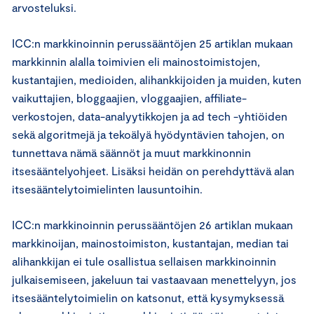
arvosteluksi.
ICC:n markkinoinnin perussääntöjen 25 artiklan mukaan
markkinnin alalla toimivien eli mainostoimistojen,
kustantajien, medioiden, alihankkijoiden ja muiden, kuten
vaikuttajien, bloggaajien, vloggaajien, affiliate-
verkostojen, data-analyytikkojen ja ad tech -yhtiöiden
sekä algoritmejä ja tekoälyä hyödyntävien tahojen, on
tunnettava nämä säännöt ja muut markkinonnin
itsesääntelyohjeet. Lisäksi heidän on perehdyttävä alan
itsesääntelytoimielinten lausuntoihin.
ICC:n markkinoinnin perussääntöjen 26 artiklan mukaan
markkinoijan, mainostoimiston, kustantajan, median tai
alihankkijan ei tule osallistua sellaisen markkinoinnin
julkaisemiseen, jakeluun tai vastaavaan menettelyyn, jos
itsesääntelytoimielin on katsonut, että kysymyksessä