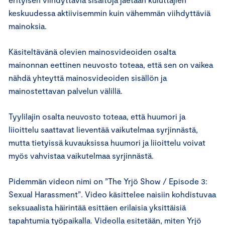
keskuudessa aktiivisemmin kuin vähemmän viihdyttäviä
mainoksia.
Käsiteltävänä olevien mainosvideoiden osalta
mainonnan eettinen neuvosto toteaa, että sen on vaikea
nähdä yhteyttä mainosvideoiden sisällön ja
mainostettavan palvelun välillä.
Tyylilajin osalta neuvosto toteaa, että huumori ja
liioittelu saattavat lieventää vaikutelmaa syrjinnästä,
mutta tietyissä kuvauksissa huumori ja liioittelu voivat
myös vahvistaa vaikutelmaa syrjinnästä.
Pidemmän videon nimi on ”The Yrjö Show / Episode 3:
Sexual Harassment”. Video käsittelee naisiin kohdistuvaa
seksuaalista häirintää esittäen erilaisia yksittäisiä
tapahtumia työpaikalla. Videolla esitetään, miten Yrjö