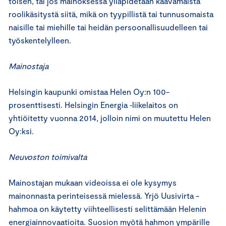
toisen, tai jos mainoksessa ylläpidetään kaavamaista
roolikäsitystä siitä, mikä on tyypillistä tai tunnusomaista
naisille tai miehille tai heidän persoonallisuudelleen tai
työskentelylleen.
Mainostaja
Helsingin kaupunki omistaa Helen Oy:n 100-
prosenttisesti. Helsingin Energia ‑liikelaitos on
yhtiöitetty vuonna 2014, jolloin nimi on muutettu Helen
Oy:ksi.
Neuvoston toimivalta
Mainostajan mukaan videoissa ei ole kysymys
mainonnasta perinteisessä mielessä. Yrjö Uusivirta -
hahmoa on käytetty viihteellisesti selittämään Helenin
energiainnovaatioita. Suosion myötä hahmon ympärille