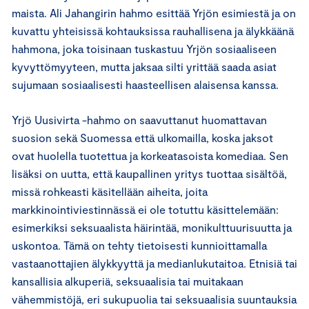
maista. Ali Jahangirin hahmo esittää Yrjön esimiestä ja on
kuvattu yhteisissä kohtauksissa rauhallisena ja älykkäänä
hahmona, joka toisinaan tuskastuu Yrjön sosiaaliseen
kyvyttömyyteen, mutta jaksaa silti yrittää saada asiat
sujumaan sosiaalisesti haasteellisen alaisensa kanssa.
Yrjö Uusivirta -hahmo on saavuttanut huomattavan
suosion sekä Suomessa että ulkomailla, koska jaksot
ovat huolella tuotettua ja korkeatasoista komediaa. Sen
lisäksi on uutta, että kaupallinen yritys tuottaa sisältöä,
missä rohkeasti käsitellään aiheita, joita
markkinointiviestinnässä ei ole totuttu käsittelemään:
esimerkiksi seksuaalista häirintää, monikulttuurisuutta ja
uskontoa. Tämä on tehty tietoisesti kunnioittamalla
vastaanottajien älykkyyttä ja medianlukutaitoa. Etnisiä tai
kansallisia alkuperiä, seksuaalisia tai muitakaan
vähemmistöjä, eri sukupuolia tai seksuaalisia suuntauksia