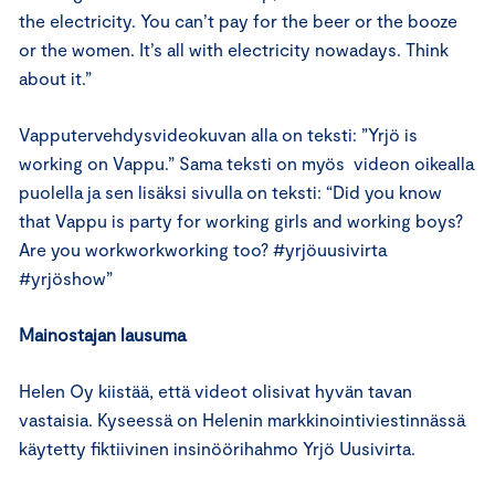
the electricity. You can’t pay for the beer or the booze
or the women. It’s all with electricity nowadays. Think
about it.”
Vapputervehdysvideokuvan alla on teksti: ”Yrjö is
working on Vappu.” Sama teksti on myös videon oikealla
puolella ja sen lisäksi sivulla on teksti: “Did you know
that Vappu is party for working girls and working boys?
Are you workworkworking too? #yrjöuusivirta
#yrjöshow”
Mainostajan lausuma
Helen Oy kiistää, että videot olisivat hyvän tavan
vastaisia. Kyseessä on Helenin markkinointiviestinnässä
käytetty fiktiivinen insinöörihahmo Yrjö Uusivirta.