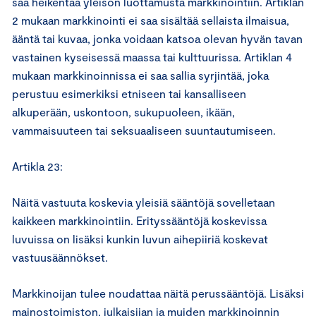
saa heikentää yleisön luottamusta markkinointiin. Artiklan
2 mukaan markkinointi ei saa sisältää sellaista ilmaisua,
ääntä tai kuvaa, jonka voidaan katsoa olevan hyvän tavan
vastainen kyseisessä maassa tai kulttuurissa. Artiklan 4
mukaan markkinoinnissa ei saa sallia syrjintää, joka
perustuu esimerkiksi etniseen tai kansalliseen
alkuperään, uskontoon, sukupuoleen, ikään,
vammaisuuteen tai seksuaaliseen suuntautumiseen.
Artikla 23:
Näitä vastuuta koskevia yleisiä sääntöjä sovelletaan
kaikkeen markkinointiin. Erityssääntöjä koskevissa
luvuissa on lisäksi kunkin luvun aihepiiriä koskevat
vastuusäännökset.
Markkinoijan tulee noudattaa näitä perussääntöjä. Lisäksi
mainostoimiston, julkaisijan ja muiden markkinoinnin