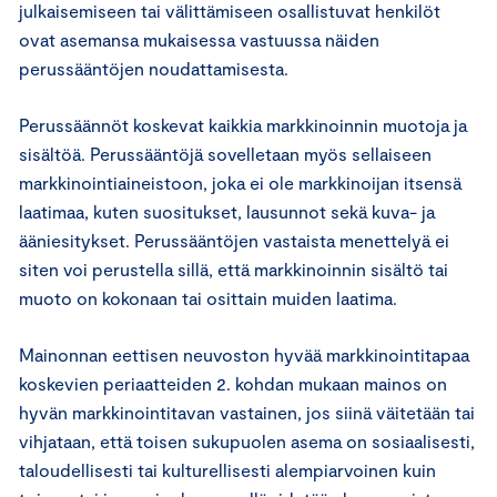
julkaisemiseen tai välittämiseen osallistuvat henkilöt
ovat asemansa mukaisessa vastuussa näiden
perussääntöjen noudattamisesta.
Perussäännöt koskevat kaikkia markkinoinnin muotoja ja
sisältöä. Perussääntöjä sovelletaan myös sellaiseen
markkinointiaineistoon, joka ei ole markkinoijan itsensä
laatimaa, kuten suositukset, lausunnot sekä kuva- ja
ääniesitykset. Perussääntöjen vastaista menettelyä ei
siten voi perustella sillä, että markkinoinnin sisältö tai
muoto on kokonaan tai osittain muiden laatima.
Mainonnan eettisen neuvoston hyvää markkinointitapaa
koskevien periaatteiden 2. kohdan mukaan mainos on
hyvän markkinointitavan vastainen, jos siinä väitetään tai
vihjataan, että toisen sukupuolen asema on sosiaalisesti,
taloudellisesti tai kulturellisesti alempiarvoinen kuin