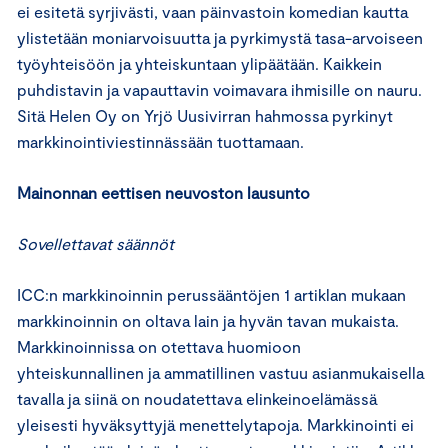
ei esitetä syrjivästi, vaan päinvastoin komedian kautta
ylistetään moniarvoisuutta ja pyrkimystä tasa-arvoiseen
työyhteisöön ja yhteiskuntaan ylipäätään. Kaikkein
puhdistavin ja vapauttavin voimavara ihmisille on nauru.
Sitä Helen Oy on Yrjö Uusivirran hahmossa pyrkinyt
markkinointiviestinnässään tuottamaan.
Mainonnan eettisen neuvoston lausunto
Sovellettavat säännöt
ICC:n markkinoinnin perussääntöjen 1 artiklan mukaan
markkinoinnin on oltava lain ja hyvän tavan mukaista.
Markkinoinnissa on otettava huomioon
yhteiskunnallinen ja ammatillinen vastuu asianmukaisella
tavalla ja siinä on noudatettava elinkeinoelämässä
yleisesti hyväksyttyjä menettelytapoja. Markkinointi ei