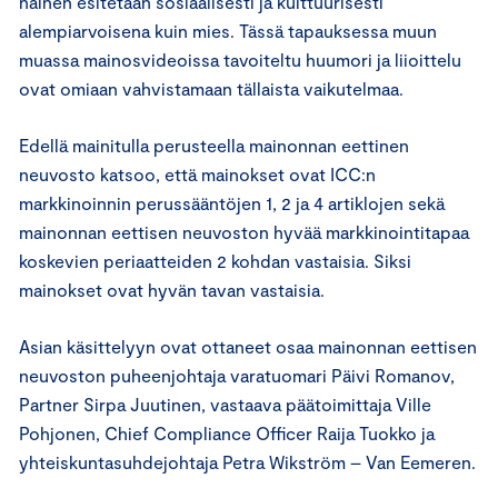
nainen esitetään sosiaalisesti ja kulttuurisesti
alempiarvoisena kuin mies. Tässä tapauksessa muun
muassa mainosvideoissa tavoiteltu huumori ja liioittelu
ovat omiaan vahvistamaan tällaista vaikutelmaa.
Edellä mainitulla perusteella mainonnan eettinen
neuvosto katsoo, että mainokset ovat ICC:n
markkinoinnin perussääntöjen 1, 2 ja 4 artiklojen sekä
mainonnan eettisen neuvoston hyvää markkinointitapaa
koskevien periaatteiden 2 kohdan vastaisia. Siksi
mainokset ovat hyvän tavan vastaisia.
Asian käsittelyyn ovat ottaneet osaa mainonnan eettisen
neuvoston puheenjohtaja varatuomari Päivi Romanov,
Partner Sirpa Juutinen, vastaava päätoimittaja Ville
Pohjonen, Chief Compliance Officer Raija Tuokko ja
yhteiskuntasuhdejohtaja Petra Wikström – Van Eemeren.