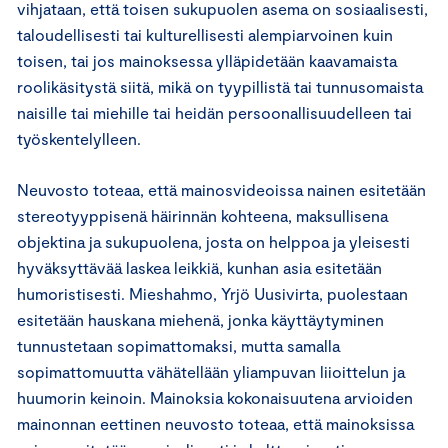
vihjataan, että toisen sukupuolen asema on sosiaalisesti,
taloudellisesti tai kulturellisesti alempiarvoinen kuin
toisen, tai jos mainoksessa ylläpidetään kaavamaista
roolikäsitystä siitä, mikä on tyypillistä tai tunnusomaista
naisille tai miehille tai heidän persoonallisuudelleen tai
työskentelylleen.
Neuvosto toteaa, että mainosvideoissa nainen esitetään
stereotyyppisenä häirinnän kohteena, maksullisena
objektina ja sukupuolena, josta on helppoa ja yleisesti
hyväksyttävää laskea leikkiä, kunhan asia esitetään
humoristisesti. Mieshahmo, Yrjö Uusivirta, puolestaan
esitetään hauskana miehenä, jonka käyttäytyminen
tunnustetaan sopimattomaksi, mutta samalla
sopimattomuutta vähätellään yliampuvan liioittelun ja
huumorin keinoin. Mainoksia kokonaisuutena arvioiden
mainonnan eettinen neuvosto toteaa, että mainoksissa