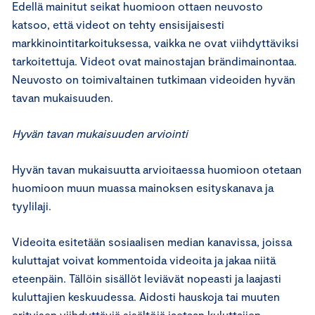
Edellä mainitut seikat huomioon ottaen neuvosto
katsoo, että videot on tehty ensisijaisesti
markkinointitarkoituksessa, vaikka ne ovat viihdyttäviksi
tarkoitettuja. Videot ovat mainostajan brändimainontaa.
Neuvosto on toimivaltainen tutkimaan videoiden hyvän
tavan mukaisuuden.
Hyvän tavan mukaisuuden arviointi
Hyvän tavan mukaisuutta arvioitaessa huomioon otetaan
huomioon muun muassa mainoksen esityskanava ja
tyylilaji.
Videoita esitetään sosiaalisen median kanavissa, joissa
kuluttajat voivat kommentoida videoita ja jakaa niitä
eteenpäin. Tällöin sisällöt leviävät nopeasti ja laajasti
kuluttajien keskuudessa. Aidosti hauskoja tai muuten
erityisen viihdyttäviä sisältöjä jaetaan kuluttajien