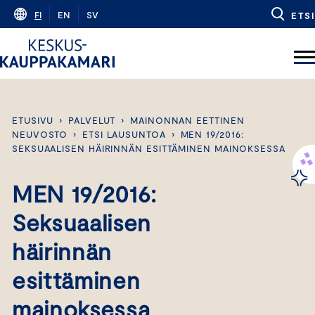
Skip
FI
EN
SV
ETSI
to
content
ETUSIVU
›
PALVELUT
›
MAINONNAN EETTINEN
NEUVOSTO
›
ETSI LAUSUNTOA
›
MEN 19/2016:
SEKSUAALISEN HÄIRINNÄN ESITTÄMINEN MAINOKSESSA
MEN 19/2016:
Seksuaalisen
häirinnän
esittäminen
mainoksessa