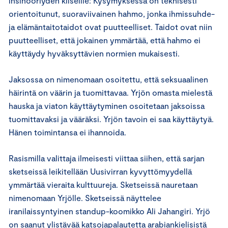
insinööriyden kliseille: Kysymyksessä on teknisesti
orientoitunut, suoraviivainen hahmo, jonka ihmissuhde-
ja elämäntaitotaidot ovat puutteelliset. Taidot ovat niin
puutteelliset, että jokainen ymmärtää, että hahmo ei
käyttäydy hyväksyttävien normien mukaisesti.
Jaksossa on nimenomaan osoitettu, että seksuaalinen
häirintä on väärin ja tuomittavaa. Yrjön omasta mielestä
hauska ja viaton käyttäytyminen osoitetaan jaksoissa
tuomittavaksi ja vääräksi. Yrjön tavoin ei saa käyttäytyä.
Hänen toimintansa ei ihannoida.
Rasismilla valittaja ilmeisesti viittaa siihen, että sarjan
sketseissä leikitellään Uusivirran kyvyttömyydellä
ymmärtää vieraita kulttuureja. Sketseissä nauretaan
nimenomaan Yrjölle. Sketseissä näyttelee
iranilaissyntyinen standup-koomikko Ali Jahangiri. Yrjö
on saanut ylistävää katsojapalautetta arabiankielisistä