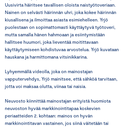
Uusivirta häiritsee tavallisen oloista naistyötoveriaan.
Nainen on selvästi häirinnän uhri, joka kokee häirinnän
kiusallisena ja ilmoittaa asiasta esimiehelleen. Yrjö
puolestaan on sopimattomasti käyttäytyvä työtoveri,
mutta samalla hänen hahmoaan ja esiintymistään
hallitsee huumori, joka lieventää moitittavaan
käyttäytymiseen kohdistuvaa arvostelua. Yrjö kuvataan
hauskana ja harmittomana vitsinikkarina.
Lyhyemmällä videolla, joka on mainostajan
vapputervehdys, Yrjö mainitsee, että sähköä tarvitaan,
jotta voi maksaa olutta, viinaa tai naisia.
Neuvosto kiinnittää mainostajan erityistä huomiota
neuvoston hyvää markkinointitapaa koskevien
periaatteiden 2. kohtaan: mainos on hyvän
markkinointitavan vastainen, jos siinä väitetään tai