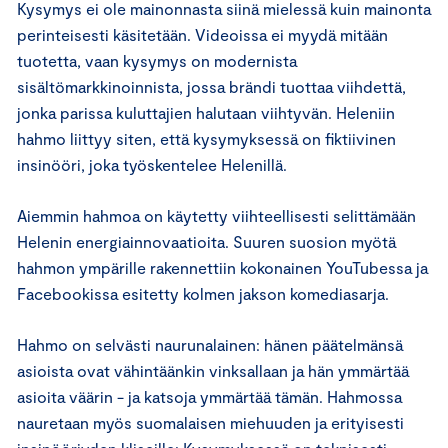
Kysymys ei ole mainonnasta siinä mielessä kuin mainonta
perinteisesti käsitetään. Videoissa ei myydä mitään
tuotetta, vaan kysymys on modernista
sisältömarkkinoinnista, jossa brändi tuottaa viihdettä,
jonka parissa kuluttajien halutaan viihtyvän. Heleniin
hahmo liittyy siten, että kysymyksessä on fiktiivinen
insinööri, joka työskentelee Helenillä.
Aiemmin hahmoa on käytetty viihteellisesti selittämään
Helenin energiainnovaatioita. Suuren suosion myötä
hahmon ympärille rakennettiin kokonainen YouTubessa ja
Facebookissa esitetty kolmen jakson komediasarja.
Hahmo on selvästi naurunalainen: hänen päätelmänsä
asioista ovat vähintäänkin vinksallaan ja hän ymmärtää
asioita väärin - ja katsoja ymmärtää tämän. Hahmossa
nauretaan myös suomalaisen miehuuden ja erityisesti