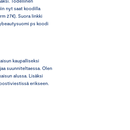
aksi. Todellinen
in nyt saat koodilla
rm 27€). Suora linkki
aybeautysuomi ps koodi
aisun kaupalliseksi
aa suunniteltaessa. Olen
kaisun alussa. Lisäksi
ostiviestissä erikseen.