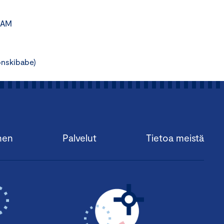
RAM
nskibabe)
nen
Palvelut
Tietoa meistä