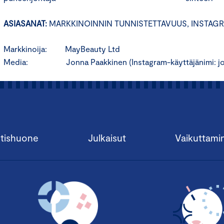
ASIASANAT:
MARKKINOINNIN TUNNISTETTAVUUS, INSTAG
Markkinoija: MayBeauty Ltd
Media: Jonna Paakkinen (Instagram-käyttäjänimi: jo
tishuone
Julkaisut
Vaikuttami