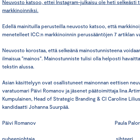
Neuvosto katsoo, ettei Instagram-julkaisu ole heti selkeästi 
markkinoinniksi.
Edellä mainituilla perusteilla neuvosto katsoo, että markkinoij
menetelleet ICC:n markkinoinnin perussääntöjen 7 artiklan va
Neuvosto korostaa, että selkeänä mainostunnisteena voidaan
ilmaisua ”mainos”. Mainostunniste tulisi olla helposti havaitt
tekstin alussa.
Asian käsittelyyn ovat osallistuneet mainonnan eettisen ne
varatuomari Päivi Romanov ja jäsenet päätoimittaja Iina Arti
Kumpulainen, Head of Strategic Branding & CI Caroline Lilius
kandidaatti Johanna Suurpää.
Päivi Romanov Paula Paloran
puheenjohtaja sihteeri