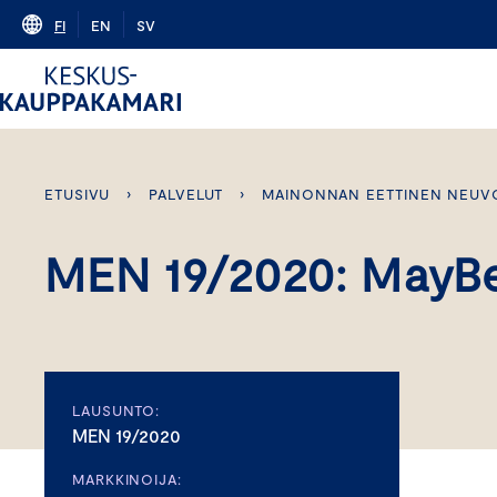
Skip
FI
EN
SV
to
content
ETUSIVU
›
PALVELUT
›
MAINONNAN EETTINEN NEUV
MEN 19/2020: MayBe
LAUSUNTO:
MEN 19/2020
MARKKINOIJA: