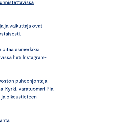
tunnistettavissa
a ja vaikuttaja ovat
staisesti.
 pitää esimerkiksi
avissa heti Instagram-
uvoston puheenjohtaja
ma-Kyrki, varatuomari Pia
 ja oikeustieteen
ta