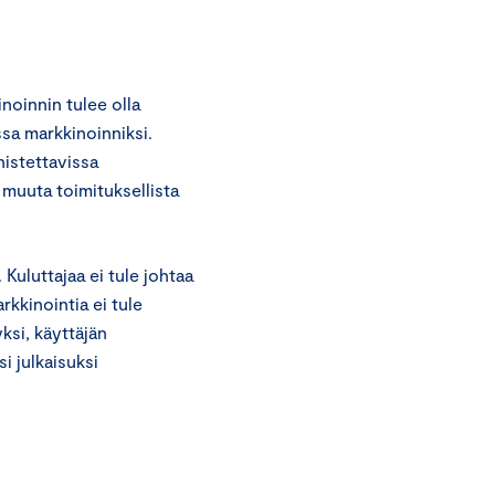
noinnin tulee olla
ssa markkinoinniksi.
nistettavissa
 muuta toimituksellista
 Kuluttajaa ei tule johtaa
kkinointia ei tule
ksi, käyttäjän
i julkaisuksi