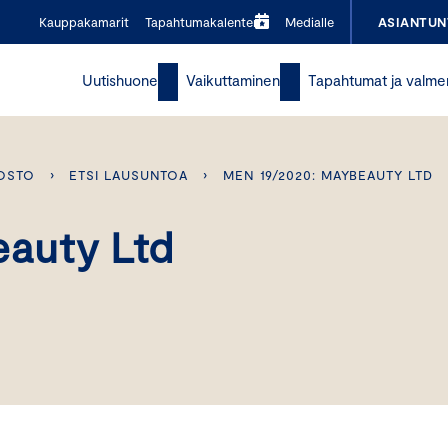
Kauppakamarit
Tapahtumakalenteri
Medialle
ASIANTUN
Uutishuone
Vaikuttaminen
Tapahtumat ja valme
OSTO
›
ETSI LAUSUNTOA
›
MEN 19/2020: MAYBEAUTY LTD
auty Ltd