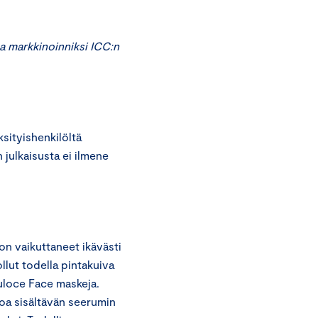
a markkinoinniksi ICC:n
ityishenkilöltä
julkaisusta ei ilmene
 on vaikuttaneet ikävästi
llut todella pintakuiva
luloce Face maskeja.
oa sisältävän seerumin