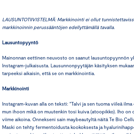
LAUSUNTOTIIVISTELMÄ: Markkinointi ei ollut tunnistettaviss
markkinoinnin perussääntöjen edellyttämällä tavalla.
Lausuntopyyntö
Mainonnan eettinen neuvosto on saanut lausuntopyynnön yks
Instagram-julkaisusta. Lausunnonpyytäjän käsityksen mukaan 
tarpeeksi aikaisin, että se on markkinointia.
Markkinointi
Instagram-kuvan alla on teksti: ”Talvi ja sen tuoma viileä ilma
mun ihoon mikä on muutenkin tosi kuiva (atoopikko). Iho on o
viime aikoina. Onnekseni sain maybeautyltä näitä Te Bio Cel
Maski on tehty fermentoidusta kookoksesta ja hyalurinihapp