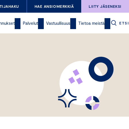
TIJAHAKU
HAE ANSIOMERKKIÄ
LIITY JÄSENEKSI
nnukset
Palvelut
Vastuullisuus
Tietoa meistä
ETSI