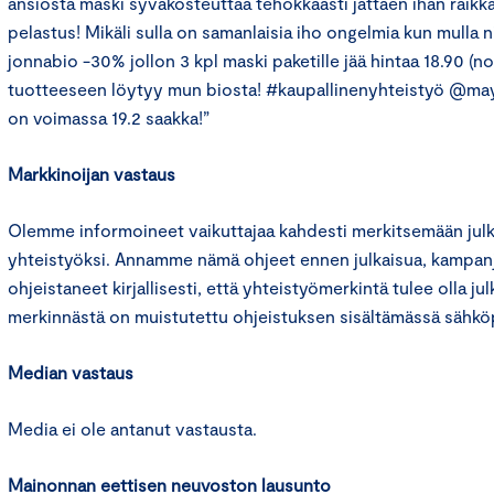
ansiosta maski syväkosteuttaa tehokkaasti jättäen ihan raikka
pelastus! Mikäli sulla on samanlaisia iho ongelmia kun mulla ni
jonnabio -30% jollon 3 kpl maski paketille jää hintaa 18.90 (no
tuotteeseen löytyy mun biosta! #kaupallinenyhteistyö @m
on voimassa 19.2 saakka!”
Markkinoijan vastaus
Olemme informoineet vaikuttajaa kahdesti merkitsemään julk
yhteistyöksi. Annamme nämä ohjeet ennen julkaisua, kampanj
ohjeistaneet kirjallisesti, että yhteistyömerkintä tulee olla jul
merkinnästä on muistutettu ohjeistuksen sisältämässä sähköp
Median vastaus
Media ei ole antanut vastausta.
Mainonnan eettisen neuvoston lausunto