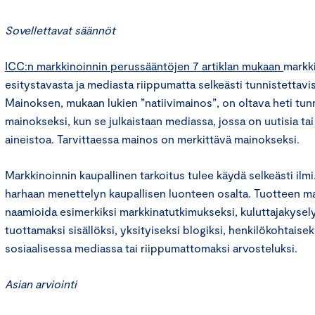
Sovellettavat säännöt
ICC:n markkinoinnin perussääntöjen 7 artiklan mukaan
markki
esitystavasta ja mediasta riippumatta selkeästi tunnistettavi
Mainoksen, mukaan lukien ”natiivimainos”, on oltava heti tun
mainokseksi, kun se julkaistaan mediassa, jossa on uutisia tai
aineistoa. Tarvittaessa mainos on merkittävä mainokseksi.
Markkinoinnin kaupallinen tarkoitus tulee käydä selkeästi ilmi.
harhaan menettelyn kaupallisen luonteen osalta. Tuotteen mar
naamioida esimerkiksi markkinatutkimukseksi, kuluttajakysely
tuottamaksi sisällöksi, yksityiseksi blogiksi, henkilökohtaiseks
sosiaalisessa mediassa tai riippumattomaksi arvosteluksi.
Asian arviointi