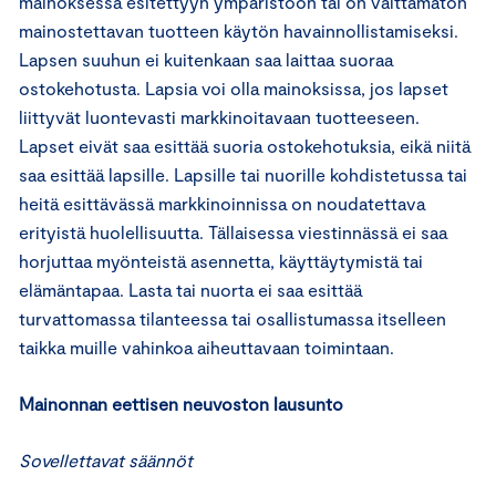
mainoksessa esitettyyn ympäristöön tai on välttämätön
mainostettavan tuotteen käytön havainnollistamiseksi.
Lapsen suuhun ei kuitenkaan saa laittaa suoraa
ostokehotusta. Lapsia voi olla mainoksissa, jos lapset
liittyvät luontevasti markkinoitavaan tuotteeseen.
Lapset eivät saa esittää suoria ostokehotuksia, eikä niitä
saa esittää lapsille. Lapsille tai nuorille kohdistetussa tai
heitä esittävässä markkinoinnissa on noudatettava
erityistä huolellisuutta. Tällaisessa viestinnässä ei saa
horjuttaa myönteistä asennetta, käyttäytymistä tai
elämäntapaa. Lasta tai nuorta ei saa esittää
turvattomassa tilanteessa tai osallistumassa itselleen
taikka muille vahinkoa aiheuttavaan toimintaan.
Mainonnan eettisen neuvoston lausunto
Sovellettavat säännöt