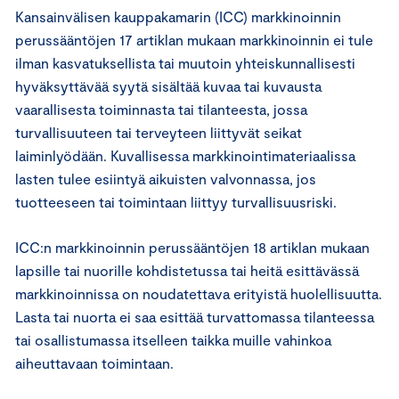
Kansainvälisen kauppakamarin (ICC) markkinoinnin
perussääntöjen 17 artiklan mukaan markkinoinnin ei tule
ilman kasvatuksellista tai muutoin yhteiskunnallisesti
hyväksyttävää syytä sisältää kuvaa tai kuvausta
vaarallisesta toiminnasta tai tilanteesta, jossa
turvallisuuteen tai terveyteen liittyvät seikat
laiminlyödään. Kuvallisessa markkinointimateriaalissa
lasten tulee esiintyä aikuisten valvonnassa, jos
tuotteeseen tai toimintaan liittyy turvallisuusriski.
ICC:n markkinoinnin perussääntöjen 18 artiklan mukaan
lapsille tai nuorille kohdistetussa tai heitä esittävässä
markkinoinnissa on noudatettava erityistä huolellisuutta.
Lasta tai nuorta ei saa esittää turvattomassa tilanteessa
tai osallistumassa itselleen taikka muille vahinkoa
aiheuttavaan toimintaan.