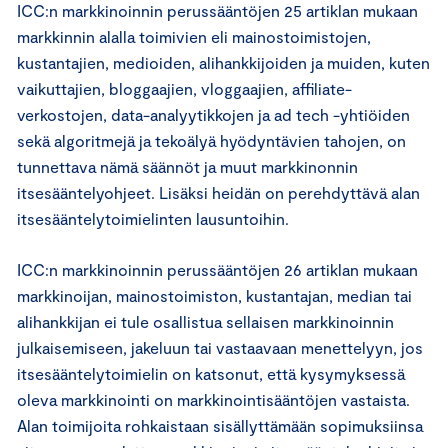
ICC:n markkinoinnin perussääntöjen 25 artiklan mukaan
markkinnin alalla toimivien eli mainostoimistojen,
kustantajien, medioiden, alihankkijoiden ja muiden, kuten
vaikuttajien, bloggaajien, vloggaajien, affiliate-
verkostojen, data-analyytikkojen ja ad tech -yhtiöiden
sekä algoritmejä ja tekoälyä hyödyntävien tahojen, on
tunnettava nämä säännöt ja muut markkinonnin
itsesääntelyohjeet. Lisäksi heidän on perehdyttävä alan
itsesääntelytoimielinten lausuntoihin.
ICC:n markkinoinnin perussääntöjen 26 artiklan mukaan
markkinoijan, mainostoimiston, kustantajan, median tai
alihankkijan ei tule osallistua sellaisen markkinoinnin
julkaisemiseen, jakeluun tai vastaavaan menettelyyn, jos
itsesääntelytoimielin on katsonut, että kysymyksessä
oleva markkinointi on markkinointisääntöjen vastaista.
Alan toimijoita rohkaistaan sisällyttämään sopimuksiinsa