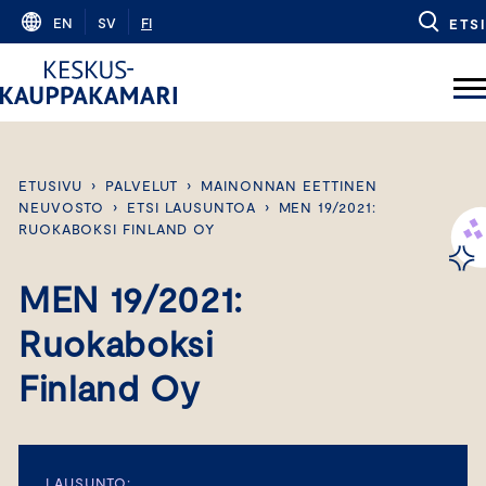
Skip
EN
SV
FI
ETSI
to
content
ETUSIVU
›
PALVELUT
›
MAINONNAN EETTINEN
NEUVOSTO
›
ETSI LAUSUNTOA
›
MEN 19/2021:
RUOKABOKSI FINLAND OY
MEN 19/2021:
Ruokaboksi
Finland Oy
LAUSUNTO: