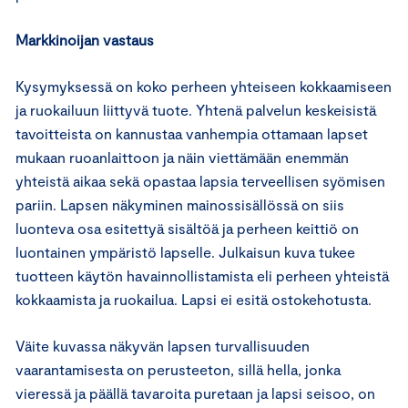
Markkinoijan vastaus
Kysymyksessä on koko perheen yhteiseen kokkaamiseen
ja ruokailuun liittyvä tuote. Yhtenä palvelun keskeisistä
tavoitteista on kannustaa vanhempia ottamaan lapset
mukaan ruoanlaittoon ja näin viettämään enemmän
yhteistä aikaa sekä opastaa lapsia terveellisen syömisen
pariin. Lapsen näkyminen mainossisällössä on siis
luonteva osa esitettyä sisältöä ja perheen keittiö on
luontainen ympäristö lapselle. Julkaisun kuva tukee
tuotteen käytön havainnollistamista eli perheen yhteistä
kokkaamista ja ruokailua. Lapsi ei esitä ostokehotusta.
Väite kuvassa näkyvän lapsen turvallisuuden
vaarantamisesta on perusteeton, sillä hella, jonka
vieressä ja päällä tavaroita puretaan ja lapsi seisoo, on