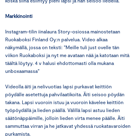
koska siinä esiintyy pieni lapsi ja hän seisoo liedellä.
Markkinointi
Instagram-tilin iinalaura Story-osiossa mainostetaan
Ruokaboksi Finland Oy:n palvelua. Video alkaa
näkymällä, jossa on teksti: ”Meille tuli just ovelle tän
viikon Ruokaboksi ja nyt me avataan nää ja katotaan mitä
täältä löytyy. 4 v halusi ehdottomasti olla mukana
unboxaamassa”
Videolla äiti ja nelivuotias lapsi purkavat keittiön
pöydälle asetettuja pahvilaatikoita. Äiti seisoo pöydän
takana. Lapsi vuoroin istuu ja vuoroin kävelee keittiön
työpöydällä ja lieden päällä. Välillä lapsi astuu lieden
säätönäppäimille, jolloin lieden virta menee päälle. Äiti
sammuttaa virran ja he jatkavat yhdessä ruokatavaroiden
purkamista.