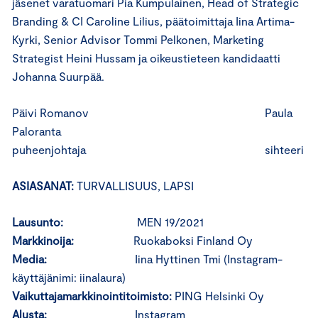
jäsenet varatuomari Pia Kumpulainen, Head of Strategic
Branding & CI Caroline Lilius, päätoimittaja Iina Artima-
Kyrki, Senior Advisor Tommi Pelkonen, Marketing
Strategist Heini Hussam ja oikeustieteen kandidaatti
Johanna Suurpää.
Päivi Romanov Paula
Paloranta
puheenjohtaja sihteeri
ASIASANAT:
TURVALLISUUS, LAPSI
Lausunto:
MEN 19/2021
Markkinoija:
Ruokaboksi Finland Oy
Media:
Iina Hyttinen Tmi (Instagram-
käyttäjänimi: iinalaura)
Vaikuttajamarkkinointitoimisto:
PING Helsinki Oy
Alusta:
Instagram