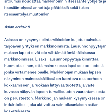
sitoumus noudattaa markkinoinnin itsesääntelyohjeita ja
itsesääntelyssä annettuja päätöksiä sekä tukea
itsesääntelyä muutoinkin.
Asian arviointi
Asiassa on kysymys elintarvikkeiden kuljetuspalvelua
tarjoavan yrityksen markkinoinnista. Lausunnonpyytäjän
mukaan lapset eivät ole välttämättömiä tällaisessa
markkinoinnissa. Lisäksi lausunnonpyytäjä kiinnittää
huomiota siihen, että mainoksessa lapsi seisoo liedellä,
jonka virta menee päälle. Markkinoijan mukaan lapsen
näkyminen mainossisällössä on luonteva osa perheen
kokkaamiseen ja ruokaan liittyvää tuotetta ja väite
kuvassa näkyvän lapsen turvallisuuden vaarantamisesta
on perusteeton. Markkinoijan mukaan kysymyksessä on
induktioliesi, joka aktivoituu vain oikeanlaisen astian
kosketuksesta.