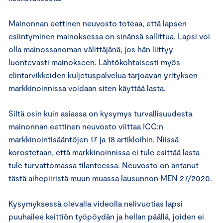
Mainonnan eettinen neuvosto toteaa, että lapsen
esiintyminen mainoksessa on sinänsä sallittua. Lapsi voi
olla mainossanoman välittäjänä, jos hän liittyy
luontevasti mainokseen. Lähtökohtaisesti myös
elintarvikkeiden kuljetuspalvelua tarjoavan yrityksen
markkinoinnissa voidaan siten käyttää lasta.
Siltä osin kuin asiassa on kysymys turvallisuudesta
mainonnan eettinen neuvosto viittaa ICC:n
markkinointisääntöjen 17 ja 18 artikloihin. Niissä
korostetaan, että markkinoinnissa ei tule esittää lasta
tule turvattomassa tilanteessa. Neuvosto on antanut
tästä aihepiiristä muun muassa lausunnon MEN 27/2020.
Kysymyksessä olevalla videolla nelivuotias lapsi
puuhailee keittiön työpöydän ja hellan päällä, joiden ei