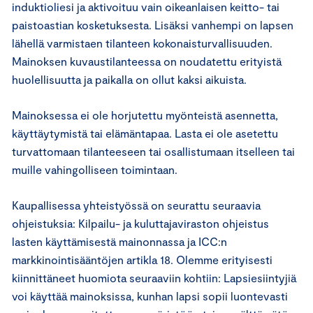
induktioliesi ja aktivoituu vain oikeanlaisen keitto- tai
paistoastian kosketuksesta. Lisäksi vanhempi on lapsen
lähellä varmistaen tilanteen kokonaisturvallisuuden.
Mainoksen kuvaustilanteessa on noudatettu erityistä
huolellisuutta ja paikalla on ollut kaksi aikuista.
Mainoksessa ei ole horjutettu myönteistä asennetta,
käyttäytymistä tai elämäntapaa. Lasta ei ole asetettu
turvattomaan tilanteeseen tai osallistumaan itselleen tai
muille vahingolliseen toimintaan.
Kaupallisessa yhteistyössä on seurattu seuraavia
ohjeistuksia: Kilpailu- ja kuluttajaviraston ohjeistus
lasten käyttämisestä mainonnassa ja ICC:n
markkinointisääntöjen artikla 18. Olemme erityisesti
kiinnittäneet huomiota seuraaviin kohtiin: Lapsiesiintyjiä
voi käyttää mainoksissa, kunhan lapsi sopii luontevasti