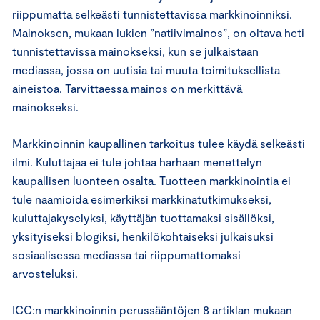
riippumatta selkeästi tunnistettavissa markkinoinniksi.
Mainoksen, mukaan lukien ”natiivimainos”, on oltava heti
tunnistettavissa mainokseksi, kun se julkaistaan
mediassa, jossa on uutisia tai muuta toimituksellista
aineistoa. Tarvittaessa mainos on merkittävä
mainokseksi.
Markkinoinnin kaupallinen tarkoitus tulee käydä selkeästi
ilmi. Kuluttajaa ei tule johtaa harhaan menettelyn
kaupallisen luonteen osalta. Tuotteen markkinointia ei
tule naamioida esimerkiksi markkinatutkimukseksi,
kuluttajakyselyksi, käyttäjän tuottamaksi sisällöksi,
yksityiseksi blogiksi, henkilökohtaiseksi julkaisuksi
sosiaalisessa mediassa tai riippumattomaksi
arvosteluksi.
ICC:n markkinoinnin perussääntöjen 8 artiklan mukaan