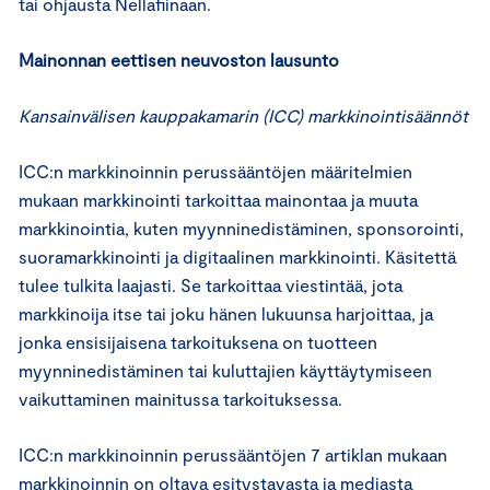
tai ohjausta Nellafiinaan.
Mainonnan eettisen neuvoston lausunto
Kansainvälisen kauppakamarin (ICC) markkinointisäännöt
ICC:n markkinoinnin perussääntöjen määritelmien
mukaan markkinointi tarkoittaa mainontaa ja muuta
markkinointia, kuten myynninedistäminen, sponsorointi,
suoramarkkinointi ja digitaalinen markkinointi. Käsitettä
tulee tulkita laajasti. Se tarkoittaa viestintää, jota
markkinoija itse tai joku hänen lukuunsa harjoittaa, ja
jonka ensisijaisena tarkoituksena on tuotteen
myynninedistäminen tai kuluttajien käyttäytymiseen
vaikuttaminen mainitussa tarkoituksessa.
ICC:n markkinoinnin perussääntöjen 7 artiklan mukaan
markkinoinnin on oltava esitystavasta ja mediasta