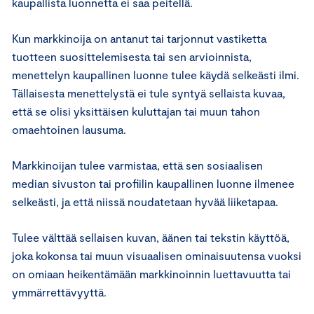
kaupallista luonnetta ei saa peitellä.
Kun markkinoija on antanut tai tarjonnut vastiketta
tuotteen suosittelemisesta tai sen arvioinnista,
menettelyn kaupallinen luonne tulee käydä selkeästi ilmi.
Tällaisesta menettelystä ei tule syntyä sellaista kuvaa,
että se olisi yksittäisen kuluttajan tai muun tahon
omaehtoinen lausuma.
Markkinoijan tulee varmistaa, että sen sosiaalisen
median sivuston tai profiilin kaupallinen luonne ilmenee
selkeästi, ja että niissä noudatetaan hyvää liiketapaa.
Tulee välttää sellaisen kuvan, äänen tai tekstin käyttöä,
joka kokonsa tai muun visuaalisen ominaisuutensa vuoksi
on omiaan heikentämään markkinoinnin luettavuutta tai
ymmärrettävyyttä.