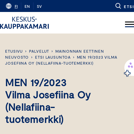
Skip
FI
EN
SV
ETSI
to
content
ETUSIVU
›
PALVELUT
›
MAINONNAN EETTINEN
NEUVOSTO
›
ETSI LAUSUNTOA
›
MEN 19/2023 VILMA
JOSEFIINA OY (NELLAFIINA-TUOTEMERKKI)
MEN 19/2023
Vilma Josefiina Oy
(Nellafiina-
tuotemerkki)