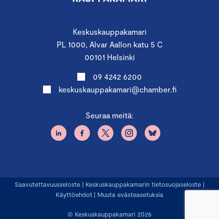
Keskuskauppakamari
PL 1000, Alvar Aallon katu 5 C
00101 Helsinki
09 4242 6200
keskuskauppakamari@chamber.fi
Seuraa meitä:
Saavutettavuusseloste
|
Keskuskauppakamarin tietosuojaseloste
|
Käyttöehdot
|
Muuta evästeasetuksia
© Keskuskauppakamari 2026