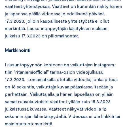
vaatteet yhteistyössä. Vaatteet on kuitenkin nähty hänen
ja lapsensa päällä videossa jo edellisenä päivänä
17.3.2023, jolloin kaupallisesta yhteistyöstä ei ollut
merkintää. Lausunnonpyytäjän käsityksen mukaan
julkaisu 17.3.2023 on piilomainontaa.
Markkinointi
Lausuntopyynnön kohteena on vaikuttajan Instagram-
tilin ”ritaniemiofficial” tarina-osion videojulkaisu
17.3.2023. Lomamatkalla otetulla videolla, jonka pituus
on 16 sekuntia, vaikuttaja kuvaa pääasiassa itseään ja
perhettään. Vaikuttajalla ja hänen lapsellaan on yllään
samat ruusukuvioiset vaatteet yllään kuin 18.3.2023
julkaistussa kuvassa. Vaatteet näkyvät videolla 12
sekunnin ajan lähietäisyydeltä. Videossa ei ole linkkiä tai
maininta tuotemerkistä.