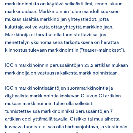
markkinoinnista on käytävä selkeästi ilmi, kenen lukuun
markkinoidaan. Markkinoinnin tulee mahdollisuuksien
mukaan sisältää markkinoijan yhteystiedot, jotta
kuluttaja voi vaivatta ottaa yhteyttä markkinoijaan.
Markkinoija ei tarvitse olla tunnistettavissa, jos
menettelyn yksinomaisena tarkoituksena on herättää
kiinnostus tulevaan markkinointiin (”teaser-mainokset”).
ICC:n markkinoinnin perussääntöjen 23.2 artiklan mukaan
markkinoija on vastuussa kaikesta markkinoinnistaan.
ICC:n markkinointisääntöjen suoramarkkinointia ja
digitaalista markkinointia koskevan C luvun C1 artiklan
mukaan markkinoinnin tulee olla selkeästi
tunnistettavissa markkinoinniksi perussääntöjen 7
artiklan edellyttämällä tavalla. Otsikko tai muu aihetta
kuvaava tunniste ei saa olla harhaanjohtava, ja viestinnän