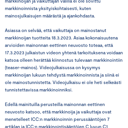
markkinoijan ja vaikuttajan välillä ei ole sovittu
markkinoinnista yksityiskohtaisesti, kuten
mainosjulkaisujen määrästä ja ajankohdasta.
Asiassa on selvää, että vaikuttaja on mainostanut
markkinoijan tuotteita 18.3.2023. Asiaa kokonaisuutena
arvioiden mainonnan eettinen neuvosto toteaa, että
17.3.2023 julkaistun videon yhtenä tarkoituksena voidaan
katsoa olleen herättää kiinnostus tulevaan markkinointiin
(teaser-mainos). Videojulkaisussa on kysymys
markkinoijan lukuun tehdystä markkinoinnista ja siinä ei
ole mainostunnistetta. Videojulkaisu ei ole heti selkeästi
tunnistettavissa markkinoinniksi.
Edellä mainituilla perusteilla mainonnan eettinen
neuvosto katsoo, että markkinoija ja vaikuttaja ovat
menetelleet ICC:n markkinoinnin perussääntöjen 7
artiklan ja ICC:n markkinointisääntöjen C luvun C1