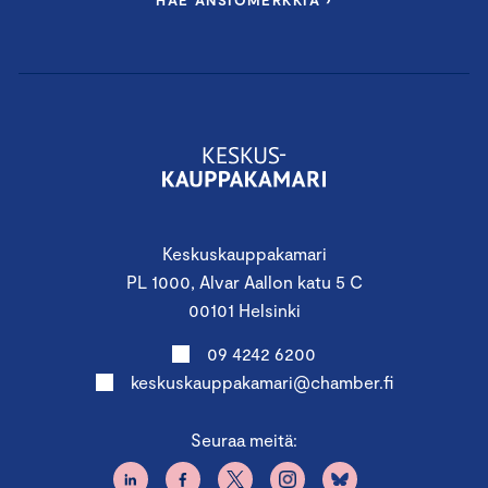
HAE ANSIOMERKKIÄ ›
Keskuskauppakamari
PL 1000, Alvar Aallon katu 5 C
00101 Helsinki
09 4242 6200
keskuskauppakamari@chamber.fi
Seuraa meitä: