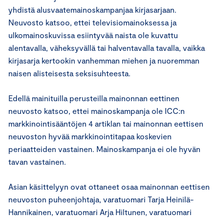
yhdistä alusvaatemainoskampanjaa kirjasarjaan.
Neuvosto katsoo, ettei televisiomainoksessa ja
ulkomainoskuvissa esiintyvää naista ole kuvattu
alentavalla, väheksyvällä tai halventavalla tavalla, vaikka
kirjasarja kertookin vanhemman miehen ja nuoremman
naisen alisteisesta seksisuhteesta.
Edellä mainituilla perusteilla mainonnan eettinen
neuvosto katsoo, ettei mainoskampanja ole ICC:n
markkinointisääntöjen 4 artiklan tai mainonnan eettisen
neuvoston hyvää markkinointitapaa koskevien
periaatteiden vastainen. Mainoskampanja ei ole hyvän
tavan vastainen.
Asian käsittelyyn ovat ottaneet osaa mainonnan eettisen
neuvoston puheenjohtaja, varatuomari Tarja Heinilä-
Hannikainen, varatuomari Arja Hiltunen, varatuomari