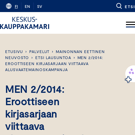
Skip
FI
EN
SV
ETSI
to
content
ETUSIVU
›
PALVELUT
›
MAINONNAN EETTINEN
NEUVOSTO
›
ETSI LAUSUNTOA
›
MEN 2/2014:
EROOTTISEEN KIRJASARJAAN VIITTAAVA
ALUSVAATEMAINOSKAMPANJA
MEN 2/2014:
Eroottiseen
kirjasarjaan
viittaava