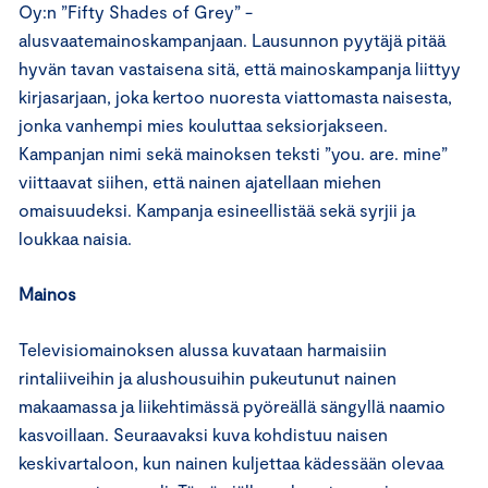
Oy:n ”Fifty Shades of Grey” -
alusvaatemainoskampanjaan. Lausunnon pyytäjä pitää
hyvän tavan vastaisena sitä, että mainoskampanja liittyy
kirjasarjaan, joka kertoo nuoresta viattomasta naisesta,
jonka vanhempi mies kouluttaa seksiorjakseen.
Kampanjan nimi sekä mainoksen teksti ”you. are. mine”
viittaavat siihen, että nainen ajatellaan miehen
omaisuudeksi. Kampanja esineellistää sekä syrjii ja
loukkaa naisia.
Mainos
Televisiomainoksen alussa kuvataan harmaisiin
rintaliiveihin ja alushousuihin pukeutunut nainen
makaamassa ja liikehtimässä pyöreällä sängyllä naamio
kasvoillaan. Seuraavaksi kuva kohdistuu naisen
keskivartaloon, kun nainen kuljettaa kädessään olevaa