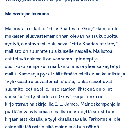
Mainostajan lausuma
Mainostaja ei katso ”Fifty Shades of Grey” -konseptin
mukaisen alusvaatemainonnan olevan naissukupuolta
syrjivä, alentava tai loukkaava. ”Fifty Shades of Grey” -
mallisto on suunniteltu aikuiselle naiselle. Mallistoa
esittelevä naismalli on vanhempi, pidempi ja
suurikokoisempi kuin markkinoinnissa yleensä käytetyt
mallit. Kampanja pyrkii välittämään mielikuvan kauniista ja
tyylikkäästä alusvaatemallistosta, jonka naiset ovat
suunnitelleet naisille. Inspiraation lähteenä on ollut
suosittu ”Fifty Shades of Grey” -kirja, jonka on
kirjoittanut naiskirjailija E. L. James. Mainoskampanjalla
pyritään vahvistamaan malliston yhteyttä suosittuun
kirjaan aistikkaalla ja tyylikkäällä tavalla. Tarkoitus ei ole
esineellistää naisia eikä mainoksia tule nähdä