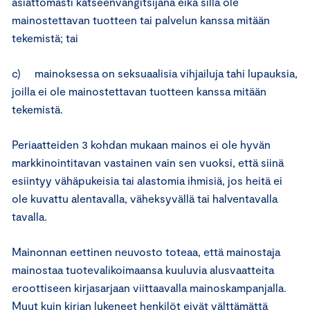
asiattomasti katseenvangitsijana eikä sillä ole
mainostettavan tuotteen tai palvelun kanssa mitään
tekemistä; tai
c) mainoksessa on seksuaalisia vihjailuja tahi lupauksia,
joilla ei ole mainostettavan tuotteen kanssa mitään
tekemistä.
Periaatteiden 3 kohdan mukaan mainos ei ole hyvän
markkinointitavan vastainen vain sen vuoksi, että siinä
esiintyy vähäpukeisia tai alastomia ihmisiä, jos heitä ei
ole kuvattu alentavalla, väheksyvällä tai halventavalla
tavalla.
Mainonnan eettinen neuvosto toteaa, että mainostaja
mainostaa tuotevalikoimaansa kuuluvia alusvaatteita
eroottiseen kirjasarjaan viittaavalla mainoskampanjalla.
Muut kuin kirjan lukeneet henkilöt eivät välttämättä