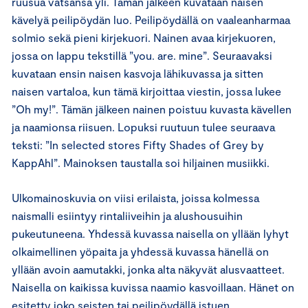
ruusua vatsansa yli. Tämän jälkeen kuvataan naisen
kävelyä peilipöydän luo. Peilipöydällä on vaaleanharmaa
solmio sekä pieni kirjekuori. Nainen avaa kirjekuoren,
jossa on lappu tekstillä ”you. are. mine”. Seuraavaksi
kuvataan ensin naisen kasvoja lähikuvassa ja sitten
naisen vartaloa, kun tämä kirjoittaa viestin, jossa lukee
”Oh my!”. Tämän jälkeen nainen poistuu kuvasta kävellen
ja naamionsa riisuen. Lopuksi ruutuun tulee seuraava
teksti: ”In selected stores Fifty Shades of Grey by
KappAhl”. Mainoksen taustalla soi hiljainen musiikki.
Ulkomainoskuvia on viisi erilaista, joissa kolmessa
naismalli esiintyy rintaliiveihin ja alushousuihin
pukeutuneena. Yhdessä kuvassa naisella on yllään lyhyt
olkaimellinen yöpaita ja yhdessä kuvassa hänellä on
yllään avoin aamutakki, jonka alta näkyvät alusvaatteet.
Naisella on kaikissa kuvissa naamio kasvoillaan. Hänet on
esitetty joko seisten tai peilipöydällä istuen.