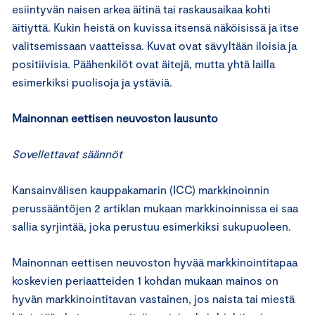
esiintyvän naisen arkea äitinä tai raskausaikaa kohti
äitiyttä. Kukin heistä on kuvissa itsensä näköisissä ja itse
valitsemissaan vaatteissa. Kuvat ovat sävyltään iloisia ja
positiivisia. Päähenkilöt ovat äitejä, mutta yhtä lailla
esimerkiksi puolisoja ja ystäviä.
Mainonnan eettisen neuvoston lausunto
Sovellettavat säännöt
Kansainvälisen kauppakamarin (ICC) markkinoinnin
perussääntöjen 2 artiklan mukaan markkinoinnissa ei saa
sallia syrjintää, joka perustuu esimerkiksi sukupuoleen.
Mainonnan eettisen neuvoston hyvää markkinointitapaa
koskevien periaatteiden 1 kohdan mukaan mainos on
hyvän markkinointitavan vastainen, jos naista tai miestä