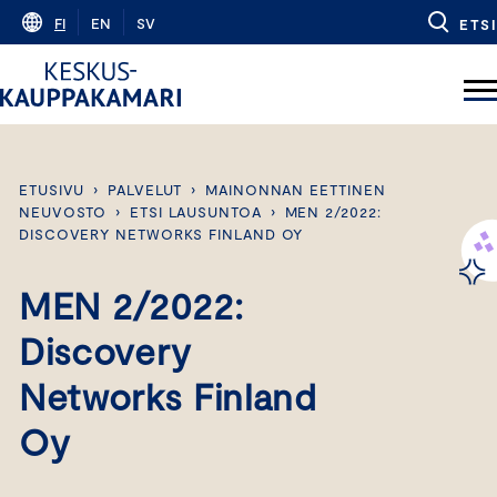
Skip
FI
EN
SV
ETSI
to
content
ETUSIVU
›
PALVELUT
›
MAINONNAN EETTINEN
NEUVOSTO
›
ETSI LAUSUNTOA
›
MEN 2/2022:
DISCOVERY NETWORKS FINLAND OY
MEN 2/2022:
Discovery
Networks Finland
Oy