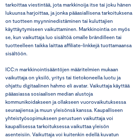
tarkoittaa viestintää, jota markkinoija itse tai joku hänen
lukuunsa harjoittaa, ja jonka pääasiallisena tarkoituksena
on tuotteen myynninedistäminen tai kuluttajien
käyttäytymiseen vaikuttaminen. Markkinointia on myös
se, kun vaikuttaja luo sisältöä omalle brändilleen tai
tuotteelleen taikka laittaa affiliate-linkkejä tuottamaansa
sisältöön.
ICC:n markkinointisääntöjen määritelmien mukaan
vaikuttaja on yksilö, yritys tai tietokoneella luotu ja
ohjattu digitaalinen hahmo eli avatar. Vaikuttaja käyttää
pääasiassa sosiaalisen median alustoja
kommunikoidakseen ja ollakseen vuorovaikutuksessa
seuraajiensa ja muun yleisönsä kanssa. Kaupalliseen
yhteistyösopimukseen perustuen vaikuttaja voi
kaupallisessa tarkoituksessa vaikuttaa yleisön
asenteisiin. Vaikuttaja voi kuitenkin edellä kuvatun