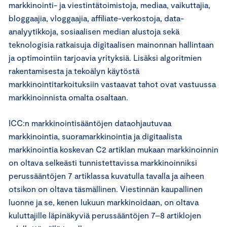
markkinointi- ja viestintätoimistoja, mediaa, vaikuttajia,
bloggaajia, vloggaajia, affiliate-verkostoja, data-
analyytikkoja, sosiaalisen median alustoja sekä
teknologisia ratkaisuja digitaalisen mainonnan hallintaan
ja optimointiin tarjoavia yrityksiä. Lisäksi algoritmien
rakentamisesta ja tekoälyn käytöstä
markkinointitarkoituksiin vastaavat tahot ovat vastuussa
markkinoinnista omalta osaltaan.
ICC:n markkinointisääntöjen dataohjautuvaa
markkinointia, suoramarkkinointia ja digitaalista
markkinointia koskevan C2 artiklan mukaan markkinoinnin
on oltava selkeästi tunnistettavissa markkinoinniksi
perussääntöjen 7 artiklassa kuvatulla tavalla ja aiheen
otsikon on oltava täsmällinen. Viestinnän kaupallinen
luonne ja se, kenen lukuun markkinoidaan, on oltava
kuluttajille läpinäkyviä perussääntöjen 7–8 artiklojen