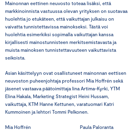
Mainonnan eettinen neuvosto toteaa lisäksi, että
markkinoinnista vastuussa olevan yrityksen on suotavaa
huolehtia jo etukäteen, että vaikuttajan julkaisu on
vaivatta tunnistettavissa mainokseksi. Tästä voi
huolehtia esimerkiksi sopimalla vaikuttajan kanssa
kirjallisesti mainostunnisteen merkitsemistavasta ja
muista mainoksen tunnistettavuuteen vaikuttavista
seikoista.
Asian käsittelyyn ovat osallistuneet mainonnan eettisen
neuvoston puheenjohtaja professori Mia Hoffrén sekä
jäsenet vastaava päätoimittaja Iina Artima-Kyrki, YTM
Elina Hakala, Marketing Strategist Heini Hussam,
vaikuttaja, KTM Hanne Kettunen, varatuomari Katri
Kummoinen ja lehtori Tommi Pelkonen.
Mia Hoffrén Paula Paloranta