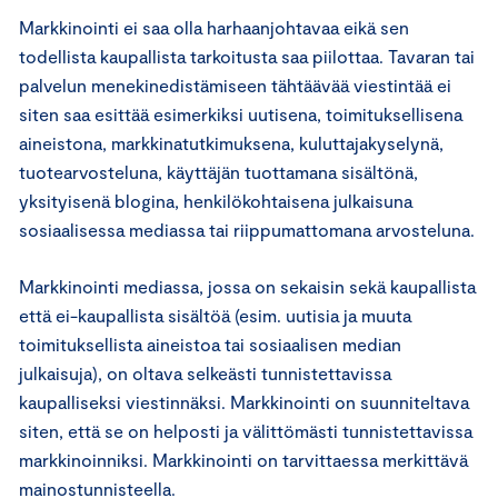
Markkinointi ei saa olla harhaanjohtavaa eikä sen
todellista kaupallista tarkoitusta saa piilottaa. Tavaran tai
palvelun menekinedistämiseen tähtäävää viestintää ei
siten saa esittää esimerkiksi uutisena, toimituksellisena
aineistona, markkinatutkimuksena, kuluttajakyselynä,
tuotearvosteluna, käyttäjän tuottamana sisältönä,
yksityisenä blogina, henkilökohtaisena julkaisuna
sosiaalisessa mediassa tai riippumattomana arvosteluna.
Markkinointi mediassa, jossa on sekaisin sekä kaupallista
että ei-kaupallista sisältöä (esim. uutisia ja muuta
toimituksellista aineistoa tai sosiaalisen median
julkaisuja), on oltava selkeästi tunnistettavissa
kaupalliseksi viestinnäksi. Markkinointi on suunniteltava
siten, että se on helposti ja välittömästi tunnistettavissa
markkinoinniksi. Markkinointi on tarvittaessa merkittävä
mainostunnisteella.