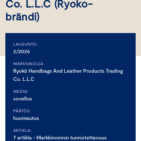
Co. L.L.C (Ryoko-
brändi)
LAUSUNTO:
2/2026
MARKKINOIJA:
Ryokō Handbags And Leather Products Trading
Co. L.L.C
MEDIA:
sovellus
PÄÄTÖS:
huomautus
ARTIKLA:
7 artikla - Markkinoinnin tunnistettavuus