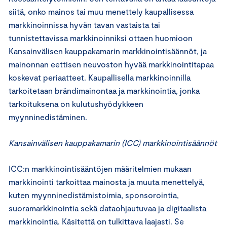
siitä, onko mainos tai muu menettely kaupallisessa
markkinoinnissa hyvän tavan vastaista tai
tunnistettavissa markkinoinniksi ottaen huomioon
Kansainvälisen kauppakamarin markkinointisäännöt, ja
mainonnan eettisen neuvoston hyvää markkinointitapaa
koskevat periaatteet. Kaupallisella markkinoinnilla
tarkoitetaan brändimainontaa ja markkinointia, jonka
tarkoituksena on kulutushyödykkeen
myynninedistäminen.
Kansainvälisen kauppakamarin (ICC) markkinointisäännöt
ICC:n markkinointisääntöjen määritelmien mukaan
markkinointi tarkoittaa mainosta ja muuta menettelyä,
kuten myynninedistämistoimia, sponsorointia,
suoramarkkinointia sekä dataohjautuvaa ja digitaalista
markkinointia. Käsitettä on tulkittava laajasti. Se