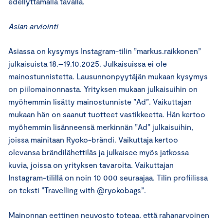
edellyttämällä tavalla.
Asian arviointi
Asiassa on kysymys Instagram-tilin ”markus.raikkonen”
julkaisuista 18.–19.10.2025. Julkaisuissa ei ole
mainostunnistetta. Lausunnonpyytäjän mukaan kysymys
on piilomainonnasta. Yrityksen mukaan julkaisuihin on
myöhemmin lisätty mainostunniste ”Ad”. Vaikuttajan
mukaan hän on saanut tuotteet vastikkeetta. Hän kertoo
myöhemmin lisänneensä merkinnän ”Ad” julkaisuihin,
joissa mainitaan Ryoko-brändi. Vaikuttaja kertoo
olevansa brändilähettiläs ja julkaisee myös jatkossa
kuvia, joissa on yrityksen tavaroita. Vaikuttajan
Instagram-tilillä on noin 10 000 seuraajaa. Tilin profiilissa
on teksti ”Travelling with @ryokobags”.
Mainonnan eettinen neuvosto toteaa, että rahanarvoinen