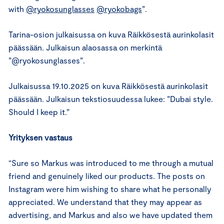
with
@ryokosunglasses
@ryokobags
”.
Tarina-osion julkaisussa on kuva Räikkösestä aurinkolasit
päässään. Julkaisun alaosassa on merkintä
”@ryokosunglasses”.
Julkaisussa 19.10.2025 on kuva Räikkösestä aurinkolasit
päässään. Julkaisun tekstiosuudessa lukee: ”Dubai style.
Should I keep it.”
Yrityksen vastaus
“Sure so Markus was introduced to me through a mutual
friend and genuinely liked our products. The posts on
Instagram were him wishing to share what he personally
appreciated. We understand that they may appear as
advertising, and Markus and also we have updated them