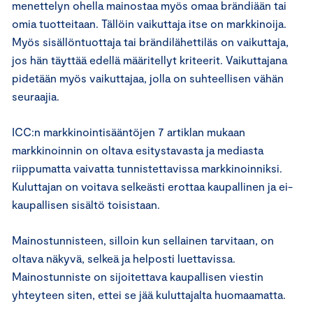
menettelyn ohella mainostaa myös omaa brändiään tai
omia tuotteitaan. Tällöin vaikuttaja itse on markkinoija.
Myös sisällöntuottaja tai brändilähettiläs on vaikuttaja,
jos hän täyttää edellä määritellyt kriteerit. Vaikuttajana
pidetään myös vaikuttajaa, jolla on suhteellisen vähän
seuraajia.
ICC:n markkinointisääntöjen 7 artiklan mukaan
markkinoinnin on oltava esitystavasta ja mediasta
riippumatta vaivatta tunnistettavissa markkinoinniksi.
Kuluttajan on voitava selkeästi erottaa kaupallinen ja ei-
kaupallisen sisältö toisistaan.
Mainostunnisteen, silloin kun sellainen tarvitaan, on
oltava näkyvä, selkeä ja helposti luettavissa.
Mainostunniste on sijoitettava kaupallisen viestin
yhteyteen siten, ettei se jää kuluttajalta huomaamatta.