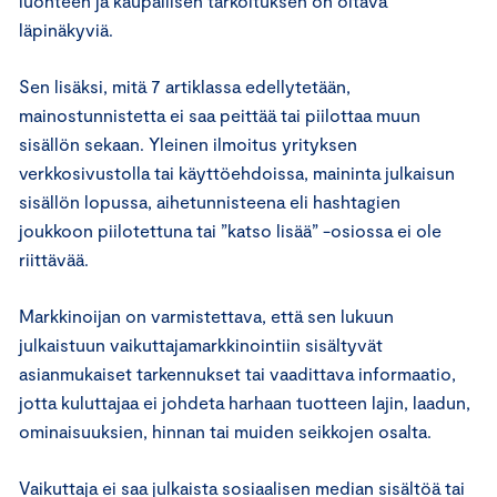
luonteen ja kaupallisen tarkoituksen on oltava
läpinäkyviä.
Sen lisäksi, mitä 7 artiklassa edellytetään,
mainostunnistetta ei saa peittää tai piilottaa muun
sisällön sekaan. Yleinen ilmoitus yrityksen
verkkosivustolla tai käyttöehdoissa, maininta julkaisun
sisällön lopussa, aihetunnisteena eli hashtagien
joukkoon piilotettuna tai ”katso lisää” -osiossa ei ole
riittävää.
Markkinoijan on varmistettava, että sen lukuun
julkaistuun vaikuttajamarkkinointiin sisältyvät
asianmukaiset tarkennukset tai vaadittava informaatio,
jotta kuluttajaa ei johdeta harhaan tuotteen lajin, laadun,
ominaisuuksien, hinnan tai muiden seikkojen osalta.
Vaikuttaja ei saa julkaista sosiaalisen median sisältöä tai