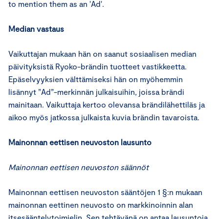
to mention them as an 'Ad'.
Median vastaus
Vaikuttajan mukaan hän on saanut sosiaalisen median
päivityksistä Ryoko-brändin tuotteet vastikkeetta.
Epäselvyyksien välttämiseksi hän on myöhemmin
lisännyt ”Ad”-merkinnän julkaisuihin, joissa brändi
mainitaan. Vaikuttaja kertoo olevansa brändilähettiläs ja
aikoo myös jatkossa julkaista kuvia brändin tavaroista.
Mainonnan eettisen neuvoston lausunto
Mainonnan eettisen neuvoston säännöt
Mainonnan eettisen neuvoston sääntöjen 1 §:n mukaan
mainonnan eettinen neuvosto on markkinoinnin alan
itsesääntelytoimielin. Sen tehtävänä on antaa lausuntoja