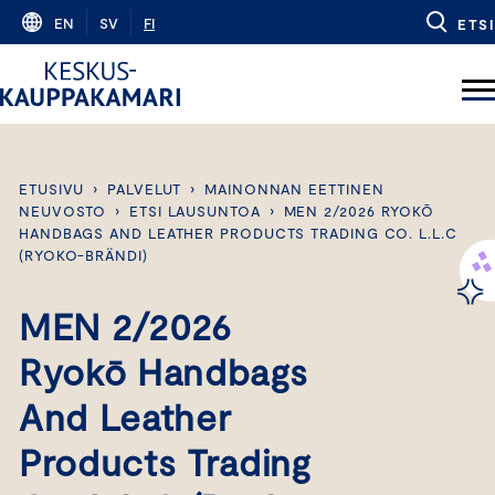
Skip
EN
SV
FI
ETSI
to
content
ETUSIVU
›
PALVELUT
›
MAINONNAN EETTINEN
NEUVOSTO
›
ETSI LAUSUNTOA
›
MEN 2/2026 RYOKŌ
HANDBAGS AND LEATHER PRODUCTS TRADING CO. L.L.C
(RYOKO-BRÄNDI)
MEN 2/2026
Ryokō Handbags
And Leather
Products Trading