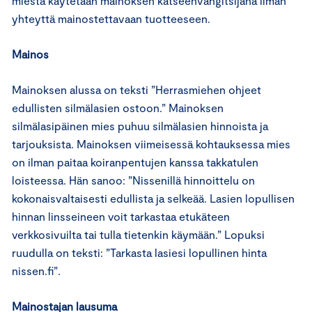
miestä käytetään mainoksen katseenvangitsijana ilman
yhteyttä mainostettavaan tuotteeseen.
Mainos
Mainoksen alussa on teksti ”Herrasmiehen ohjeet
edullisten silmälasien ostoon.” Mainoksen
silmälasipäinen mies puhuu silmälasien hinnoista ja
tarjouksista. Mainoksen viimeisessä kohtauksessa mies
on ilman paitaa koiranpentujen kanssa takkatulen
loisteessa. Hän sanoo: ”Nissenillä hinnoittelu on
kokonaisvaltaisesti edullista ja selkeää. Lasien lopullisen
hinnan linsseineen voit tarkastaa etukäteen
verkkosivuilta tai tulla tietenkin käymään.” Lopuksi
ruudulla on teksti: ”Tarkasta lasiesi lopullinen hinta
nissen.fi”.
Mainostajan lausuma