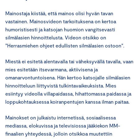
Mainostaja kiistää, että mainos olisi hyvän tavan
vastainen. Mainosvideon tarkoituksena on kertoa
humoristisesti ja katsojan huomion vangitsevasti
silmälasien hinnoittelusta. Videon otsikko on
”Herrasmiehen ohjeet edullisten silmälasien ostoon”.
Miestä ei esitetä alentavalla tai väheksyvällä tavalla, vaan
mies esitetään itsevarmana, aktiivisena ja
omanarvontuntoisena. Hän kertoo katsojalle silmälasien
hinnoitteluun liittyvistä tulkintavaikeuksista. Mies
esiintyy videolla villapaidassa, hihattomassa paidassa ja
loppukohtauksessa koiranpentujen kanssa ilman paitaa.
Mainokset on julkaistu internetissä, sosiaalisessa
mediassa, elokuvissa ja televisiossa jääkiekon MM-
finaalien yhteydessä, jolloin otsikkoa muutettiin