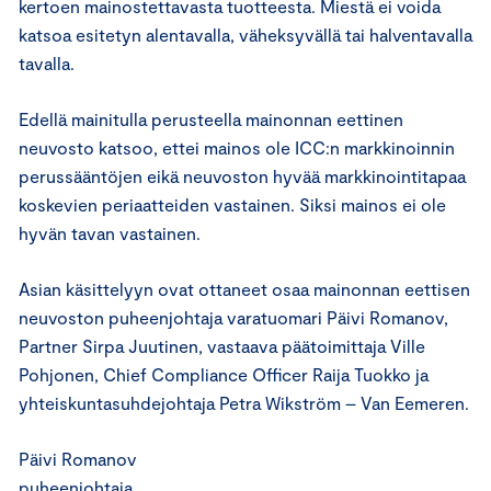
kertoen mainostettavasta tuotteesta. Miestä ei voida
katsoa esitetyn alentavalla, väheksyvällä tai halventavalla
tavalla.
Edellä mainitulla perusteella mainonnan eettinen
neuvosto katsoo, ettei mainos ole ICC:n markkinoinnin
perussääntöjen eikä neuvoston hyvää markkinointitapaa
koskevien periaatteiden vastainen. Siksi mainos ei ole
hyvän tavan vastainen.
Asian käsittelyyn ovat ottaneet osaa mainonnan eettisen
neuvoston puheenjohtaja varatuomari Päivi Romanov,
Partner Sirpa Juutinen, vastaava päätoimittaja Ville
Pohjonen, Chief Compliance Officer Raija Tuokko ja
yhteiskuntasuhdejohtaja Petra Wikström – Van Eemeren.
Päivi Romanov
puheenjohtaja