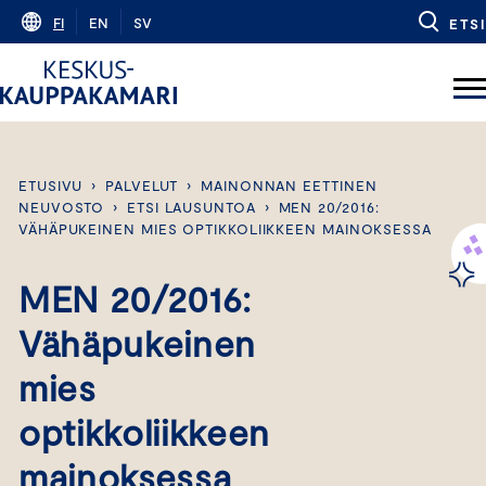
Skip
FI
EN
SV
ETSI
to
content
ETUSIVU
›
PALVELUT
›
MAINONNAN EETTINEN
NEUVOSTO
›
ETSI LAUSUNTOA
›
MEN 20/2016:
VÄHÄPUKEINEN MIES OPTIKKOLIIKKEEN MAINOKSESSA
MEN 20/2016:
Vähäpukeinen
mies
optikkoliikkeen
mainoksessa