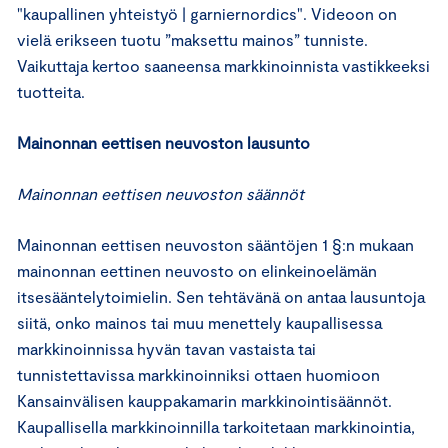
"kaupallinen yhteistyö | garniernordics". Videoon on
vielä erikseen tuotu ”maksettu mainos” tunniste.
Vaikuttaja kertoo saaneensa markkinoinnista vastikkeeksi
tuotteita.
Mainonnan eettisen neuvoston lausunto
Mainonnan eettisen neuvoston säännöt
Mainonnan eettisen neuvoston sääntöjen 1 §:n mukaan
mainonnan eettinen neuvosto on elinkeinoelämän
itsesääntelytoimielin. Sen tehtävänä on antaa lausuntoja
siitä, onko mainos tai muu menettely kaupallisessa
markkinoinnissa hyvän tavan vastaista tai
tunnistettavissa markkinoinniksi ottaen huomioon
Kansainvälisen kauppakamarin markkinointisäännöt.
Kaupallisella markkinoinnilla tarkoitetaan markkinointia,