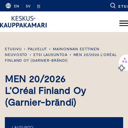
Skip
EN
SV
FI
ETSI
to
content
ETUSIVU
›
PALVELUT
›
MAINONNAN EETTINEN
NEUVOSTO
›
ETSI LAUSUNTOA
›
MEN 20/2026 L’ORÉAL
FINLAND OY (GARNIER-BRÄNDI)
MEN 20/2026
L’Oréal Finland Oy
(Garnier-brändi)
LAUSUNTO: