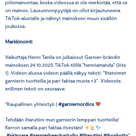
piilomainontaa, koska videossa ei ole merkintää, että se
on mainos. Lausunnonpyytäjä on ollut kirjautuneena
TikTok-alustalle ja nähnyt mainoksen muun sisällön
joukossa.
Markkinointi
Vaikuttaja Henni Tanila on julkaissut Garnier-brändin
mainoksen 24.10.2025 TikTok-tilillä ”henniamanda” (liite
1). Videon alussa videon päällä näkyy teksti: ”Iltatoimet
garnierin tuotteilla ja pari faktaa musta <3”. Videosta
erillinen teksti on seuraava:
”Kaupallinen yhteistyö |
#garniernordics
Tehdään iltarutiini mun garnierin lemppari tuotteilla!
Kerron samalla pari faktaa itsestäni!
#skincare
#garnierbeautystudio
#iltarutiini
#ihonhoito
”