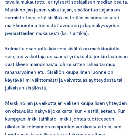
tavalla mukautettu, erityisesti sosiaalisen median osalta.
Markkinoijan ja sen vaikuttajan, sisällöntuottajana on
varmistettava, että sisältö esitetään asianmukaisesti
markkinointina tunnistettavuuden ja läpinäkyvyyden
periaatteiden mukaisesti (ks. 7 artikla).
Kolmatta osapuolta koskeva sisältö on markkinointia
vain, jos vaikuttaja on saanut yritykseltä jonkin laatuisen
vastikkeen mainonnasta, oli se sitten rahaa tai muu
rahanarvoinen etu. Sisällön kaupallinen luonne on
käytävä ilmi välittömästi ja vaivatta asiayhteydestä tai
julkaisun sisällöstä.
Markkinoijan ja vaikuttajan välisen kaupallisen yhteyden
on oltava läpinäkyvä joka kerta, kun viestiä jaetaan. Kun
kumppanilinkki (affiliate-linkki) johtaa tuotteeseen
ulkoisella kolmannen osapuolen verkkosivustolla, sen
luonteen ja kaupallisen tarkoituksen on oltava