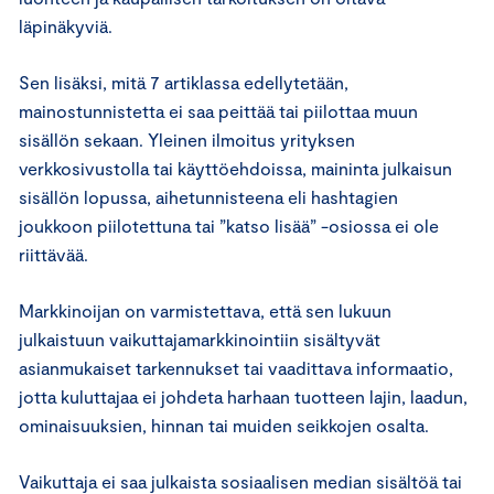
läpinäkyviä.
Sen lisäksi, mitä 7 artiklassa edellytetään,
mainostunnistetta ei saa peittää tai piilottaa muun
sisällön sekaan. Yleinen ilmoitus yrityksen
verkkosivustolla tai käyttöehdoissa, maininta julkaisun
sisällön lopussa, aihetunnisteena eli hashtagien
joukkoon piilotettuna tai ”katso lisää” -osiossa ei ole
riittävää.
Markkinoijan on varmistettava, että sen lukuun
julkaistuun vaikuttajamarkkinointiin sisältyvät
asianmukaiset tarkennukset tai vaadittava informaatio,
jotta kuluttajaa ei johdeta harhaan tuotteen lajin, laadun,
ominaisuuksien, hinnan tai muiden seikkojen osalta.
Vaikuttaja ei saa julkaista sosiaalisen median sisältöä tai