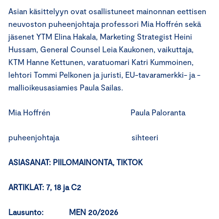
Asian käsittelyyn ovat osallistuneet mainonnan eettisen
neuvoston puheenjohtaja professori Mia Hoffrén sekä
jäsenet YTM Elina Hakala, Marketing Strategist Heini
Hussam, General Counsel Leia Kaukonen, vaikuttaja,
KTM Hanne Kettunen, varatuomari Katri Kummoinen,
lehtori Tommi Pelkonen ja juristi, EU-tavaramerkki- ja -
mallioikeusasiamies Paula Sailas.
Mia Hoffrén Paula Paloranta
puheenjohtaja sihteeri
ASIASANAT:
PIILOMAINONTA, TIKTOK
ARTIKLAT: 7, 18 ja C2
Lausunto: MEN 20/2026