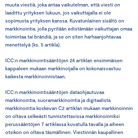
muuta viestiä, joka antaa vaikutelman, että viesti on
laadittu yrityksen lukuun, jos vaikuttajalla ei ole
sopimusta yrityksen kanssa. Kuvatunlainen sisältö on
markkinointia, jolla pyritään edistämään vaikuttajan omaa
toimintaa tai brändiä, ja se on siten harhaanjohtavaa
menettelyä (ks. 5 artikla).
ICC:n markkinointisääntöjen 24 artiklan ensimmäisen
kappaleen mukaan markkinoijalla on kokonaisvastuu
kaikesta markkinoinnistaan.
ICC:n markkinointisääntöjen dataohjautuvaa
markkinointia, suoramarkkinointia ja digitaalista
markkinointia koskevan C2 artiklan mukaan markkinoinnin
on oltava selkeästi tunnistettavissa markkinoinniksi
perussääntöjen 7 artiklassa kuvatulla tavalla ja aiheen
otsikon on oltava täsmällinen. Viestinnän kaupallinen