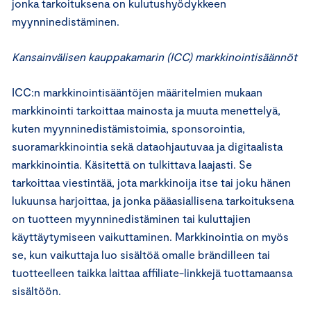
jonka tarkoituksena on kulutushyödykkeen
myynninedistäminen.
Kansainvälisen kauppakamarin (ICC) markkinointisäännöt
ICC:n markkinointisääntöjen määritelmien mukaan
markkinointi tarkoittaa mainosta ja muuta menettelyä,
kuten myynninedistämistoimia, sponsorointia,
suoramarkkinointia sekä dataohjautuvaa ja digitaalista
markkinointia. Käsitettä on tulkittava laajasti. Se
tarkoittaa viestintää, jota markkinoija itse tai joku hänen
lukuunsa harjoittaa, ja jonka pääasiallisena tarkoituksena
on tuotteen myynninedistäminen tai kuluttajien
käyttäytymiseen vaikuttaminen. Markkinointia on myös
se, kun vaikuttaja luo sisältöä omalle brändilleen tai
tuotteelleen taikka laittaa affiliate-linkkejä tuottamaansa
sisältöön.