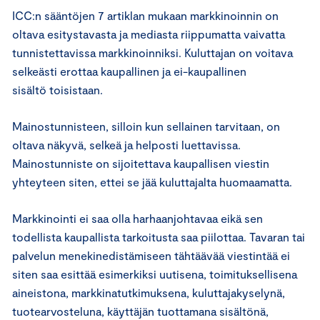
ICC:n sääntöjen 7 artiklan mukaan markkinoinnin on
oltava esitystavasta ja mediasta riippumatta vaivatta
tunnistettavissa markkinoinniksi. Kuluttajan on voitava
selkeästi erottaa kaupallinen ja ei-kaupallinen
sisältö toisistaan.
Mainostunnisteen, silloin kun sellainen tarvitaan, on
oltava näkyvä, selkeä ja helposti luettavissa.
Mainostunniste on sijoitettava kaupallisen viestin
yhteyteen siten, ettei se jää kuluttajalta huomaamatta.
Markkinointi ei saa olla harhaanjohtavaa eikä sen
todellista kaupallista tarkoitusta saa piilottaa. Tavaran tai
palvelun menekinedistämiseen tähtäävää viestintää ei
siten saa esittää esimerkiksi uutisena, toimituksellisena
aineistona, markkinatutkimuksena, kuluttajakyselynä,
tuotearvosteluna, käyttäjän tuottamana sisältönä,