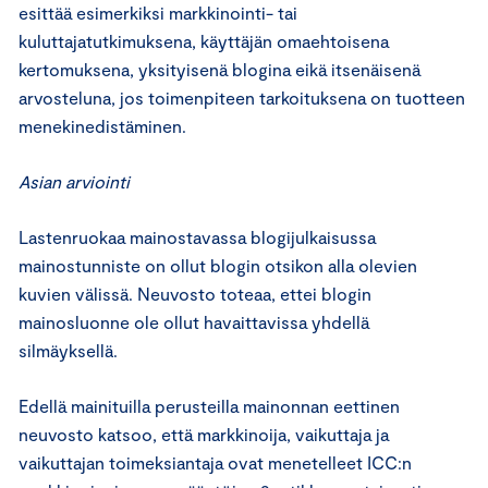
esittää esimerkiksi markkinointi- tai
kuluttajatutkimuksena, käyttäjän omaehtoisena
kertomuksena, yksityisenä blogina eikä itsenäisenä
arvosteluna, jos toimenpiteen tarkoituksena on tuotteen
menekinedistäminen.
Asian arviointi
Lastenruokaa mainostavassa blogijulkaisussa
mainostunniste on ollut blogin otsikon alla olevien
kuvien välissä. Neuvosto toteaa, ettei blogin
mainosluonne ole ollut havaittavissa yhdellä
silmäyksellä.
Edellä mainituilla perusteilla mainonnan eettinen
neuvosto katsoo, että markkinoija, vaikuttaja ja
vaikuttajan toimeksiantaja ovat menetelleet ICC:n