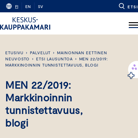
Skip
FI
EN
SV
ETSI
to
content
ETUSIVU
›
PALVELUT
›
MAINONNAN EETTINEN
NEUVOSTO
›
ETSI LAUSUNTOA
›
MEN 22/2019:
MARKKINOINNIN TUNNISTETTAVUUS, BLOGI
MEN 22/2019:
Markkinoinnin
tunnistettavuus,
blogi