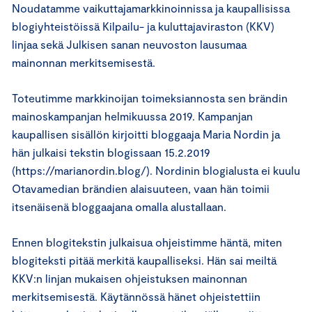
Noudatamme vaikuttajamarkkinoinnissa ja kaupallisissa
blogiyhteistöissä Kilpailu- ja kuluttajaviraston (KKV)
linjaa sekä Julkisen sanan neuvoston lausumaa
mainonnan merkitsemisestä.
Toteutimme markkinoijan toimeksiannosta sen brändin
mainoskampanjan helmikuussa 2019. Kampanjan
kaupallisen sisällön kirjoitti bloggaaja Maria Nordin ja
hän julkaisi tekstin blogissaan 15.2.2019
(https://marianordin.blog/). Nordinin blogialusta ei kuulu
Otavamedian brändien alaisuuteen, vaan hän toimii
itsenäisenä bloggaajana omalla alustallaan.
Ennen blogitekstin julkaisua ohjeistimme häntä, miten
blogiteksti pitää merkitä kaupalliseksi. Hän sai meiltä
KKV:n linjan mukaisen ohjeistuksen mainonnan
merkitsemisestä. Käytännössä hänet ohjeistettiin