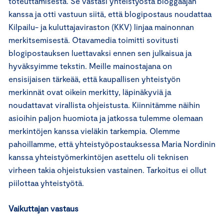
toteuttamisesta. Se vastasi yhteistyöstä bloggaajan
kanssa ja otti vastuun siitä, että blogipostaus noudattaa
Kilpailu- ja kuluttajaviraston (KKV) linjaa mainonnan
merkitsemisestä. Otavamedia toimitti sovitusti
blogipostauksen luettavaksi ennen sen julkaisua ja
hyväksyimme tekstin. Meille mainostajana on
ensisijaisen tärkeää, että kaupallisen yhteistyön
merkinnät ovat oikein merkitty, läpinäkyviä ja
noudattavat virallista ohjeistusta. Kiinnitämme näihin
asioihin paljon huomiota ja jatkossa tulemme olemaan
merkintöjen kanssa vieläkin tarkempia. Olemme
pahoillamme, että yhteistyöpostauksessa Maria Nordinin
kanssa yhteistyömerkintöjen asettelu oli teknisen
virheen takia ohjeistuksien vastainen. Tarkoitus ei ollut
piilottaa yhteistyötä.
Vaikuttajan vastaus