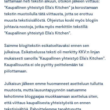
laittamaan heti tekstin alkuun, otsikon jälkeen viittaus:
”Kaupallinen yhteistyö Ella's Kitchen” ja korostamaan
tekstin muotoilulla tätä viittausta, jotta se erottuu
muusta tekstisisällöstä. Ohjeistus koski myös blogiin
johtavia nostoja, jotka myös merkittiin tekstillä:
”Kaupallinen yhteistyö Ella's Kitchen”.
Saimme blogitekstin esikatseltavaksi ennen sen
julkaisua. Esikatselussa teksti oli merkitty KKV:n linjan
mukaisesti sanoilla ”Kaupallinen yhteistyö Ella's Kitchen”.
Kaupallisuutta ei ole pyritty peittelemään tai
piilottamaan.
Julkaisun jälkeen emme huomanneet asetteluun tullutta
muutosta, mutta lausuntapyynnön saatuamme
kehotimme bloggaajaa muokkaamaan asettelua siten,
että viittaus kaupallisesta yhteistyöstä on ennen
tekstisisältöä. Pahoittelemme tapahtunutta.