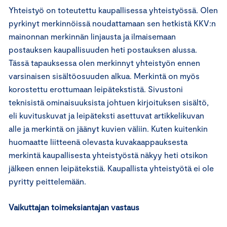
Yhteistyö on toteutettu kaupallisessa yhteistyössä. Olen
pyrkinyt merkinnöissä noudattamaan sen hetkistä KKV:n
mainonnan merkinnän linjausta ja ilmaisemaan
postauksen kaupallisuuden heti postauksen alussa.
Tässä tapauksessa olen merkinnyt yhteistyön ennen
varsinaisen sisältöosuuden alkua. Merkintä on myös
korostettu erottumaan leipätekstistä. Sivustoni
teknisistä ominaisuuksista johtuen kirjoituksen sisältö,
eli kuvituskuvat ja leipäteksti asettuvat artikkelikuvan
alle ja merkintä on jäänyt kuvien väliin. Kuten kuitenkin
huomaatte liitteenä olevasta kuvakaappauksesta
merkintä kaupallisesta yhteistyöstä näkyy heti otsikon
jälkeen ennen leipätekstiä. Kaupallista yhteistyötä ei ole
pyritty peittelemään.
Vaikuttajan toimeksiantajan vastaus