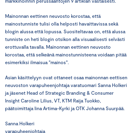
markkinoinnin perussääntöjen 9 artiklan vastaisesti.
Mainonnan eettinen neuvosto korostaa, että
mainostunniste tulisi olla helposti havaittavissa sekä
blogin alussa että lopussa. Suositeltavaa on, että alussa
tunniste on heti blogin otsikon alla visuaalisesti selvästi
erottuvalla tavalla. Mainonnan eettinen neuvosto
korostaa, että selkeänä mainostunnisteena voidaan pitää
esimerkiksi ilmaisua ”mainos”.
Asian käsittelyyn ovat ottaneet osaa mainonnan eettisen
neuvoston varapuheenjohtaja varatuomari Sanna Holkeri
ja jäsenet Head of Strategic Branding & Consumer
Insight Caroline Lilius, VT, KTM Raija Tuokko,
päätoimittaja Iina Artima-Kyrki ja OTK Johanna Suurpää.
Sanna Holkeri
varapuheenjohtaja