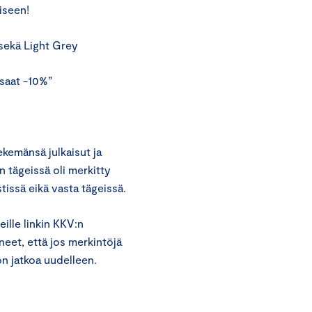
iseen!
 sekä Light Grey
saat -10%”
ekemänsä julkaisut ja
 tägeissä oli merkitty
tissä eikä vasta tägeissä.
ille linkin KKV:n
eet, että jos merkintöjä
n jatkoa uudelleen.