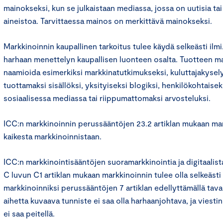
mainokseksi, kun se julkaistaan mediassa, jossa on uutisia tai
aineistoa. Tarvittaessa mainos on merkittävä mainokseksi.
Markkinoinnin kaupallinen tarkoitus tulee käydä selkeästi ilmi.
harhaan menettelyn kaupallisen luonteen osalta. Tuotteen mar
naamioida esimerkiksi markkinatutkimukseksi, kuluttajakysely
tuottamaksi sisällöksi, yksityiseksi blogiksi, henkilökohtaiseks
sosiaalisessa mediassa tai riippumattomaksi arvosteluksi.
ICC:n markkinoinnin perussääntöjen 23.2 artiklan mukaan ma
kaikesta markkinoinnistaan.
ICC:n markkinointisääntöjen suoramarkkinointia ja digitaalis
C luvun C1 artiklan mukaan markkinoinnin tulee olla selkeästi
markkinoinniksi perussääntöjen 7 artiklan edellyttämällä tava
aihetta kuvaava tunniste ei saa olla harhaanjohtava, ja viesti
ei saa peitellä.