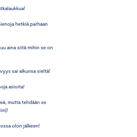
tkalaukkua!
hienoja hetkiä parhaan
uu aina siitä mihin se on
vyys sai alkunsa sieltä!
oja asioita!
veä, mutta tehdään se
in)!
rossa olon jälkeen!