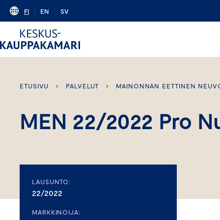
Skip
FI
EN
SV
to
content
ETUSIVU
›
PALVELUT
›
MAINONNAN EETTINEN NEUV
MEN 22/2022 Pro Nut
LAUSUNTO:
22/2022
MARKKINOIJA: