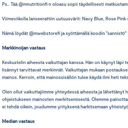
Ps.. Tää @mnutritionfi n oloasu sopii täydellisesti matkustam
Viimeviikolla lanseerattiin uutuusvärit: Navy Blue, Rose Pink
Nämä löydät @mwebstorefi ja syöttämällä koodin ”sannis10” 
Markkinoijan vastaus
Keskustelin aiheesta vaikuttajan kanssa. Hän on käynyt läpi t
lisännyt tarvittavat merkinnät. Vaikuttajan mukaan postauksen
mainos. Kerroin, että mainossisällön tulee käydä ilmi heti teks
Olen ollut vaikuttajiimme yhteydessä aiheesta ja lähettänyt he
ohjeistukseen mainosten merkitsemisestä. Olemme painottan
ei tehdä oikein, joudumme yrityksenä harkitsemaan yhteistyö
Median vastaus