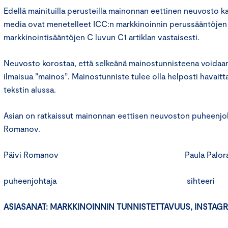
Edellä mainituilla perusteilla mainonnan eettinen neuvosto ka
media ovat menetelleet ICC:n markkinoinnin perussääntöjen 7
markkinointisääntöjen C luvun C1 artiklan vastaisesti.
Neuvosto korostaa, että selkeänä mainostunnisteena voidaan
ilmaisua ”mainos”. Mainostunniste tulee olla helposti havaitt
tekstin alussa.
Asian on ratkaissut mainonnan eettisen neuvoston puheenjoh
Romanov.
Päivi Romanov Paula Paloran
puheenjohtaja sihteeri
ASIASANAT: MARKKINOINNIN TUNNISTETTAVUUS, INSTAG