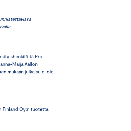
unnistettavissa
valla.
ityishenkilöltä Pro
Sanna-Maija Aallon
sen mukaan julkaisu ei ole
n Finland Oy:n tuotetta.