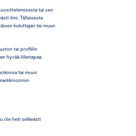
suosittelemisesta tai sen
sti ilmi. Tällaisesta
ttäisen kuluttajan tai muun
ston tai profiilin
an hyvää liiketapaa.
a kokonsa tai muun
markkinoinnin
 ole heti selkeästi