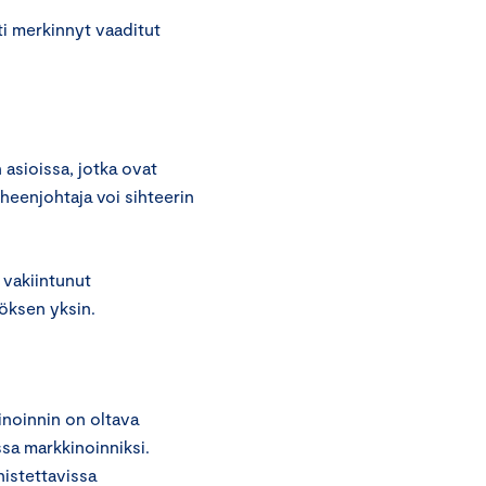
ti merkinnyt vaaditut
asioissa, jotka ovat
uheenjohtaja voi sihteerin
 vakiintunut
öksen yksin.
inoinnin on oltava
ssa markkinoinniksi.
nistettavissa