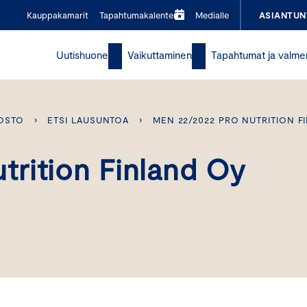
Kauppakamarit
Tapahtumakalenteri
Medialle
ASIANTUN
Uutishuone
Vaikuttaminen
Tapahtumat ja valme
OSTO
›
ETSI LAUSUNTOA
›
MEN 22/2022 PRO NUTRITION F
rition Finland Oy