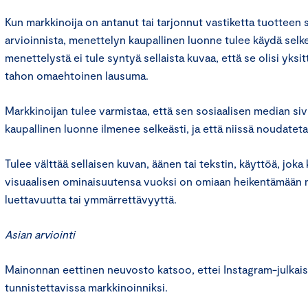
Kun markkinoija on antanut tai tarjonnut vastiketta tuotteen 
arvioinnista, menettelyn kaupallinen luonne tulee käydä selkeä
menettelystä ei tule syntyä sellaista kuvaa, että se olisi yksi
tahon omaehtoinen lausuma.
Markkinoijan tulee varmistaa, että sen sosiaalisen median sivu
kaupallinen luonne ilmenee selkeästi, ja että niissä noudateta
Tulee välttää sellaisen kuvan, äänen tai tekstin, käyttöä, jok
visuaalisen ominaisuutensa vuoksi on omiaan heikentämään 
luettavuutta tai ymmärrettävyyttä.
Asian arviointi
Mainonnan eettinen neuvosto katsoo, ettei Instagram-julkaisu
tunnistettavissa markkinoinniksi.