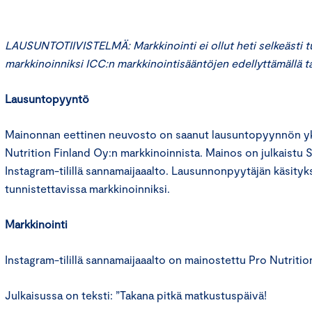
LAUSUNTOTIIVISTELMÄ: Markkinointi ei ollut heti selkeästi t
markkinoinniksi ICC:n markkinointisääntöjen edellyttämällä ta
Lausuntopyyntö
Mainonnan eettinen neuvosto on saanut lausuntopyynnön yks
Nutrition Finland Oy:n markkinoinnista. Mainos on julkaistu 
Instagram-tilillä sannamaijaaalto. Lausunnonpyytäjän käsityk
tunnistettavissa markkinoinniksi.
Markkinointi
Instagram-tilillä sannamaijaaalto on mainostettu Pro Nutritio
Julkaisussa on teksti: ”Takana pitkä matkustuspäivä!