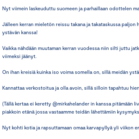
Nyt viimein laskeuduttu suomeen ja parhaillaan odottelen ma
Jälleen kerran mieletön reissu takana ja takataskussa paljon 
ystävän kanssa!
Vaikka nähdään muutaman kerran vuodessa niin silti juttu jatk
viimeksi jäänyt.
On ihan kreisiä kuinka iso voima somella on, sillä meidän ystä
Kannattaa verkostoitua ja olla avoin, sillä silloin tapahtuu hien
(Tällä kertaa ei keretty @mirkahelander in kanssa pitämään li
piakkoin etänä jossa vastaamme teidän lähettämiin kysymyksi
Nyt kohti kotia ja rapsuttamaan omaa karvapyllyä yli viikon e