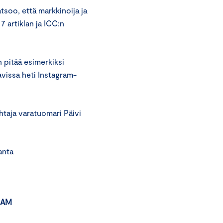
tsoo, että markkinoija ja
 artiklan ja ICC:n
 pitää esimerkiksi
avissa heti Instagram-
taja varatuomari Päivi
ta
RAM