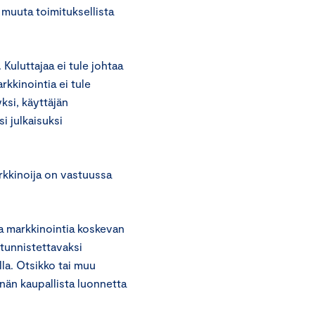
 muuta toimituksellista
 Kuluttajaa ei tule johtaa
kkinointia ei tule
ksi, käyttäjän
i julkaisuksi
rkkinoija on vastuussa
ta markkinointia koskevan
 tunnistettavaksi
lla. Otsikko tai muu
nnän kaupallista luonnetta