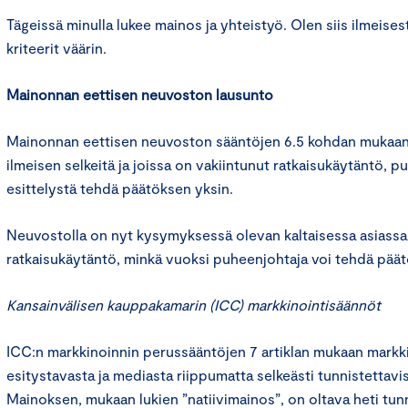
Tägeissä minulla lukee mainos ja yhteistyö. Olen siis ilmeises
kriteerit väärin.
Mainonnan eettisen neuvoston lausunto
Mainonnan eettisen neuvoston sääntöjen 6.5 kohdan mukaan 
ilmeisen selkeitä ja joissa on vakiintunut ratkaisukäytäntö, p
esittelystä tehdä päätöksen yksin.
Neuvostolla on nyt kysymyksessä olevan kaltaisessa asiassa
ratkaisukäytäntö, minkä vuoksi puheenjohtaja voi tehdä päät
Kansainvälisen kauppakamarin (ICC) markkinointisäännöt
ICC:n markkinoinnin perussääntöjen 7 artiklan mukaan markk
esitystavasta ja mediasta riippumatta selkeästi tunnistettavi
Mainoksen, mukaan lukien ”natiivimainos”, on oltava heti tun