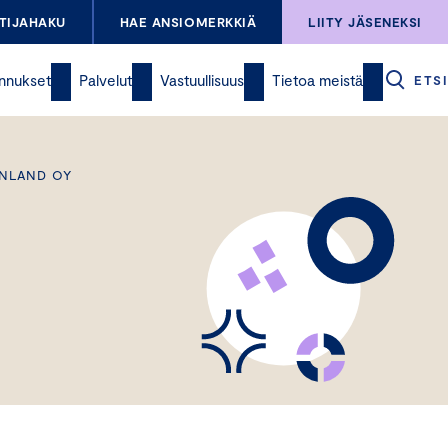
TIJAHAKU
HAE ANSIOMERKKIÄ
LIITY JÄSENEKSI
nnukset
Palvelut
Vastuullisuus
Tietoa meistä
ETSI
INLAND OY