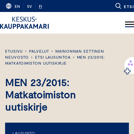
Skip
EN
SV
FI
ETSI
to
content
ETUSIVU
›
PALVELUT
›
MAINONNAN EETTINEN
NEUVOSTO
›
ETSI LAUSUNTOA
›
MEN 23/2015:
MATKATOIMISTON UUTISKIRJE
MEN 23/2015:
Matkatoimiston
uutiskirje
LAUSUNTO: