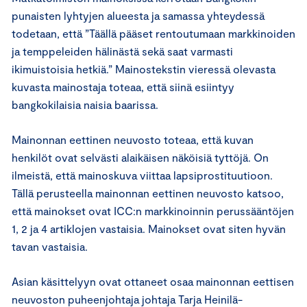
punaisten lyhtyjen alueesta ja samassa yhteydessä
todetaan, että ”Täällä pääset rentoutumaan markkinoiden
ja temppeleiden hälinästä sekä saat varmasti
ikimuistoisia hetkiä.” Mainostekstin vieressä olevasta
kuvasta mainostaja toteaa, että siinä esiintyy
bangkokilaisia naisia baarissa.
Mainonnan eettinen neuvosto toteaa, että kuvan
henkilöt ovat selvästi alaikäisen näköisiä tyttöjä. On
ilmeistä, että mainoskuva viittaa lapsiprostituutioon.
Tällä perusteella mainonnan eettinen neuvosto katsoo,
että mainokset ovat ICC:n markkinoinnin perussääntöjen
1, 2 ja 4 artiklojen vastaisia. Mainokset ovat siten hyvän
tavan vastaisia.
Asian käsittelyyn ovat ottaneet osaa mainonnan eettisen
neuvoston puheenjohtaja johtaja Tarja Heinilä-