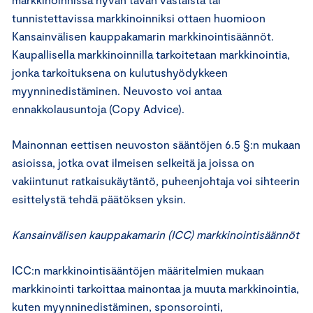
tunnistettavissa markkinoinniksi ottaen huomioon
Kansainvälisen kauppakamarin markkinointisäännöt.
Kaupallisella markkinoinnilla tarkoitetaan markkinointia,
jonka tarkoituksena on kulutushyödykkeen
myynninedistäminen. Neuvosto voi antaa
ennakkolausuntoja (Copy Advice).
Mainonnan eettisen neuvoston sääntöjen 6.5 §:n mukaan
asioissa, jotka ovat ilmeisen selkeitä ja joissa on
vakiintunut ratkaisukäytäntö, puheenjohtaja voi sihteerin
esittelystä tehdä päätöksen yksin.
Kansainvälisen kauppakamarin (ICC) markkinointisäännöt
ICC:n markkinointisääntöjen määritelmien mukaan
markkinointi tarkoittaa mainontaa ja muuta markkinointia,
kuten myynninedistäminen, sponsorointi,