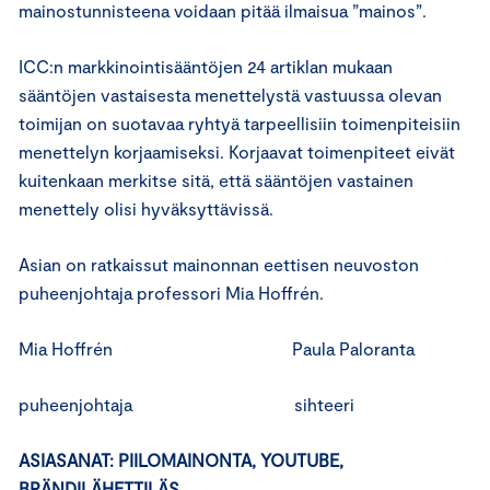
mainostunnisteena voidaan pitää ilmaisua ”mainos”.
ICC:n markkinointisääntöjen 24 artiklan mukaan
sääntöjen vastaisesta menettelystä vastuussa olevan
toimijan on suotavaa ryhtyä tarpeellisiin toimenpiteisiin
menettelyn korjaamiseksi. Korjaavat toimenpiteet eivät
kuitenkaan merkitse sitä, että sääntöjen vastainen
menettely olisi hyväksyttävissä.
Asian on ratkaissut mainonnan eettisen neuvoston
puheenjohtaja professori Mia Hoffrén.
Mia Hoffrén Paula Paloranta
puheenjohtaja sihteeri
ASIASANAT: PIILOMAINONTA, YOUTUBE,
BRÄNDILÄHETTILÄS