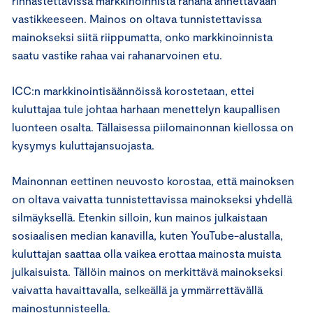
rinnastettavissa markkinoinnista rahana annettavaan
vastikkeeseen. Mainos on oltava tunnistettavissa
mainokseksi siitä riippumatta, onko markkinoinnista
saatu vastike rahaa vai rahanarvoinen etu.
ICC:n markkinointisäännöissä korostetaan, ettei
kuluttajaa tule johtaa harhaan menettelyn kaupallisen
luonteen osalta. Tällaisessa piilomainonnan kiellossa on
kysymys kuluttajansuojasta.
Mainonnan eettinen neuvosto korostaa, että mainoksen
on oltava vaivatta tunnistettavissa mainokseksi yhdellä
silmäyksellä. Etenkin silloin, kun mainos julkaistaan
sosiaalisen median kanavilla, kuten YouTube-alustalla,
kuluttajan saattaa olla vaikea erottaa mainosta muista
julkaisuista. Tällöin mainos on merkittävä mainokseksi
vaivatta havaittavalla, selkeällä ja ymmärrettävällä
mainostunnisteella.