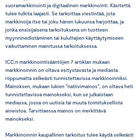
suoramarkkinointi ja digitaalinen markkinointi. Käsitettä
tulee tulkita laajasti. Se tarkoittaa viestintää, jota
markkinoija itse tai joku hänen lukuunsa harjoittaa, ja
jonka ensisijaisena tarkoituksena on tuotteen
myynninedistäminen tai kuluttajien käyttäytymiseen
vaikuttaminen mainitussa tarkoituksessa.
ICC:n markkinointisääntöjen 7 artiklan mukaan
markkinoinnin on oltava esitystavasta ja mediasta
riippumatta selkeästi tunnistettavissa markkinoinniksi.
Mainoksen, mukaan lukien ”natiivimainos”, on oltava heti
tunnistettavissa mainokseksi, kun se julkaistaan
mediassa, jossa on uutisia tai muuta toimituksellista
aineistoa. Tarvittaessa mainos on merkittävä
mainokseksi.
Markkinoinnin kaupallinen tarkoitus tulee käydä selkeästi