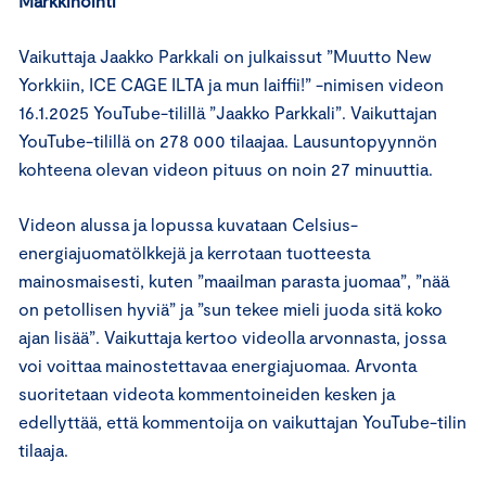
Markkinointi
Vaikuttaja Jaakko Parkkali on julkaissut ”Muutto New
Yorkkiin, ICE CAGE ILTA ja mun laiffii!” -nimisen videon
16.1.2025 YouTube-tilillä ”Jaakko Parkkali”. Vaikuttajan
YouTube-tilillä on 278 000 tilaajaa. Lausuntopyynnön
kohteena olevan videon pituus on noin 27 minuuttia.
Videon alussa ja lopussa kuvataan Celsius-
energiajuomatölkkejä ja kerrotaan tuotteesta
mainosmaisesti, kuten ”maailman parasta juomaa”, ”nää
on petollisen hyviä” ja ”sun tekee mieli juoda sitä koko
ajan lisää”. Vaikuttaja kertoo videolla arvonnasta, jossa
voi voittaa mainostettavaa energiajuomaa. Arvonta
suoritetaan videota kommentoineiden kesken ja
edellyttää, että kommentoija on vaikuttajan YouTube-tilin
tilaaja.