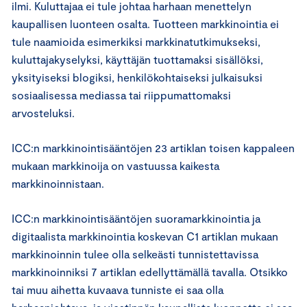
ilmi. Kuluttajaa ei tule johtaa harhaan menettelyn
kaupallisen luonteen osalta. Tuotteen markkinointia ei
tule naamioida esimerkiksi markkinatutkimukseksi,
kuluttajakyselyksi, käyttäjän tuottamaksi sisällöksi,
yksityiseksi blogiksi, henkilökohtaiseksi julkaisuksi
sosiaalisessa mediassa tai riippumattomaksi
arvosteluksi.
ICC:n markkinointisääntöjen 23 artiklan toisen kappaleen
mukaan markkinoija on vastuussa kaikesta
markkinoinnistaan.
ICC:n markkinointisääntöjen suoramarkkinointia ja
digitaalista markkinointia koskevan C1 artiklan mukaan
markkinoinnin tulee olla selkeästi tunnistettavissa
markkinoinniksi 7 artiklan edellyttämällä tavalla. Otsikko
tai muu aihetta kuvaava tunniste ei saa olla