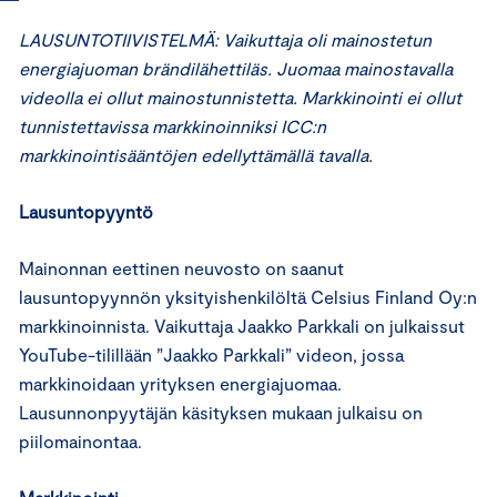
LAUSUNTOTIIVISTELMÄ: Vaikuttaja oli mainostetun
energiajuoman brändilähettiläs. Juomaa mainostavalla
videolla ei ollut mainostunnistetta. Markkinointi ei ollut
tunnistettavissa markkinoinniksi ICC:n
markkinointisääntöjen edellyttämällä tavalla.
Lausuntopyyntö
Mainonnan eettinen neuvosto on saanut
lausuntopyynnön yksityishenkilöltä Celsius Finland Oy:n
markkinoinnista. Vaikuttaja Jaakko Parkkali on julkaissut
YouTube-tilillään ”Jaakko Parkkali” videon, jossa
markkinoidaan yrityksen energiajuomaa.
Lausunnonpyytäjän käsityksen mukaan julkaisu on
piilomainontaa.