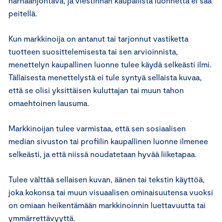
harhaanjohtava, ja viestinnän kaupallista luonnetta ei saa
peitellä.
Kun markkinoija on antanut tai tarjonnut vastiketta
tuotteen suosittelemisesta tai sen arvioinnista,
menettelyn kaupallinen luonne tulee käydä selkeästi ilmi.
Tällaisesta menettelystä ei tule syntyä sellaista kuvaa,
että se olisi yksittäisen kuluttajan tai muun tahon
omaehtoinen lausuma.
Markkinoijan tulee varmistaa, että sen sosiaalisen
median sivuston tai profiilin kaupallinen luonne ilmenee
selkeästi, ja että niissä noudatetaan hyvää liiketapaa.
Tulee välttää sellaisen kuvan, äänen tai tekstin käyttöä,
joka kokonsa tai muun visuaalisen ominaisuutensa vuoksi
on omiaan heikentämään markkinoinnin luettavuutta tai
ymmärrettävyyttä.