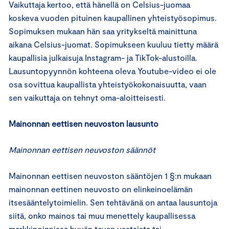
Vaikuttaja kertoo, että hänellä on Celsius-juomaa
koskeva vuoden pituinen kaupallinen yhteistyösopimus.
Sopimuksen mukaan hän saa yritykseltä mainittuna
aikana Celsius-juomat. Sopimukseen kuuluu tietty määrä
kaupallisia julkaisuja Instagram- ja TikTok-alustoilla.
Lausuntopyynnön kohteena oleva Youtube-video ei ole
osa sovittua kaupallista yhteistyökokonaisuutta, vaan
sen vaikuttaja on tehnyt oma-aloitteisesti.
Mainonnan eettisen neuvoston lausunto
Mainonnan eettisen neuvoston säännöt
Mainonnan eettisen neuvoston sääntöjen 1 §:n mukaan
mainonnan eettinen neuvosto on elinkeinoelämän
itsesääntelytoimielin. Sen tehtävänä on antaa lausuntoja
siitä, onko mainos tai muu menettely kaupallisessa
markkinoinnissa hyvän tavan vastaista tai