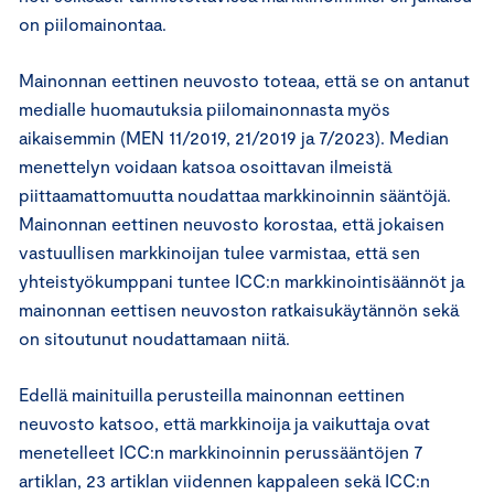
on piilomainontaa.
Mainonnan eettinen neuvosto toteaa, että se on antanut
medialle huomautuksia piilomainonnasta myös
aikaisemmin (MEN 11/2019, 21/2019 ja 7/2023). Median
menettelyn voidaan katsoa osoittavan ilmeistä
piittaamattomuutta noudattaa markkinoinnin sääntöjä.
Mainonnan eettinen neuvosto korostaa, että jokaisen
vastuullisen markkinoijan tulee varmistaa, että sen
yhteistyökumppani tuntee ICC:n markkinointisäännöt ja
mainonnan eettisen neuvoston ratkaisukäytännön sekä
on sitoutunut noudattamaan niitä.
Edellä mainituilla perusteilla mainonnan eettinen
neuvosto katsoo, että markkinoija ja vaikuttaja ovat
menetelleet ICC:n markkinoinnin perussääntöjen 7
artiklan, 23 artiklan viidennen kappaleen sekä ICC:n