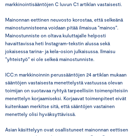
markkinointisääntöjen C luvun C1 artiklan vastaisesti.
Mainonnan eettinen neuvosto korostaa, että selkeänä
mainostunnisteena voidaan pitää ilmaisua ”mainos”.
Mainostunniste on oltava kuluttajalle helposti
havaittavissa heti Instagram-tekstin alussa sekä
jokaisessa tarina- ja kela-osion julkaisussa. Ilmaisu
”yhteistyö” ei ole selkeä mainostunniste.
ICC:n markkinoinnin perussääntöjen 24 artiklan mukaan
sääntöjen vastaisesta menettelystä vastuussa olevan
toimijan on suotavaa ryhtyä tarpeellisiin toimenpiteisiin
menettelyn korjaamiseksi. Korjaavat toimenpiteet eivät
kuitenkaan merkitse sitä, että sääntöjen vastainen
menettely olisi hyväksyttävissä.
Asian käsittelyyn ovat osallistuneet mainonnan eettisen