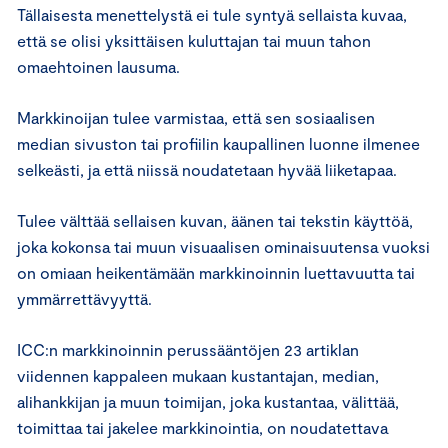
Tällaisesta menettelystä ei tule syntyä sellaista kuvaa,
että se olisi yksittäisen kuluttajan tai muun tahon
omaehtoinen lausuma.
Markkinoijan tulee varmistaa, että sen sosiaalisen
median sivuston tai profiilin kaupallinen luonne ilmenee
selkeästi, ja että niissä noudatetaan hyvää liiketapaa.
Tulee välttää sellaisen kuvan, äänen tai tekstin käyttöä,
joka kokonsa tai muun visuaalisen ominaisuutensa vuoksi
on omiaan heikentämään markkinoinnin luettavuutta tai
ymmärrettävyyttä.
ICC:n markkinoinnin perussääntöjen 23 artiklan
viidennen kappaleen mukaan kustantajan, median,
alihankkijan ja muun toimijan, joka kustantaa, välittää,
toimittaa tai jakelee markkinointia, on noudatettava