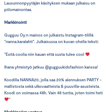
Lausunnonpyytäjän käsityksen mukaan julkaisu on
piilomainontaa.
Markkinointi
Gugguu Oy:n mainos on julkaistu Instagram-tilillä
”nanna.karalahti”. Julkaisussa on kuvan ohella teksti:
”Esitä coolia niin kauan että susta tulee cool
Ihana yhteistyö jatkuu @gugguukidsfashion kanssa!
Koodilla NANNA20, jolla saa 20% alennuksen PARTY -
mallistosta sekä ulkovaatteista & puuvilla-asusteista.
Koodi on voimassa 48h. Vain 48 tuntia, joten toimi heti
”
Markkinoijan vastaus