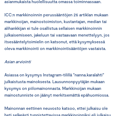
asianmukaista huolellisuutta omassa toiminnassaan.
ICC:n markkinoinnin perussääntöjen 26 artiklan mukaan
markkinoijan, mainostoimiston, kustantajan, median tai
alihankkijan ei tule osallistua sellaisen markkinoinnin
julkaisemiseen, jakeluun tai vastaavaan menettelyyn, jos
itsesääntelytoimielin on katsonut, että kysymyksessä
oleva markkinointi on markkinointisääntöjen vastaista.
Asian arviointi
Asiassa on kysymys Instagram-tilillä ”nanna.karalahti”
julkaistusta mainoksesta. Lausunnonpyytäjän mukaan
kysymys on piilomainonnasta. Markkinoijan mukaan
mainostunniste on jäänyt merkitsemättä epähuomiossa.
Mainonnan eettinen neuvosto katsoo, ettei julkaisu ole
heti selkeästi tunnistettavissa markkinoinniksi eli julkaisu