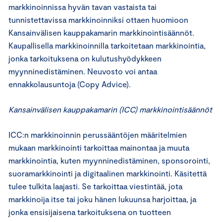
markkinoinnissa hyvän tavan vastaista tai
tunnistettavissa markkinoinniksi ottaen huomioon
Kansainvälisen kauppakamarin markkinointisäännöt.
Kaupallisella markkinoinnilla tarkoitetaan markkinointia,
jonka tarkoituksena on kulutushyödykkeen
myynninedistäminen. Neuvosto voi antaa
ennakkolausuntoja (Copy Advice).
Kansainvälisen kauppakamarin (ICC) markkinointisäännöt
ICC:n markkinoinnin perussääntöjen määritelmien
mukaan markkinointi tarkoittaa mainontaa ja muuta
markkinointia, kuten myynninedistäminen, sponsorointi,
suoramarkkinointi ja digitaalinen markkinointi. Käsitettä
tulee tulkita laajasti. Se tarkoittaa viestintää, jota
markkinoija itse tai joku hänen lukuunsa harjoittaa, ja
jonka ensisijaisena tarkoituksena on tuotteen