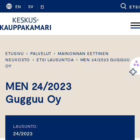
Skip
EN
SV
FI
ETSI
to
content
ETUSIVU
›
PALVELUT
›
MAINONNAN EETTINEN
NEUVOSTO
›
ETSI LAUSUNTOA
›
MEN 24/2023 GUGGUU
OY
MEN 24/2023
Gugguu Oy
LAUSUNTO:
24/2023