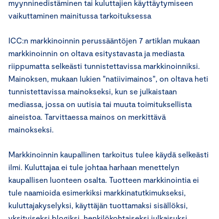
myynninedistäminen tai kuluttajien käyttäytymiseen
vaikuttaminen mainitussa tarkoituksessa
ICC:n markkinoinnin perussääntöjen 7 artiklan mukaan
markkinoinnin on oltava esitystavasta ja mediasta
riippumatta selkeästi tunnistettavissa markkinoinniksi.
Mainoksen, mukaan lukien ”natiivimainos”, on oltava heti
tunnistettavissa mainokseksi, kun se julkaistaan
mediassa, jossa on uutisia tai muuta toimituksellista
aineistoa. Tarvittaessa mainos on merkittävä
mainokseksi.
Markkinoinnin kaupallinen tarkoitus tulee käydä selkeästi
ilmi. Kuluttajaa ei tule johtaa harhaan menettelyn
kaupallisen luonteen osalta. Tuotteen markkinointia ei
tule naamioida esimerkiksi markkinatutkimukseksi,
kuluttajakyselyksi, käyttäjän tuottamaksi sisällöksi,
yksityiseksi blogiksi, henkilökohtaiseksi julkaisuksi