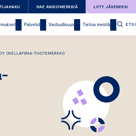
TIJAHAKU
HAE ANSIOMERKKIÄ
LIITY JÄSENEKSI
nnukset
Palvelut
Vastuullisuus
Tietoa meistä
ETSI
OY (NELLAFIINA-TUOTEMERKKI)
a-