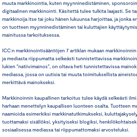
muuta markkinointia, kuten myynninedistäminen, sponsoroint
digitaalinen markkinointi. Käsitettä tulee tulkita laajasti. Se ta
markkinoija itse tai joku hänen lukuunsa harjoittaa, ja jonka e
on tuotteen myynninedistäminen tai kuluttajien käyttäytymi
mainitussa tarkoituksessa.
ICC:n markkinointisääntöjen 7 artiklan mukaan markkinoinnin
ja mediasta riippumatta selkeästi tunnistettavissa markkinoi
lukien ”natiivimainos”, on oltava heti tunnistettavissa mainok
mediassa, jossa on uutisia tai muuta toimituksellista aineist
merkittävä mainokseksi.
Markkinoinnin kaupallinen tarkoitus tulee käydä selkeästi ilmi.
harhaan menettelyn kaupallisen luonteen osalta. Tuotteen mar
naamioida esimerkiksi markkinatutkimukseksi, kuluttajakysely
tuottamaksi sisällöksi, yksityiseksi blogiksi, henkilökohtaiseks
sosiaalisessa mediassa tai riippumattomaksi arvosteluksi.