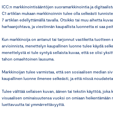
ICC:n markkinointisääntöjen suoramarkkinointia ja digitaalis
C1 artiklan mukaan markkinoinnin tulee olla selkeästi tunnist
7 artiklan edellyttämällä tavalla. Otsikko tai muu aihetta kuva
harhaanjohtava, ja viestinnän kaupallista luonnetta ei saa peit
Kun markkinoija on antanut tai tarjonnut vastiketta tuotteen 
arvioinnista, menettelyn kaupallinen luonne tulee käydä selkeä
menettelystä ei tule syntyä sellaista kuvaa, että se olisi yksi
tahon omaehtoinen lausuma.
Markkinoijan tulee varmistaa, että sen sosiaalisen median sivu
kaupallinen luonne ilmenee selkeästi, ja että niissä noudateta
Tulee välttää sellaisen kuvan, äänen tai tekstin käyttöä, joka
visuaalisen ominaisuutensa vuoksi on omiaan heikentämään 
luettavuutta tai ymmärrettävyyttä.