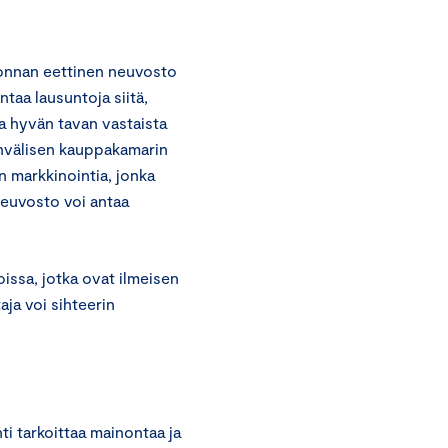
onnan eettinen neuvosto
taa lausuntoja siitä,
a hyvän tavan vastaista
invälisen kauppakamarin
n markkinointia, jonka
euvosto voi antaa
ssa, jotka ovat ilmeisen
aja voi sihteerin
i tarkoittaa mainontaa ja