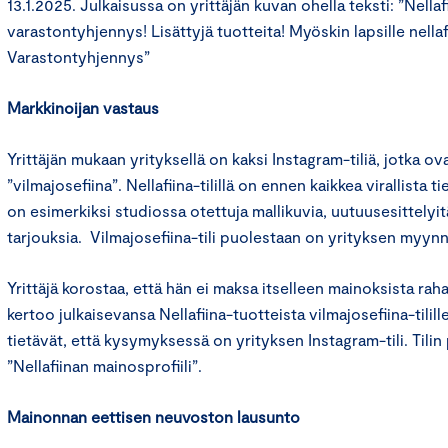
13.1.2025. Julkaisussa on yrittäjän kuvan ohella teksti: ”Nellaf
varastontyhjennys! Lisättyjä tuotteita! Myöskin lapsille nella
Varastontyhjennys”
Markkinoijan vastaus
Yrittäjän mukaan yrityksellä on kaksi Instagram-tiliä, jotka ova
”vilmajosefiina”. Nellafiina-tilillä on ennen kaikkea virallista ti
on esimerkiksi studiossa otettuja mallikuvia, uutuusesittelyit
tarjouksia. Vilmajosefiina-tili puolestaan on yrityksen myynn
Yrittäjä korostaa, että hän ei maksa itselleen mainoksista raha
kertoo julkaisevansa Nellafiina-tuotteista vilmajosefiina-tilille
tietävät, että kysymyksessä on yrityksen Instagram-tili. Tilin 
”Nellafiinan mainosprofiili”.
Mainonnan eettisen neuvoston lausunto