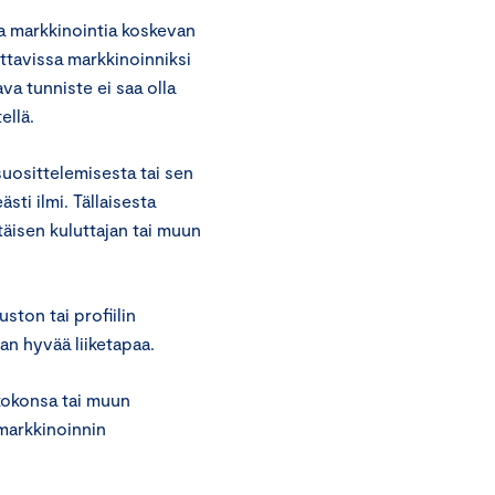
ta markkinointia koskevan
ettavissa markkinoinniksi
ava tunniste ei saa olla
ellä.
suosittelemisesta tai sen
sti ilmi. Tällaisesta
ttäisen kuluttajan tai muun
ston tai profiilin
an hyvää liiketapaa.
 kokonsa tai muun
markkinoinnin