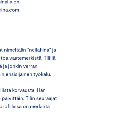
iinalla on
fiina.com
t nimeltään ”nellafiina” ja
etoa vaatemerkistä. Tilillä
ä ja jonkin verran
in ensisijainen työkalu.
llista korvausta. Hän
 päivittäin. Tilin seuraajat
profiilissa on merkintä