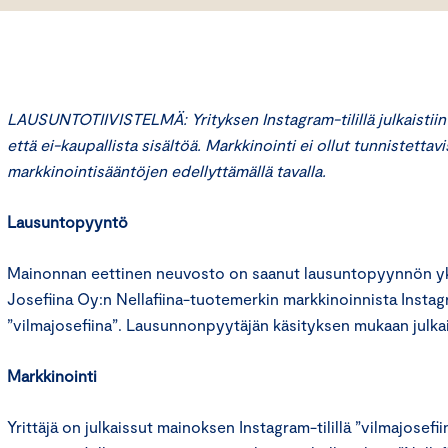
LAUSUNTOTIIVISTELMÄ: Yrityksen Instagram-tilillä julkaistiin 
että ei-kaupallista sisältöä. Markkinointi ei ollut tunnistetta
markkinointisääntöjen edellyttämällä tavalla.
Lausuntopyyntö
Mainonnan eettinen neuvosto on saanut lausuntopyynnön yks
Josefiina Oy:n Nellafiina-tuotemerkin markkinoinnista Instagr
”vilmajosefiina”. Lausunnonpyytäjän käsityksen mukaan julka
Markkinointi
Yrittäjä on julkaissut mainoksen Instagram-tilillä ”vilmajosefi