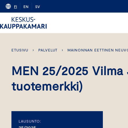
Skip
FI
EN
SV
to
content
ETUSIVU
›
PALVELUT
›
MAINONNAN EETTINEN NEUV
MEN 25/2025 Vilma J
tuotemerkki)
LAUSUNTO:
25/2025