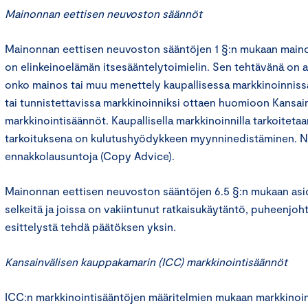
Mainonnan eettisen neuvoston säännöt
Mainonnan eettisen neuvoston sääntöjen 1 §:n mukaan main
on elinkeinoelämän itsesääntelytoimielin. Sen tehtävänä on an
onko mainos tai muu menettely kaupallisessa markkinoinniss
tai tunnistettavissa markkinoinniksi ottaen huomioon Kansa
markkinointisäännöt. Kaupallisella markkinoinnilla tarkoitetaa
tarkoituksena on kulutushyödykkeen myynninedistäminen. N
ennakkolausuntoja (Copy Advice).
Mainonnan eettisen neuvoston sääntöjen 6.5 §:n mukaan asioi
selkeitä ja joissa on vakiintunut ratkaisukäytäntö, puheenjoht
esittelystä tehdä päätöksen yksin.
Kansainvälisen kauppakamarin (ICC) markkinointisäännöt
ICC:n markkinointisääntöjen määritelmien mukaan markkinoint