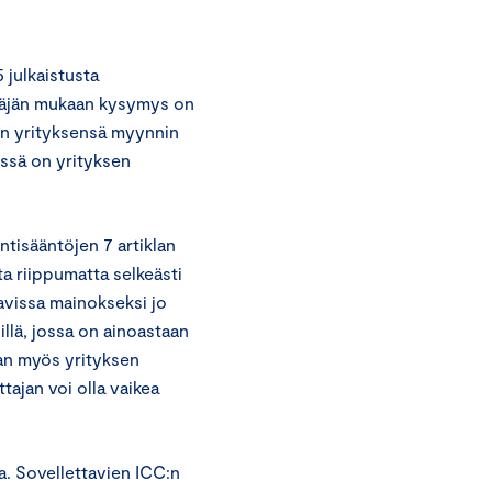
 julkaistusta
täjän mukaan kysymys on
nen yrityksensä myynnin
essä on yrityksen
tisääntöjen 7 artiklan
a riippumatta selkeästi
avissa mainokseksi jo
illä, jossa on ainoastaan
staan myös yrityksen
tajan voi olla vaikea
a. Sovellettavien ICC:n