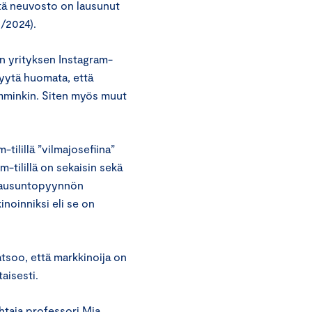
tä neuvosto on lausunut
/2024).
on yrityksen Instagram-
syytä huomata, että
jemminkin. Siten myös muut
tilillä ”vilmajosefiina”
m-tilillä on sekaisin sekä
ä lausuntopyynnön
inoinniksi eli se on
atsoo, että markkinoija on
taisesti.
taja professori Mia