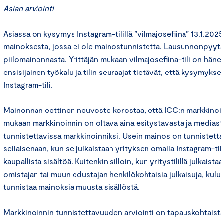
Asian arviointi
Asiassa on kysymys Instagram-tilillä ”vilmajosefiina” 13.1.2025
mainoksesta, jossa ei ole mainostunnistetta. Lausunnonpyy
piilomainonnasta. Yrittäjän mukaan vilmajosefiina-tili on hä
ensisijainen työkalu ja tilin seuraajat tietävät, että kysymyks
Instagram-tili.
Mainonnan eettinen neuvosto korostaa, että ICC:n markkinoin
mukaan markkinoinnin on oltava aina esitystavasta ja mediast
tunnistettavissa markkinoinniksi. Usein mainos on tunnistett
sellaisenaan, kun se julkaistaan yrityksen omalla Instagram-til
kaupallista sisältöä. Kuitenkin silloin, kun yritystilillä julkai
omistajan tai muun edustajan henkilökohtaisia julkaisuja, kulut
tunnistaa mainoksia muusta sisällöstä.
Markkinoinnin tunnistettavuuden arviointi on tapauskohtaist