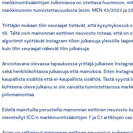
markkinointisääntöjen tulkinnassa on otettava huomioon, mi
markkinoinnin tunnistettavuudesta (esim. MEN 43/2023 ja 22
Yrittäjän mukaan tilin seuraajat tietävät, että kysymyksessä 
tili. Tältä osin mainonnan eettinen neuvosto toteaa, että on 
algoritmit syöttävät Instagram-tilien julkaisuja yleisölle laa
kuin tilin seuraajat näkevät tilin julkaisuja.
Arvioitavana olevassa tapauksessa yrittäjä julkaisee Instagram-
sekä henkilökohtaisia julkaisuja että mainoksia. Siten Instagra
kaupallista sisältöä että ei-kaupallista sisältöä. Tästä syyst
kohteena oleva julkaisu ei ole vaivatta tunnistettavissa markk
piilomainontaa.
Edellä mainituilla perusteilla mainonnan eettinen neuvosto k
menetellyt ICC:n markkinointisääntöjen 7 ja C1 artiklojen vas
Asian on ratkaissut mainonnan eettisen neuvoston puheenjoh