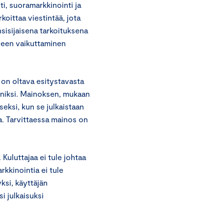
i, suoramarkkinointi ja
rkoittaa viestintää, jota
nsisijaisena tarkoituksena
seen vaikuttaminen
 on oltava esitystavasta
nniksi. Mainoksen, mukaan
seksi, kun se julkaistaan
oa. Tarvittaessa mainos on
 Kuluttajaa ei tule johtaa
kkinointia ei tule
ksi, käyttäjän
i julkaisuksi