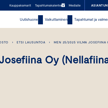
Kauppakamarit
Tapahtumakalenteri
Medialle
ASIANTUN
Uutishuone
Vaikuttaminen
Tapahtumat ja valme
OSTO
›
ETSI LAUSUNTOA
›
MEN 25/2025 VILMA JOSEFIINA 
osefiina Oy (Nellafiin