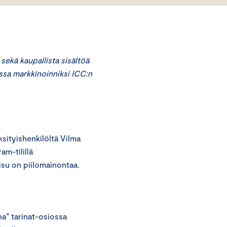
sekä kaupallista sisältöä
vissa markkinoinniksi ICC:n
ityishenkilöltä Vilma
am-tilillä
isu on piilomainontaa.
ina” tarinat-osiossa