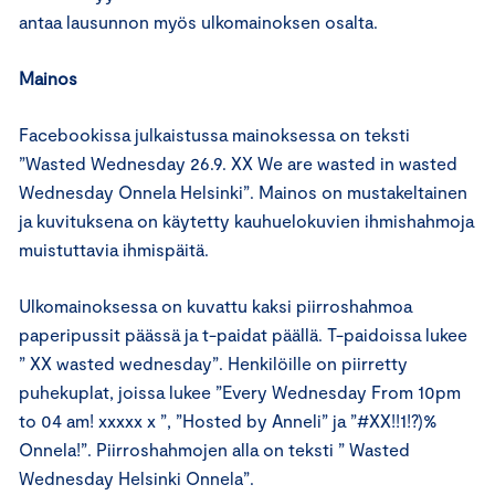
antaa lausunnon myös ulkomainoksen osalta.
Mainos
Facebookissa julkaistussa mainoksessa on teksti
”Wasted Wednesday 26.9. XX We are wasted in wasted
Wednesday Onnela Helsinki”. Mainos on mustakeltainen
ja kuvituksena on käytetty kauhuelokuvien ihmishahmoja
muistuttavia ihmispäitä.
Ulkomainoksessa on kuvattu kaksi piirroshahmoa
paperipussit päässä ja t-paidat päällä. T-paidoissa lukee
” XX wasted wednesday”. Henkilöille on piirretty
puhekuplat, joissa lukee ”Every Wednesday From 10pm
to 04 am! xxxxx x ”, ”Hosted by Anneli” ja ”#XX!!1!?)%
Onnela!”. Piirroshahmojen alla on teksti ” Wasted
Wednesday Helsinki Onnela”.