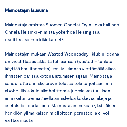
Mainostajan lausuma
Mainostaja omistaa Suomen Onnelat Oy:n, joka hallinnoi
Onnela Helsinki -nimistä yökerhoa Helsingissä
osoitteessa Fredrikinkatu 48.
Mainostajan mukaan Wasted Wednesday -klubin ideana
on viestittää asiakkaita tuhlaamaan (wasted = tuhlata,
käyttää harkitsematta) keskiviikkonsa viettämällä aikaa
ihmisten parissa kotona istumisen sijaan. Mainostaja
sanoo, että anniskeluravintolassa toki tarjoillaan niin
alkoholillisia kuin alkoholittomia juomia vastuullisen
anniskelun periaatteella anniskelua koskevia lakeja ja
asetuksia noudattaen. Mainostajan mukaan yksittäisen
henkilön ylimalkaisen mielipiteen perusteella ei voi
väittää muuta.