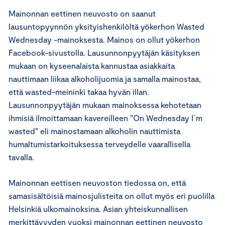
Mainonnan eettinen neuvosto on saanut
lausuntopyynnön yksityishenkilöltä yökerhon Wasted
Wednesday -mainoksesta. Mainos on ollut yökerhon
Facebook-sivustolla. Lausunnonpyytäjän käsityksen
mukaan on kyseenalaista kannustaa asiakkaita
nauttimaan liikaa alkoholijuomia ja samalla mainostaa,
että wasted-meininki takaa hyvän illan.
Lausunnonpyytäjän mukaan mainoksessa kehotetaan
ihmisiä ilmoittamaan kavereilleen ”On Wednesday I´m
wasted” eli mainostamaan alkoholin nauttimista
humaltumistarkoituksessa terveydelle vaarallisella
tavalla.
Mainonnan eettisen neuvoston tiedossa on, että
samasisältöisiä mainosjulisteita on ollut myös eri puolilla
Helsinkiä ulkomainoksina. Asian yhteiskunnallisen
merkittävyyden vuoksi mainonnan eettinen neuvosto