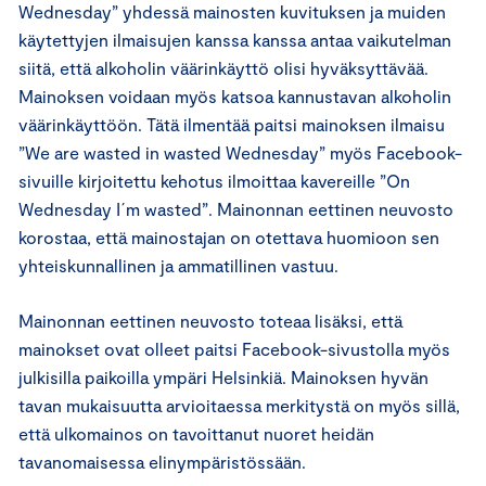
Wednesday” yhdessä mainosten kuvituksen ja muiden
käytettyjen ilmaisujen kanssa kanssa antaa vaikutelman
siitä, että alkoholin väärinkäyttö olisi hyväksyttävää.
Mainoksen voidaan myös katsoa kannustavan alkoholin
väärinkäyttöön. Tätä ilmentää paitsi mainoksen ilmaisu
”We are wasted in wasted Wednesday” myös Facebook-
sivuille kirjoitettu kehotus ilmoittaa kavereille ”On
Wednesday I´m wasted”. Mainonnan eettinen neuvosto
korostaa, että mainostajan on otettava huomioon sen
yhteiskunnallinen ja ammatillinen vastuu.
Mainonnan eettinen neuvosto toteaa lisäksi, että
mainokset ovat olleet paitsi Facebook-sivustolla myös
julkisilla paikoilla ympäri Helsinkiä. Mainoksen hyvän
tavan mukaisuutta arvioitaessa merkitystä on myös sillä,
että ulkomainos on tavoittanut nuoret heidän
tavanomaisessa elinympäristössään.