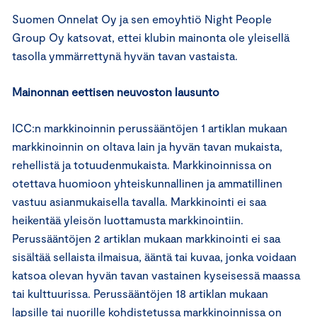
Suomen Onnelat Oy ja sen emoyhtiö Night People
Group Oy katsovat, ettei klubin mainonta ole yleisellä
tasolla ymmärrettynä hyvän tavan vastaista.
Mainonnan eettisen neuvoston lausunto
ICC:n markkinoinnin perussääntöjen 1 artiklan mukaan
markkinoinnin on oltava lain ja hyvän tavan mukaista,
rehellistä ja totuudenmukaista. Markkinoinnissa on
otettava huomioon yhteiskunnallinen ja ammatillinen
vastuu asianmukaisella tavalla. Markkinointi ei saa
heikentää yleisön luottamusta markkinointiin.
Perussääntöjen 2 artiklan mukaan markkinointi ei saa
sisältää sellaista ilmaisua, ääntä tai kuvaa, jonka voidaan
katsoa olevan hyvän tavan vastainen kyseisessä maassa
tai kulttuurissa. Perussääntöjen 18 artiklan mukaan
lapsille tai nuorille kohdistetussa markkinoinnissa on