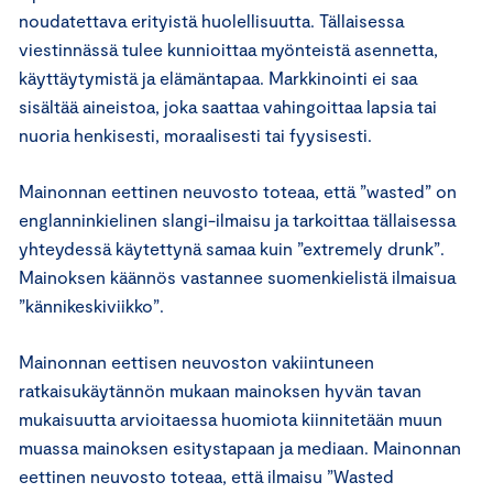
noudatettava erityistä huolellisuutta. Tällaisessa
viestinnässä tulee kunnioittaa myönteistä asennetta,
käyttäytymistä ja elämäntapaa. Markkinointi ei saa
sisältää aineistoa, joka saattaa vahingoittaa lapsia tai
nuoria henkisesti, moraalisesti tai fyysisesti.
Mainonnan eettinen neuvosto toteaa, että ”wasted” on
englanninkielinen slangi-ilmaisu ja tarkoittaa tällaisessa
yhteydessä käytettynä samaa kuin ”extremely drunk”.
Mainoksen käännös vastannee suomenkielistä ilmaisua
”kännikeskiviikko”.
Mainonnan eettisen neuvoston vakiintuneen
ratkaisukäytännön mukaan mainoksen hyvän tavan
mukaisuutta arvioitaessa huomiota kiinnitetään muun
muassa mainoksen esitystapaan ja mediaan. Mainonnan
eettinen neuvosto toteaa, että ilmaisu ”Wasted