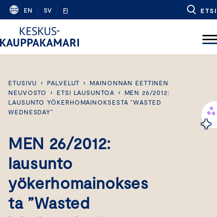
Skip
EN
SV
FI
ETSI
to
content
ETUSIVU
›
PALVELUT
›
MAINONNAN EETTINEN
NEUVOSTO
›
ETSI LAUSUNTOA
›
MEN 26/2012:
LAUSUNTO YÖKERHOMAINOKSESTA ”WASTED
WEDNESDAY”
MEN 26/2012:
lausunto
yökerhomainokses
ta ”Wasted