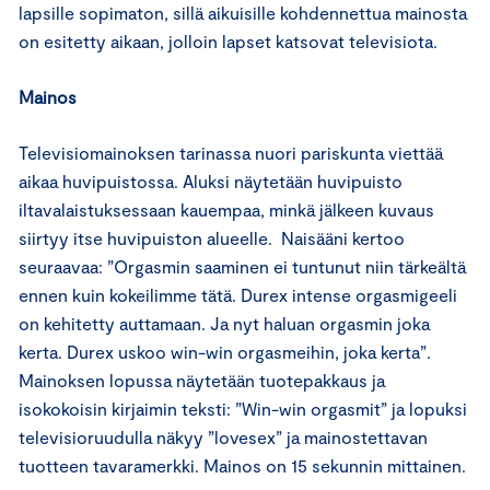
lapsille sopimaton, sillä aikuisille kohdennettua mainosta
on esitetty aikaan, jolloin lapset katsovat televisiota.
Mainos
Televisiomainoksen tarinassa nuori pariskunta viettää
aikaa huvipuistossa. Aluksi näytetään huvipuisto
iltavalaistuksessaan kauempaa, minkä jälkeen kuvaus
siirtyy itse huvipuiston alueelle. Naisääni kertoo
seuraavaa: ”Orgasmin saaminen ei tuntunut niin tärkeältä
ennen kuin kokeilimme tätä. Durex intense orgasmigeeli
on kehitetty auttamaan. Ja nyt haluan orgasmin joka
kerta. Durex uskoo win-win orgasmeihin, joka kerta”.
Mainoksen lopussa näytetään tuotepakkaus ja
isokokoisin kirjaimin teksti: ”Win-win orgasmit” ja lopuksi
televisioruudulla näkyy ”lovesex” ja mainostettavan
tuotteen tavaramerkki. Mainos on 15 sekunnin mittainen.