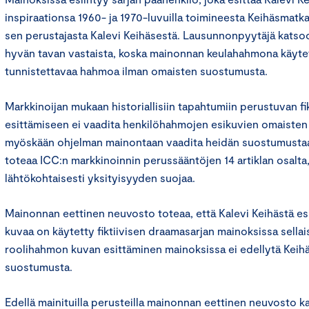
inspiraationsa 1960- ja 1970-luvuilla toimineesta Keihäsmatk
sen perustajasta Kalevi Keihäsestä. Lausunnonpyytäjä katso
hyvän tavan vastaista, koska mainonnan keulahahmona käytet
tunnistettavaa hahmoa ilman omaisten suostumusta.
Markkinoijan mukaan historiallisiin tapahtumiin perustuvan fi
esittämiseen ei vaadita henkilöhahmojen esikuvien omaisten l
myöskään ohjelman mainontaan vaadita heidän suostumustaan
toteaa ICC:n markkinoinnin perussääntöjen 14 artiklan osalta, 
lähtökohtaisesti yksityisyyden suojaa.
Mainonnan eettinen neuvosto toteaa, että Kalevi Keihästä e
kuvaa on käytetty fiktiivisen draamasarjan mainoksissa sellai
roolihahmon kuvan esittäminen mainoksissa ei edellytä Kei
suostumusta.
Edellä mainituilla perusteilla mainonnan eettinen neuvosto k