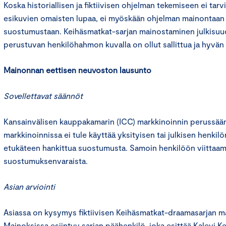
Koska historiallisen ja fiktiivisen ohjelman tekemiseen ei tar
esikuvien omaisten lupaa, ei myöskään ohjelman mainontaan
suostumustaan. Keihäsmatkat-sarjan mainostaminen julkisu
perustuvan henkilöhahmon kuvalla on ollut sallittua ja hyvän
Mainonnan eettisen neuvoston lausunto
Sovellettavat säännöt
Kansainvälisen kauppakamarin (ICC) markkinoinnin perussään
markkinoinnissa ei tule käyttää yksityisen tai julkisen henkil
etukäteen hankittua suostumusta. Samoin henkilöön viittaa
suostumuksenvaraista.
Asian arviointi
Asiassa on kysymys fiktiivisen Keihäsmatkat-draamasarjan ma
Mainoksissa esiintyy sarjan päähenkilö, joka esittää Kalevi Ke