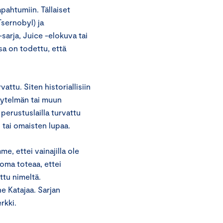
apahtumiin. Tällaiset
Tsernobyl) ja
sarja, Juice -elokuva tai
sa on todettu, että
ttu. Siten historiallisiin
äytelmän tai muun
perustuslailla turvattu
 tai omaisten lupaa.
e, ettei vainajilla ole
oma toteaa, ettei
ttu nimeltä.
e Katajaa. Sarjan
rkki.