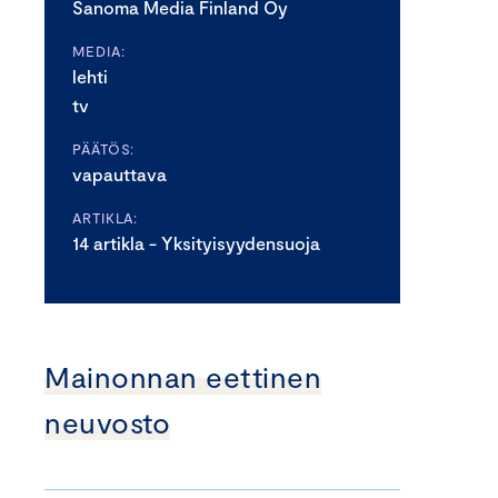
Sanoma Media Finland Oy
MEDIA:
lehti
tv
PÄÄTÖS:
vapauttava
ARTIKLA:
14 artikla - Yksityisyydensuoja
Mainonnan eettinen
neuvosto