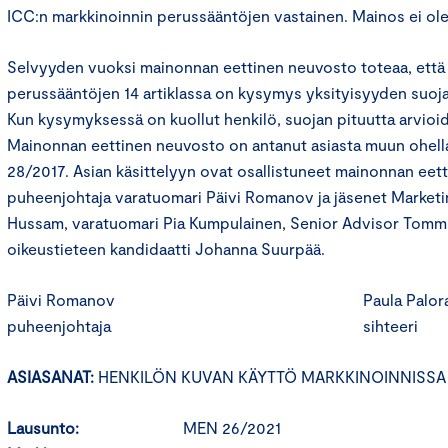
ICC:n markkinoinnin perussääntöjen vastainen. Mainos ei ole
Selvyyden vuoksi mainonnan eettinen neuvosto toteaa, että
perussääntöjen 14 artiklassa on kysymys yksityisyyden suoja
Kun kysymyksessä on kuollut henkilö, suojan pituutta arvioi
Mainonnan eettinen neuvosto on antanut asiasta muun ohel
28/2017. Asian käsittelyyn ovat osallistuneet mainonnan eet
puheenjohtaja varatuomari Päivi Romanov ja jäsenet Marketin
Hussam, varatuomari Pia Kumpulainen, Senior Advisor Tommi
oikeustieteen kandidaatti Johanna Suurpää.
Päivi Romanov Paula Paloran
puheenjohtaja sihteeri
ASIASANAT:
HENKILÖN KUVAN KÄYTTÖ MARKKINOINNISSA
Lausunto:
MEN 26/2021