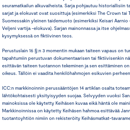
seuramatkailun alkuvaiheista. Sarja pohjautuu historiallisiin t
sarjat ja elokuvat ovat suosittuja (esimerkiksi The Crown tai 
Suomessakin yleinen taidemuoto (esimerkiksi Keisari Aarnio -
Veljeni vartija -elokuva). Sarjan mainonnassa ja itse ohjelmas
kysymyksessä on fiktiivinen teos.
Perustuslain 16 §:n 3 momentin mukaan taiteen vapaus on turva
tapahtumiin perustuvan dokumentaarisen tai fiktiivisenkin n
esittävän taiteen tuotannon tekeminen ja sen esittäminen on 
oikeus. Tällöin ei vaadita henkilöhahmojen esikuvien perheen
ICC:n markkinoinnin perussääntöjen 14 artiklan osalta toteamm
lähtökohtaisesti yksityisyyden suojaa. Selvyyden vuoksi San
mainoksissa ole käytetty Keihäsen kuvaa eikä häntä ole maini
Markkinoinnissa on käytetty Keihäsen hahmoa esittävää Jann
tuotantoyhtiön nimiin on rekisteröity Keihäsmatkat-tavarame