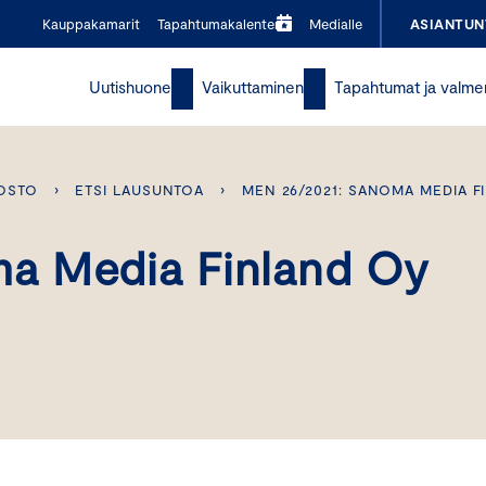
Kauppakamarit
Tapahtumakalenteri
Medialle
ASIANTUN
Uutishuone
Vaikuttaminen
Tapahtumat ja valme
OSTO
›
ETSI LAUSUNTOA
›
MEN 26/2021: SANOMA MEDIA F
a Media Finland Oy