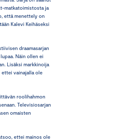
at-matkatoimistosta ja
o, että menettely on
ään Kalevi Keihäseksi
ktiivisen draamasarjan
upaa. Näin ollen ei
. Lisäksi markkinoija
ettei vainajalla ole
sittävän roolihahmon
senaan. Televisiosarjan
häsen omaisten
atsoo, ettei mainos ole