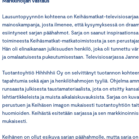
Markkinoijan vastaus
Lausuntopyynnön kohteena on Keihäsmatkat-televisiosarjaa
mainoskampanja, josta ilmenee, että kysymyksessä on draam
esiintyneet sarjan päähahmot. Sarja on saanut inspiraationsa 
toimineesta Keihäsmatkat-matkatoimistosta ja sen perustajas
Hän oli elinaikanaan julkisuuden henkilö, joka oli tunnettu vä
ja omalaatuisesta pukeutumisestaan. Televisiosarjassa Janne 
Tuotantoyhtiö Hihhihhii Oy on selvittänyt tuotannon kohtee
tapahtumia sekä ajan ja henkilöhahmojen tyyliä. Ohjelma am
runsaasta julkisesta taustamateriaalista, jota on etsitty kansal
lehtiartikkeleista ja muista aikalaiskuvauksista. Sarjaa on kuv
perustuen ja Keihäsen imagon mukaisesti tuotantoyhtiön tait
huomioiden. Keihästä esitetään sarjassa ja sen markkinoinni
mukaisesti.
Keihänen on ollut esikuva sarjan päähahmolle, mutta sarja on 