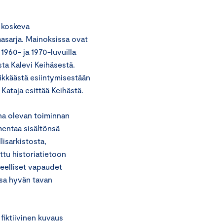
 koskeva
asarja. Mainoksissa ovat
1960- ja 1970-luvuilla
ta Kalevi Keihäsestä.
rikkäästä esiintymisestään
Kataja esittää Keihästä.
na olevan toiminnan
mentaa sisältönsä
lisarkistosta,
attu historiatietoon
eelliset vapaudet
ssa hyvän tavan
fiktiivinen kuvaus