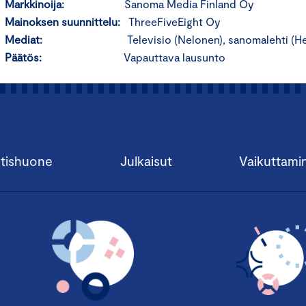
Markkinoija:
Sanoma Media Finland Oy
Mainoksen suunnittelu:
ThreeFiveEight Oy
Mediat:
Televisio (Nelonen), sanomalehti (H
Päätös:
Vapauttava lausunto
tishuone
Julkaisut
Vaikuttami