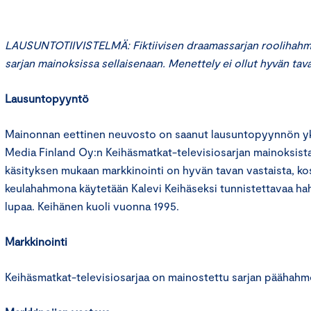
LAUSUNTOTIIVISTELMÄ: Fiktiivisen draamassarjan roolihahmo
sarjan mainoksissa sellaisenaan. Menettely ei ollut hyvän tava
Lausuntopyyntö
Mainonnan eettinen neuvosto on saanut lausuntopyynnön yk
Media Finland Oy:n Keihäsmatkat-televisiosarjan mainoksis
käsityksen mukaan markkinointi on hyvän tavan vastaista, k
keulahahmona käytetään Kalevi Keihäseksi tunnistettavaa h
lupaa. Keihänen kuoli vuonna 1995.
Markkinointi
Keihäsmatkat-televisiosarjaa on mainostettu sarjan päähahmoa