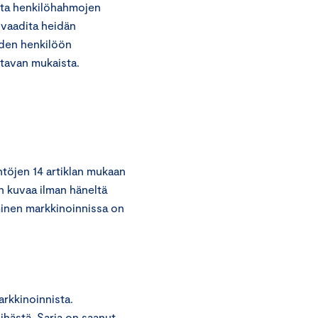
vita henkilöhahmojen
 vaadita heidän
uden henkilöön
 tavan mukaista.
töjen 14 artiklan mukaan
ön kuvaa ilman häneltä
minen markkinoinnissa on
rkkinoinnista.
ihästä. Sarja on saanut