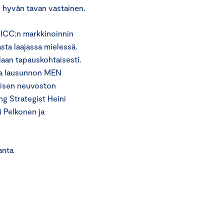
 hyvän tavan vastainen.
 ICC:n markkinoinnin
sta laajassa mielessä.
daan tapauskohtaisesti.
la lausunnon MEN
tisen neuvoston
g Strategist Heini
 Pelkonen ja
ta