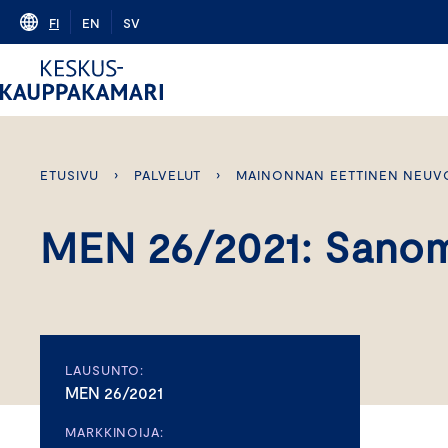
Skip
FI
EN
SV
to
content
ETUSIVU
›
PALVELUT
›
MAINONNAN EETTINEN NEUV
MEN 26/2021: Sanom
LAUSUNTO:
MEN 26/2021
MARKKINOIJA: