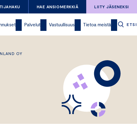
TIJAHAKU
HAE ANSIOMERKKIÄ
LIITY JÄSENEKSI
nnukset
Palvelut
Vastuullisuus
Tietoa meistä
ETSI
INLAND OY