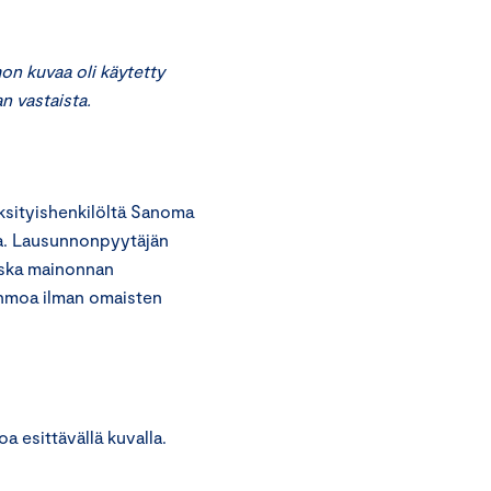
n kuvaa oli käytetty
n vastaista.
sityishenkilöltä Sanoma
ta. Lausunnonpyytäjän
oska mainonnan
ahmoa ilman omaisten
 esittävällä kuvalla.