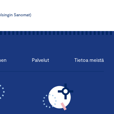
elsingin Sanomat)
nen
Palvelut
Tietoa meistä