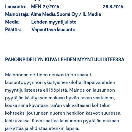
Lausunto: MEN 27/2015 28.8.2015
Mainostaja: Alma Media Suomi Oy / IL Media
Media: Lehden myyntijuliste
Päätös: Vapauttava lausunto
PAHOINPIDELLYN KUVA LEHDEN MYYNTIJULISTEESSA
Mainonnan eettinen neuvosto on saanut
lausuntopyynnön yksityishenkilöltä iltapäivälehden
myyntijulisteesta eli lööpistä. Mainos on lausunnon
pyytäjän käsityksen mukaan hyvän tavan vastainen,
koska siinä kuvataan raa'an väkivaltaisen kohtelun
kohteeksi joutuneen nuoren henkilön kasvot suuressa
lähikuvassa. Kuva saattaa lausunnon pyytäjän mukaan
järkyttää ja ahdistaa etenkin lapsia.