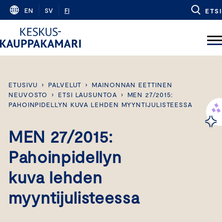
Skip
EN
SV
FI
ETSI
to
content
ETUSIVU
›
PALVELUT
›
MAINONNAN EETTINEN
NEUVOSTO
›
ETSI LAUSUNTOA
›
MEN 27/2015:
PAHOINPIDELLYN KUVA LEHDEN MYYNTIJULISTEESSA
MEN 27/2015:
Pahoinpidellyn
kuva lehden
myyntijulisteessa