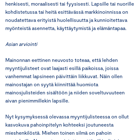
henkisesti, moraalisesti tai fyysisesti. Lapsille tai nuorille
kohdistetussa tai heitä esittävässä markkinoinnissa on
noudatettava erityistä huolellisuutta ja kunnioitettava
myönteistä asennetta, käyttäytymistä ja elämäntapaa.
Asian arviointi
Mainonnan eettinen neuvosto toteaa, että lehden
myyntijulisteet ovat laajasti esillä paikoissa, joissa
vanhemmat lapsineen päivittäin liikkuvat. Näin ollen
mainostajan on syytä kiinnittää huomiota
mainosjulisteiden sisältöön ja niiden soveltuvuuteen
aivan pienimmillekin lapsille.
Nyt kysymyksessä olevassa myyntijulisteessa on ollut
kasvokuva pahoinpitelyn kohteeksi joutuneesta
mieshenkilöstä. Miehen toinen silmä on pahoin