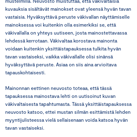
mustelmilla. Neuvosto muistuttaa, että väkivaltaisia
kuvauksia sisältävät mainokset ovat yleensä hyvän tavan
vastaisia. Hyväksyttävä peruste väkivallan näyttämiselle
mainoksessa voi kuitenkin olla esimerkiksi se, että
väkivallalla on yhteys uutiseen, josta mainostettavassa
lehdessä kerrotaan. Väkivaltaa korostava mainonta
voidaan kuitenkin yksittäistapauksessa tulkita hyvän
tavan vastaiseksi, vaikka väkivallalle olisi sinänsä
hyväksyttävä peruste. Asiaa on siis aina arvioitava
tapauskohtaisesti.
Mainonnan eettinen neuvosto toteaa, että tässä
tapauksessa mainostava lehti on uutisoinut kuvan
väkivaltaisesta tapahtumasta. Tässä yksittäistapauksessa
neuvosto katsoo, ettei mustan silmän esittämistä lehden
myyntijulisteessa vielä sellaisenaan voida katsoa hyvän
tavan vastaiseksi.