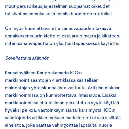
muut perusoikeusjärjestelmän suojaamat oikeudet
tulisivat asianmukaisella tavalla huomioon otetuiksi.
On myös huomattava, että sananvapauden takaava
ennakkosensuurin kielto ei estä arvioimasta jälkikäteen,
miten sananvapautta on yksittäistapauksessa käytetty.
Sovellettava säännöt
Kansainvälisen Kauppakamarin ICC:n
markkinointisääntöjen 4 artiklassa käsitellään
mainostajan yhteiskunnallista vastuuta. Artiklan mukaan
markkinoinnissa on kunnioitettava ihmisarvoa. Lisäksi
markkinoinnissa ei tule ilman perusteltua syytä käyttää
hyväksi pelkoa, vastoinkäymisiä tai kärsimystä. ICC:n
sääntöjen 18 artiklan mukaan markkinointi ei saa sisältää
aineistoa, joka saattaa vahingoittaa lapsia tai nuoria