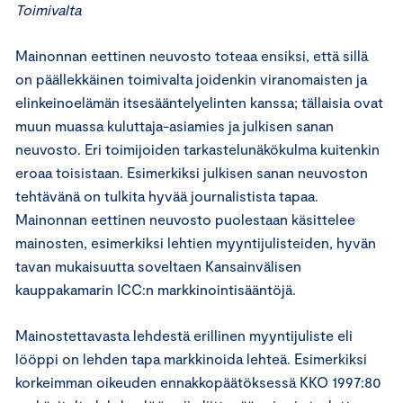
Toimivalta
Mainonnan eettinen neuvosto toteaa ensiksi, että sillä
on päällekkäinen toimivalta joidenkin viranomaisten ja
elinkeinoelämän itsesääntelyelinten kanssa; tällaisia ovat
muun muassa kuluttaja-asiamies ja julkisen sanan
neuvosto. Eri toimijoiden tarkastelunäkökulma kuitenkin
eroaa toisistaan. Esimerkiksi julkisen sanan neuvoston
tehtävänä on tulkita hyvää journalistista tapaa.
Mainonnan eettinen neuvosto puolestaan käsittelee
mainosten, esimerkiksi lehtien myyntijulisteiden, hyvän
tavan mukaisuutta soveltaen Kansainvälisen
kauppakamarin ICC:n markkinointisääntöjä.
Mainostettavasta lehdestä erillinen myyntijuliste eli
lööppi on lehden tapa markkinoida lehteä. Esimerkiksi
korkeimman oikeuden ennakkopäätöksessä KKO 1997:80