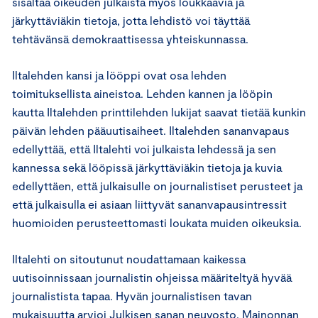
sisältää oikeuden julkaista myös loukkaavia ja
järkyttäviäkin tietoja, jotta lehdistö voi täyttää
tehtävänsä demokraattisessa yhteiskunnassa.
Iltalehden kansi ja lööppi ovat osa lehden
toimituksellista aineistoa. Lehden kannen ja lööpin
kautta Iltalehden printtilehden lukijat saavat tietää kunkin
päivän lehden pääuutisaiheet. Iltalehden sananvapaus
edellyttää, että Iltalehti voi julkaista lehdessä ja sen
kannessa sekä lööpissä järkyttäviäkin tietoja ja kuvia
edellyttäen, että julkaisulle on journalistiset perusteet ja
että julkaisulla ei asiaan liittyvät sananvapausintressit
huomioiden perusteettomasti loukata muiden oikeuksia.
Iltalehti on sitoutunut noudattamaan kaikessa
uutisoinnissaan journalistin ohjeissa määriteltyä hyvää
journalistista tapaa. Hyvän journalistisen tavan
mukaisuutta arvioi Julkisen sanan neuvosto. Mainonnan