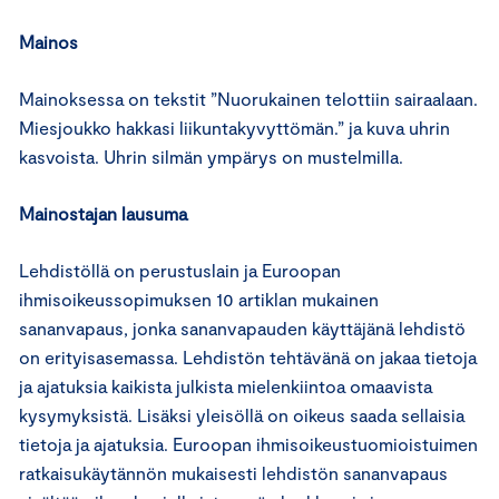
Mainos
Mainoksessa on tekstit ”Nuorukainen telottiin sairaalaan.
Miesjoukko hakkasi liikuntakyvyttömän.” ja kuva uhrin
kasvoista. Uhrin silmän ympärys on mustelmilla.
Mainostajan lausuma
Lehdistöllä on perustuslain ja Euroopan
ihmisoikeussopimuksen 10 artiklan mukainen
sananvapaus, jonka sananvapauden käyttäjänä lehdistö
on erityisasemassa. Lehdistön tehtävänä on jakaa tietoja
ja ajatuksia kaikista julkista mielenkiintoa omaavista
kysymyksistä. Lisäksi yleisöllä on oikeus saada sellaisia
tietoja ja ajatuksia. Euroopan ihmisoikeustuomioistuimen
ratkaisukäytännön mukaisesti lehdistön sananvapaus