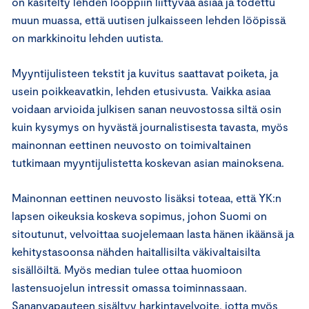
on käsitelty lehden lööppiin liittyvää asiaa ja todettu
muun muassa, että uutisen julkaisseen lehden lööpissä
on markkinoitu lehden uutista.
Myyntijulisteen tekstit ja kuvitus saattavat poiketa, ja
usein poikkeavatkin, lehden etusivusta. Vaikka asiaa
voidaan arvioida julkisen sanan neuvostossa siltä osin
kuin kysymys on hyvästä journalistisesta tavasta, myös
mainonnan eettinen neuvosto on toimivaltainen
tutkimaan myyntijulistetta koskevan asian mainoksena.
Mainonnan eettinen neuvosto lisäksi toteaa, että YK:n
lapsen oikeuksia koskeva sopimus, johon Suomi on
sitoutunut, velvoittaa suojelemaan lasta hänen ikäänsä ja
kehitystasoonsa nähden haitallisilta väkivaltaisilta
sisällöiltä. Myös median tulee ottaa huomioon
lastensuojelun intressit omassa toiminnassaan.
Sananvapauteen sisältyy harkintavelvoite, jotta myös