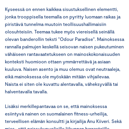
Kyseessä on ennen kaikkea sisustuksellinen elementti,
jonka trooppisella teemalla on pyritty luomaan raikas ja
piristävä tunnelma muutoin teollisuushallimaisiin
olosuhteisiin. Teemaa tukee myös viereisellä seinällä
olevan banderollin teksti "Odour Paradise". Mainoksessa
rannalla palmujen keskellä seisovan naisen pukeutuminen
vähäiseen rantavaatetukseen on mainoskokonaisuuden
konteksti huomioon ottaen ymmärrettävä ja asiaan
kuuluva. Naisen asento ja muu olemus ovat neutraaleja,
eikä mainoksessa ole myöskään mitään vihjailevaa.
Naista ei siten ole kuvattu alentavalla, väheksyvällä tai
halventavalla tavalla.
Lisäksi merkillepantavaa on se, että mainoksessa
esiintyvä nainen on suomalainen fitness-urheilija,
terveellisen elämän konsultti ja kirjailija Anu Kiiveri. Sekä
mies- että naissukupuolisille liikunnan harrastajille