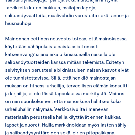
tarvikkeita kuten laukkuja, mailojen lapoja,
salibandyvaatteita, maalivahdin varusteita sekä ranne- ja
hiusnauhoja.
Mainonnan eettinen neuvosto toteaa, että mainoksessa
käytetään vähäpukeista naista asiattomasti
katseenvangitsijana eikä bikiniasuisella naisella ole
salibandytuotteiden kanssa mitään tekemistä. Esitetyn
selvityksen perusteella bikiniasuisen naisen kasvot eivät
ole tunnistettavissa. Sillä, että henkilö mainostajan
mukaan on fitness-urheilija, terveellisen elämän konsultti
ja kirjailija, ei ole tässä tapauksessa merkitystä. Mainos
on niin suurikokoinen, että mainoskuva hallitsee koko
urheiluhallin näkymää. Verkkosivuilta ilmenevän
materiaalin perusteella hallia käyttävät ennen kaikkea
lapset ja nuoret. Hallia markkinoidaan myös lasten sähly-
ja salibandysynttäreiden sekä leirien pitopaikkana.