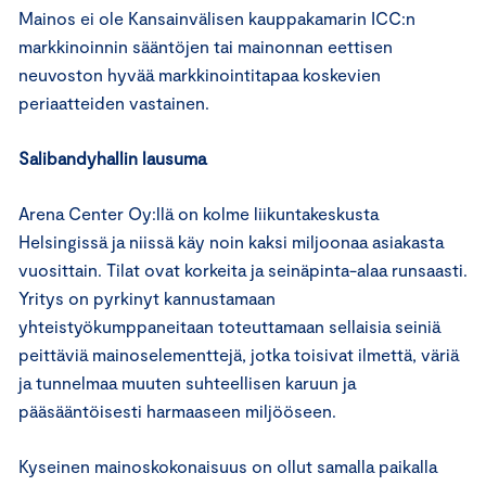
Mainos ei ole Kansainvälisen kauppakamarin ICC:n
markkinoinnin sääntöjen tai mainonnan eettisen
neuvoston hyvää markkinointitapaa koskevien
periaatteiden vastainen.
Salibandyhallin lausuma
Arena Center Oy:llä on kolme liikuntakeskusta
Helsingissä ja niissä käy noin kaksi miljoonaa asiakasta
vuosittain. Tilat ovat korkeita ja seinäpinta-alaa runsaasti.
Yritys on pyrkinyt kannustamaan
yhteistyökumppaneitaan toteuttamaan sellaisia seiniä
peittäviä mainoselementtejä, jotka toisivat ilmettä, väriä
ja tunnelmaa muuten suhteellisen karuun ja
pääsääntöisesti harmaaseen miljööseen.
Kyseinen mainoskokonaisuus on ollut samalla paikalla