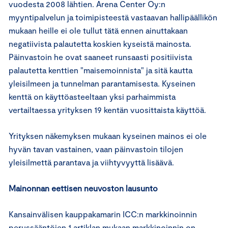
vuodesta 2008 lähtien. Arena Center Oy:n
myyntipalvelun ja toimipisteestä vastaavan hallipäällikön
mukaan heille ei ole tullut tätä ennen ainuttakaan
negatiivista palautetta koskien kyseistä mainosta.
Päinvastoin he ovat saaneet runsaasti positiivista
palautetta kenttien "maisemoinnista" ja sitä kautta
yleisilmeen ja tunnelman parantamisesta. Kyseinen
kenttä on käyttöasteeltaan yksi parhaimmista
vertailtaessa yrityksen 19 kentän vuosittaista käyttöä.
Yrityksen näkemyksen mukaan kyseinen mainos ei ole
hyvän tavan vastainen, vaan päinvastoin tilojen
yleisilmettä parantava ja viihtyvyyttä lisäävä.
Mainonnan eettisen neuvoston lausunto
Kansainvälisen kauppakamarin ICC:n markkinoinnin
perussääntöjen 1 artiklan mukaan markkinoinnin on