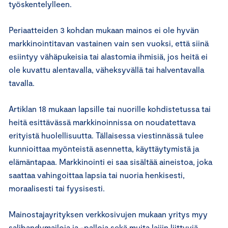
työskentelylleen.
Periaatteiden 3 kohdan mukaan mainos ei ole hyvän
markkinointitavan vastainen vain sen vuoksi, että siinä
esiintyy vähäpukeisia tai alastomia ihmisiä, jos heitä ei
ole kuvattu alentavalla, väheksyvällä tai halventavalla
tavalla.
Artiklan 18 mukaan lapsille tai nuorille kohdistetussa tai
heitä esittävässä markkinoinnissa on noudatettava
erityistä huolellisuutta. Tällaisessa viestinnässä tulee
kunnioittaa myönteistä asennetta, käyttäytymistä ja
elämäntapaa. Markkinointi ei saa sisältää aineistoa, joka
saattaa vahingoittaa lapsia tai nuoria henkisesti,
moraalisesti tai fyysisesti.
Mainostajayrityksen verkkosivujen mukaan yritys myy
salibandymailoja ja -palloja sekä muita lajiin liittyviä