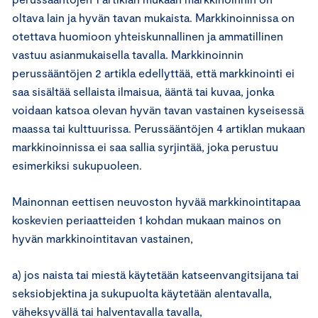
oltava lain ja hyvän tavan mukaista. Markkinoinnissa on
otettava huomioon yhteiskunnallinen ja ammatillinen
vastuu asianmukaisella tavalla. Markkinoinnin
perussääntöjen 2 artikla edellyttää, että markkinointi ei
saa sisältää sellaista ilmaisua, ääntä tai kuvaa, jonka
voidaan katsoa olevan hyvän tavan vastainen kyseisessä
maassa tai kulttuurissa. Perussääntöjen 4 artiklan mukaan
markkinoinnissa ei saa sallia syrjintää, joka perustuu
esimerkiksi sukupuoleen.
Mainonnan eettisen neuvoston hyvää markkinointitapaa
koskevien periaatteiden 1 kohdan mukaan mainos on
hyvän markkinointitavan vastainen,
a) jos naista tai miestä käytetään katseenvangitsijana tai
seksiobjektina ja sukupuolta käytetään alentavalla,
väheksyvällä tai halventavalla tavalla,