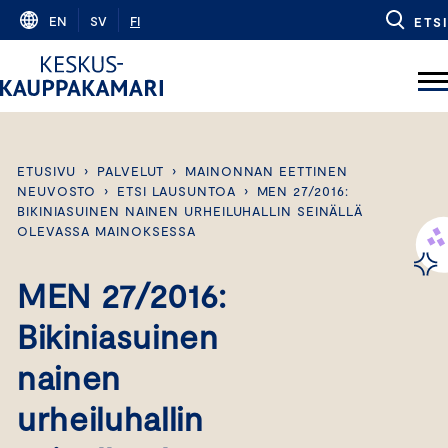
Skip
EN
SV
FI
ETSI
to
content
ETUSIVU
›
PALVELUT
›
MAINONNAN EETTINEN
NEUVOSTO
›
ETSI LAUSUNTOA
›
MEN 27/2016:
BIKINIASUINEN NAINEN URHEILUHALLIN SEINÄLLÄ
OLEVASSA MAINOKSESSA
MEN 27/2016:
Bikiniasuinen
nainen
urheiluhallin