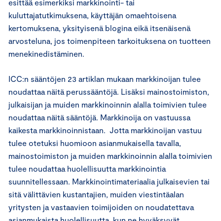
esittää esimerkiksi markkinointi- tai
kuluttajatutkimuksena, käyttäjän omaehtoisena
kertomuksena, yksityisenä blogina eikä itsenäisenä
arvosteluna, jos toimenpiteen tarkoituksena on tuotteen
menekinedistäminen.
ICC:n sääntöjen 23 artiklan mukaan markkinoijan tulee
noudattaa näitä perussääntöjä. Lisäksi mainostoimiston,
julkaisijan ja muiden markkinoinnin alalla toimivien tulee
noudattaa näitä sääntöjä. Markkinoija on vastuussa
kaikesta markkinoinnistaan. Jotta markkinoijan vastuu
tulee otetuksi huomioon asianmukaisella tavalla,
mainostoimiston ja muiden markkinoinnin alalla toimivien
tulee noudattaa huolellisuutta markkinointia
suunnitellessaan. Markkinointimateriaalia julkaisevien tai
sitä välittävien kustantajien, muiden viestintäalan
yritysten ja vastaavien toimijoiden on noudatettava
asianmukaista huolellisuutta, kun ne hyväksyvät