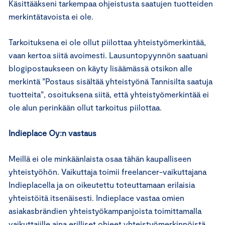
Käsittääkseni tarkempaa ohjeistusta saatujen tuotteiden
merkintätavoista ei ole.
Tarkoituksena ei ole ollut piilottaa yhteistyömerkintää,
vaan kertoa siitä avoimesti. Lausuntopyynnön saatuani
blogipostaukseen on käyty lisäämässä otsikon alle
merkintä ”Postaus sisältää yhteistyönä Tannisilta saatuja
tuotteita”, osoituksena siitä, että yhteistyömerkintää ei
ole alun perinkään ollut tarkoitus piilottaa.
Indieplace Oy:n vastaus
Meillä ei ole minkäänlaista osaa tähän kaupalliseen
yhteistyöhön. Vaikuttaja toimii freelancer-vaikuttajana
Indieplacella ja on oikeutettu toteuttamaan erilaisia
yhteistöitä itsenäisesti. Indieplace vastaa omien
asiakasbrändien yhteistyökampanjoista toimittamalla
vaikuttajille aina erilliset ohjeet yhteistyömerkinnöistä,