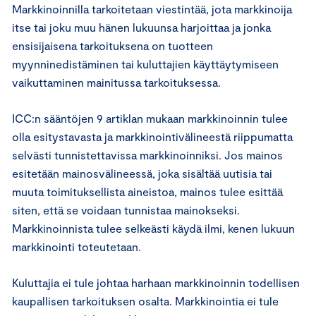
Markkinoinnilla tarkoitetaan viestintää, jota markkinoija
itse tai joku muu hänen lukuunsa harjoittaa ja jonka
ensisijaisena tarkoituksena on tuotteen
myynninedistäminen tai kuluttajien käyttäytymiseen
vaikuttaminen mainitussa tarkoituksessa.
ICC:n sääntöjen 9 artiklan mukaan markkinoinnin tulee
olla esitystavasta ja markkinointivälineestä riippumatta
selvästi tunnistettavissa markkinoinniksi. Jos mainos
esitetään mainosvälineessä, joka sisältää uutisia tai
muuta toimituksellista aineistoa, mainos tulee esittää
siten, että se voidaan tunnistaa mainokseksi.
Markkinoinnista tulee selkeästi käydä ilmi, kenen lukuun
markkinointi toteutetaan.
Kuluttajia ei tule johtaa harhaan markkinoinnin todellisen
kaupallisen tarkoituksen osalta. Markkinointia ei tule