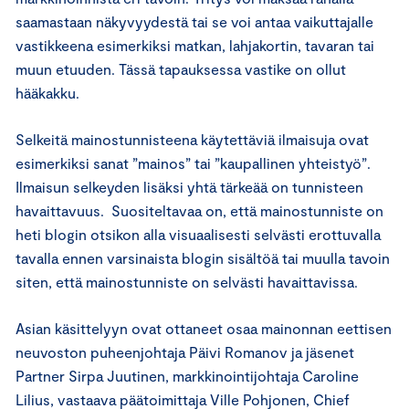
saamastaan näkyvyydestä tai se voi antaa vaikuttajalle
vastikkeena esimerkiksi matkan, lahjakortin, tavaran tai
muun etuuden. Tässä tapauksessa vastike on ollut
hääkakku.
Selkeitä mainostunnisteena käytettäviä ilmaisuja ovat
esimerkiksi sanat ”mainos” tai ”kaupallinen yhteistyö”.
Ilmaisun selkeyden lisäksi yhtä tärkeää on tunnisteen
havaittavuus. Suositeltavaa on, että mainostunniste on
heti blogin otsikon alla visuaalisesti selvästi erottuvalla
tavalla ennen varsinaista blogin sisältöä tai muulla tavoin
siten, että mainostunniste on selvästi havaittavissa.
Asian käsittelyyn ovat ottaneet osaa mainonnan eettisen
neuvoston puheenjohtaja Päivi Romanov ja jäsenet
Partner Sirpa Juutinen, markkinointijohtaja Caroline
Lilius, vastaava päätoimittaja Ville Pohjonen, Chief