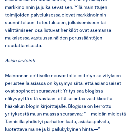
markkinoinnin ja julkaisevat sen. Yllä mainittujen
toimijoiden palveluksessa olevat markkinoinnin
suunnitteluun, toteutukseen, julkaisemiseen tai
välittämiseen osallistuvat henkilöt ovat asemansa
mukaisessa vastuussa näiden perussääntöjen
noudattamisesta.
Asian arviointi
Mainonnan eettiselle neuvostolle esitetyn selvityksen
perusteella asiassa on kysymys siitä, että asianosaiset
ovat sopineet seuraavasti: Yritys saa blogissa
näkyvyyttä sitä vastaan, että se antaa vastikkeetta
hääkakun blogin kirjoittajalle. Blogissa on kerrottu
yrityksestä muun muassa seuraavaa: ”-- meidän mielestä
Tannisilla yhdistyi parhaiten laatu, asiakaspalvelu,
luotettava maine ja kilpailukykyinen hinta.--”