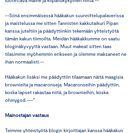
luotettava maine ja kilpailukykyinen hinta.--
--Siinä ensimmäisessä hääkakun suunnittelupalaverissa
ja maistelussa me sitten Tannisten kakkutaikuri Pipan
kanssa juteltiin ja päädyttiinkin tekemään yhteistyötä
tämän kakun tiimoilta. Meidän hääkakkumme on saatu
bloginäkyvyyttä vastaan. Muut makeat sitten taas
tilasimme myöhemmin erikseen ja olemme maksaneet ne
ihan normaalisti.--
Hääkakun lisäksi me päädyttiin tilaamaan näitä maagisia
brownieita ja macaronseja. Macaronseihin päädyttiin,
koska lapset rakastaa niitä, ja brownieihin, koska
ohmygod.---”
Mainostajan vastaus
Teimme yhteistyötä blogin kirjoittajan kanssa hääkakun