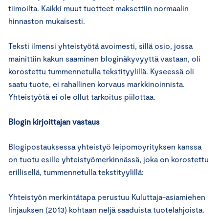
tiimoilta. Kaikki muut tuotteet maksettiin normaalin
hinnaston mukaisesti.
Teksti ilmensi yhteistyötä avoimesti, sillä osio, jossa
mainittiin kakun saaminen bloginäkyvyyttä vastaan, oli
korostettu tummennetulla tekstityylillä. Kyseessä oli
saatu tuote, ei rahallinen korvaus markkinoinnista.
Yhteistyötä ei ole ollut tarkoitus piilottaa.
Blogin kirjoittajan vastaus
Blogipostauksessa yhteistyö leipomoyrityksen kanssa
on tuotu esille yhteistyömerkinnässä, joka on korostettu
erillisellä, tummennetulla tekstityylillä:
Yhteistyön merkintätapa perustuu Kuluttaja-asiamiehen
linjauksen (2013) kohtaan neljä saaduista tuotelahjoista.