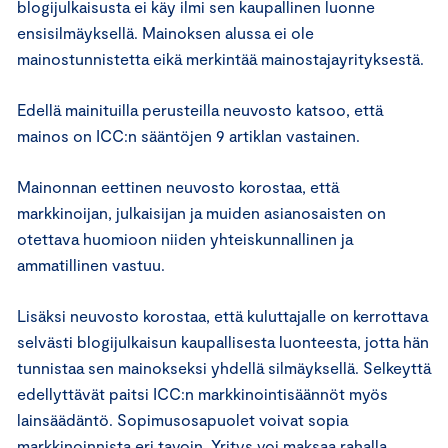
blogijulkaisusta ei käy ilmi sen kaupallinen luonne
ensisilmäyksellä. Mainoksen alussa ei ole
mainostunnistetta eikä merkintää mainostajayrityksestä.
Edellä mainituilla perusteilla neuvosto katsoo, että
mainos on ICC:n sääntöjen 9 artiklan vastainen.
Mainonnan eettinen neuvosto korostaa, että
markkinoijan, julkaisijan ja muiden asianosaisten on
otettava huomioon niiden yhteiskunnallinen ja
ammatillinen vastuu.
Lisäksi neuvosto korostaa, että kuluttajalle on kerrottava
selvästi blogijulkaisun kaupallisesta luonteesta, jotta hän
tunnistaa sen mainokseksi yhdellä silmäyksellä. Selkeyttä
edellyttävät paitsi ICC:n markkinointisäännöt myös
lainsäädäntö. Sopimusosapuolet voivat sopia
markkinoinnista eri tavoin. Yritys voi maksaa rahalla