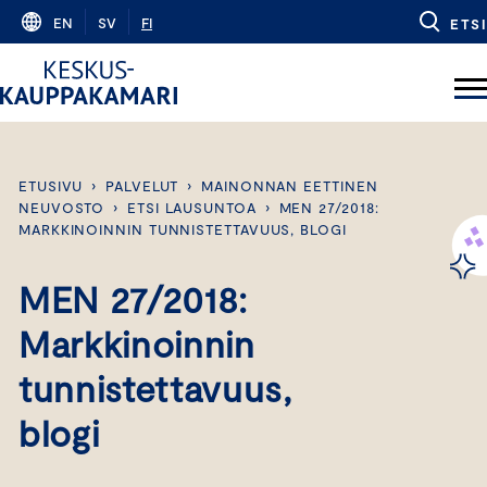
Skip
EN
SV
FI
ETSI
to
content
ETUSIVU
›
PALVELUT
›
MAINONNAN EETTINEN
NEUVOSTO
›
ETSI LAUSUNTOA
›
MEN 27/2018:
MARKKINOINNIN TUNNISTETTAVUUS, BLOGI
MEN 27/2018:
Markkinoinnin
tunnistettavuus,
blogi