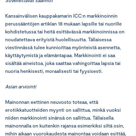
Sovellettavat säännöt
Kansainvälisen kauppakamarin ICC:n markkinoinnin
perussääntöjen artiklan 18 mukaan lapsille tai nuorille
kohdistetussa tai heitä esittävässä markkinoinnissa on
noudatettava erityistä huolellisuutta. Tällaisessa
viestinnässä tulee kunnioittaa myönteistä asennetta,
käyttäytymistä ja elämäntapaa. Markkinointi ei saa
sisältää aineistoa, joka saattaa vahingoittaa lapsia tai
nuoria henkisesti, moraalisesti tai fyysisesti.
Asian arviointi
Mainonnan eettinen neuvosto toteaa, että
erotiikkatuotteiden myynti on sallittua, minkä vuoksi
niiden markkinointi sinänsä on sallittua. Tällaisella
mainonnalla on kuitenkin rajansa esimerkiksi siltä osin,
mihin aikaan vuorokaudesta mainontaa voidaan esittää,