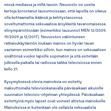
missä mediassa ja millä tavoin. Neuvosto on useita
kertoja korostanut lausunnoissaan, että lapsilla on oikeus
olla kohtaamatta ikäänsä ja kehitystasoonsa
soveltumattomia seksuaalisia ärsykkeitä tavanomaisessa
elinympäristössään (esimerkiksi lausunnot MEN 12/2009,
19/2009 ja 12/2017). Neuvoston vakiintuneen
ratkaisukäytännön mukaan mainos on hyvän tavan
vastainen esimerkiksi silloin, kun mainos on seksuaalisen
sisältönsä vuoksi lapsille sopimaton ja sitä esitetään
julkisella paikalla tai radiossa taikka televisiossa ennen
kello 21.
Kysymyksessä olevia mainoksia on esitetty
maksuttomalla televisiokanavalla päiväsaikaan aikuisille
suunnatun televisio-ohjelman yhteydessä. Päiväsaikaan
esitettyinä myös lapset ovat voineet altistua mainoksille.
Mainoksissa ei kuitenkaan ole sellaista seksuaalista