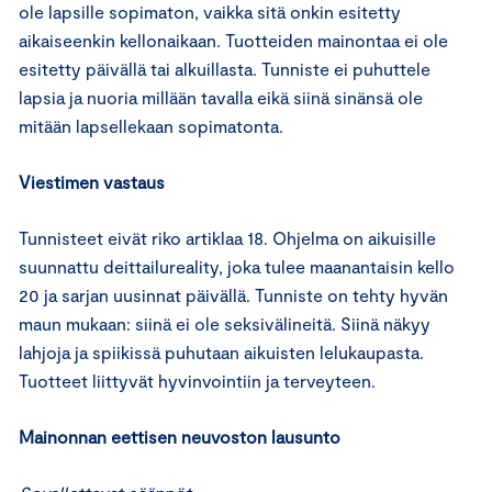
ole lapsille sopimaton, vaikka sitä onkin esitetty
aikaiseenkin kellonaikaan. Tuotteiden mainontaa ei ole
esitetty päivällä tai alkuillasta. Tunniste ei puhuttele
lapsia ja nuoria millään tavalla eikä siinä sinänsä ole
mitään lapsellekaan sopimatonta.
Viestimen vastaus
Tunnisteet eivät riko artiklaa 18. Ohjelma on aikuisille
suunnattu deittailureality, joka tulee maanantaisin kello
20 ja sarjan uusinnat päivällä. Tunniste on tehty hyvän
maun mukaan: siinä ei ole seksivälineitä. Siinä näkyy
lahjoja ja spiikissä puhutaan aikuisten lelukaupasta.
Tuotteet liittyvät hyvinvointiin ja terveyteen.
Mainonnan eettisen neuvoston lausunto