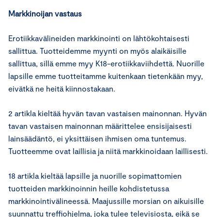
Markkinoijan vastaus
Erotiikkavälineiden markkinointi on lähtökohtaisesti
sallittua. Tuotteidemme myynti on myös alaikäisille
sallittua, sillä emme myy K18-erotiikkaviihdettä. Nuorille
lapsille emme tuotteitamme kuitenkaan tietenkään myy,
eivätkä ne heitä kiinnostakaan.
2 artikla kieltää hyvän tavan vastaisen mainonnan. Hyvän
tavan vastaisen mainonnan määrittelee ensisijaisesti
lainsäädäntö, ei yksittäisen ihmisen oma tuntemus.
Tuotteemme ovat laillisia ja niitä markkinoidaan laillisesti.
18 artikla kieltää lapsille ja nuorille sopimattomien
tuotteiden markkinoinnin heille kohdistetussa
markkinointivälineessä. Maajussille morsian on aikuisille
suunnattu treffiohjelma, joka tulee televisiosta, eikä se