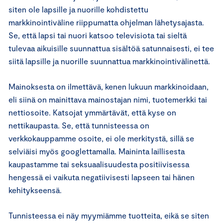
siten ole lapsille ja nuorille kohdistettu
markkinointiväline riippumatta ohjelman lähetysajasta.
Se, että lapsi tai nuori katsoo televisiota tai sieltä
tulevaa aikuisille suunnattua sisältöä satunnaisesti, ei tee
siitä lapsille ja nuorille suunnattua markkinointivälinettä.
Mainoksesta on ilmettävä, kenen lukuun markkinoidaan,
eli siinä on mainittava mainostajan nimi, tuotemerkki tai
nettiosoite. Katsojat ymmärtävät, että kyse on
nettikaupasta. Se, että tunnisteessa on
verkkokauppamme osoite, ei ole merkitystä, sillä se
selviäisi myös googlettamalla. Maininta laillisesta
kaupastamme tai seksuaalisuudesta positiivisessa
hengessä ei vaikuta negatiivisesti lapseen tai hänen
kehitykseensä.
Tunnisteessa ei näy myymiämme tuotteita, eikä se siten