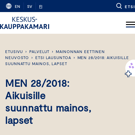
Skip
EN
SV
FI
ETSI
to
content
ETUSIVU
›
PALVELUT
›
MAINONNAN EETTINEN
NEUVOSTO
›
ETSI LAUSUNTOA
›
MEN 28/2018: AIKUISILLE
SUUNNATTU MAINOS, LAPSET
MEN 28/2018:
Aikuisille
suunnattu mainos,
lapset