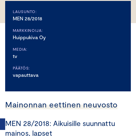
LAUSUNTO:
MEN 28/2018
MARKKINOIJA:
Huippukiva Oy
MEDIA:
tv
PÄÄTÖS:
vapauttava
Mainonnan eettinen neuvosto
MEN 28/2018: Aikuisille suunnattu
mainos, lapset