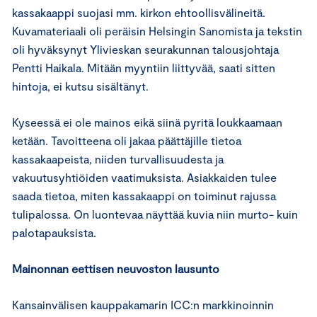
kassakaappi suojasi mm. kirkon ehtoollisvälineitä.
Kuvamateriaali oli peräisin Helsingin Sanomista ja tekstin
oli hyväksynyt Ylivieskan seurakunnan talousjohtaja
Pentti Haikala. Mitään myyntiin liittyvää, saati sitten
hintoja, ei kutsu sisältänyt.
Kyseessä ei ole mainos eikä siinä pyritä loukkaamaan
ketään. Tavoitteena oli jakaa päättäjille tietoa
kassakaapeista, niiden turvallisuudesta ja
vakuutusyhtiöiden vaatimuksista. Asiakkaiden tulee
saada tietoa, miten kassakaappi on toiminut rajussa
tulipalossa. On luontevaa näyttää kuvia niin murto- kuin
palotapauksista.
Mainonnan eettisen neuvoston lausunto
Kansainvälisen kauppakamarin ICC:n markkinoinnin