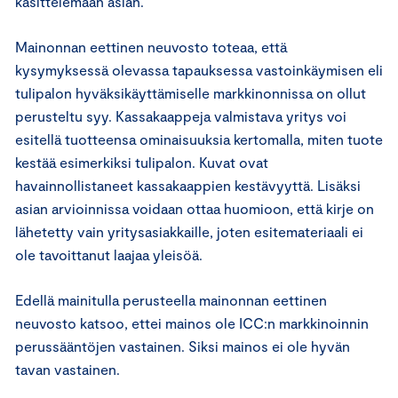
käsittelemään asian.
Mainonnan eettinen neuvosto toteaa, että
kysymyksessä olevassa tapauksessa vastoinkäymisen eli
tulipalon hyväksikäyttämiselle markkinonnissa on ollut
perusteltu syy. Kassakaappeja valmistava yritys voi
esitellä tuotteensa ominaisuuksia kertomalla, miten tuote
kestää esimerkiksi tulipalon. Kuvat ovat
havainnollistaneet kassakaappien kestävyyttä. Lisäksi
asian arvioinnissa voidaan ottaa huomioon, että kirje on
lähetetty vain yritysasiakkaille, joten esitemateriaali ei
ole tavoittanut laajaa yleisöä.
Edellä mainitulla perusteella mainonnan eettinen
neuvosto katsoo, ettei mainos ole ICC:n markkinoinnin
perussääntöjen vastainen. Siksi mainos ei ole hyvän
tavan vastainen.