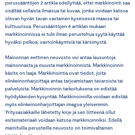
perussääntöjen 2 artikla edellyttää, ettei markkinointi saa
sisältää sellaista ilmaisua tai kuvaa, jonka voidaan katsoa
olevan hyvän tavan vastainen kyseisessä maassa tai
kulttuurissa. Perussääntöjen 4 artiklan mukaan
markkinoinnissa ei tule ilman perusteltua syytä käyttää
hyväksi pelkoa, vastoinkäymisiä tai kärsimystä.
Mainonnan eettinen neuvosto voi antaa lausuntoja
mainonnasta ja muusta markkinoinnista. Markkinoinnin
käsite on laaja. Markkinointia ovat tiedot, joita
elinkeinonharjoittaja antaa tarjoamistaan tavaroista tai
palveluista. Markkinoinnin tarkoituksena on edistää
hyödykkeiden kysyntää. Markkinoinnilla voidaan edistää
myös elinkeinonharjoittajan imagoa yleisemmin.
Yritysasiakkaille lähetetty kirje ja sen liitteenä ollut
esitemateriaali voidaan katsoa markkinoinniksi. Edellä
mainituilla perusteilla neuvosto on toimivaltainen