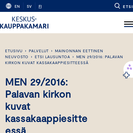
Skip
EN
SV
FI
ETSI
to
content
ETUSIVU
›
PALVELUT
›
MAINONNAN EETTINEN
NEUVOSTO
›
ETSI LAUSUNTOA
›
MEN 29/2016: PALAVAN
KIRKON KUVAT KASSAKAAPPIESITTEESSÄ
MEN 29/2016:
Palavan kirkon
kuvat
kassakaappiesitte
essä