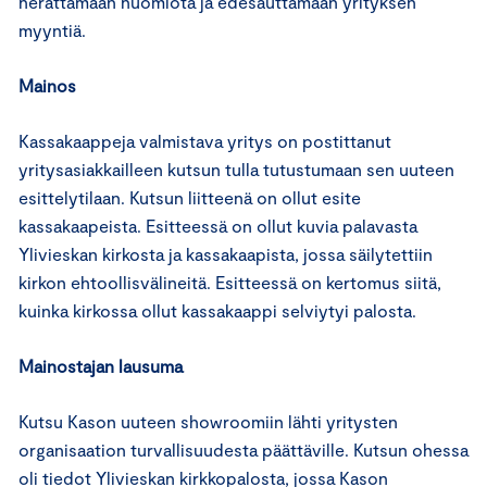
herättämään huomiota ja edesauttamaan yrityksen
myyntiä.
Mainos
Kassakaappeja valmistava yritys on postittanut
yritysasiakkailleen kutsun tulla tutustumaan sen uuteen
esittelytilaan. Kutsun liitteenä on ollut esite
kassakaapeista. Esitteessä on ollut kuvia palavasta
Ylivieskan kirkosta ja kassakaapista, jossa säilytettiin
kirkon ehtoollisvälineitä. Esitteessä on kertomus siitä,
kuinka kirkossa ollut kassakaappi selviytyi palosta.
Mainostajan lausuma
Kutsu Kason uuteen showroomiin lähti yritysten
organisaation turvallisuudesta päättäville. Kutsun ohessa
oli tiedot Ylivieskan kirkkopalosta, jossa Kason