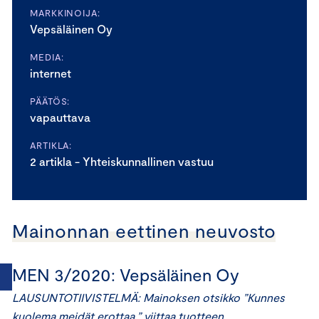
MARKKINOIJA:
Vepsäläinen Oy
MEDIA:
internet
PÄÄTÖS:
vapauttava
ARTIKLA:
2 artikla - Yhteiskunnallinen vastuu
Mainonnan eettinen neuvosto
MEN 3/2020: Vepsäläinen Oy
LAUSUNTOTIIVISTELMÄ: Mainoksen otsikko ”Kunnes
kuolema meidät erottaa.” viittaa tuotteen