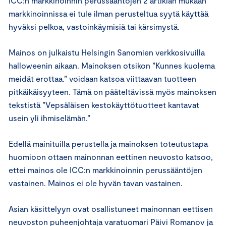
ICC:n markkinoinnin perussääntöjen 2 artiklan mukaan
markkinoinnissa ei tule ilman perusteltua syytä käyttää
hyväksi pelkoa, vastoinkäymisiä tai kärsimystä.
Mainos on julkaistu Helsingin Sanomien verkkosivuilla
halloweenin aikaan. Mainoksen otsikon ”Kunnes kuolema
meidät erottaa.” voidaan katsoa viittaavan tuotteen
pitkäikäisyyteen. Tämä on pääteltävissä myös mainoksen
tekstistä ”Vepsäläisen kestokäyttötuotteet kantavat
usein yli ihmiselämän.”
Edellä mainituilla perustella ja mainoksen toteutustapa
huomioon ottaen mainonnan eettinen neuvosto katsoo,
ettei mainos ole ICC:n markkinoinnin perussääntöjen
vastainen. Mainos ei ole hyvän tavan vastainen.
Asian käsittelyyn ovat osallistuneet mainonnan eettisen
neuvoston puheenjohtaja varatuomari Päivi Romanov ja