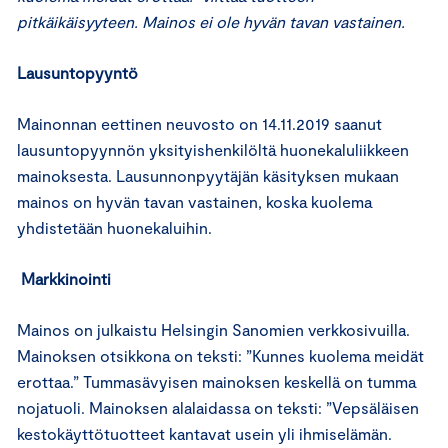
pitkäikäisyyteen. Mainos ei ole hyvän tavan vastainen.
Lausuntopyyntö
Mainonnan eettinen neuvosto on 14.11.2019 saanut
lausuntopyynnön yksityishenkilöltä huonekaluliikkeen
mainoksesta. Lausunnonpyytäjän käsityksen mukaan
mainos on hyvän tavan vastainen, koska kuolema
yhdistetään huonekaluihin.
Markkinointi
Mainos on julkaistu Helsingin Sanomien verkkosivuilla.
Mainoksen otsikkona on teksti: ”Kunnes kuolema meidät
erottaa.” Tummasävyisen mainoksen keskellä on tumma
nojatuoli. Mainoksen alalaidassa on teksti: ”Vepsäläisen
kestokäyttötuotteet kantavat usein yli ihmiselämän.