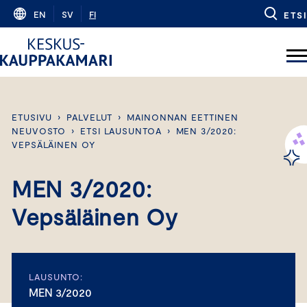
Skip
EN
SV
FI
ETSI
to
content
ETUSIVU
›
PALVELUT
›
MAINONNAN EETTINEN
NEUVOSTO
›
ETSI LAUSUNTOA
›
MEN 3/2020:
VEPSÄLÄINEN OY
MEN 3/2020:
Vepsäläinen Oy
LAUSUNTO:
MEN 3/2020