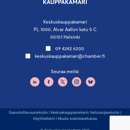
Keskuskauppakamari
PL 1000, Alvar Aallon katu 5 C
00101 Helsinki
09 4242 6200
keskuskauppakamari@chamber.fi
Seuraa meitä:
Saavutettavuusseloste
|
Keskuskauppakamarin tietosuojaseloste
|
Käyttöehdot
|
Muuta evästeasetuksia
© Keskuskauppakamari 2026