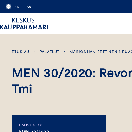
Skip
EN
SV
FI
to
content
ETUSIVU
›
PALVELUT
›
MAINONNAN EETTINEN NEUV
MEN 30/2020: Revont
Tmi
LAUSUNTO:
MEN 30/2020