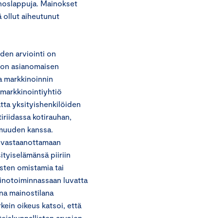
inoslappuja. Mainokset
ä ollut aiheutunut
den arviointi on
ioon asianomaisen
ja markkinoinnin
 markkinointiyhtiö
tta yksityishenkilöiden
iriidassa kotirauhan,
omuuden kanssa.
öt vastaanottamaan
ityiselämänsä piiriin
isten omistamia tai
einotoiminnassaan luvatta
ena mainostilana
kein oikeus katsoi, että
hteiskunnallisten arvojen