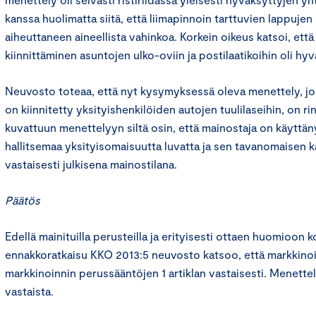
kanssa huolimatta siitä, että liimapinnoin tarttuvien lappujen
aiheuttaneen aineellista vahinkoa. Korkein oikeus katsoi, et
kiinnittäminen asuntojen ulko-oviin ja postilaatikoihin oli hyv
Neuvosto toteaa, että nyt kysymyksessä oleva menettely, jo
on kiinnitetty yksityishenkilöiden autojen tuulilaseihin, on ri
kuvattuun menettelyyn siltä osin, että mainostaja on käyttän
hallitsemaa yksityisomaisuutta luvatta ja sen tavanomaisen 
vastaisesti julkisena mainostilana.
Päätös
Edellä mainituilla perusteilla ja erityisesti ottaen huomioo
ennakkoratkaisu KKO 2013:5 neuvosto katsoo, että markkinoi
markkinoinnin perussääntöjen 1 artiklan vastaisesti. Menette
vastaista.