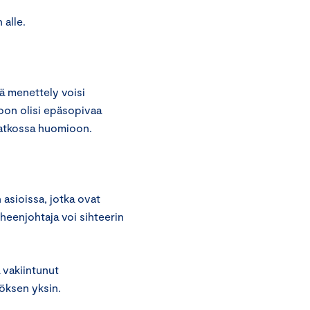
 alle.
ä menettely voisi
toon olisi epäsopivaa
jatkossa huomioon.
asioissa, jotka ovat
uheenjohtaja voi sihteerin
 vakiintunut
öksen yksin.