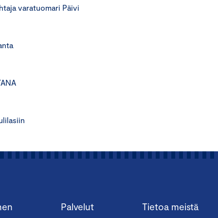
taja varatuomari Päivi
ta
TANA
ilasiin
nen
Palvelut
Tietoa meistä