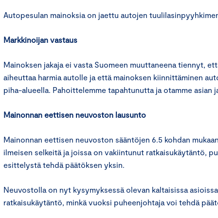
Autopesulan mainoksia on jaettu autojen tuulilasinpyyhkimen
Markkinoijan vastaus
Mainoksen jakaja ei vasta Suomeen muuttaneena tiennyt, ett
aiheuttaa harmia autolle ja että mainoksen kiinnittäminen au
piha-alueella. Pahoittelemme tapahtunutta ja otamme asian 
Mainonnan eettisen neuvoston lausunto
Mainonnan eettisen neuvoston sääntöjen 6.5 kohdan mukaan 
ilmeisen selkeitä ja joissa on vakiintunut ratkaisukäytäntö, p
esittelystä tehdä päätöksen yksin.
Neuvostolla on nyt kysymyksessä olevan kaltaisissa asioissa
ratkaisukäytäntö, minkä vuoksi puheenjohtaja voi tehdä päät