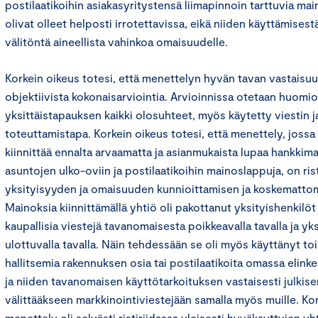
postilaatikoihin asiakasyritystensä liimapinnoin tarttuvia ma
olivat olleet helposti irrotettavissa, eikä niiden käyttämisest
välitöntä aineellista vahinkoa omaisuudelle.
Korkein oikeus totesi, että menettelyn hyvän tavan vastaisuu
objektiivista kokonaisarviointia. Arvioinnissa otetaan huom
yksittäistapauksen kaikki olosuhteet, myös käytetty viestin 
toteuttamistapa. Korkein oikeus totesi, että menettely, jossa
kiinnittää ennalta arvaamatta ja asianmukaista lupaa hankkima
asuntojen ulko-oviin ja postilaatikoihin mainoslappuja, on rist
yksityisyyden ja omaisuuden kunnioittamisen ja koskematt
Mainoksia kiinnittämällä yhtiö oli pakottanut yksityishenkil
kaupallisia viestejä tavanomaisesta poikkeavalla tavalla ja yks
ulottuvalla tavalla. Näin tehdessään se oli myös käyttänyt to
hallitsemia rakennuksen osia tai postilaatikoita omassa elink
ja niiden tavanomaisen käyttötarkoituksen vastaisesti julkis
välittääkseen markkinointiviestejään samalla myös muille. Kor
menettely oli selvästi ristiriidassa yleisesti hyväksyttyjen y