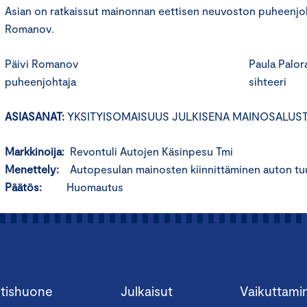
Asian on ratkaissut mainonnan eettisen neuvoston puheenjoh
Romanov.
Päivi Romanov Paula Paloran
puheenjohtaja sihteeri
ASIASANAT:
YKSITYISOMAISUUS JULKISENA MAINOSALUS
Markkinoija:
Revontuli Autojen Käsinpesu Tmi
Menettely:
Autopesulan mainosten kiinnittäminen auton tuul
Päätös:
Huomautus
tishuone
Julkaisut
Vaikuttami