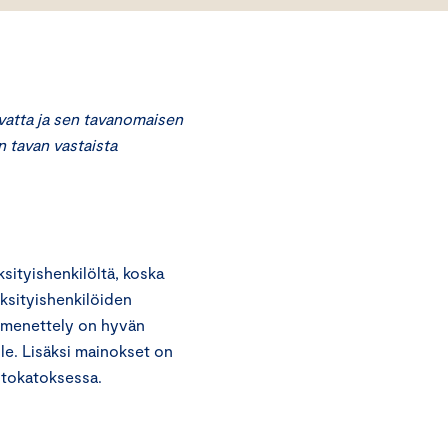
atta ja sen tavanomaisen
n tavan vastaista
ityishenkilöltä, koska
ksityishenkilöiden
n menettely on hyvän
le. Lisäksi mainokset on
autokatoksessa.