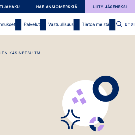
TIJAHAKU
HAE ANSIOMERKKIÄ
LIITY JÄSENEKSI
nnukset
Palvelut
Vastuullisuus
Tietoa meistä
ETSI
JEN KÄSINPESU TMI
u