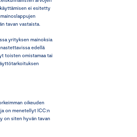
 käyttämisen ei esitetty
tä mainoslappujen
än tavan vastaista.
ssa yrityksen mainoksia
nnastettavissa edellä
yt toisten omistamaa tai
käyttötarkoituksen
n korkeimman oikeuden
ja on menetellyt ICC:n
ly on siten hyvän tavan