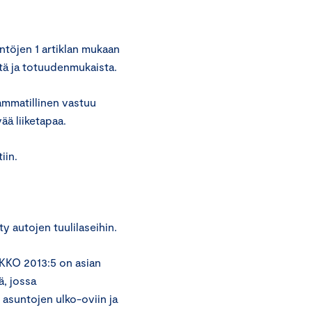
töjen 1 artiklan mukaan
stä ja totuudenmukaista.
ammatillinen vastuu
ää liiketapaa.
iin.
y autojen tuulilaseihin.
KKO 2013:5 on asian
ä, jossa
n asuntojen ulko-oviin ja