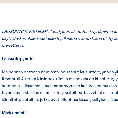
LAUSUNTOTIIVISTELMÄ: Yksityisomaisuuden käyttäminen luv
käyttötarkoituksen vastaisesti julkisena mainostilana oli hyvä
menettelyä.
Lausuntopyyntö
Mainonnan eettinen neuvosto on saanut lausuntopyynnön yks
Revontuli Autojen Käsinpesu Tmi:n mainoksia on kiinnitetty y
autojen tuulilaseihin. Lausunnonpyytäjän käsityksen mukaa
tavan vastaista, koska menettely voi aiheuttaa vahinkoa autol
kiinnitetty autoihin, jotka ovat olleet parkissa yksityisessä 
Markkinointi