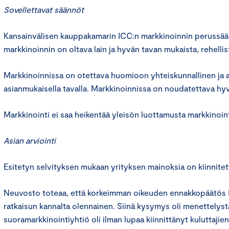
Sovellettavat säännöt
Kansainvälisen kauppakamarin ICC:n markkinoinnin perussään
markkinoinnin on oltava lain ja hyvän tavan mukaista, rehelli
Markkinoinnissa on otettava huomioon yhteiskunnallinen ja 
asianmukaisella tavalla. Markkinoinnissa on noudatettava hyv
Markkinointi ei saa heikentää yleisön luottamusta markkinoint
Asian arviointi
Esitetyn selvityksen mukaan yrityksen mainoksia on kiinnitett
Neuvosto toteaa, että korkeimman oikeuden ennakkopäätös 
ratkaisun kannalta olennainen. Siinä kysymys oli menettelyst
suoramarkkinointiyhtiö oli ilman lupaa kiinnittänyt kuluttajie