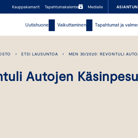
Kauppakamarit
Tapahtumakalenteri
Medialle
ASIANTUN
Uutishuone
Vaikuttaminen
Tapahtumat ja valme
OSTO
›
ETSI LAUSUNTOA
›
MEN 30/2020: REVONTULI AUTO
uli Autojen Käsinpes