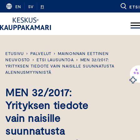
Skip
EN
SV
FI
ETSI
to
content
ETUSIVU
›
PALVELUT
›
MAINONNAN EETTINEN
NEUVOSTO
›
ETSI LAUSUNTOA
›
MEN 32/2017:
YRITYKSEN TIEDOTE VAIN NAISILLE SUUNNATUSTA
ALENNUSMYYNNISTÄ
MEN 32/2017:
Yrityksen tiedote
vain naisille
suunnatusta