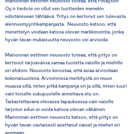
Mainonnan eettinen neuvosto toteaa, että Finlayson
Oy:n tiedote on ollut sen tuotteiden menekin
edistämiseen tähtäävä. Yritys on kertonut sen tulevasta
alennusmyyntikampanjasta. Neuvosto katsoo, että
menettelyn voidaan katsoa olevan markkinointia, jonka
hyvän tavan mukaisuutta neuvosto voi arvioida.
Mainonnan eettinen neuvosto toteaa, että yritys on
kertonut tarjoavansa samaa tuotetta naisille ja miehille
eri ehdoin. Neuvosto korostaa, että asiaa arvioidaan
kokonaisuutena. Arvioinnissa merkitystä on muun
muassa sillä, miten pitkä kampanja on ja sillä, miten suuri
vain toiselle sukupuolelle annettava etu on.
Tarkasteltavana olevassa tapauksessa vain naisille
tarjotun edun ei voida katsoa olevan vähäinen.
Mainonnan eettinen neuvosto katsoo, että yritys on
hyvän tavan vastaisesti asettanut naiset ja miehet eri
asemaan.