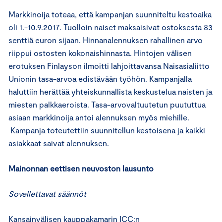
Markkinoija toteaa, että kampanjan suunniteltu kestoaika
oli 1.-10.9.2017. Tuolloin naiset maksaisivat ostoksesta 83
senttiä euron sijaan. Hinnanalennuksen rahallinen arvo
riippui ostosten kokonaishinnasta. Hintojen välisen
erotuksen Finlayson ilmoitti lahjoittavansa Naisasialiitto
Unionin tasa-arvoa edistävään työhön. Kampanjalla
haluttiin herättää yhteiskunnallista keskustelua naisten ja
miesten palkkaeroista. Tasa-arvovaltuutetun puututtua
asiaan markkinoija antoi alennuksen myös miehille.
Kampanja toteutettiin suunnitellun kestoisena ja kaikki
asiakkaat saivat alennuksen.
Mainonnan eettisen neuvoston lausunto
Sovellettavat säännöt
Kansainvälisen kauppakamarin ICC:n