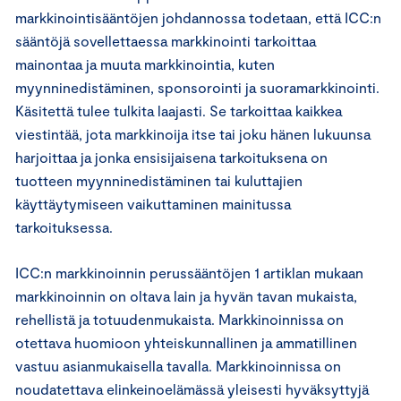
markkinointisääntöjen johdannossa todetaan, että ICC:n
sääntöjä sovellettaessa markkinointi tarkoittaa
mainontaa ja muuta markkinointia, kuten
myynninedistäminen, sponsorointi ja suoramarkkinointi.
Käsitettä tulee tulkita laajasti. Se tarkoittaa kaikkea
viestintää, jota markkinoija itse tai joku hänen lukuunsa
harjoittaa ja jonka ensisijaisena tarkoituksena on
tuotteen myynninedistäminen tai kuluttajien
käyttäytymiseen vaikuttaminen mainitussa
tarkoituksessa.
ICC:n markkinoinnin perussääntöjen 1 artiklan mukaan
markkinoinnin on oltava lain ja hyvän tavan mukaista,
rehellistä ja totuudenmukaista. Markkinoinnissa on
otettava huomioon yhteiskunnallinen ja ammatillinen
vastuu asianmukaisella tavalla. Markkinoinnissa on
noudatettava elinkeinoelämässä yleisesti hyväksyttyjä