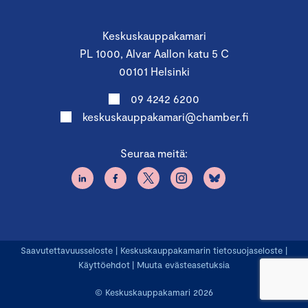
Keskuskauppakamari
PL 1000, Alvar Aallon katu 5 C
00101 Helsinki
09 4242 6200
keskuskauppakamari@chamber.fi
Seuraa meitä:
Saavutettavuusseloste
|
Keskuskauppakamarin tietosuojaseloste
|
Käyttöehdot
|
Muuta evästeasetuksia
© Keskuskauppakamari 2026