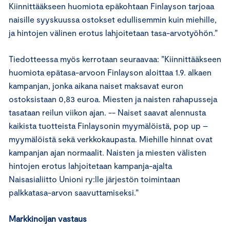
Kiinnittääkseen huomiota epäkohtaan Finlayson tarjoaa
naisille syyskuussa ostokset edullisemmin kuin miehille,
ja hintojen välinen erotus lahjoitetaan tasa-arvotyöhön.”
Tiedotteessa myös kerrotaan seuraavaa: ”Kiinnittääkseen
huomiota epätasa-arvoon Finlayson aloittaa 1.9. alkaen
kampanjan, jonka aikana naiset maksavat euron
ostoksistaan 0,83 euroa. Miesten ja naisten rahapusseja
tasataan reilun viikon ajan. -- Naiset saavat alennusta
kaikista tuotteista Finlaysonin myymälöistä, pop up –
myymälöistä sekä verkkokaupasta. Miehille hinnat ovat
kampanjan ajan normaalit. Naisten ja miesten välisten
hintojen erotus lahjoitetaan kampanja-ajalta
Naisasialiitto Unioni ry:lle järjestön toimintaan
palkkatasa-arvon saavuttamiseksi.”
Markkinoijan vastaus