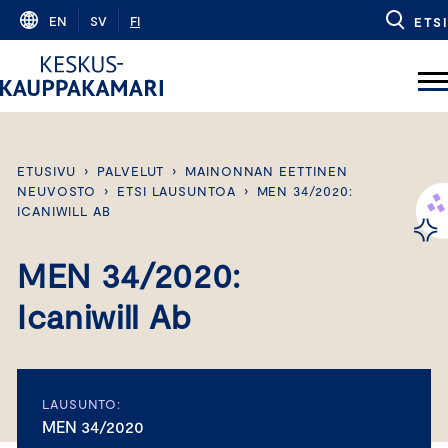
Skip
EN
SV
FI
ETSI
to
content
ETUSIVU
›
PALVELUT
›
MAINONNAN EETTINEN
NEUVOSTO
›
ETSI LAUSUNTOA
›
MEN 34/2020:
ICANIWILL AB
MEN 34/2020:
Icaniwill Ab
LAUSUNTO:
MEN 34/2020