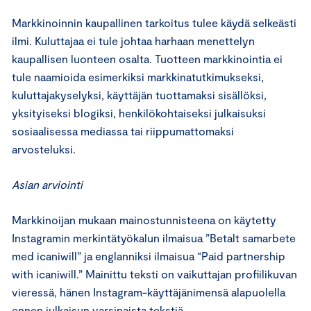
Markkinoinnin kaupallinen tarkoitus tulee käydä selkeästi
ilmi. Kuluttajaa ei tule johtaa harhaan menettelyn
kaupallisen luonteen osalta. Tuotteen markkinointia ei
tule naamioida esimerkiksi markkinatutkimukseksi,
kuluttajakyselyksi, käyttäjän tuottamaksi sisällöksi,
yksityiseksi blogiksi, henkilökohtaiseksi julkaisuksi
sosiaalisessa mediassa tai riippumattomaksi
arvosteluksi.
Asian arviointi
Markkinoijan mukaan mainostunnisteena on käytetty
Instagramin merkintätyökalun ilmaisua ”Betalt samarbete
med icaniwill” ja englanniksi ilmaisua “Paid partnership
with icaniwill.” Mainittu teksti on vaikuttajan profiilikuvan
vieressä, hänen Instagram-käyttäjänimensä alapuolella
ennen julkaisun varsinaista tekstiä.