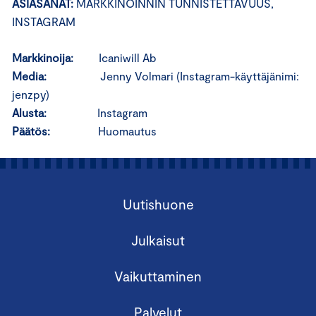
ASIASANAT:
MARKKINOINNIN TUNNISTETTAVUUS,
INSTAGRAM
Markkinoija:
Icaniwill Ab
Media:
Jenny Volmari (Instagram-käyttäjänimi:
jenzpy)
Alusta:
Instagram
Päätös:
Huomautus
Uutishuone
Julkaisut
Vaikuttaminen
Palvelut