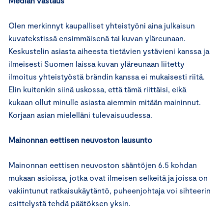
Median vastaus
Olen merkinnyt kaupalliset yhteistyöni aina julkaisun
kuvatekstissä ensimmäisenä tai kuvan yläreunaan.
Keskustelin asiasta aiheesta tietävien ystävieni kanssa ja
ilmeisesti Suomen laissa kuvan yläreunaan liitetty
ilmoitus yhteistyöstä brändin kanssa ei mukaisesti riitä.
Elin kuitenkin siinä uskossa, että tämä riittäisi, eikä
kukaan ollut minulle asiasta aiemmin mitään maininnut.
Korjaan asian mielelläni tulevaisuudessa.
Mainonnan eettisen neuvoston lausunto
Mainonnan eettisen neuvoston sääntöjen 6.5 kohdan
mukaan asioissa, jotka ovat ilmeisen selkeitä ja joissa on
vakiintunut ratkaisukäytäntö, puheenjohtaja voi sihteerin
esittelystä tehdä päätöksen yksin.