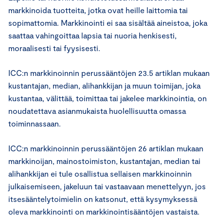
markkinoida tuotteita, jotka ovat heille laittomia tai
sopimattomia. Markkinointi ei saa sisältää aineistoa, joka
saattaa vahingoittaa lapsia tai nuoria henkisesti,
moraalisesti tai fyysisesti.
ICC:n markkinoinnin perussääntöjen 23.5 artiklan mukaan
kustantajan, median, alihankkijan ja muun toimijan, joka
kustantaa, välittää, toimittaa tai jakelee markkinointia, on
noudatettava asianmukaista huolellisuutta omassa
toiminnassaan.
ICC:n markkinoinnin perussääntöjen 26 artiklan mukaan
markkinoijan, mainostoimiston, kustantajan, median tai
alihankkijan ei tule osallistua sellaisen markkinoinnin
julkaisemiseen, jakeluun tai vastaavaan menettelyyn, jos
itsesääntelytoimielin on katsonut, että kysymyksessä
oleva markkinointi on markkinointisääntöjen vastaista.