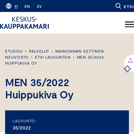
Skip
FI
EN
SV
ETSI
to
content
ETUSIVU
›
PALVELUT
›
MAINONNAN EETTINEN
NEUVOSTO
›
ETSI LAUSUNTOA
›
MEN 35/2022
HUIPPUKIVA OY
MEN 35/2022
Huippukiva Oy
LAUSUNTO:
35/2022