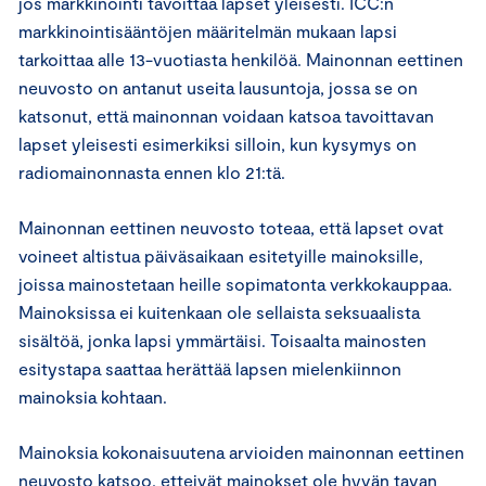
jos markkinointi tavoittaa lapset yleisesti. ICC:n
markkinointisääntöjen määritelmän mukaan lapsi
tarkoittaa alle 13-vuotiasta henkilöä. Mainonnan eettinen
neuvosto on antanut useita lausuntoja, jossa se on
katsonut, että mainonnan voidaan katsoa tavoittavan
lapset yleisesti esimerkiksi silloin, kun kysymys on
radiomainonnasta ennen klo 21:tä.
Mainonnan eettinen neuvosto toteaa, että lapset ovat
voineet altistua päiväsaikaan esitetyille mainoksille,
joissa mainostetaan heille sopimatonta verkkokauppaa.
Mainoksissa ei kuitenkaan ole sellaista seksuaalista
sisältöä, jonka lapsi ymmärtäisi. Toisaalta mainosten
esitystapa saattaa herättää lapsen mielenkiinnon
mainoksia kohtaan.
Mainoksia kokonaisuutena arvioiden mainonnan eettinen
neuvosto katsoo, etteivät mainokset ole hyvän tavan