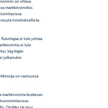
inoinnin on oltava
ssa markkinoinniksi.
nistettavissa
 muuta toimituksellista
 Kuluttajaa ei tule johtaa
kkinointia ei tule
ksi, käyttäjän
i julkaisuksi
rkkinoija on vastuussa
ta markkinointia koskevan
 tunnistettavissa
lla. Otsikko tai muu