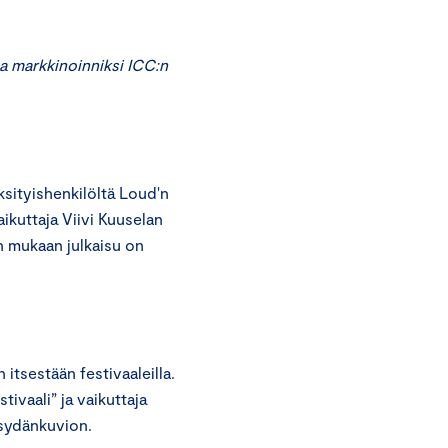
a markkinoinniksi ICC:n
ityishenkilöltä Loud'n
ikuttaja Viivi Kuuselan
n mukaan julkaisu on
 itsestään festivaaleilla.
ivaali” ja vaikuttaja
 sydänkuvion.