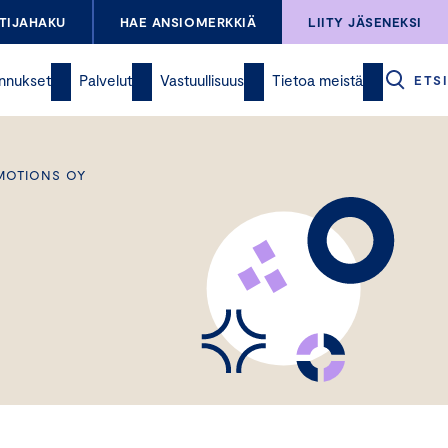
TIJAHAKU
HAE ANSIOMERKKIÄ
LIITY JÄSENEKSI
nnukset
Palvelut
Vastuullisuus
Tietoa meistä
ETSI
OMOTIONS OY