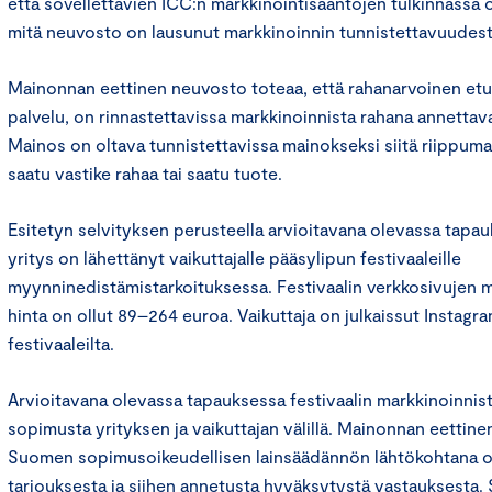
että sovellettavien ICC:n markkinointisääntöjen tulkinnassa
mitä neuvosto on lausunut markkinoinnin tunnistettavuudest
Mainonnan eettinen neuvosto toteaa, että rahanarvoinen etu,
palvelu, on rinnastettavissa markkinoinnista rahana annettav
Mainos on oltava tunnistettavissa mainokseksi siitä riippuma
saatu vastike rahaa tai saatu tuote.
Esitetyn selvityksen perusteella arvioitavana olevassa tapau
yritys on lähettänyt vaikuttajalle pääsylipun festivaaleille
myynninedistämistarkoituksessa. Festivaalin verkkosivujen 
hinta on ollut 89–264 euroa. Vaikuttaja on julkaissut Instagram
festivaaleilta.
Arvioitavana olevassa tapauksessa festivaalin markkinoinnista 
sopimusta yrityksen ja vaikuttajan välillä. Mainonnan eettine
Suomen sopimusoikeudellisen lainsäädännön lähtökohtana o
tarjouksesta ja siihen annetusta hyväksytystä vastauksesta