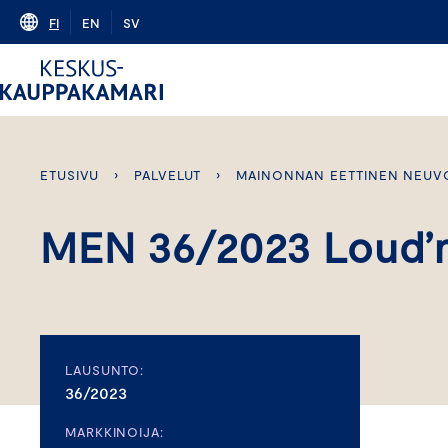
Skip
FI
EN
SV
to
content
ETUSIVU
›
PALVELUT
›
MAINONNAN EETTINEN NEUV
MEN 36/2023 Loud’n
LAUSUNTO:
36/2023
MARKKINOIJA: