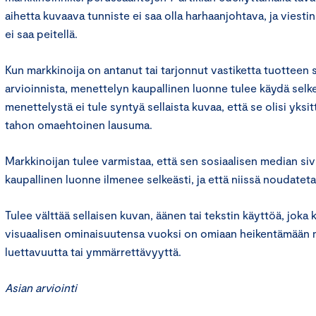
aihetta kuvaava tunniste ei saa olla harhaanjohtava, ja viesti
ei saa peitellä.
Kun markkinoija on antanut tai tarjonnut vastiketta tuotteen 
arvioinnista, menettelyn kaupallinen luonne tulee käydä selkeä
menettelystä ei tule syntyä sellaista kuvaa, että se olisi yksi
tahon omaehtoinen lausuma.
Markkinoijan tulee varmistaa, että sen sosiaalisen median sivu
kaupallinen luonne ilmenee selkeästi, ja että niissä noudateta
Tulee välttää sellaisen kuvan, äänen tai tekstin käyttöä, joka
visuaalisen ominaisuutensa vuoksi on omiaan heikentämään 
luettavuutta tai ymmärrettävyyttä.
Asian arviointi