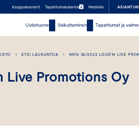
Kauppakamarit
Tapahtumakalenteri
Medialle
ASIANTUN
Uutishuone
Vaikuttaminen
Tapahtumat ja valme
OSTO
›
ETSI LAUSUNTOA
›
MEN 36/2023 LOUD’N LIVE PR
 Live Promotions Oy