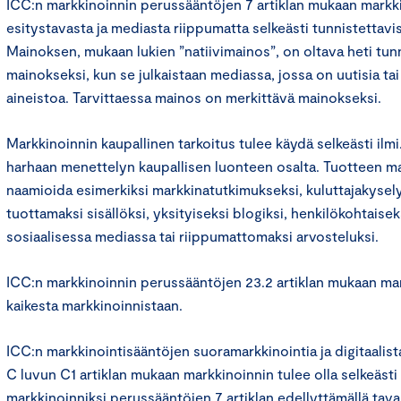
ICC:n markkinoinnin perussääntöjen 7 artiklan mukaan markk
esitystavasta ja mediasta riippumatta selkeästi tunnistettavi
Mainoksen, mukaan lukien ”natiivimainos”, on oltava heti tun
mainokseksi, kun se julkaistaan mediassa, jossa on uutisia tai
aineistoa. Tarvittaessa mainos on merkittävä mainokseksi.
Markkinoinnin kaupallinen tarkoitus tulee käydä selkeästi ilmi.
harhaan menettelyn kaupallisen luonteen osalta. Tuotteen mar
naamioida esimerkiksi markkinatutkimukseksi, kuluttajakysely
tuottamaksi sisällöksi, yksityiseksi blogiksi, henkilökohtaiseks
sosiaalisessa mediassa tai riippumattomaksi arvosteluksi.
ICC:n markkinoinnin perussääntöjen 23.2 artiklan mukaan ma
kaikesta markkinoinnistaan.
ICC:n markkinointisääntöjen suoramarkkinointia ja digitaalis
C luvun C1 artiklan mukaan markkinoinnin tulee olla selkeästi
markkinoinniksi perussääntöjen 7 artiklan edellyttämällä tava