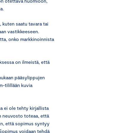
 on otettava huomioon,
a.
 kuten saatu tavara tai
aan vastikkeeseen.
tta, onko markkinoinnista
ksessa on ilmeistä, että
mukaan pääsylippujen
-tilillään kuvia
ei ole tehty kirjallista
n neuvosto toteaa, että
n, että sopimus syntyy
. Sopimus voidaan tehdä