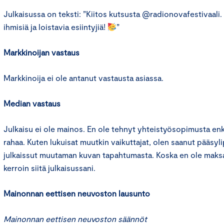
Julkaisussa on teksti: ”Kiitos kutsusta @radionovafestivaali.
ihmisiä ja loistavia esiintyjiä!
”
Markkinoijan vastaus
Markkinoija ei ole antanut vastausta asiassa.
Median vastaus
Julkaisu ei ole mainos. En ole tehnyt yhteistyösopimusta enk
rahaa. Kuten lukuisat muutkin vaikuttajat, olen saanut pääsylip
julkaissut muutaman kuvan tapahtumasta. Koska en ole maksa
kerroin siitä julkaisussani.
Mainonnan eettisen neuvoston lausunto
Mainonnan eettisen neuvoston säännöt