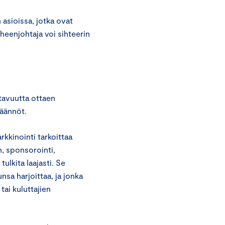
asioissa, jotka ovat
uheenjohtaja voi sihteerin
tavuutta ottaen
äännöt.
kkinointi tarkoittaa
, sponsorointi,
tulkita laajasti. Se
unsa harjoittaa, ja jonka
ai kuluttajien