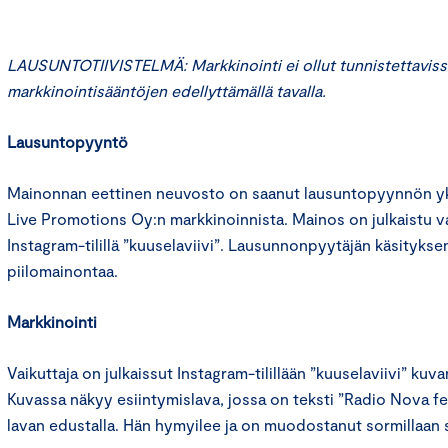
LAUSUNTOTIIVISTELMÄ: Markkinointi ei ollut tunnistettaviss
markkinointisääntöjen edellyttämällä tavalla.
Lausuntopyyntö
Mainonnan eettinen neuvosto on saanut lausuntopyynnön yks
Live Promotions Oy:n markkinoinnista. Mainos on julkaistu va
Instagram-tilillä ”kuuselaviivi”. Lausunnonpyytäjän käsitykse
piilomainontaa.
Markkinointi
Vaikuttaja on julkaissut Instagram-tilillään ”kuuselaviivi” kuvan
Kuvassa näkyy esiintymislava, jossa on teksti ”Radio Nova fest
lavan edustalla. Hän hymyilee ja on muodostanut sormillaan