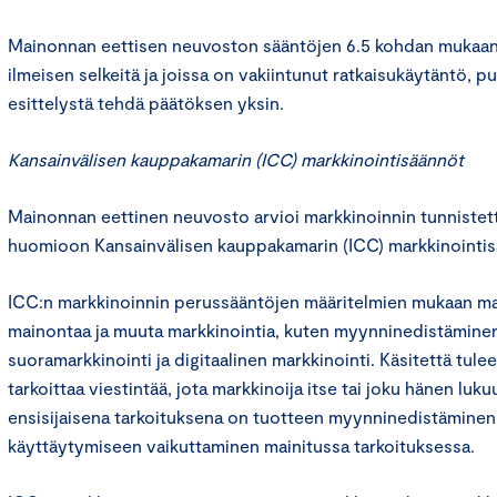
Mainonnan eettisen neuvoston sääntöjen 6.5 kohdan mukaan 
ilmeisen selkeitä ja joissa on vakiintunut ratkaisukäytäntö, p
esittelystä tehdä päätöksen yksin.
Kansainvälisen kauppakamarin (ICC) markkinointisäännöt
Mainonnan eettinen neuvosto arvioi markkinoinnin tunnistet
huomioon Kansainvälisen kauppakamarin (ICC) markkinointis
ICC:n markkinoinnin perussääntöjen määritelmien mukaan mar
mainontaa ja muuta markkinointia, kuten myynninedistäminen
suoramarkkinointi ja digitaalinen markkinointi. Käsitettä tulee 
tarkoittaa viestintää, jota markkinoija itse tai joku hänen luku
ensisijaisena tarkoituksena on tuotteen myynninedistäminen t
käyttäytymiseen vaikuttaminen mainitussa tarkoituksessa.