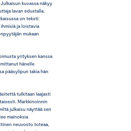
. Julkaisun kuvassa näkyy
uttaja lavan edustalla.
kaisussa on teksti:
ihmisiä ja loistavia
nonpyytäjän mukaan
opimusta yrityksen kanssa
imittanut hänelle
nsa pääsylipun takia hän
tettä tulkitaan laajasti
taisesti. Markkinoinnin
iltä julkaisu näyttää sen
elee mainoksia
ttinen neuvosto toteaa,