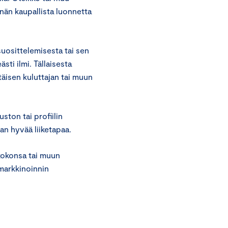
nnän kaupallista luonnetta
suosittelemisesta tai sen
sti ilmi. Tällaisesta
ttäisen kuluttajan tai muun
ston tai profiilin
an hyvää liiketapaa.
 kokonsa tai muun
markkinoinnin