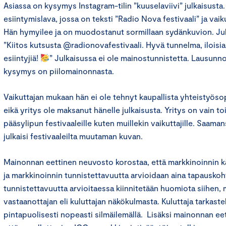
Asiassa on kysymys Instagram-tilin ”kuuselaviivi” julkaisusta
esiintymislava, jossa on teksti ”Radio Nova festivaali” ja vaik
Hän hymyilee ja on muodostanut sormillaan sydänkuvion. Jul
”Kiitos kutsusta @radionovafestivaali. Hyvä tunnelma, iloisia 
esiintyjiä!
” Julkaisussa ei ole mainostunnistetta. Lausun
kysymys on piilomainonnasta.
Vaikuttajan mukaan hän ei ole tehnyt kaupallista yhteistyös
eikä yritys ole maksanut hänelle julkaisusta. Yritys on vain to
pääsylipun festivaaleille kuten muillekin vaikuttajille. Saama
julkaisi festivaaleilta muutaman kuvan.
Mainonnan eettinen neuvosto korostaa, että markkinoinnin käsi
ja markkinoinnin tunnistettavuutta arvioidaan aina tapauskoh
tunnistettavuutta arvioitaessa kiinnitetään huomiota siihen, m
vastaanottajan eli kuluttajan näkökulmasta. Kuluttaja tarkast
pintapuolisesti nopeasti silmäilemällä. Lisäksi mainonnan ee