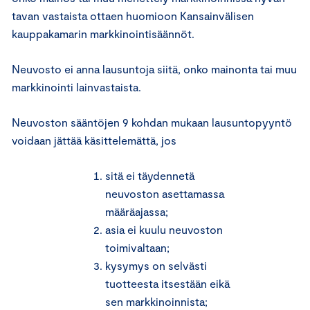
tavan vastaista ottaen huomioon Kansainvälisen
kauppakamarin markkinointisäännöt.
Neuvosto ei anna lausuntoja siitä, onko mainonta tai muu
markkinointi lainvastaista.
Neuvoston sääntöjen 9 kohdan mukaan lausuntopyyntö
voidaan jättää käsittelemättä, jos
sitä ei täydennetä
neuvoston asettamassa
määräajassa;
asia ei kuulu neuvoston
toimivaltaan;
kysymys on selvästi
tuotteesta itsestään eikä
sen markkinoinnista;