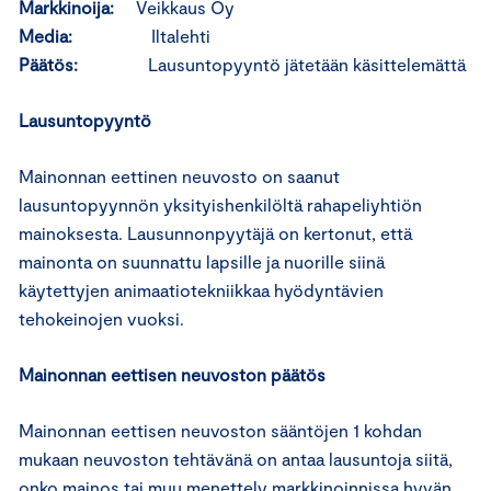
Markkinoija:
Veikkaus Oy
Media:
Iltalehti
Päätös:
Lausuntopyyntö jätetään käsittelemättä
Lausuntopyyntö
Mainonnan eettinen neuvosto on saanut
lausuntopyynnön yksityishenkilöltä rahapeliyhtiön
mainoksesta. Lausunnonpyytäjä on kertonut, että
mainonta on suunnattu lapsille ja nuorille siinä
käytettyjen animaatiotekniikkaa hyödyntävien
tehokeinojen vuoksi.
Mainonnan eettisen neuvoston päätös
Mainonnan eettisen neuvoston sääntöjen 1 kohdan
mukaan neuvoston tehtävänä on antaa lausuntoja siitä,
onko mainos tai muu menettely markkinoinnissa hyvän