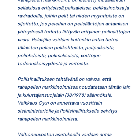
sellaisissa erityisissä pelisaleissa, pelikasinoissa ja
raviradoilla, joihin pelit tai niiden myyntipiste on
sijoitettu, jos peleihin on pelisääntöjen antamisen
yhteydessä todettu liittyvän erityinen pelihaittojen
vaara. Pelaajille voidaan kuitenkin antaa tietoa
tällaisten pelien pelikohteista, pelipaikoista,
peliehdoista, pelimaksuista, voittojen
todennäköisyydestä ja voitoista.
Poliisihallituksen tehtävänä on valvoa, että
rahapelien markkinoinnissa noudatetaan tämän lain
ja kuluttajansuojalain
(38/1978)
säännöksiä.
Veikkaus Oy:n on annettava vuosittain
sisäministeriölle ja Poliisihallitukselle selvitys
rahapelien markkinoinnista.
Valtioneuvoston asetuksella voidaan antaa