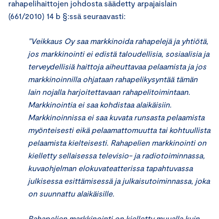
rahapelihaittojen johdosta säädetty arpajaislain
(661/2010) 14 b §:ssä seuraavasti:
”Veikkaus Oy saa markkinoida rahapelejä ja yhtiötä,
jos markkinointi ei edistä taloudellisia, sosiaalisia ja
terveydellisiä haittoja aiheuttavaa pelaamista ja jos
markkinoinnilla ohjataan rahapelikysyntää tämän
lain nojalla harjoitettavaan rahapelitoimintaan.
Markkinointia ei saa kohdistaa alaikäisiin.
Markkinoinnissa ei saa kuvata runsasta pelaamista
myönteisesti eikä pelaamattomuutta tai kohtuullista
pelaamista kielteisesti. Rahapelien markkinointi on
kielletty sellaisessa televisio- ja radiotoiminnassa,
kuvaohjelman elokuvateatterissa tapahtuvassa
julkisessa esittämisessä ja julkaisutoiminnassa, joka
on suunnattu alaikäisille.
Rahapelien markkinointi on kielletty muualla kuin