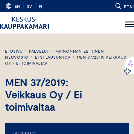
Skip
EN
SV
FI
ETSI
to
content
ETUSIVU
›
PALVELUT
›
MAINONNAN EETTINEN
NEUVOSTO
›
ETSI LAUSUNTOA
›
MEN 37/2019: VEIKKAUS
OY / EI TOIMIVALTAA
MEN 37/2019:
Veikkaus Oy / Ei
toimivaltaa
LAUSUNTO: