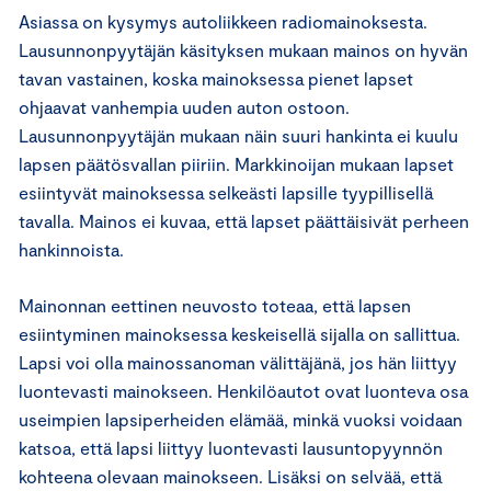
Asiassa on kysymys autoliikkeen radiomainoksesta.
Lausunnonpyytäjän käsityksen mukaan mainos on hyvän
tavan vastainen, koska mainoksessa pienet lapset
ohjaavat vanhempia uuden auton ostoon.
Lausunnonpyytäjän mukaan näin suuri hankinta ei kuulu
lapsen päätösvallan piiriin. Markkinoijan mukaan lapset
esiintyvät mainoksessa selkeästi lapsille tyypillisellä
tavalla. Mainos ei kuvaa, että lapset päättäisivät perheen
hankinnoista.
Mainonnan eettinen neuvosto toteaa, että lapsen
esiintyminen mainoksessa keskeisellä sijalla on sallittua.
Lapsi voi olla mainossanoman välittäjänä, jos hän liittyy
luontevasti mainokseen. Henkilöautot ovat luonteva osa
useimpien lapsiperheiden elämää, minkä vuoksi voidaan
katsoa, että lapsi liittyy luontevasti lausuntopyynnön
kohteena olevaan mainokseen. Lisäksi on selvää, että