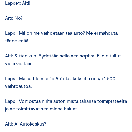
Lapset: Äiti!
Äiti: No?
Lapsi: Millon me vaihdetaan tää auto? Me ei mahduta
tänne enää.
Äiti: Sitten kun löydetään sellainen sopiva. Ei ole tullut
vielä vastaan.
Lapsi: Mä just luin, että Autokeskuksella on yli 1 500
vaihtoautoa.
Lapsi: Voit ostaa niiltä auton mistä tahansa toimipisteeltä
ja ne toimittavat sen minne haluat.
Äiti: Ai Autokeskus?