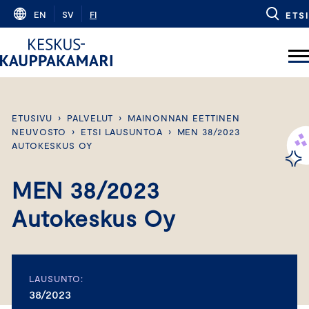
Skip
EN
SV
FI
ETSI
to
content
ETUSIVU
›
PALVELUT
›
MAINONNAN EETTINEN
NEUVOSTO
›
ETSI LAUSUNTOA
›
MEN 38/2023
AUTOKESKUS OY
MEN 38/2023
Autokeskus Oy
LAUSUNTO:
38/2023