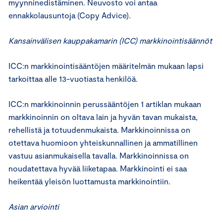
myynninedistäminen. Neuvosto voi antaa
ennakkolausuntoja (Copy Advice).
Kansainvälisen kauppakamarin (ICC) markkinointisäännöt
ICC:n markkinointisääntöjen määritelmän mukaan lapsi
tarkoittaa alle 13-vuotiasta henkilöä.
ICC:n markkinoinnin perussääntöjen 1 artiklan mukaan
markkinoinnin on oltava lain ja hyvän tavan mukaista,
rehellistä ja totuudenmukaista. Markkinoinnissa on
otettava huomioon yhteiskunnallinen ja ammatillinen
vastuu asianmukaisella tavalla. Markkinoinnissa on
noudatettava hyvää liiketapaa. Markkinointi ei saa
heikentää yleisön luottamusta markkinointiin.
Asian arviointi