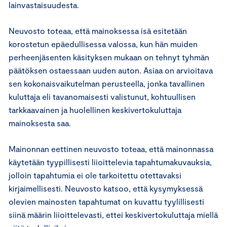
lainvastaisuudesta.
Neuvosto toteaa, että mainoksessa isä esitetään
korostetun epäedullisessa valossa, kun hän muiden
perheenjäsenten käsityksen mukaan on tehnyt tyhmän
päätöksen ostaessaan uuden auton. Asiaa on arvioitava
sen kokonaisvaikutelman perusteella, jonka tavallinen
kuluttaja eli tavanomaisesti valistunut, kohtuullisen
tarkkaavainen ja huolellinen keskivertokuluttaja
mainoksesta saa.
Mainonnan eettinen neuvosto toteaa, että mainonnassa
käytetään tyypillisesti liioittelevia tapahtumakuvauksia,
jolloin tapahtumia ei ole tarkoitettu otettavaksi
kirjaimellisesti. Neuvosto katsoo, että kysymyksessä
olevien mainosten tapahtumat on kuvattu tyylillisesti
siinä määrin liioittelevasti, ettei keskivertokuluttaja miellä