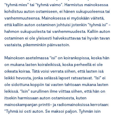
“tyhmä mies” tai “tyhmä vaimo". Harmistus mainoksessa
kohdistuu auton ostamiseen, ei hänen sukupuoleensa tai
vanhemmuuteensa. Mainoksessa ei myöskään väitetä,
että kalliin auton ostaminen johtuisi jotenkin "tyhmä isi” -
hahmon sukupuolesta tai vanhemmuudesta. Kalliin auton
ostaminen ei ole yleisesti halveksuttavaa tai hyvän tavan
vastaista, pikemminkin päinvastoin.
Mainoksen asetelmassa “isi” on koirankopissa, koska hän
on mukana lasten koiraleikissä, koska perheellä ei ole
oikeata koiraa. Tätä voisi verrata siihen, että lasten isä
leikkii hevosta, jonka selässä lapset ratsastavat. “Isi” ei
ole sidottuna koppiin tai vasten tahtoaan mukana lasten
leikissä. “Isin” surullinen ilme viittaa siihen, että hän on
itsekin harmissaan auton ostamisesta, kuten
mainoskampanjan printti- ja radiomainoksissa kerrotaan:
"Tyhmä isi osti auton. Se maksoi paljon. Tyhmän isin