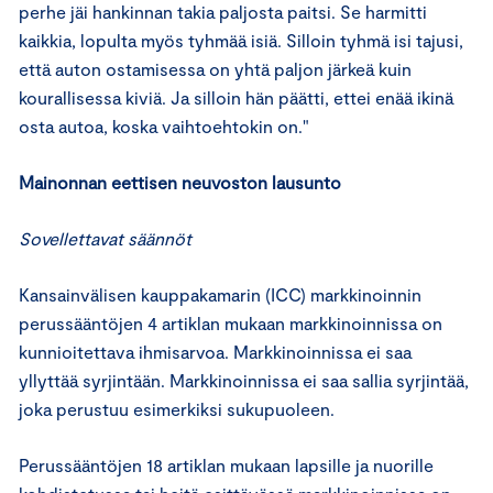
perhe jäi hankinnan takia paljosta paitsi. Se harmitti
kaikkia, lopulta myös tyhmää isiä. Silloin tyhmä isi tajusi,
että auton ostamisessa on yhtä paljon järkeä kuin
kourallisessa kiviä. Ja silloin hän päätti, ettei enää ikinä
osta autoa, koska vaihtoehtokin on."
Mainonnan eettisen neuvoston lausunto
Sovellettavat säännöt
Kansainvälisen kauppakamarin (ICC) markkinoinnin
perussääntöjen 4 artiklan mukaan markkinoinnissa on
kunnioitettava ihmisarvoa. Markkinoinnissa ei saa
yllyttää syrjintään. Markkinoinnissa ei saa sallia syrjintää,
joka perustuu esimerkiksi sukupuoleen.
Perussääntöjen 18 artiklan mukaan lapsille ja nuorille