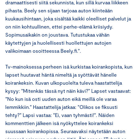
dramaattisesti siitä sekunnista, kun sillä kurvaa liikkeen
pihasta. Beely sen sijaan tarjoaa auton kiinteään
kuukausihintaan, joka sisältää kaikki oleelliset palvelut ja
on niin kohtuullinen, ettei perhe-elämä kriisiydy.
Sopimusaikakin on joustava. Tutustukaa vähän
käytettyjen ja huolellisesti huollettujen autojen
valikoimaan osoitteessa Beely.fi.”.
Tv-mainoksessa perheen isä kurkistaa koirankopista, kun
lapset huutavat häntä nimeltä ja syöttävät hänelle
koirankeksin. Kuvan ulkopuolelta tuleva haastattelija
kysyy: ”Mitenkäs tässä nyt näin kävi?” Lapset vastaavat:
”No kun isä osti uuden auton eikä meillä ole varaa
lemmikkiin.” Haastattelija jatkaa: ”Olikos se fiksusti
tehty?” Lapsi vastaa: ”Ei, vaan tyhmästi!”. Näiden
kommenttien jälkeen isä nyökyttelee koirankeksi
suussaan koirankopissa. Seuraavaksi näytetään auton