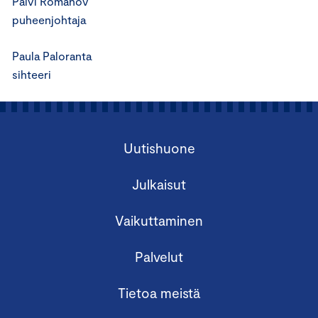
Päivi Romanov
puheenjohtaja
Paula Paloranta
sihteeri
Uutishuone
Julkaisut
Vaikuttaminen
Palvelut
Tietoa meistä