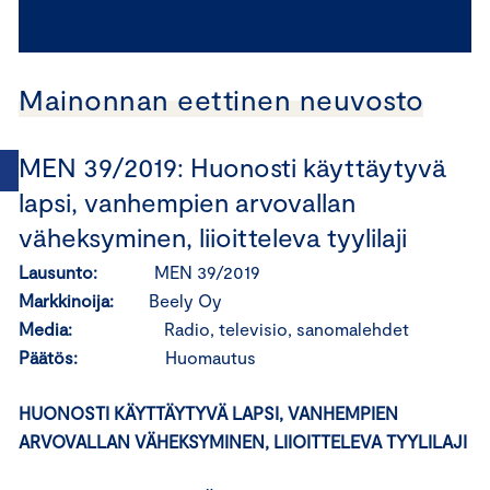
Mainonnan eettinen neuvosto
MEN 39/2019: Huonosti käyttäytyvä
lapsi, vanhempien arvovallan
väheksyminen, liioitteleva tyylilaji
Lausunto:
MEN 39/2019
Markkinoija:
Beely Oy
Media:
Radio, televisio, sanomalehdet
Päätös:
Huomautus
HUONOSTI KÄYTTÄYTYVÄ LAPSI, VANHEMPIEN
ARVOVALLAN VÄHEKSYMINEN, LIIOITTELEVA TYYLILAJI