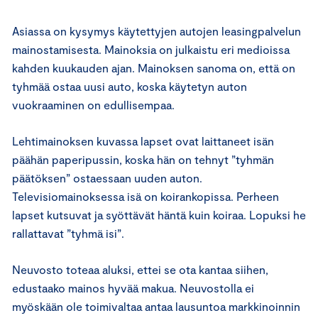
Asiassa on kysymys käytettyjen autojen leasingpalvelun
mainostamisesta. Mainoksia on julkaistu eri medioissa
kahden kuukauden ajan. Mainoksen sanoma on, että on
tyhmää ostaa uusi auto, koska käytetyn auton
vuokraaminen on edullisempaa.
Lehtimainoksen kuvassa lapset ovat laittaneet isän
päähän paperipussin, koska hän on tehnyt ”tyhmän
päätöksen” ostaessaan uuden auton.
Televisiomainoksessa isä on koirankopissa. Perheen
lapset kutsuvat ja syöttävät häntä kuin koiraa. Lopuksi he
rallattavat ”tyhmä isi”.
Neuvosto toteaa aluksi, ettei se ota kantaa siihen,
edustaako mainos hyvää makua. Neuvostolla ei
myöskään ole toimivaltaa antaa lausuntoa markkinoinnin