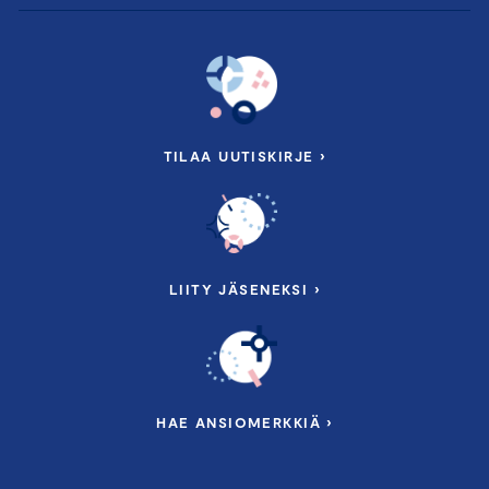
TILAA UUTISKIRJE ›
LIITY JÄSENEKSI ›
HAE ANSIOMERKKIÄ ›