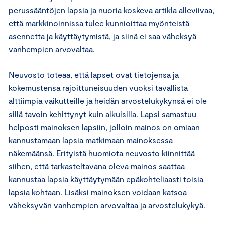
perussääntöjen lapsia ja nuoria koskeva artikla alleviivaa,
että markkinoinnissa tulee kunnioittaa myönteistä
asennetta ja käyttäytymistä, ja siinä ei saa väheksyä
vanhempien arvovaltaa.
Neuvosto toteaa, että lapset ovat tietojensa ja
kokemustensa rajoittuneisuuden vuoksi tavallista
alttiimpia vaikutteille ja heidän arvostelukykynsä ei ole
sillä tavoin kehittynyt kuin aikuisilla. Lapsi samastuu
helposti mainoksen lapsiin, jolloin mainos on omiaan
kannustamaan lapsia matkimaan mainoksessa
näkemäänsä. Erityistä huomiota neuvosto kiinnittää
siihen, että tarkasteltavana oleva mainos saattaa
kannustaa lapsia käyttäytymään epäkohteliaasti toisia
lapsia kohtaan. Lisäksi mainoksen voidaan katsoa
väheksyvän vanhempien arvovaltaa ja arvostelukykyä.