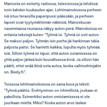
Mainosta on esitetty radiossa, televisiossa ja lehdissä
noin kahden kuukauden ajan. Lehtimainoksessa perheen
isä istuu terassilla paperipussi päässään, ja perheen
lapset ovat tyytymättömän näköisiä. Mainoskuvan
vasemmassa reunassa näkyy auton perä. Mainoksissa on
erilaisia tekstejä kuten: ”Tyhmä isi. Tyhmä isi osti auton.
Se maksoi paljon. Tyhmän isin perhe jäi hankinnan takia
paljosta paitsi. Se harmitti kaikkia, lopulta myös tyhmää
isiä. Silloin tyhmä isi tajusi, että auton ostamisessa on
yhtä paljon järkeä kuin kourallisessa kiviä. Ja silloin hän
päätti, ettei enää ikinä osta autoa, koska vaihtoehtojakin
on. Beely.fi.”.
Toisessa lehtimainoksessa on sama kuva ja teksti:
”Tyhmä päätös. Erehtyminen on inhimillistä, joskaan ei
pakollista. Esimerkiksi auton omistamisessa ei ole
juurikaan mieltä. Miksi? Koska auton arvo laskee