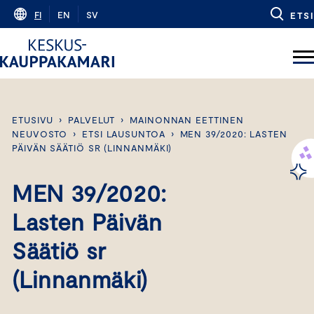
Skip
FI
EN
SV
ETSI
to
content
ETUSIVU
›
PALVELUT
›
MAINONNAN EETTINEN
NEUVOSTO
›
ETSI LAUSUNTOA
›
MEN 39/2020: LASTEN
PÄIVÄN SÄÄTIÖ SR (LINNANMÄKI)
MEN 39/2020:
Lasten Päivän
Säätiö sr
(Linnanmäki)