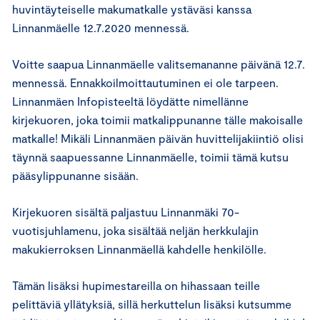
huvintäyteiselle makumatkalle ystäväsi kanssa
Linnanmäelle 12.7.2020 mennessä.
Voitte saapua Linnanmäelle valitsemananne päivänä 12.7.
mennessä. Ennakkoilmoittautuminen ei ole tarpeen.
Linnanmäen Infopisteeltä löydätte nimellänne
kirjekuoren, joka toimii matkalippunanne tälle makoisalle
matkalle! Mikäli Linnanmäen päivän huvittelijakiintiö olisi
täynnä saapuessanne Linnanmäelle, toimii tämä kutsu
pääsylippunanne sisään.
Kirjekuoren sisältä paljastuu Linnanmäki 70-
vuotisjuhlamenu, joka sisältää neljän herkkulajin
makukierroksen Linnanmäellä kahdelle henkilölle.
Tämän lisäksi hupimestareilla on hihassaan teille
pelittäviä yllätyksiä, sillä herkuttelun lisäksi kutsumme