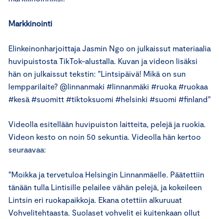
Markkinointi
Elinkeinonharjoittaja Jasmin Ngo on julkaissut materiaalia
huvipuistosta TikTok-alustalla. Kuvan ja videon lisäksi
hän on julkaissut tekstin: ”Lintsipäivä! Mikä on sun
lempparilaite? @linnanmaki #linnanmäki #ruoka #ruokaa
#kesä #suomitt #tiktoksuomi #helsinki #suomi #finland”
Videolla esitellään huvipuiston laitteita, pelejä ja ruokia.
Videon kesto on noin 50 sekuntia. Videolla hän kertoo
seuraavaa:
”Moikka ja tervetuloa Helsingin Linnanmäelle. Päätettiin
tänään tulla Lintisille pelailee vähän pelejä, ja kokeileen
Lintsin eri ruokapaikkoja. Ekana otettiin alkuruuat
Vohvelitehtaasta. Suolaset vohvelit ei kuitenkaan ollut