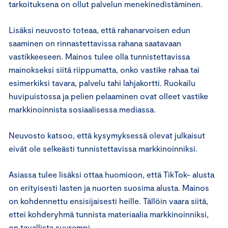
tarkoituksena on ollut palvelun menekinedistäminen.
Lisäksi neuvosto toteaa, että rahanarvoisen edun
saaminen on rinnastettavissa rahana saatavaan
vastikkeeseen. Mainos tulee olla tunnistettavissa
mainokseksi siitä riippumatta, onko vastike rahaa tai
esimerkiksi tavara, palvelu tahi lahjakortti. Ruokailu
huvipuistossa ja pelien pelaaminen ovat olleet vastike
markkinoinnista sosiaalisessa mediassa.
Neuvosto katsoo, että kysymyksessä olevat julkaisut
eivät ole selkeästi tunnistettavissa markkinoinniksi.
Asiassa tulee lisäksi ottaa huomioon, että TikTok- alusta
on erityisesti lasten ja nuorten suosima alusta. Mainos
on kohdennettu ensisijaisesti heille. Tällöin vaara siitä,
ettei kohderyhmä tunnista materiaalia markkinoinniksi,
on tavallista suurempi.