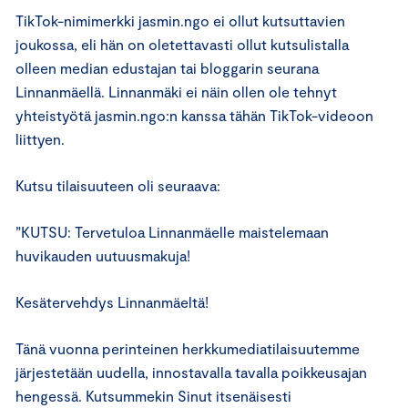
TikTok-nimimerkki jasmin.ngo ei ollut kutsuttavien
joukossa, eli hän on oletettavasti ollut kutsulistalla
olleen median edustajan tai bloggarin seurana
Linnanmäellä. Linnanmäki ei näin ollen ole tehnyt
yhteistyötä jasmin.ngo:n kanssa tähän TikTok-videoon
liittyen.
Kutsu tilaisuuteen oli seuraava:
”KUTSU: Tervetuloa Linnanmäelle maistelemaan
huvikauden uutuusmakuja!
Kesätervehdys Linnanmäeltä!
Tänä vuonna perinteinen herkkumediatilaisuutemme
järjestetään uudella, innostavalla tavalla poikkeusajan
hengessä. Kutsummekin Sinut itsenäisesti