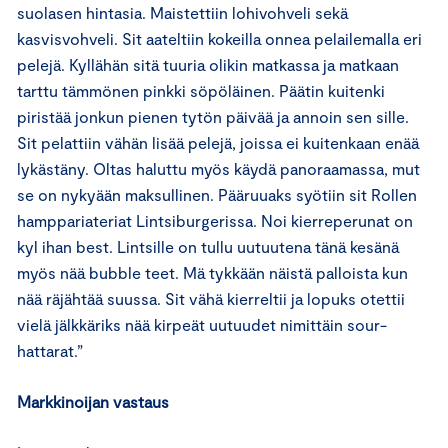
suolasen hintasia. Maistettiin lohivohveli sekä
kasvisvohveli. Sit aateltiin kokeilla onnea pelailemalla eri
pelejä. Kyllähän sitä tuuria olikin matkassa ja matkaan
tarttu tämmönen pinkki söpöläinen. Päätin kuitenki
piristää jonkun pienen tytön päivää ja annoin sen sille.
Sit pelattiin vähän lisää pelejä, joissa ei kuitenkaan enää
lykästäny. Oltas haluttu myös käydä panoraamassa, mut
se on nykyään maksullinen. Pääruuaks syötiin sit Rollen
hamppariateriat Lintsiburgerissa. Noi kierreperunat on
kyl ihan best. Lintsille on tullu uutuutena tänä kesänä
myös nää bubble teet. Mä tykkään näistä palloista kun
nää räjähtää suussa. Sit vähä kierreltii ja lopuks otettii
vielä jälkkäriks nää kirpeät uutuudet nimittäin sour-
hattarat.”
Markkinoijan vastaus