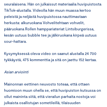
seuralaisena. Hän on julkaissut materiaalia huvipuistosta
TikTok-alustalla. Videolla hän muun muassa kertoo
peleistä ja neljästä huvipuistossa nauttimastaan
herkusta: alkuruokana Vohvelitehtaan vohvelit,
pääruokana Rollen hamppariateriat Lintsiburgerissa,
kesän uutuus bubble tee ja jälkiruokana kirpeä uutuus
sour-hattara.
Kysymyksessä oleva video on saanut alustalla 24 700
tykkäystä, 475 kommenttia ja sitä on jaettu 152 kertaa.
Asian arviointi
Mainonnan eettinen neuvosto toteaa, että ottaen
huomioon muun ohella se, että huvipuiston kutsussa on
ollut maininta siitä, että vierailun parhaita nostoja voi
julkaista osallistujan sometileillä, tilaisuuden