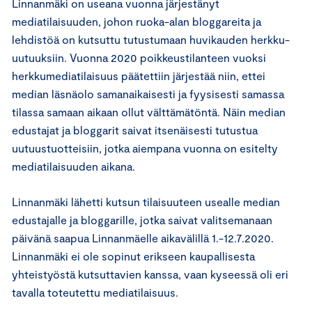
Linnanmäki on useana vuonna järjestänyt
mediatilaisuuden, johon ruoka-alan bloggareita ja
lehdistöä on kutsuttu tutustumaan huvikauden herkku-
uutuuksiin. Vuonna 2020 poikkeustilanteen vuoksi
herkkumediatilaisuus päätettiin järjestää niin, ettei
median läsnäolo samanaikaisesti ja fyysisesti samassa
tilassa samaan aikaan ollut välttämätöntä. Näin median
edustajat ja bloggarit saivat itsenäisesti tutustua
uutuustuotteisiin, jotka aiempana vuonna on esitelty
mediatilaisuuden aikana.
Linnanmäki lähetti kutsun tilaisuuteen usealle median
edustajalle ja bloggarille, jotka saivat valitsemanaan
päivänä saapua Linnanmäelle aikavälillä 1.-12.7.2020.
Linnanmäki ei ole sopinut erikseen kaupallisesta
yhteistyöstä kutsuttavien kanssa, vaan kyseessä oli eri
tavalla toteutettu mediatilaisuus.