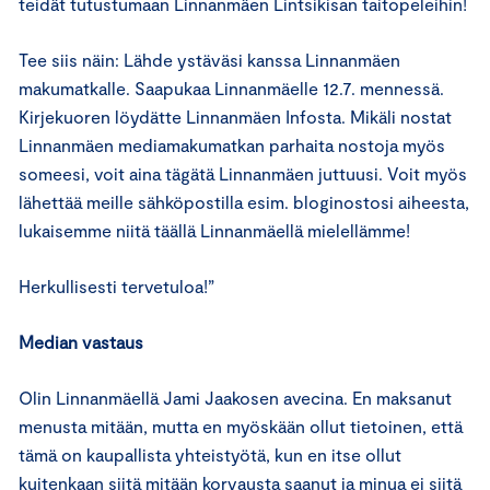
teidät tutustumaan Linnanmäen Lintsikisan taitopeleihin!
Tee siis näin: Lähde ystäväsi kanssa Linnanmäen
makumatkalle. Saapukaa Linnanmäelle 12.7. mennessä.
Kirjekuoren löydätte Linnanmäen Infosta. Mikäli nostat
Linnanmäen mediamakumatkan parhaita nostoja myös
someesi, voit aina tägätä Linnanmäen juttuusi. Voit myös
lähettää meille sähköpostilla esim. bloginostosi aiheesta,
lukaisemme niitä täällä Linnanmäellä mielellämme!
Herkullisesti tervetuloa!”
Median vastaus
Olin Linnanmäellä Jami Jaakosen avecina. En maksanut
menusta mitään, mutta en myöskään ollut tietoinen, että
tämä on kaupallista yhteistyötä, kun en itse ollut
kuitenkaan siitä mitään korvausta saanut ja minua ei siitä