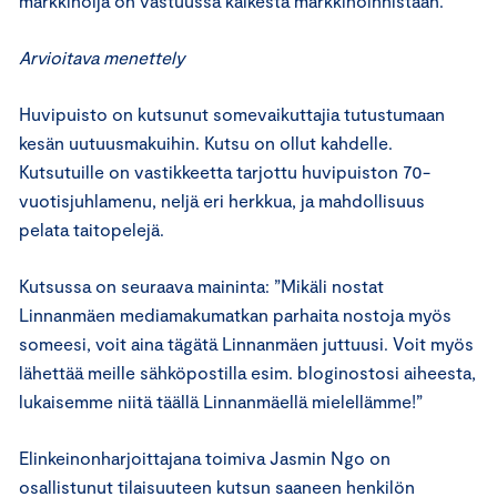
markkinoija on vastuussa kaikesta markkinoinnistaan.
Arvioitava menettely
Huvipuisto on kutsunut somevaikuttajia tutustumaan
kesän uutuusmakuihin. Kutsu on ollut kahdelle.
Kutsutuille on vastikkeetta tarjottu huvipuiston 70-
vuotisjuhlamenu, neljä eri herkkua, ja mahdollisuus
pelata taitopelejä.
Kutsussa on seuraava maininta: ”Mikäli nostat
Linnanmäen mediamakumatkan parhaita nostoja myös
someesi, voit aina tägätä Linnanmäen juttuusi. Voit myös
lähettää meille sähköpostilla esim. bloginostosi aiheesta,
lukaisemme niitä täällä Linnanmäellä mielellämme!”
Elinkeinonharjoittajana toimiva Jasmin Ngo on
osallistunut tilaisuuteen kutsun saaneen henkilön