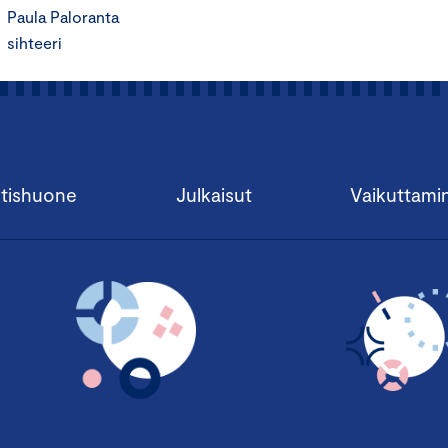
Paula Paloranta
sihteeri
tishuone
Julkaisut
Vaikuttami