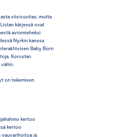
asta viisivuotias, mutta
 Listan kärjessä ovat
änestä aviomieheksi
hdessä Nyrkin kanssa
nteraktiivisen Baby Born
toja. Korostan
väliin.
yt on tekemisen
ujahahmo kertoo
isä kertoo
n vauvanhoitoa ja