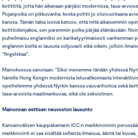
kotitöitä, jotta hän aikanaan pärjäisi modernissa, tasa-arvoi
Pojanpoika on pikkuvanha, koska pohtii jo viisivuotiaana avio
kanssa. Tämän takia isoisä katsoo, että mitä aikaisemmin ope
kotitöidenjakoa, sen paremmin poika pärjää elämässään. Noi
puheilmaisu englanniksi on karikatyyrimaisesti vanhemman po
englannin kieltä ei lausuta soljuvasti eikä oikein, jolloin ilmais
“fingelskaa”.
Mainoksessa sanotaan: “Siksi menemme tänään yhdessä Nyr
hänelle Hong Kongin modernista leluvalikoimasta interaktiiv
opettelemme yhdessä Nyrkin kanssa vauvanhoitoa sekä keitti
tasa-arvoista maailmankuvaa, eikä ole seksistinen.
Mainonnan eettisen neuvoston lausunto
Kansainvälisen kauppakamarin ICC:n markkinoinnin perussää
markkinointi ei saa sisältää sellaista ilmaisua, ääntä tai kuvaa