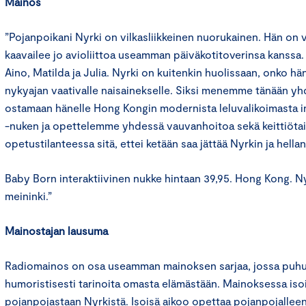
Mainos
”Pojanpoikani Nyrki on vilkasliikkeinen nuorukainen. Hän on v
kaavailee jo avioliittoa useamman päiväkotitoverinsa kanssa.
Aino, Matilda ja Julia. Nyrki on kuitenkin huolissaan, onko h
nykyajan vaativalle naisainekselle. Siksi menemme tänään y
ostamaan hänelle Hong Kongin modernista leluvalikoimasta i
-nuken ja opettelemme yhdessä vauvanhoitoa sekä keittiötai
opetustilanteessa sitä, ettei ketään saa jättää Nyrkin ja hellan 
Baby Born interaktiivinen nukke hintaan 39,95. Hong Kong. N
meininki.”
Mainostajan lausuma
Radiomainos on osa useamman mainoksen sarjaa, jossa puh
humoristisesti tarinoita omasta elämästään. Mainoksessa iso
pojanpojastaan Nyrkistä. Isoisä aikoo opettaa pojanpojallee