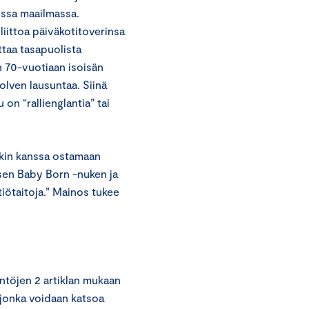
sessa maailmassa.
liittoa päiväkotitoverinsa
ttaa tasapuolista
n 70-vuotiaan isoisän
lven lausuntaa. Siinä
u on “rallienglantia” tai
kin kanssa ostamaan
isen Baby Born -nuken ja
ötaitoja.” Mainos tukee
ntöjen 2 artiklan mukaan
, jonka voidaan katsoa