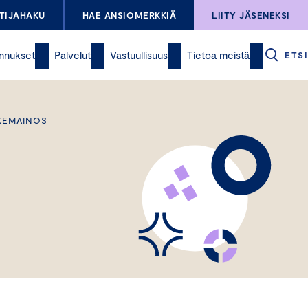
TIJAHAKU
HAE ANSIOMERKKIÄ
LIITY JÄSENEKSI
nnukset
Palvelut
Vastuullisuus
Tietoa meistä
ETSI
KKEMAINOS