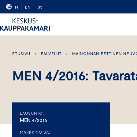
Skip
FI
EN
SV
to
content
ETUSIVU
›
PALVELUT
›
MAINONNAN EETTINEN NEUV
MEN 4/2016: Tavara
LAUSUNTO:
MEN 4/2016
MARKKINOIJA: