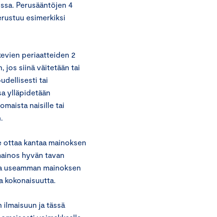
issa. Perusääntöjen 4
perustuu esimerkiksi
evien periaatteiden 2
jos siinä väitetään tai
udellisesti tai
sa ylläpidetään
omaista naisille tai
.
e ottaa kantaa mainoksen
mainos hyvän tavan
osa useamman mainoksen
a kokonaisuutta.
ilmaisuun ja tässä