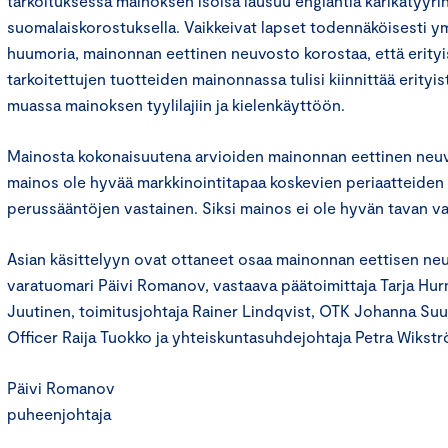
tarkoituksessa mainoksen isoisä lausuu englantia karikatyyri
suomalaiskorostuksella. Vaikkeivat lapset todennäköisesti 
huumoria, mainonnan eettinen neuvosto korostaa, että erityis
tarkoitettujen tuotteiden mainonnassa tulisi kiinnittää erity
muassa mainoksen tyylilajiin ja kielenkäyttöön.
Mainosta kokonaisuutena arvioiden mainonnan eettinen neuv
mainos ole hyvää markkinointitapaa koskevien periaatteiden 
perussääntöjen vastainen. Siksi mainos ei ole hyvän tavan va
Asian käsittelyyn ovat ottaneet osaa mainonnan eettisen n
varatuomari Päivi Romanov, vastaava päätoimittaja Tarja Hur
Juutinen, toimitusjohtaja Rainer Lindqvist, OTK Johanna Su
Officer Raija Tuokko ja yhteiskuntasuhdejohtaja Petra Wiks
Päivi Romanov
puheenjohtaja