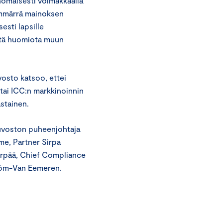
nomaisesti voimakkaalla
ymmärrä mainoksen
esti lapsille
istä huomiota muun
osto katsoo, ettei
tai ICC:n markkinoinnin
stainen.
euvoston puheenjohtaja
me, Partner Sirpa
urpää, Chief Compliance
tröm-Van Eemeren.