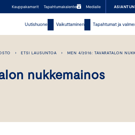
Kauppakamarit
Tapahtumakalenteri
Medialle
ASIANTUN
Uutishuone
Vaikuttaminen
Tapahtumat ja valme
OSTO
›
ETSI LAUSUNTOA
›
MEN 4/2016: TAVARATALON NU
talon nukkemainos