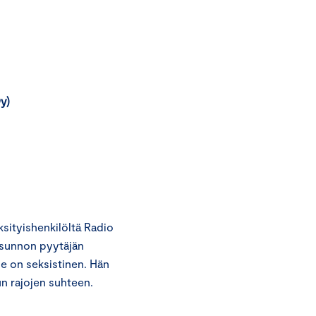
y)
ityishenkilöltä Radio
usunnon pyytäjän
e on seksistinen. Hän
n rajojen suhteen.