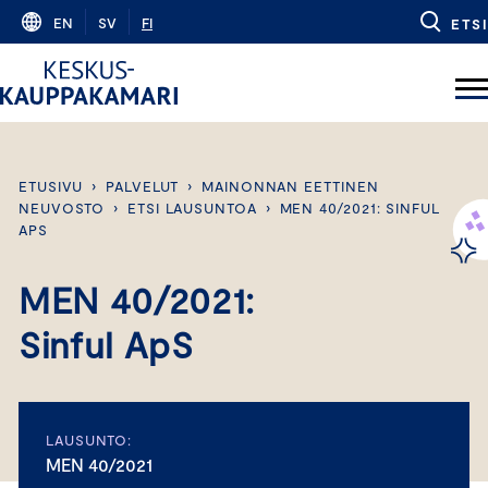
Skip
EN
SV
FI
ETSI
to
content
ETUSIVU
›
PALVELUT
›
MAINONNAN EETTINEN
NEUVOSTO
›
ETSI LAUSUNTOA
›
MEN 40/2021: SINFUL
APS
MEN 40/2021:
Sinful ApS
LAUSUNTO:
MEN 40/2021