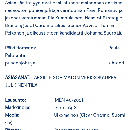
Asian käsittelyyn ovat osallistuneet mainonnan eettisen
neuvoston puheenjohtaja varatuomari Päivi Romanov ja
jäsenet varatuomari Pia Kumpulainen, Head of Strategic
Branding & CI Caroline Lilius, Senior Advisor Tommi
Pelkonen ja oikeustieteen kandidaatti Johanna Suurpää.
Päivi Romanov Paula
Paloranta
puheenjohtaja sihteeri
ASIASANAT:
LAPSILLE SOPIMATON VERKKOKAUPPA,
JULKINEN TILA
Lausunto:
MEN 40/2021
Markkinoija:
Sinful ApS
Media:
Ulkomainos (Clear Channel Suomi
Oy)
Päätös:
Vapauttava lausunto