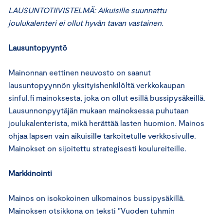
LAUSUNTOTIIVISTELMÄ: Aikuisille suunnattu
joulukalenteri ei ollut hyvän tavan vastainen.
Lausuntopyyntö
Mainonnan eettinen neuvosto on saanut
lausuntopyynnön yksityishenkilöltä verkkokaupan
sinful.fi mainoksesta, joka on ollut esillä bussipysäkeillä.
Lausunnonpyytäjän mukaan mainoksessa puhutaan
joulukalenterista, mikä herättää lasten huomion. Mainos
ohjaa lapsen vain aikuisille tarkoitetulle verkkosivulle.
Mainokset on sijoitettu strategisesti koulureiteille.
Markkinointi
Mainos on isokokoinen ulkomainos bussipysäkillä.
Mainoksen otsikkona on teksti ”Vuoden tuhmin