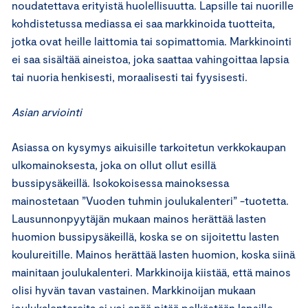
noudatettava erityistä huolellisuutta. Lapsille tai nuorille
kohdistetussa mediassa ei saa markkinoida tuotteita,
jotka ovat heille laittomia tai sopimattomia. Markkinointi
ei saa sisältää aineistoa, joka saattaa vahingoittaa lapsia
tai nuoria henkisesti, moraalisesti tai fyysisesti.
Asian arviointi
Asiassa on kysymys aikuisille tarkoitetun verkkokaupan
ulkomainoksesta, joka on ollut ollut esillä
bussipysäkeillä. Isokokoisessa mainoksessa
mainostetaan ”Vuoden tuhmin joulukalenteri” -tuotetta.
Lausunnonpyytäjän mukaan mainos herättää lasten
huomion bussipysäkeillä, koska se on sijoitettu lasten
koulureitille. Mainos herättää lasten huomion, koska siinä
mainitaan joulukalenteri. Markkinoija kiistää, että mainos
olisi hyvän tavan vastainen. Markkinoijan mukaan
joulukalentereita ei voi enää pitää pelkästään lapsille