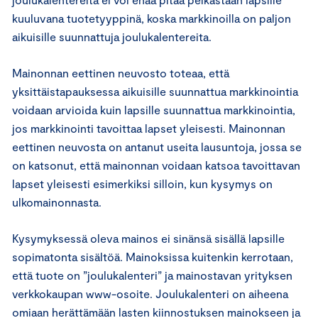
kuuluvana tuotetyyppinä, koska markkinoilla on paljon
aikuisille suunnattuja joulukalentereita.
Mainonnan eettinen neuvosto toteaa, että
yksittäistapauksessa aikuisille suunnattua markkinointia
voidaan arvioida kuin lapsille suunnattua markkinointia,
jos markkinointi tavoittaa lapset yleisesti. Mainonnan
eettinen neuvosta on antanut useita lausuntoja, jossa se
on katsonut, että mainonnan voidaan katsoa tavoittavan
lapset yleisesti esimerkiksi silloin, kun kysymys on
ulkomainonnasta.
Kysymyksessä oleva mainos ei sinänsä sisällä lapsille
sopimatonta sisältöä. Mainoksissa kuitenkin kerrotaan,
että tuote on ”joulukalenteri” ja mainostavan yrityksen
verkkokaupan www-osoite. Joulukalenteri on aiheena
omiaan herättämään lasten kiinnostuksen mainokseen ja