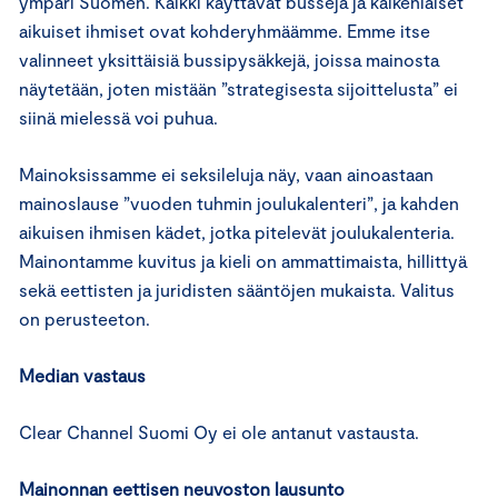
ympäri Suomen. Kaikki käyttävät busseja ja kaikenlaiset
aikuiset ihmiset ovat kohderyhmäämme. Emme itse
valinneet yksittäisiä bussipysäkkejä, joissa mainosta
näytetään, joten mistään ”strategisesta sijoittelusta” ei
siinä mielessä voi puhua.
Mainoksissamme ei seksileluja näy, vaan ainoastaan
mainoslause ”vuoden tuhmin joulukalenteri”, ja kahden
aikuisen ihmisen kädet, jotka pitelevät joulukalenteria.
Mainontamme kuvitus ja kieli on ammattimaista, hillittyä
sekä eettisten ja juridisten sääntöjen mukaista. Valitus
on perusteeton.
Median vastaus
Clear Channel Suomi Oy ei ole antanut vastausta.
Mainonnan eettisen neuvoston lausunto