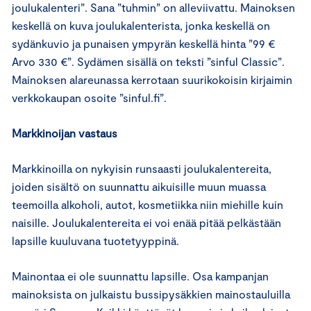
joulukalenteri”. Sana ”tuhmin” on alleviivattu. Mainoksen
keskellä on kuva joulukalenterista, jonka keskellä on
sydänkuvio ja punaisen ympyrän keskellä hinta ”99 €
Arvo 330 €”. Sydämen sisällä on teksti ”sinful Classic”.
Mainoksen alareunassa kerrotaan suurikokoisin kirjaimin
verkkokaupan osoite ”sinful.fi”.
Markkinoijan vastaus
Markkinoilla on nykyisin runsaasti joulukalentereita,
joiden sisältö on suunnattu aikuisille muun muassa
teemoilla alkoholi, autot, kosmetiikka niin miehille kuin
naisille. Joulukalentereita ei voi enää pitää pelkästään
lapsille kuuluvana tuotetyyppinä.
Mainontaa ei ole suunnattu lapsille. Osa kampanjan
mainoksista on julkaistu bussipysäkkien mainostauluilla