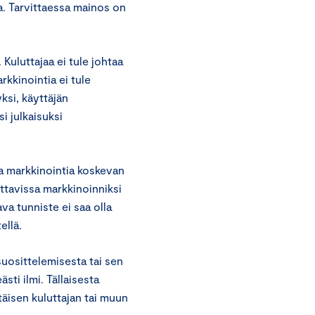
oa. Tarvittaessa mainos on
 Kuluttajaa ei tule johtaa
kkinointia ei tule
ksi, käyttäjän
i julkaisuksi
ta markkinointia koskevan
ettavissa markkinoinniksi
ava tunniste ei saa olla
ellä.
suosittelemisesta tai sen
sti ilmi. Tällaisesta
ttäisen kuluttajan tai muun