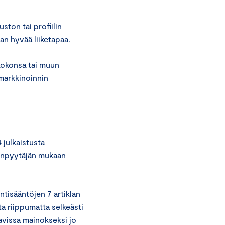
ston tai profiilin
an hyvää liiketapaa.
 kokonsa tai muun
markkinoinnin
 julkaistusta
nonpyytäjän mukaan
tisääntöjen 7 artiklan
a riippumatta selkeästi
avissa mainokseksi jo