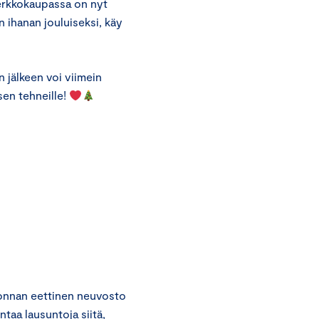
verkkokaupassa on nyt
n ihanan jouluiseksi, käy
en jälkeen voi viimein
ksen tehneille!
onnan eettinen neuvosto
taa lausuntoja siitä,