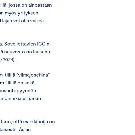
illä, jossa on ainoastaan
staan myös yrityksen
tajan voi olla vaikea
a. Sovellettavien ICC:n
tä neuvosto on lausunut
/2024).
tilillä ”vilmajosefiina”
m-tilillä on sekä
ä lausuntopyynnön
inoinniksi eli se on
atsoo, että markkinoija on
taisesti. Asian