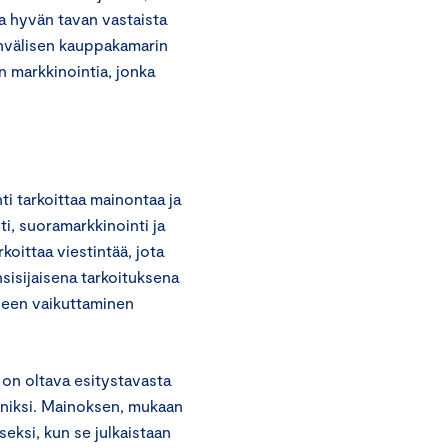
a hyvän tavan vastaista
invälisen kauppakamarin
n markkinointia, jonka
i tarkoittaa mainontaa ja
i, suoramarkkinointi ja
rkoittaa viestintää, jota
nsisijaisena tarkoituksena
seen vaikuttaminen
 on oltava esitystavasta
nniksi. Mainoksen, mukaan
seksi, kun se julkaistaan