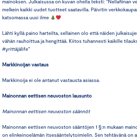
mainoksen. Julkaisussa on kuvan ohella teksti: ”Nellafiinan 
melkein kaikki uudet tuotteet saatavilla. Päivitin verkkokaupa
katsomassa uusi ilme
Lähti kyllä paino harteilta, sellainen olo että näiden julkaisuj
vähän rauhoittua ja hengittää. Kiitos tuhannesti kaikille tilau
#yrittäjälife”
Markkinoijan vastaus
Markkinoija ei ole antanut vastausta asiassa.
Mainonnan eettisen neuvoston lausunto
Mainonnan eettisen neuvoston säännöt
Mainonnan eettisen neuvoston sääntöjen 1 §:n mukaan main
on elinkeinoelämän itsesääntelytoimielin. Sen tehtävänä on an