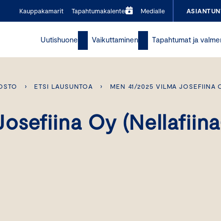
Kauppakamarit
Tapahtumakalenteri
Medialle
ASIANTUN
Uutishuone
Vaikuttaminen
Tapahtumat ja valme
OSTO
›
ETSI LAUSUNTOA
›
MEN 41/2025 VILMA JOSEFIINA 
sefiina Oy (Nellafiina