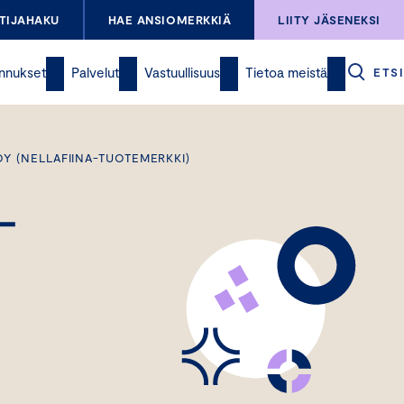
TIJAHAKU
HAE ANSIOMERKKIÄ
LIITY JÄSENEKSI
nnukset
Palvelut
Vastuullisuus
Tietoa meistä
ETSI
OY (NELLAFIINA-TUOTEMERKKI)
-