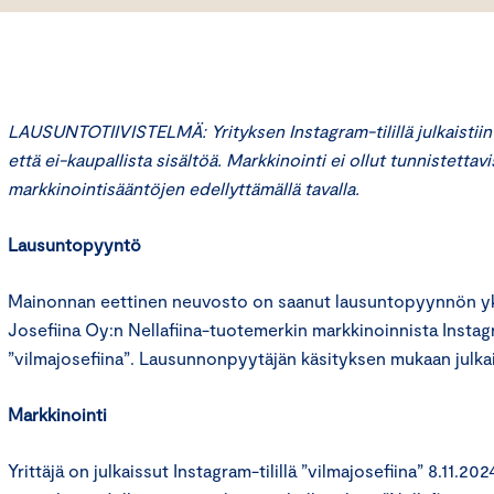
LAUSUNTOTIIVISTELMÄ: Yrityksen Instagram-tilillä julkaistiin 
että ei-kaupallista sisältöä. Markkinointi ei ollut tunnistetta
markkinointisääntöjen edellyttämällä tavalla.
Lausuntopyyntö
Mainonnan eettinen neuvosto on saanut lausuntopyynnön yks
Josefiina Oy:n Nellafiina-tuotemerkin markkinoinnista Instagr
”vilmajosefiina”. Lausunnonpyytäjän käsityksen mukaan julka
Markkinointi
Yrittäjä on julkaissut Instagram-tilillä ”vilmajosefiina” 8.11.2