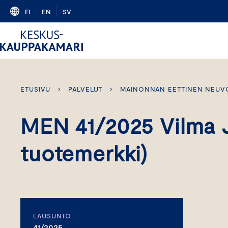
Skip
FI
EN
SV
to
content
ETUSIVU
›
PALVELUT
›
MAINONNAN EETTINEN NEUV
MEN 41/2025 Vilma Jo
tuotemerkki)
LAUSUNTO:
41/2025