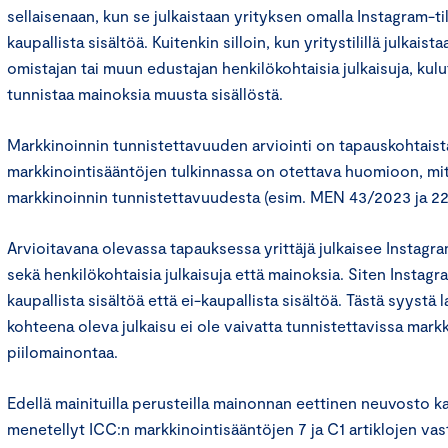
sellaisenaan, kun se julkaistaan yrityksen omalla Instagram-til
kaupallista sisältöä. Kuitenkin silloin, kun yritystilillä julkai
omistajan tai muun edustajan henkilökohtaisia julkaisuja, kulut
tunnistaa mainoksia muusta sisällöstä.
Markkinoinnin tunnistettavuuden arviointi on tapauskohtaist
markkinointisääntöjen tulkinnassa on otettava huomioon, mi
markkinoinnin tunnistettavuudesta (esim. MEN 43/2023 ja 22
Arvioitavana olevassa tapauksessa yrittäjä julkaisee Instagram-
sekä henkilökohtaisia julkaisuja että mainoksia. Siten Instagra
kaupallista sisältöä että ei-kaupallista sisältöä. Tästä syyst
kohteena oleva julkaisu ei ole vaivatta tunnistettavissa markk
piilomainontaa.
Edellä mainituilla perusteilla mainonnan eettinen neuvosto k
menetellyt ICC:n markkinointisääntöjen 7 ja C1 artiklojen vas