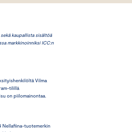
sekä kaupallista sisältöä
vissa markkinoinniksi ICC:n
ityishenkilöltä Vilma
am-tilillä
isu on piilomainontaa.
024 Nellafiina-tuotemerkin