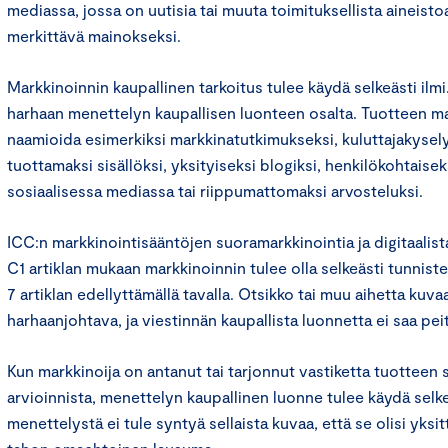
mediassa, jossa on uutisia tai muuta toimituksellista aineist
merkittävä mainokseksi.
Markkinoinnin kaupallinen tarkoitus tulee käydä selkeästi ilmi.
harhaan menettelyn kaupallisen luonteen osalta. Tuotteen mar
naamioida esimerkiksi markkinatutkimukseksi, kuluttajakysely
tuottamaksi sisällöksi, yksityiseksi blogiksi, henkilökohtaiseks
sosiaalisessa mediassa tai riippumattomaksi arvosteluksi.
ICC:n markkinointisääntöjen suoramarkkinointia ja digitaalis
C1 artiklan mukaan markkinoinnin tulee olla selkeästi tunnist
7 artiklan edellyttämällä tavalla. Otsikko tai muu aihetta kuva
harhaanjohtava, ja viestinnän kaupallista luonnetta ei saa peit
Kun markkinoija on antanut tai tarjonnut vastiketta tuotteen 
arvioinnista, menettelyn kaupallinen luonne tulee käydä selkeä
menettelystä ei tule syntyä sellaista kuvaa, että se olisi yksi