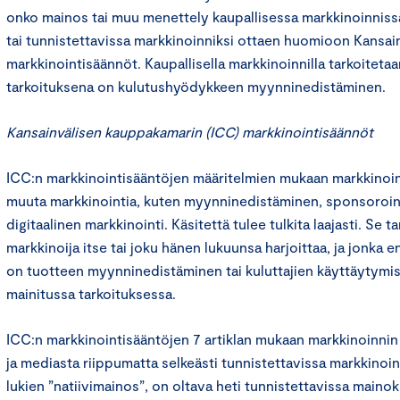
onko mainos tai muu menettely kaupallisessa markkinoinniss
tai tunnistettavissa markkinoinniksi ottaen huomioon Kansa
markkinointisäännöt. Kaupallisella markkinoinnilla tarkoitetaa
tarkoituksena on kulutushyödykkeen myynninedistäminen.
Kansainvälisen kauppakamarin (ICC) markkinointisäännöt
ICC:n markkinointisääntöjen määritelmien mukaan markkinoint
muuta markkinointia, kuten myynninedistäminen, sponsoroint
digitaalinen markkinointi. Käsitettä tulee tulkita laajasti. Se ta
markkinoija itse tai joku hänen lukuunsa harjoittaa, ja jonka e
on tuotteen myynninedistäminen tai kuluttajien käyttäytymi
mainitussa tarkoituksessa.
ICC:n markkinointisääntöjen 7 artiklan mukaan markkinoinnin
ja mediasta riippumatta selkeästi tunnistettavissa markkinoi
lukien ”natiivimainos”, on oltava heti tunnistettavissa mainok