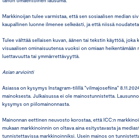
tahon omaehtoinen lausuma.
Markkinoijan tulee varmistaa, että sen sosiaalisen median sivu
kaupallinen luonne ilmenee selkeästi, ja että niissä noudateta
Tulee välttää sellaisen kuvan, äänen tai tekstin käyttöä, joka
visuaalisen ominaisuutensa vuoksi on omiaan heikentämään 
luettavuutta tai ymmärrettävyyttä.
Asian arviointi
Asiassa on kysymys Instagram-tilillä ”vilmajosefiina” 8.11.2024
mainoksesta. Julkaisussa ei ole mainostunnistetta. Lausun
kysymys on piilomainonnasta.
Mainonnan eettinen neuvosto korostaa, että ICC:n markkinoin
mukaan markkinoinnin on oltava aina esitystavasta ja mediast
tunnistettavissa markkinoinniksi. Usein mainos on tunnistett