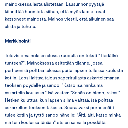
mainoksessa lasta alistetaan. Lausunnonpyytäjä
kiinnittää huomiota siihen, että myös lapset ovat
katsoneet mainosta. Mainos viestii, että aikuinen saa
alista ja tuhota.
Markkinointi
Televisiomainoksen alussa ruudulla on teksti ”Tiedätkö
tunteen?”. Mainoksessa esitetään tilanne, jossa
perheenisä polttaa takassa puita lapsen tullessa koulusta
kotiin. Lapsi laittaa talouspaperirullasta askartelemansa
teoksen pöydälle ja sanoo: ”Katso isä minkä mä
askartelin koulussa.” Isä vastaa: ”Sehän on hieno, rakas.”
Hetken kuluttua, kun lapsen silmä välttää, isä polttaa
askarrellun teoksen takassa. Seuraavaksi perheenäiti
tulee kotiin ja tyttö sanoo hänelle: ”Äiti, äiti, katso minkä
mä tein koulussa tänään” etsien samalla pöydältä