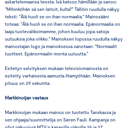
askartelemaansa teosta. Isä katsoo hämillään ja sanoo:
”Mihinköhän sä sen laitoit, kulta?” Tällöin ruudulla näkyy
teksti: ”Älä huoli se on ihan normaalia.” Mainosääni
toteaa: ”Älä huoli se on ihan normaalia. Epänormaalia on
laaja tuotevalikoimamme, johon kuuluu jopa satoja
uutuuksia joka viikko.” Mainoksen lopussa ruudulla näkyy
mainostajan logo ja mainoksessa sanotaan: ”Normaalit
tuotteet. Epänormaalin monta uutuutta.”
Esitetyn selvityksen mukaan televisiomainosta on
esitetty varhaisesta aamusta iltamyöhään. Mainoksen
pituus on 29 sekuntia.
Markkinoijan vastaus
Markkinoijan mukaan mainos on tuotettu Tanskassa ja
sen ohjaaja/suunnittelija on Søren Fauli. Kampanja on
ollut näkyvissä MTV:n kanavilla viikoilla 26 ja 27.