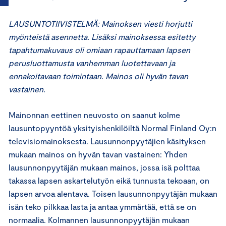
LAUSUNTOTIIVISTELMÄ: Mainoksen viesti horjutti
myönteistä asennetta. Lisäksi mainoksessa esitetty
tapahtumakuvaus oli omiaan rapauttamaan lapsen
perusluottamusta vanhemman luotettavaan ja
ennakoitavaan toimintaan. Mainos oli hyvän tavan
vastainen.
Mainonnan eettinen neuvosto on saanut kolme
lausuntopyyntöä yksityishenkilöiltä Normal Finland Oy:n
televisiomainoksesta. Lausunnonpyytäjien käsityksen
mukaan mainos on hyvän tavan vastainen: Yhden
lausunnonpyytäjän mukaan mainos, jossa isä polttaa
takassa lapsen askartelutyön eikä tunnusta tekoaan, on
lapsen arvoa alentava. Toisen lausunnonpyytäjän mukaan
isän teko pilkkaa lasta ja antaa ymmärtää, että se on
normaalia. Kolmannen lausunnonpyytäjän mukaan