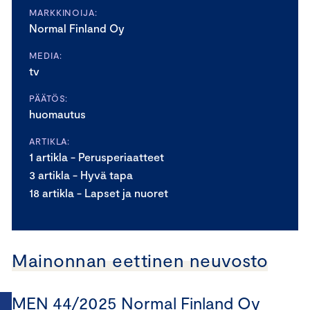
MARKKINOIJA:
Normal Finland Oy
MEDIA:
tv
PÄÄTÖS:
huomautus
ARTIKLA:
1 artikla - Perusperiaatteet
3 artikla - Hyvä tapa
18 artikla - Lapset ja nuoret
Mainonnan eettinen neuvosto
MEN 44/2025 Normal Finland Oy