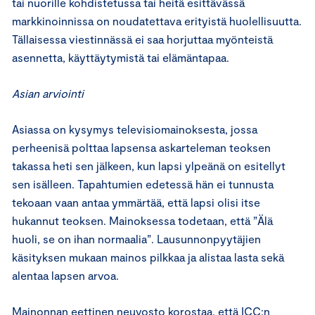
tai nuorille kohdistetussa tai heitä esittävässä
markkinoinnissa on noudatettava erityistä huolellisuutta.
Tällaisessa viestinnässä ei saa horjuttaa myönteistä
asennetta, käyttäytymistä tai elämäntapaa.
Asian arviointi
Asiassa on kysymys televisiomainoksesta, jossa
perheenisä polttaa lapsensa askarteleman teoksen
takassa heti sen jälkeen, kun lapsi ylpeänä on esitellyt
sen isälleen. Tapahtumien edetessä hän ei tunnusta
tekoaan vaan antaa ymmärtää, että lapsi olisi itse
hukannut teoksen. Mainoksessa todetaan, että ”Älä
huoli, se on ihan normaalia”. Lausunnonpyytäjien
käsityksen mukaan mainos pilkkaa ja alistaa lasta sekä
alentaa lapsen arvoa.
Mainonnan eettinen neuvosto korostaa, että ICC:n