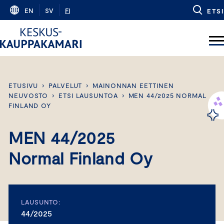
Skip
EN
SV
FI
ETSI
to
content
ETUSIVU
›
PALVELUT
›
MAINONNAN EETTINEN
NEUVOSTO
›
ETSI LAUSUNTOA
›
MEN 44/2025 NORMAL
FINLAND OY
MEN 44/2025
Normal Finland Oy
LAUSUNTO:
44/2025