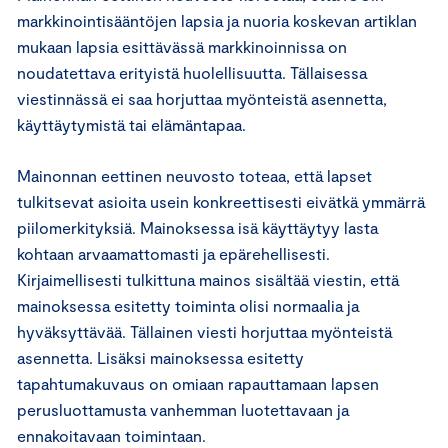
markkinointisääntöjen lapsia ja nuoria koskevan artiklan
mukaan lapsia esittävässä markkinoinnissa on
noudatettava erityistä huolellisuutta. Tällaisessa
viestinnässä ei saa horjuttaa myönteistä asennetta,
käyttäytymistä tai elämäntapaa.
Mainonnan eettinen neuvosto toteaa, että lapset
tulkitsevat asioita usein konkreettisesti eivätkä ymmärrä
piilomerkityksiä. Mainoksessa isä käyttäytyy lasta
kohtaan arvaamattomasti ja epärehellisesti.
Kirjaimellisesti tulkittuna mainos sisältää viestin, että
mainoksessa esitetty toiminta olisi normaalia ja
hyväksyttävää. Tällainen viesti horjuttaa myönteistä
asennetta. Lisäksi mainoksessa esitetty
tapahtumakuvaus on omiaan rapauttamaan lapsen
perusluottamusta vanhemman luotettavaan ja
ennakoitavaan toimintaan.