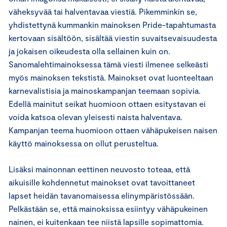
väheksyvää tai halventavaa viestiä. Pikemminkin se,
yhdistettynä kummankin mainoksen Pride-tapahtumasta
kertovaan sisältöön, sisältää viestin suvaitsevaisuudesta
ja jokaisen oikeudesta olla sellainen kuin on.
Sanomalehtimainoksessa tämä viesti ilmenee selkeästi
myös mainoksen tekstistä. Mainokset ovat luonteeltaan
karnevalistisia ja mainoskampanjan teemaan sopivia.
Edellä mainitut seikat huomioon ottaen esitystavan ei
voida katsoa olevan yleisesti naista halventava.
Kampanjan teema huomioon ottaen vähäpukeisen naisen
käyttö mainoksessa on ollut perusteltua.
Lisäksi mainonnan eettinen neuvosto toteaa, että
aikuisille kohdennetut mainokset ovat tavoittaneet
lapset heidän tavanomaisessa elinympäristössään.
Pelkästään se, että mainoksissa esiintyy vähäpukeinen
nainen, ei kuitenkaan tee niistä lapsille sopimattomia.