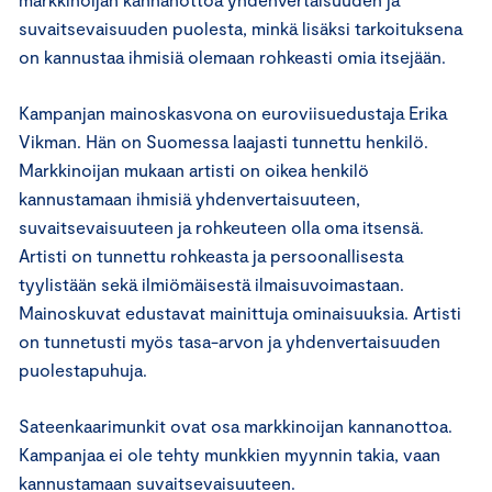
suvaitsevaisuuden puolesta, minkä lisäksi tarkoituksena
on kannustaa ihmisiä olemaan rohkeasti omia itsejään.
Kampanjan mainoskasvona on euroviisuedustaja Erika
Vikman. Hän on Suomessa laajasti tunnettu henkilö.
Markkinoijan mukaan artisti on oikea henkilö
kannustamaan ihmisiä yhdenvertaisuuteen,
suvaitsevaisuuteen ja rohkeuteen olla oma itsensä.
Artisti on tunnettu rohkeasta ja persoonallisesta
tyylistään sekä ilmiömäisestä ilmaisuvoimastaan.
Mainoskuvat edustavat mainittuja ominaisuuksia. Artisti
on tunnetusti myös tasa-arvon ja yhdenvertaisuuden
puolestapuhuja.
Sateenkaarimunkit ovat osa markkinoijan kannanottoa.
Kampanjaa ei ole tehty munkkien myynnin takia, vaan
kannustamaan suvaitsevaisuuteen.