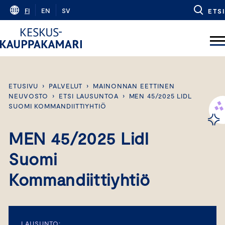
Skip
FI
EN
SV
ETSI
to
content
ETUSIVU
›
PALVELUT
›
MAINONNAN EETTINEN
NEUVOSTO
›
ETSI LAUSUNTOA
›
MEN 45/2025 LIDL
SUOMI KOMMANDIITTIYHTIÖ
MEN 45/2025 Lidl
Suomi
Kommandiittiyhtiö
LAUSUNTO: