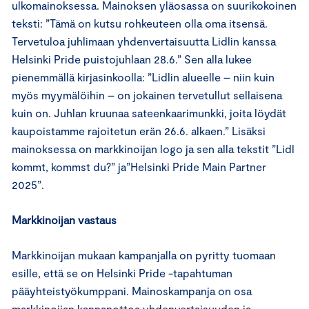
ulkomainoksessa. Mainoksen yläosassa on suurikokoinen
teksti: ”Tämä on kutsu rohkeuteen olla oma itsensä.
Tervetuloa juhlimaan yhdenvertaisuutta Lidlin kanssa
Helsinki Pride puistojuhlaan 28.6.” Sen alla lukee
pienemmällä kirjasinkoolla: ”Lidlin alueelle – niin kuin
myös myymälöihin – on jokainen tervetullut sellaisena
kuin on. Juhlan kruunaa sateenkaarimunkki, joita löydät
kaupoistamme rajoitetun erän 26.6. alkaen.” Lisäksi
mainoksessa on markkinoijan logo ja sen alla tekstit ”Lidl
kommt, kommst du?” ja”Helsinki Pride Main Partner
2025”.
Markkinoijan vastaus
Markkinoijan mukaan kampanjalla on pyritty tuomaan
esille, että se on Helsinki Pride -tapahtuman
pääyhteistyökumppani. Mainoskampanja on osa
markkinoijan kannanottoa yhdenvertaisuuden ja