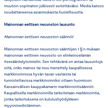
muutoin sopimaton julkisesti esitettäväksi. Media katsoo
noudattaneensa asianmukaista huolellisuutta.
Mainonnan eettisen neuvoston lausunto
Mainonnan eettisen neuvoston säännöt
Mainonnan eettisen neuvoston sääntöjen 1 §:n mukaan
mainonnan eettinen neuvosto on elinkeinoelämän
itsesääntelytoimielin. Sen tehtävänä on antaa lausuntoja
siitä, onko mainos tai muu menettely kaupallisessa
markkinoinnissa hyvän tavan vastaista tai
tunnistettavissa markkinoinniksi ottaen huomioon
Kansainvälisen kauppakamarin markkinointisäännöt.
Kaupallisella markkinoinnilla tarkoitetaan markkinointia,
jonka tarkoituksena on kulutushyödykkeen
myynninedistäminen.