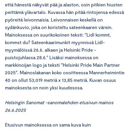
että hänestä näkyvät pää ja alaston, osin pitkien hiusten
peittämä ylävartalo. Kuvassa hän pitää rintojensa edessä
pyöreitä leivonnaisia. Leivonnaisen keskellä on
sydänkuvio, joka on koristeltu sateenkaaren värein.
Mainoksessa on suurikokoinen teksti: ”Lidl kommt,
kommst du? Sateenkaarimunkit myynnissä Lidl-
myymälöissä 26.6. alkaen ja Helsinki Pride -
puistojuhlassa 28.6.” Lisäksi mainoksessa on
markkinoijan logo ja teksti ”Helsinki Pride Main Partner
2025”. Mainoslakanan koko osoitteessa Mannerheimintie
40 on ollut 53,019 metriä x 13,85 metriä. Kuvan osuus
mainoksesta on noin yksi kuudesosa.
Helsingin Sanomat -sanomalehden etusivun mainos
26.6.2025
Etusivun mainoksessa on sama kuva kuin