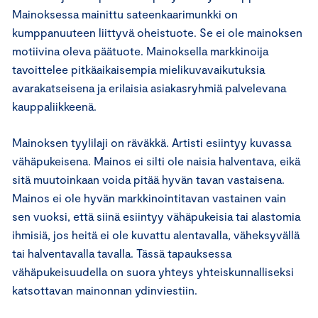
Mainoksessa mainittu sateenkaarimunkki on
kumppanuuteen liittyvä oheistuote. Se ei ole mainoksen
motiivina oleva päätuote. Mainoksella markkinoija
tavoittelee pitkäaikaisempia mielikuvavaikutuksia
avarakatseisena ja erilaisia asiakasryhmiä palvelevana
kauppaliikkeenä.
Mainoksen tyylilaji on räväkkä. Artisti esiintyy kuvassa
vähäpukeisena. Mainos ei silti ole naisia halventava, eikä
sitä muutoinkaan voida pitää hyvän tavan vastaisena.
Mainos ei ole hyvän markkinointitavan vastainen vain
sen vuoksi, että siinä esiintyy vähäpukeisia tai alastomia
ihmisiä, jos heitä ei ole kuvattu alentavalla, väheksyvällä
tai halventavalla tavalla. Tässä tapauksessa
vähäpukeisuudella on suora yhteys yhteiskunnalliseksi
katsottavan mainonnan ydinviestiin.