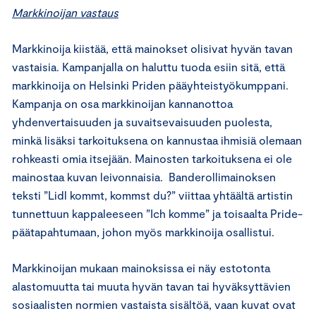
Markkinoijan vastaus
Markkinoija kiistää, että mainokset olisivat hyvän tavan
vastaisia. Kampanjalla on haluttu tuoda esiin sitä, että
markkinoija on Helsinki Priden pääyhteistyökumppani.
Kampanja on osa markkinoijan kannanottoa
yhdenvertaisuuden ja suvaitsevaisuuden puolesta,
minkä lisäksi tarkoituksena on kannustaa ihmisiä olemaan
rohkeasti omia itsejään. Mainosten tarkoituksena ei ole
mainostaa kuvan leivonnaisia. Banderollimainoksen
teksti ”Lidl kommt, kommst du?” viittaa yhtäältä artistin
tunnettuun kappaleeseen ”Ich komme” ja toisaalta Pride-
päätapahtumaan, johon myös markkinoija osallistui.
Markkinoijan mukaan mainoksissa ei näy estotonta
alastomuutta tai muuta hyvän tavan tai hyväksyttävien
sosiaalisten normien vastaista sisältöä, vaan kuvat ovat