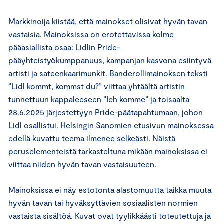
Markkinoija kiistää, että mainokset olisivat hyvän tavan
vastaisia. Mainoksissa on erotettavissa kolme
pääasiallista osaa: Lidlin Pride-
pääyhteistyökumppanuus, kampanjan kasvona esiintyvä
artisti ja sateenkaarimunkit. Banderollimainoksen teksti
”Lidl kommt, kommst du?” viittaa yhtäältä artistin
tunnettuun kappaleeseen ”Ich komme” ja toisaalta
28.6.2025 järjestettyyn Pride-päätapahtumaan, johon
Lidl osallistui. Helsingin Sanomien etusivun mainoksessa
edellä kuvattu teema ilmenee selkeästi. Näistä
peruselementeistä tarkasteltuna mikään mainoksissa ei
viittaa niiden hyvän tavan vastaisuuteen.
Mainoksissa ei näy estotonta alastomuutta taikka muuta
hyvän tavan tai hyväksyttävien sosiaalisten normien
vastaista sisältöä. Kuvat ovat tyylikkäästi toteutettuja ja