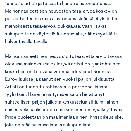
tunnettu artisti ja toisaalta hänen alastomuutensa.
Mainonnan eettisen neuvoston tasa-arvoa koskevien
periaatteiden mukaan alastomuus sinänsä ei yksin tee
mainoksesta tasa-arvoa loukkaavaa, vaan lisäksi
sukupuolta on käytettävä alentavalla, väheksyvällä tai
halventavalla tavalla.
Mainonnan eettinen neuvosto toteaa, että arvioitavana
olevissa mainoksissa esiintyvä artisti on ajankohtainen,
koska hän on kuluvana vuonna edustanut Suomea
Euroviisuissa ja saanut sen vuoksi paljon julkisuutta.
Artisti on tunnettu rohkeasta ja persoonallisesta
tyylistään. Hänen esiintymisensä on herättänyt
suhteellisen paljon julkista keskustelua siitä, millainen
naisen seksuaalisuuden ilmaiseminen on hyväksyttävää.
Pride puolestaan on maailmanlaajuinen ihmisoikeusliike,
joka edistää seksuaalista ja sukupuolista