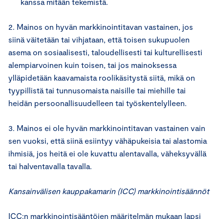
kanssa mitään tekemistä.
2. Mainos on hyvän markkinointitavan vastainen, jos
siinä väitetään tai vihjataan, että toisen sukupuolen
asema on sosiaalisesti, taloudellisesti tai kulturellisesti
alempiarvoinen kuin toisen, tai jos mainoksessa
ylläpidetään kaavamaista roolikäsitystä siitä, mikä on
tyypillistä tai tunnusomaista naisille tai miehille tai
heidän persoonallisuudelleen tai työskentelylleen.
3. Mainos ei ole hyvän markkinointitavan vastainen vain
sen vuoksi, että siinä esiintyy vähäpukeisia tai alastomia
ihmisiä, jos heitä ei ole kuvattu alentavalla, väheksyvällä
tai halventavalla tavalla.
Kansainvälisen kauppakamarin (ICC) markkinointisäännöt
ICC:n markkinointisääntöjen määritelmän mukaan lapsi