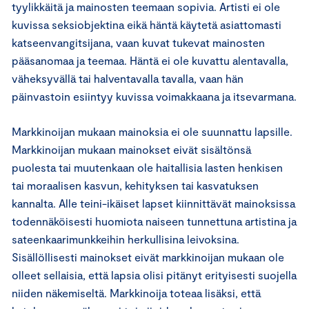
tyylikkäitä ja mainosten teemaan sopivia. Artisti ei ole
kuvissa seksiobjektina eikä häntä käytetä asiattomasti
katseenvangitsijana, vaan kuvat tukevat mainosten
pääsanomaa ja teemaa. Häntä ei ole kuvattu alentavalla,
väheksyvällä tai halventavalla tavalla, vaan hän
päinvastoin esiintyy kuvissa voimakkaana ja itsevarmana.
Markkinoijan mukaan mainoksia ei ole suunnattu lapsille.
Markkinoijan mukaan mainokset eivät sisältönsä
puolesta tai muutenkaan ole haitallisia lasten henkisen
tai moraalisen kasvun, kehityksen tai kasvatuksen
kannalta. Alle teini-ikäiset lapset kiinnittävät mainoksissa
todennäköisesti huomiota naiseen tunnettuna artistina ja
sateenkaarimunkkeihin herkullisina leivoksina.
Sisällöllisesti mainokset eivät markkinoijan mukaan ole
olleet sellaisia, että lapsia olisi pitänyt erityisesti suojella
niiden näkemiseltä. Markkinoija toteaa lisäksi, että