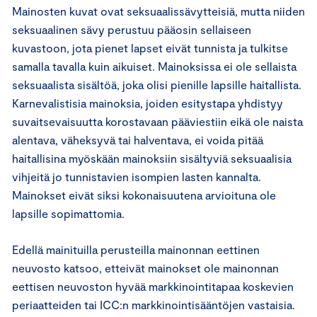
Mainosten kuvat ovat seksuaalissävytteisiä, mutta niiden
seksuaalinen sävy perustuu pääosin sellaiseen
kuvastoon, jota pienet lapset eivät tunnista ja tulkitse
samalla tavalla kuin aikuiset. Mainoksissa ei ole sellaista
seksuaalista sisältöä, joka olisi pienille lapsille haitallista.
Karnevalistisia mainoksia, joiden esitystapa yhdistyy
suvaitsevaisuutta korostavaan pääviestiin eikä ole naista
alentava, väheksyvä tai halventava, ei voida pitää
haitallisina myöskään mainoksiin sisältyviä seksuaalisia
vihjeitä jo tunnistavien isompien lasten kannalta.
Mainokset eivät siksi kokonaisuutena arvioituna ole
lapsille sopimattomia.
Edellä mainituilla perusteilla mainonnan eettinen
neuvosto katsoo, etteivät mainokset ole mainonnan
eettisen neuvoston hyvää markkinointitapaa koskevien
periaatteiden tai ICC:n markkinointisääntöjen vastaisia.