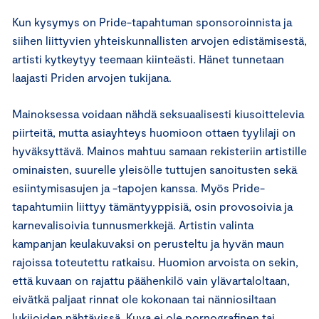
Kun kysymys on Pride-tapahtuman sponsoroinnista ja
siihen liittyvien yhteiskunnallisten arvojen edistämisestä,
artisti kytkeytyy teemaan kiinteästi. Hänet tunnetaan
laajasti Priden arvojen tukijana.
Mainoksessa voidaan nähdä seksuaalisesti kiusoittelevia
piirteitä, mutta asiayhteys huomioon ottaen tyylilaji on
hyväksyttävä. Mainos mahtuu samaan rekisteriin artistille
ominaisten, suurelle yleisölle tuttujen sanoitusten sekä
esiintymisasujen ja -tapojen kanssa. Myös Pride-
tapahtumiin liittyy tämäntyyppisiä, osin provosoivia ja
karnevalisoivia tunnusmerkkejä. Artistin valinta
kampanjan keulakuvaksi on perusteltu ja hyvän maun
rajoissa toteutettu ratkaisu. Huomion arvoista on sekin,
että kuvaan on rajattu päähenkilö vain ylävartaloltaan,
eivätkä paljaat rinnat ole kokonaan tai nänniosiltaan
lukijoiden nähtävissä. Kuva ei ole pornografinen tai