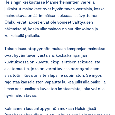
Helsingin keskustassa Mannerheimintien varrella
julkaistut mainokset ovat hyvän tavan vastaisia, koska
mainoskuva on äärimmäisen seksuaalissävytteinen.
Ohikulkevat lapset eivät ole voineet välttyä sen
näkemiseltä, koska ulkomainos on suurikokoinen ja
keskeisellä paikalla.
Toisen lausuntopyynnön mukaan kampanjan mainokset
ovat hyvän tavan vastaisia, koska kampanjan
kuvituksessa on kuvattu eksplisiittisen seksuaalista
alastomuutta, joka on verrattavissa pornografiseen
sisältöön. Kuva on siten lapsille sopimaton. Se myös
rajoittaa kansalaisten vapautta kulkea julkisilla paikoilla
ilman seksuaalisen kuvaston kohtaamista, joka voi olla
hyvin ahdistavaa.
Kolmannen lausuntopyynnön mukaan Helsingissä
Runeberginkadulla julkaistu koko seinän kokoinen mainos