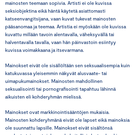
mainosten teemaan sopivia. Artisti ei ole kuvissa
seksiobjektina eikä häntä käytetä asiattomasti
katseenvangitsijana, vaan kuvat tukevat mainosten
pääsanomaa ja teemaa. Artistia ei myöskään ole kuvissa
kuvattu millään tavoin alentavalla, väheksyvällä tai
halventavalla tavalla, vaan hän päinvastoin esiintyy
kuvissa voimakkaana ja itsevarmana.
Mainokset eivät ole sisällöltään sen seksuaalisempia kuin
katukuvassa yleisemmin näkyvät alusvaate- tai
uimapukumainokset. Mainosten mahdollinen
seksualisointi tai pornografisointi tapahtuu lähinnä
aikuisten eli kohderyhmän mielissä.
Mainokset ovat markkinointisääntöjen mukaisia.
Mainosten kohderyhmänä eivät ole lapset eikä mainoksia
ole suunnattu lapsille. Mainokset eivät sisältönsä