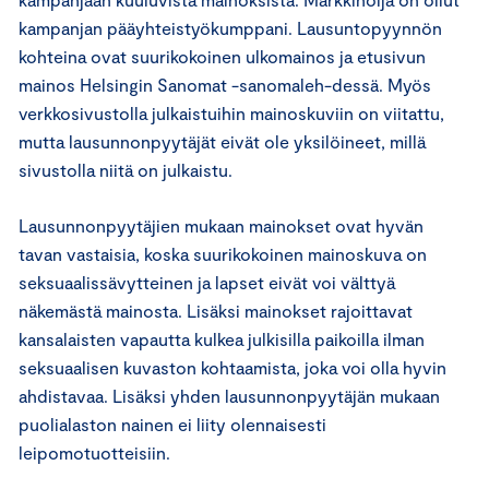
kampanjan pääyhteistyökumppani. Lausuntopyynnön
kohteina ovat suurikokoinen ulkomainos ja etusivun
mainos Helsingin Sanomat -sanomaleh-dessä. Myös
verkkosivustolla julkaistuihin mainoskuviin on viitattu,
mutta lausunnonpyytäjät eivät ole yksilöineet, millä
sivustolla niitä on julkaistu.
Lausunnonpyytäjien mukaan mainokset ovat hyvän
tavan vastaisia, koska suurikokoinen mainoskuva on
seksuaalissävytteinen ja lapset eivät voi välttyä
näkemästä mainosta. Lisäksi mainokset rajoittavat
kansalaisten vapautta kulkea julkisilla paikoilla ilman
seksuaalisen kuvaston kohtaamista, joka voi olla hyvin
ahdistavaa. Lisäksi yhden lausunnonpyytäjän mukaan
puolialaston nainen ei liity olennaisesti
leipomotuotteisiin.