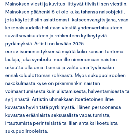
Mainoksen viesti ja kuvitus liittyvät tiiviisti sen viestiin.
Mainoksen päähenkilö ei ole kuka tahansa naisobjekti,
jota käytettäisiin asiattomasti katseenvangitsijana, vaan
kokonaisuudella halutaan viestiä yhdenvertaisuuteen,
suvaitsevaisuuteen ja rohkeuteen kytkeytyviä
pyrkimyksiä. Artisti on kevään 2025
euroviisumenestyksensä myötä koko kansan tuntema
laulaja, joka symboloi monille nimenomaan naisten
oikeutta olla oma itsensä ja valita oma tyylinsäkin
ennakkoluulottoman rohkeasti. Myös sukupuoliroolien
näkökulmasta kyse on pikemminkin naisten
voimaantumisesta kuin alistamisesta, halventamisesta tai
syrjinnästä. Artistin uhmakkaan itsetietoinen ilme
kuvastaa hyvin tätä pyrkimystä. Hänen persoonansa
kuvastaa eräänlaista seksuaalista vapautumista,
irtautumista perinteisistä tai liian ahtaiksi koetuista
sukupuolirooleista.