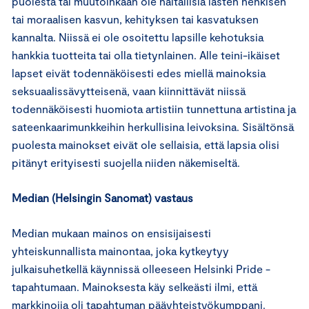
puolesta tai muutoinkaan ole haitallisia lasten henkisen
tai moraalisen kasvun, kehityksen tai kasvatuksen
kannalta. Niissä ei ole osoitettu lapsille kehotuksia
hankkia tuotteita tai olla tietynlainen. Alle teini-ikäiset
lapset eivät todennäköisesti edes miellä mainoksia
seksuaalissävytteisenä, vaan kiinnittävät niissä
todennäköisesti huomiota artistiin tunnettuna artistina ja
sateenkaarimunkkeihin herkullisina leivoksina. Sisältönsä
puolesta mainokset eivät ole sellaisia, että lapsia olisi
pitänyt erityisesti suojella niiden näkemiseltä.
Median (Helsingin Sanomat) vastaus
Median mukaan mainos on ensisijaisesti
yhteiskunnallista mainontaa, joka kytkeytyy
julkaisuhetkellä käynnissä olleeseen Helsinki Pride -
tapahtumaan. Mainoksesta käy selkeästi ilmi, että
markkinoija oli tapahtuman pääyhteistyökumppani.