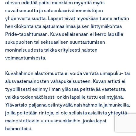
olevan edistää paitsi munkkien myyntiä myös
suvaitsevuutta ja sateenkaarivähemmistöjen
yhdenvertaisuutta. Lapset eivät myöskään tunne artistin
henkilökohtaista ajatusmaailmaa ja sen liittymäkohtaa
Pride-tapahtumaan. Kuva sellaisenaan ei kerro lapsille
sukupuolten tai seksuaalisen suuntautumisen
moninaisuudesta taikka erityisesti naisten
voimaantumisesta.
Kuvahahmon alastomuutta ei voida verrata uimapuku- tai
alusvaatemainosten vähäpukeisuuteen. Kuvan artisti ei
tyypillisesti esiinny ilman yläosaa peittävää vaatetusta,
vaikka todennäköisesti onkin lapsille tuttu esiintyjänä.
Ylävartalo paljaana esiintyvällä naishahmolla ja munkeilla,
joilla peitetään rintoja, ei ole sellaista asiallista yhteyttä
mainostettaviin uutuusmunkkeihin, jonka lapsi
hahmottaisi.