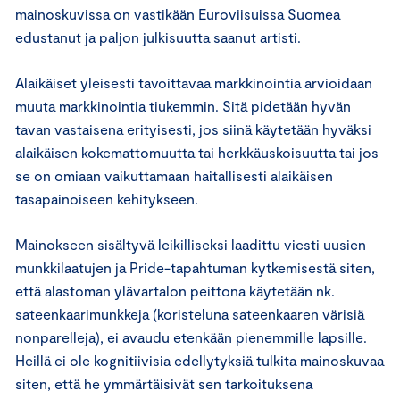
mainoskuvissa on vastikään Euroviisuissa Suomea
edustanut ja paljon julkisuutta saanut artisti.
Alaikäiset yleisesti tavoittavaa markkinointia arvioidaan
muuta markkinointia tiukemmin. Sitä pidetään hyvän
tavan vastaisena erityisesti, jos siinä käytetään hyväksi
alaikäisen kokemattomuutta tai herkkäuskoisuutta tai jos
se on omiaan vaikuttamaan haitallisesti alaikäisen
tasapainoiseen kehitykseen.
Mainokseen sisältyvä leikilliseksi laadittu viesti uusien
munkkilaatujen ja Pride-tapahtuman kytkemisestä siten,
että alastoman ylävartalon peittona käytetään nk.
sateenkaarimunkkeja (koristeluna sateenkaaren värisiä
nonparelleja), ei avaudu etenkään pienemmille lapsille.
Heillä ei ole kognitiivisia edellytyksiä tulkita mainoskuvaa
siten, että he ymmärtäisivät sen tarkoituksena