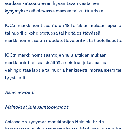
voidaan katsoa olevan hyvän tavan vastainen
kysymyksessä olevassa maassa tai kulttuurissa.
ICC:n markkinointisääntöjen 18.1 artiklan mukaan lapsille
tai nuorille kohdistetussa tai heitä esittävässä
markkinoinnissa on noudatettava erityistä huolellisuutta.
ICC:n markkinointisääntöjen 18.3 artiklan mukaan
markkinointi ei saa sisältää aineistoa, joka saattaa
vahingoittaa lapsia tai nuoria henkisesti, moraalisesti tai
fyysisesti.
Asian arviointi
Mainokset ja lausuntopyynnöt
Asiassa on kysymys markkinoijan Helsinki Pride -
kampanjaan kuuluvista mainoksista. Markkinoija on ollut