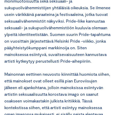
monimuotoisuutta sekä seksuaali- ja
sukupuolivähemmistöjen yhtäläisiä oikeuksia. Se ilmenee
usein värikkäinä paraateina ja festivaaleina, jotka tuovat
seksuaalivähemmistöt näkyviksi. Pride-liike kannustaa
seksuaali- ja sukupuolivähemmistöön kuuluvia olemaan
ylpeitä identiteetistään. Suomen suurin Pride-tapahtuma
on vuosittain järjestettävä Helsinki Pride -viikko, jonka
pääyhteistyökumppani markkinoija on. Siten
mainoksessa esiintyvä, suvaitsevaisuuteen kannustava
artisti kytkeytyy perustellusti Pride-aihepiiriin.
Mainonnan eettinen neuvosto kiinnittää huomiota siihen,
että mainokset ovat olleet esillä pian Euroviisujen
jälkeen eli ajankohtana, jolloin mainoksissa esiintyvän
artistin seksuaalisuutta korostava imago on saanut
osakseen voimakastakin julkista kritiikkiä. Tässä
kontekstissa siihen, että artisti esiintyy mainoksessa
oman imagonsa mukaisesti, ei sisälly naista alentavaa,