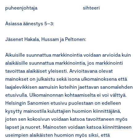
puheenjohtaja sihteeri
Asiassa äänestys 5–3:
Jäsenet Hakala, Hussam ja Peltonen:
Aikuisille suunnattua markkinointia voidaan arvioida kuin
alaikäisille suunnattua markkinointia, jos markkinointi
tavoittaa alaikäiset yleisesti. Arvioitavana olevat
mainokset on julkaistu sekä isona ulkomainoksena että
laajalevikkisen aamuisin koteihin jaettavan sanomalehden
etusivulla. Ulkomainonnan kohtaamiselta ei voi välttyä.
Helsingin Sanomien etusivu puolestaan on edelleen
kysytty mainostila kuluttajien huomion kiinnittäjänä,
joten sen kokosivun voidaan katsoa tavoittaneen myös
lapset ja nuoret. Mainosten voidaan katsoa kiinnittäneen
useimpien alaikäisten huomion myös siksi, että