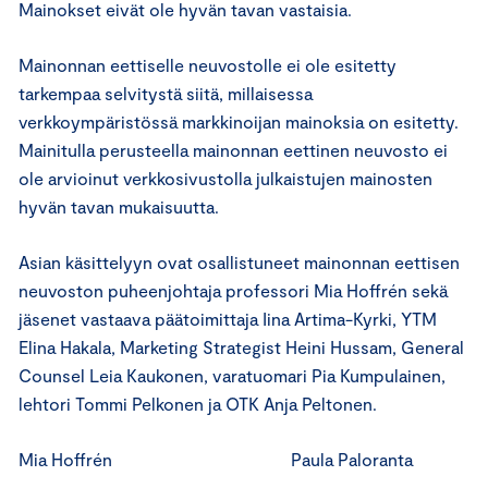
Mainokset eivät ole hyvän tavan vastaisia.
Mainonnan eettiselle neuvostolle ei ole esitetty
tarkempaa selvitystä siitä, millaisessa
verkkoympäristössä markkinoijan mainoksia on esitetty.
Mainitulla perusteella mainonnan eettinen neuvosto ei
ole arvioinut verkkosivustolla julkaistujen mainosten
hyvän tavan mukaisuutta.
Asian käsittelyyn ovat osallistuneet mainonnan eettisen
neuvoston puheenjohtaja professori Mia Hoffrén sekä
jäsenet vastaava päätoimittaja Iina Artima-Kyrki, YTM
Elina Hakala, Marketing Strategist Heini Hussam, General
Counsel Leia Kaukonen, varatuomari Pia Kumpulainen,
lehtori Tommi Pelkonen ja OTK Anja Peltonen.
Mia Hoffrén Paula Paloranta