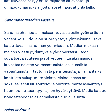
katukuvassa näkyy eri toimijoiden alusvaate- ja
uimapukumainoksia, joita lapset näkevät yhtä lailla.
Sanomalehtimedian vastaus
Sanomalehtimedian mukaan kuvassa esiintyvän artistin
vähäpukeisuudella on suora yhteys yhteiskunnalliseksi
katsottavan mainonnan ydinviestiin. Median mukaan
mainos viestii pyrkimyksiä yhdenvertaisuuteen,
suvaitsevaisuuteen ja rohkeuteen. Lisäksi mainos
kuvastaa naisten voimaantumista, seksuaalista
vapautumista, irtautumista perinteisistä ja liian ahtaiksi
koetuista sukupuolirooleista. Mainoksessa on
seksuaalisesti kiusoittelevia piirteitä, mutta asiayhteys
huomioon ottaen tyylilaji on hyväksyttävä. Media katsoo
noudattaneensa asianmukaista huolellisuutta.
Asian arviointi