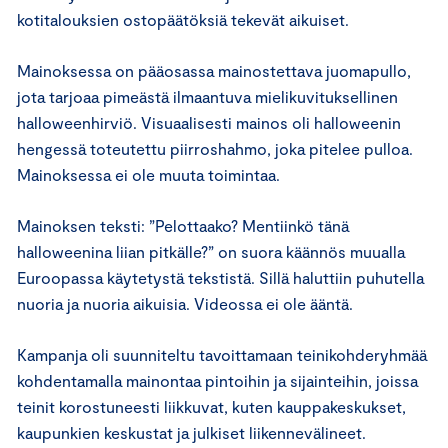
kotitalouksien ostopäätöksiä tekevät aikuiset.
Mainoksessa on pääosassa mainostettava juomapullo,
jota tarjoaa pimeästä ilmaantuva mielikuvituksellinen
halloweenhirviö. Visuaalisesti mainos oli halloweenin
hengessä toteutettu piirroshahmo, joka pitelee pulloa.
Mainoksessa ei ole muuta toimintaa.
Mainoksen teksti: ”Pelottaako? Mentiinkö tänä
halloweenina liian pitkälle?” on suora käännös muualla
Euroopassa käytetystä tekstistä. Sillä haluttiin puhutella
nuoria ja nuoria aikuisia. Videossa ei ole ääntä.
Kampanja oli suunniteltu tavoittamaan teinikohderyhmää
kohdentamalla mainontaa pintoihin ja sijainteihin, joissa
teinit korostuneesti liikkuvat, kuten kauppakeskukset,
kaupunkien keskustat ja julkiset liikennevälineet.