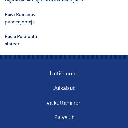
Päivi Romanov
puheenjohtaja
Paula Paloranta
sihteeri
Uutishuone
Julkaisut
Vaikuttaminen
Palvelut