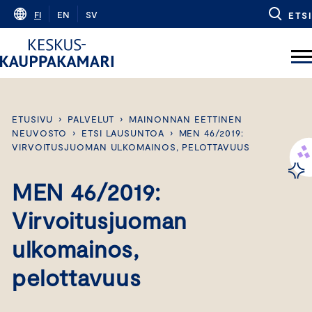
Skip
FI
EN
SV
ETSI
to
content
ETUSIVU
›
PALVELUT
›
MAINONNAN EETTINEN
NEUVOSTO
›
ETSI LAUSUNTOA
›
MEN 46/2019:
VIRVOITUSJUOMAN ULKOMAINOS, PELOTTAVUUS
MEN 46/2019:
Virvoitusjuoman
ulkomainos,
pelottavuus