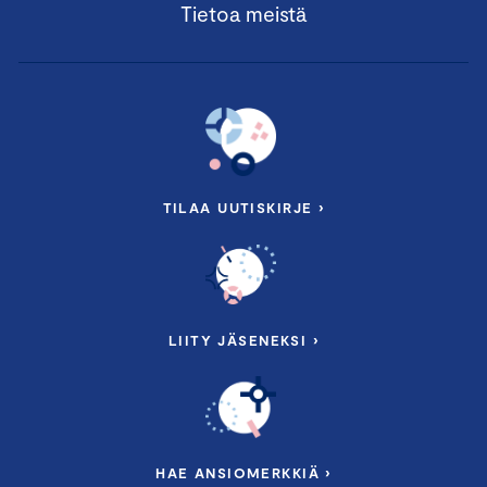
Tietoa meistä
TILAA UUTISKIRJE ›
LIITY JÄSENEKSI ›
HAE ANSIOMERKKIÄ ›