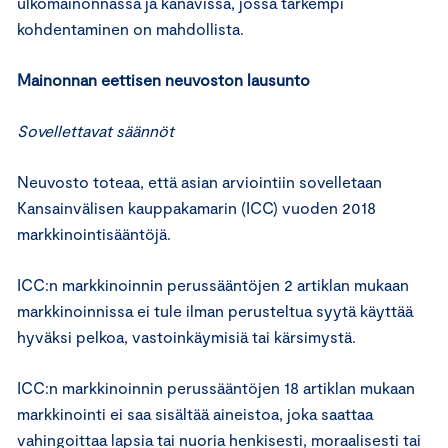
ulkomainonnassa ja kanavissa, jossa tarkempi
kohdentaminen on mahdollista.
Mainonnan eettisen neuvoston lausunto
Sovellettavat säännöt
Neuvosto toteaa, että asian arviointiin sovelletaan
Kansainvälisen kauppakamarin (ICC) vuoden 2018
markkinointisääntöjä.
ICC:n markkinoinnin perussääntöjen 2 artiklan mukaan
markkinoinnissa ei tule ilman perusteltua syytä käyttää
hyväksi pelkoa, vastoinkäymisiä tai kärsimystä.
ICC:n markkinoinnin perussääntöjen 18 artiklan mukaan
markkinointi ei saa sisältää aineistoa, joka saattaa
vahingoittaa lapsia tai nuoria henkisesti, moraalisesti tai