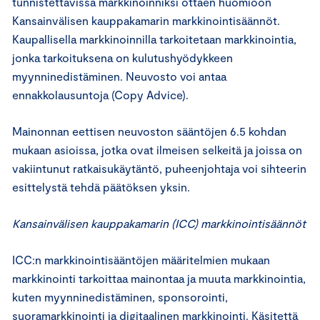
tunnistettavissa markkinoinniksi ottaen huomioon
Kansainvälisen kauppakamarin markkinointisäännöt.
Kaupallisella markkinoinnilla tarkoitetaan markkinointia,
jonka tarkoituksena on kulutushyödykkeen
myynninedistäminen. Neuvosto voi antaa
ennakkolausuntoja (Copy Advice).
Mainonnan eettisen neuvoston sääntöjen 6.5 kohdan
mukaan asioissa, jotka ovat ilmeisen selkeitä ja joissa on
vakiintunut ratkaisukäytäntö, puheenjohtaja voi sihteerin
esittelystä tehdä päätöksen yksin.
Kansainvälisen kauppakamarin (ICC) markkinointisäännöt
ICC:n markkinointisääntöjen määritelmien mukaan
markkinointi tarkoittaa mainontaa ja muuta markkinointia,
kuten myynninedistäminen, sponsorointi,
suoramarkkinointi ja digitaalinen markkinointi. Käsitettä