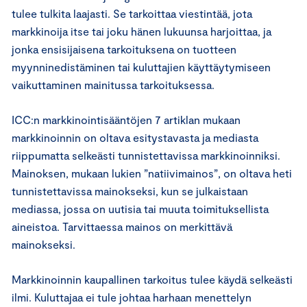
tulee tulkita laajasti. Se tarkoittaa viestintää, jota
markkinoija itse tai joku hänen lukuunsa harjoittaa, ja
jonka ensisijaisena tarkoituksena on tuotteen
myynninedistäminen tai kuluttajien käyttäytymiseen
vaikuttaminen mainitussa tarkoituksessa.
ICC:n markkinointisääntöjen 7 artiklan mukaan
markkinoinnin on oltava esitystavasta ja mediasta
riippumatta selkeästi tunnistettavissa markkinoinniksi.
Mainoksen, mukaan lukien ”natiivimainos”, on oltava heti
tunnistettavissa mainokseksi, kun se julkaistaan
mediassa, jossa on uutisia tai muuta toimituksellista
aineistoa. Tarvittaessa mainos on merkittävä
mainokseksi.
Markkinoinnin kaupallinen tarkoitus tulee käydä selkeästi
ilmi. Kuluttajaa ei tule johtaa harhaan menettelyn