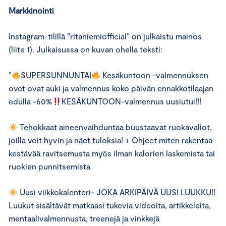
Markkinointi
Instagram-tilillä ”ritaniemiofficial” on julkaistu mainos
(liite 1). Julkaisussa on kuvan ohella teksti:
”
SUPERSUNNUNTAI
Kesäkuntoon -valmennuksen
ovet ovat auki ja valmennus koko päivän ennakkotilaajan
edulla -60%
KESÄKUNTOON-valmennus uusiutui!!!
Tehokkaat aineenvaihduntaa buustaavat ruokavaliot,
joilla voit hyvin ja näet tuloksia! + Ohjeet miten rakentaa
kestävää ravitsemusta myös ilman kalorien laskemista tai
ruokien punnitsemista
Uusi viikkokalenteri- JOKA ARKIPÄIVÄ UUSI LUUKKU!!
Luukut sisältävät matkaasi tukevia videoita, artikkeleita,
mentaalivalmennusta, treenejä ja vinkkejä