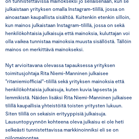
on tunnistettavissa mainokseksi jo sellaisenaan, kun se
julkaistaan yrityksen omalla Instagram-tilillä, jossa on
ainoastaan kaupallista sisältöä. Kuitenkin etenkin silloin,
kun mainos julkaistaan Instagram-tilillä, jossa on sekä
henkilökohtaisia julkaisuja että mainoksia, kuluttajan voi
olla vaikea tunnistaa mainoksia muusta sisällöstä. Tällöin
mainos on merkittävä mainokseksi.
Nyt arvioitavana olevassa tapauksessa yrityksen
toimitusjohtaja Rita Niemi-Manninen julkaisee
”ritaniemiofficial”-tilillä sekä yrityksen mainoksia että
henkilökohtaisia julkaisuja, kuten kuvia lapsesta ja
lemmikistä. Näiden lisäksi Rita Niemi-Manninen julkaisee
tilillä kaupallisia yhteistöitä toisten yritysten lukuun.
Siten tilillä on sekaisin erityyppisiä julkaisuja.
Lausuntopyynnön kohteena oleva julkaisu ei ole heti
selkeästi tunnistettavissa markkinoinniksi eli se on
piilomainontaa.