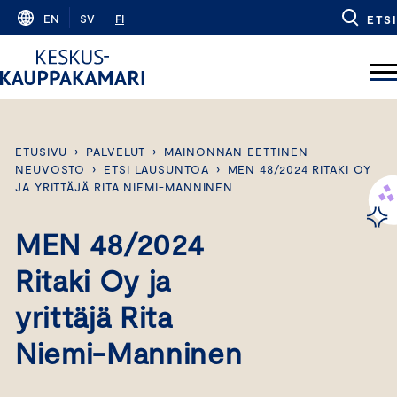
Skip
EN
SV
FI
ETSI
to
content
ETUSIVU
›
PALVELUT
›
MAINONNAN EETTINEN
NEUVOSTO
›
ETSI LAUSUNTOA
›
MEN 48/2024 RITAKI OY
JA YRITTÄJÄ RITA NIEMI-MANNINEN
MEN 48/2024
Ritaki Oy ja
yrittäjä Rita
Niemi-Manninen