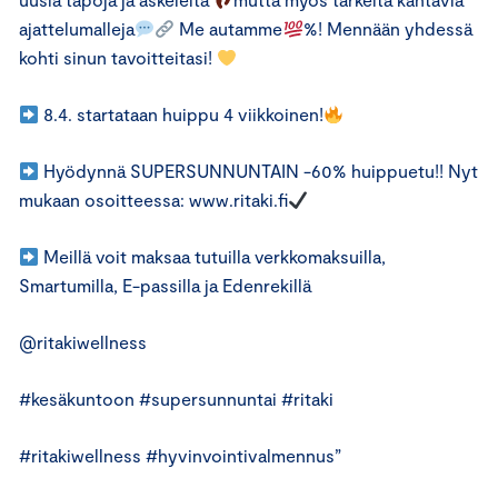
ajattelumalleja
Me autamme
%! Mennään yhdessä
kohti sinun tavoitteitasi!
8.4. startataan huippu 4 viikkoinen!
Hyödynnä SUPERSUNNUNTAIN -60% huippuetu!! Nyt
mukaan osoitteessa: www.ritaki.fi
Meillä voit maksaa tutuilla verkkomaksuilla,
Smartumilla, E-passilla ja Edenrekillä
@ritakiwellness
#kesäkuntoon #supersunnuntai #ritaki
#ritakiwellness #hyvinvointivalmennus”