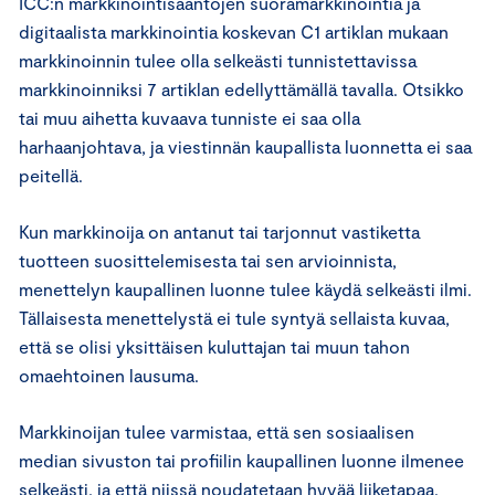
ICC:n markkinointisääntöjen suoramarkkinointia ja
digitaalista markkinointia koskevan C1 artiklan mukaan
markkinoinnin tulee olla selkeästi tunnistettavissa
markkinoinniksi 7 artiklan edellyttämällä tavalla. Otsikko
tai muu aihetta kuvaava tunniste ei saa olla
harhaanjohtava, ja viestinnän kaupallista luonnetta ei saa
peitellä.
Kun markkinoija on antanut tai tarjonnut vastiketta
tuotteen suosittelemisesta tai sen arvioinnista,
menettelyn kaupallinen luonne tulee käydä selkeästi ilmi.
Tällaisesta menettelystä ei tule syntyä sellaista kuvaa,
että se olisi yksittäisen kuluttajan tai muun tahon
omaehtoinen lausuma.
Markkinoijan tulee varmistaa, että sen sosiaalisen
median sivuston tai profiilin kaupallinen luonne ilmenee
selkeästi, ja että niissä noudatetaan hyvää liiketapaa.