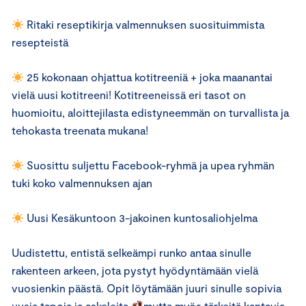
Ritaki reseptikirja valmennuksen suosituimmista
resepteistä
25 kokonaan ohjattua kotitreeniä + joka maanantai
vielä uusi kotitreeni! Kotitreeneissä eri tasot on
huomioitu, aloittejilasta edistyneemmän on turvallista ja
tehokasta treenata mukana!
Suosittu suljettu Facebook-ryhmä ja upea ryhmän
tuki koko valmennuksen ajan
Uusi Kesäkuntoon 3-jakoinen kuntosaliohjelma
Uudistettu, entistä selkeämpi runko antaa sinulle
rakenteen arkeen, jota pystyt hyödyntämään vielä
vuosienkin päästä. Opit löytämään juuri sinulle sopivia
uusia tapoja ja askeleita
mutta myös tärkeitä kantavia