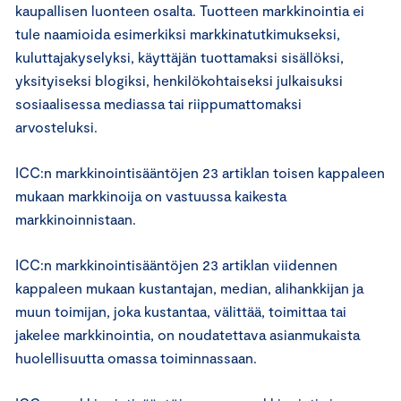
kaupallisen luonteen osalta. Tuotteen markkinointia ei
tule naamioida esimerkiksi markkinatutkimukseksi,
kuluttajakyselyksi, käyttäjän tuottamaksi sisällöksi,
yksityiseksi blogiksi, henkilökohtaiseksi julkaisuksi
sosiaalisessa mediassa tai riippumattomaksi
arvosteluksi.
ICC:n markkinointisääntöjen 23 artiklan toisen kappaleen
mukaan markkinoija on vastuussa kaikesta
markkinoinnistaan.
ICC:n markkinointisääntöjen 23 artiklan viidennen
kappaleen mukaan kustantajan, median, alihankkijan ja
muun toimijan, joka kustantaa, välittää, toimittaa tai
jakelee markkinointia, on noudatettava asianmukaista
huolellisuutta omassa toiminnassaan.