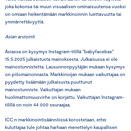
joka kokonsa tai muun visuaalisen ominaisuutensa vuoksi
on omiaan heikentämään markkinoinnin luettavuutta tai
ymmärrettävyyttä.
Asian arviointi
Asiassa on kysymys Instagram-tilillä ”babyfacebax”
15.5.2025 julkaistusta mainoksesta. Julkaisussa ei ole
mainostunnistetta. Lausunnonpyytäjän mukaan kysymys
on piilomainonnasta. Markkinoijan mukaan vaikuttajaa on
pyydetty lisäämään julkaisusta puuttunut
mainostunniste. Vaikuttajan mukaan
huolimattomuusvirhe on korjattu. Vaikuttajan Instagram-
tilillä on noin 44 000 seuraajaa.
ICC:n markkinointisäännöissä korostetaan, ettei
kuluttajaa tule johtaa harhaan menettelyn kaupallisen