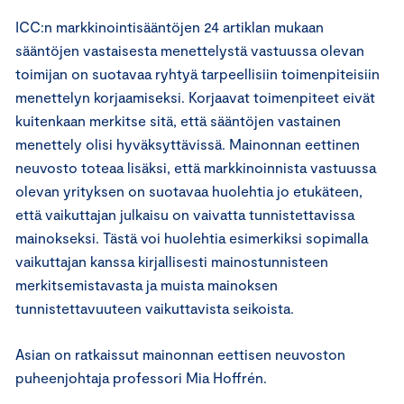
ICC:n markkinointisääntöjen 24 artiklan mukaan
sääntöjen vastaisesta menettelystä vastuussa olevan
toimijan on suotavaa ryhtyä tarpeellisiin toimenpiteisiin
menettelyn korjaamiseksi. Korjaavat toimenpiteet eivät
kuitenkaan merkitse sitä, että sääntöjen vastainen
menettely olisi hyväksyttävissä. Mainonnan eettinen
neuvosto toteaa lisäksi, että markkinoinnista vastuussa
olevan yrityksen on suotavaa huolehtia jo etukäteen,
että vaikuttajan julkaisu on vaivatta tunnistettavissa
mainokseksi. Tästä voi huolehtia esimerkiksi sopimalla
vaikuttajan kanssa kirjallisesti mainostunnisteen
merkitsemistavasta ja muista mainoksen
tunnistettavuuteen vaikuttavista seikoista.
Asian on ratkaissut mainonnan eettisen neuvoston
puheenjohtaja professori Mia Hoffrén.