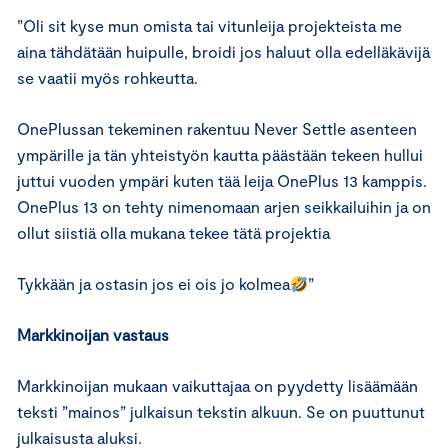
”Oli sit kyse mun omista tai vitunleija projekteista me
aina tähdätään huipulle, broidi jos haluut olla edelläkävijä
se vaatii myös rohkeutta.
OnePlussan tekeminen rakentuu Never Settle asenteen
ympärille ja tän yhteistyön kautta päästään tekeen hullui
juttui vuoden ympäri kuten tää leija OnePlus 13 kamppis.
OnePlus 13 on tehty nimenomaan arjen seikkailuihin ja on
ollut siistiä olla mukana tekee tätä projektia
Tykkään ja ostasin jos ei ois jo kolmea
”
Markkinoijan vastaus
Markkinoijan mukaan vaikuttajaa on pyydetty lisäämään
teksti ”mainos” julkaisun tekstin alkuun. Se on puuttunut
julkaisusta aluksi.