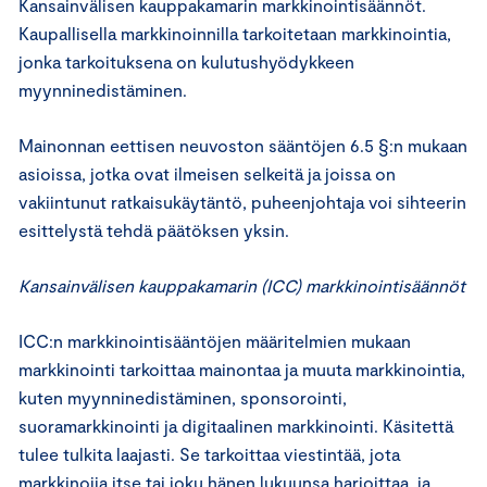
Kansainvälisen kauppakamarin markkinointisäännöt.
Kaupallisella markkinoinnilla tarkoitetaan markkinointia,
jonka tarkoituksena on kulutushyödykkeen
myynninedistäminen.
Mainonnan eettisen neuvoston sääntöjen 6.5 §:n mukaan
asioissa, jotka ovat ilmeisen selkeitä ja joissa on
vakiintunut ratkaisukäytäntö, puheenjohtaja voi sihteerin
esittelystä tehdä päätöksen yksin.
Kansainvälisen kauppakamarin (ICC) markkinointisäännöt
ICC:n markkinointisääntöjen määritelmien mukaan
markkinointi tarkoittaa mainontaa ja muuta markkinointia,
kuten myynninedistäminen, sponsorointi,
suoramarkkinointi ja digitaalinen markkinointi. Käsitettä
tulee tulkita laajasti. Se tarkoittaa viestintää, jota
markkinoija itse tai joku hänen lukuunsa harjoittaa, ja