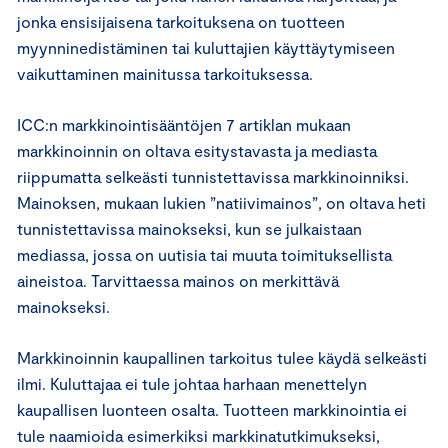
jonka ensisijaisena tarkoituksena on tuotteen
myynninedistäminen tai kuluttajien käyttäytymiseen
vaikuttaminen mainitussa tarkoituksessa.
ICC:n markkinointisääntöjen 7 artiklan mukaan
markkinoinnin on oltava esitystavasta ja mediasta
riippumatta selkeästi tunnistettavissa markkinoinniksi.
Mainoksen, mukaan lukien ”natiivimainos”, on oltava heti
tunnistettavissa mainokseksi, kun se julkaistaan
mediassa, jossa on uutisia tai muuta toimituksellista
aineistoa. Tarvittaessa mainos on merkittävä
mainokseksi.
Markkinoinnin kaupallinen tarkoitus tulee käydä selkeästi
ilmi. Kuluttajaa ei tule johtaa harhaan menettelyn
kaupallisen luonteen osalta. Tuotteen markkinointia ei
tule naamioida esimerkiksi markkinatutkimukseksi,