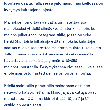
luonteen osalta. Tällaisessa piilomainonnan kiellossa on
kysymys kuluttajansuojasta.
Mainoksen on oltava vaivatta tunnistettavissa
mainokseksi yhdellä silmäyksellä. Etenkin silloin, kun
mainos julkaistaan Instagram-tilillä, jossa on sekä
henkilökohtaisia julkaisuja että mainoksia, kuluttajan
saattaa olla vaikea erottaa mainosta muista julkaisuista.
Tällöin mainos on merkittävä mainokseksi vaivatta
havaittavalla, selkeällä ja ymmärrettävällä
mainostunnisteella. Kysymyksessä olevassa julkaisussa
ei ole mainostunnistetta eli se on piilomainontaa.
Edellä mainituilla perusteilla mainonnan eettinen
neuvosto katsoo, että markkinoija ja vaikuttaja ovat
menetelleet ICC:n markkinointisääntöjen 7 ja C1
artiklojen vastaisesti.