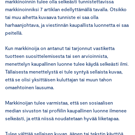
markkinoinnin tulee olla selkeästi tunnistettavissa
markkinoinniksi 7 artiklan edellyttämällä tavalla. Otsikko
tai muu aihetta kuvaava tunniste ei saa olla
harhaanjohtava, ja viestinnän kaupallista luonnetta ei saa
peitellä.
Kun markkinoija on antanut tai tarjonnut vastiketta
tuotteen suosittelemisesta tai sen arvioinnista,
menettelyn kaupallinen luonne tulee käydä selkeästi ilmi.
Tällaisesta menettelystä ei tule syntyä sellaista kuvaa,
että se olisi yksittäisen kuluttajan tai muun tahon
omaehtoinen lausuma.
Markkinoijan tulee varmistaa, että sen sosiaalisen
median sivuston tai profiilin kaupallinen luonne ilmenee
selkeästi, ja että niissä noudatetaan hyvää liiketapaa.
Tulee välttää sellaisen kuvan, äänen tai tekstin käyttöä,