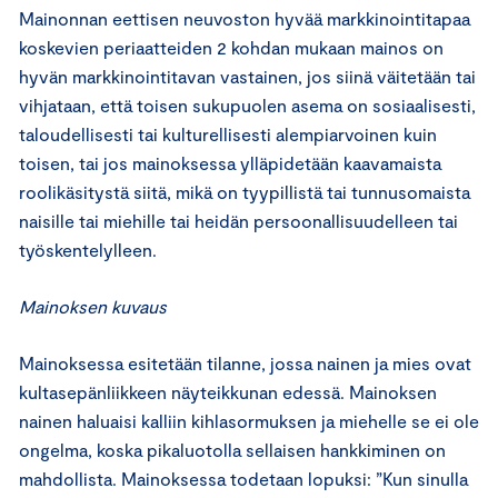
Mainonnan eettisen neuvoston hyvää markkinointitapaa
koskevien periaatteiden 2 kohdan mukaan mainos on
hyvän markkinointitavan vastainen, jos siinä väitetään tai
vihjataan, että toisen sukupuolen asema on sosiaalisesti,
taloudellisesti tai kulturellisesti alempiarvoinen kuin
toisen, tai jos mainoksessa ylläpidetään kaavamaista
roolikäsitystä siitä, mikä on tyypillistä tai tunnusomaista
naisille tai miehille tai heidän persoonallisuudelleen tai
työskentelylleen.
Mainoksen kuvaus
Mainoksessa esitetään tilanne, jossa nainen ja mies ovat
kultasepänliikkeen näyteikkunan edessä. Mainoksen
nainen haluaisi kalliin kihlasormuksen ja miehelle se ei ole
ongelma, koska pikaluotolla sellaisen hankkiminen on
mahdollista. Mainoksessa todetaan lopuksi: ”Kun sinulla