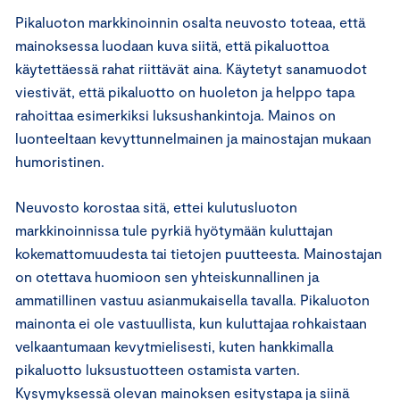
Pikaluoton markkinoinnin osalta neuvosto toteaa, että
mainoksessa luodaan kuva siitä, että pikaluottoa
käytettäessä rahat riittävät aina. Käytetyt sanamuodot
viestivät, että pikaluotto on huoleton ja helppo tapa
rahoittaa esimerkiksi luksushankintoja. Mainos on
luonteeltaan kevyttunnelmainen ja mainostajan mukaan
humoristinen.
Neuvosto korostaa sitä, ettei kulutusluoton
markkinoinnissa tule pyrkiä hyötymään kuluttajan
kokemattomuudesta tai tietojen puutteesta. Mainostajan
on otettava huomioon sen yhteiskunnallinen ja
ammatillinen vastuu asianmukaisella tavalla. Pikaluoton
mainonta ei ole vastuullista, kun kuluttajaa rohkaistaan
velkaantumaan kevytmielisesti, kuten hankkimalla
pikaluotto luksustuotteen ostamista varten.
Kysymyksessä olevan mainoksen esitystapa ja siinä