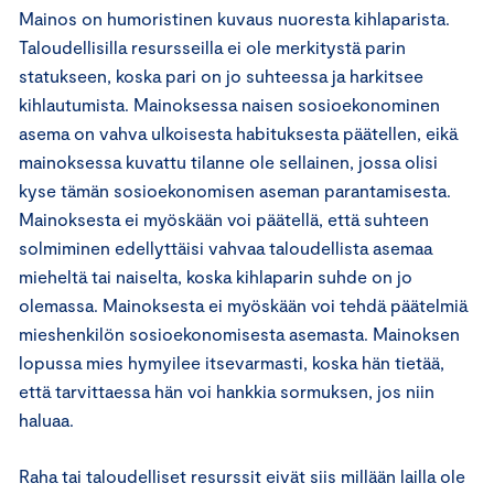
Mainos on humoristinen kuvaus nuoresta kihlaparista.
Taloudellisilla resursseilla ei ole merkitystä parin
statukseen, koska pari on jo suhteessa ja harkitsee
kihlautumista. Mainoksessa naisen sosioekonominen
asema on vahva ulkoisesta habituksesta päätellen, eikä
mainoksessa kuvattu tilanne ole sellainen, jossa olisi
kyse tämän sosioekonomisen aseman parantamisesta.
Mainoksesta ei myöskään voi päätellä, että suhteen
solmiminen edellyttäisi vahvaa taloudellista asemaa
mieheltä tai naiselta, koska kihlaparin suhde on jo
olemassa. Mainoksesta ei myöskään voi tehdä päätelmiä
mieshenkilön sosioekonomisesta asemasta. Mainoksen
lopussa mies hymyilee itsevarmasti, koska hän tietää,
että tarvittaessa hän voi hankkia sormuksen, jos niin
haluaa.
Raha tai taloudelliset resurssit eivät siis millään lailla ole