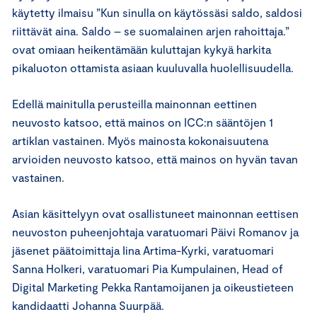
käytetty ilmaisu ”Kun sinulla on käytössäsi saldo, saldosi
riittävät aina. Saldo – se suomalainen arjen rahoittaja.”
ovat omiaan heikentämään kuluttajan kykyä harkita
pikaluoton ottamista asiaan kuuluvalla huolellisuudella.
Edellä mainitulla perusteilla mainonnan eettinen
neuvosto katsoo, että mainos on ICC:n sääntöjen 1
artiklan vastainen. Myös mainosta kokonaisuutena
arvioiden neuvosto katsoo, että mainos on hyvän tavan
vastainen.
Asian käsittelyyn ovat osallistuneet mainonnan eettisen
neuvoston puheenjohtaja varatuomari Päivi Romanov ja
jäsenet päätoimittaja Iina Artima-Kyrki, varatuomari
Sanna Holkeri, varatuomari Pia Kumpulainen, Head of
Digital Marketing Pekka Rantamoijanen ja oikeustieteen
kandidaatti Johanna Suurpää.