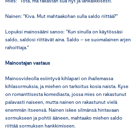
Mies: ”Tota, mä rakastan sua nyt ja iankaikkisesti.”
Nainen: ”Kiva. Mut mahtaakohan sulla saldo riittää?”
Lopuksi mainosääni sanoo: ”Kun sinulla on käytössäsi
saldo, saldosi riittävät aina. Saldo – se suomalainen arjen
rahoittaja.”
Mainostajan vastaus
Mainosvideolla esiintyvä kihlapari on ihailemassa
kihlasormuksia, ja miehen on tarkoitus kosia naista. Kyse
on romanttisesta komediasta, jossa mies on rakastunut
palavasti naiseen, mutta nainen on rakastunut vielä
enemmän itseensä. Nainen iskee silmänsä hintavaan
sormukseen ja pohtii ääneen, mahtaako miehen saldo
riittää sormuksen hankkimiseen.