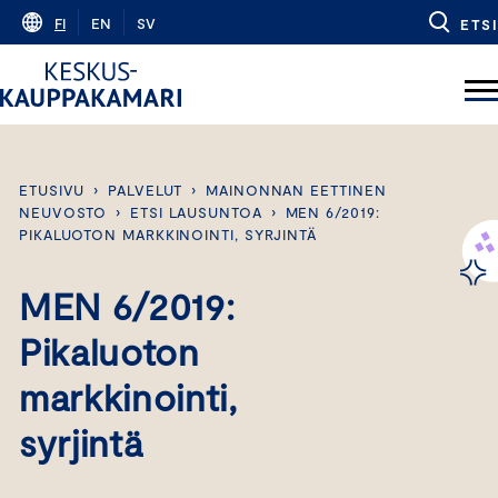
Skip
FI
EN
SV
ETSI
to
content
ETUSIVU
›
PALVELUT
›
MAINONNAN EETTINEN
NEUVOSTO
›
ETSI LAUSUNTOA
›
MEN 6/2019:
PIKALUOTON MARKKINOINTI, SYRJINTÄ
MEN 6/2019:
Pikaluoton
markkinointi,
syrjintä