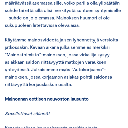
määräävässä asemassa sille, voiko parilla olla ylipäätään
suhde tai että sillä olisi merkitystä suhteen syntymiselle
– suhde on jo olemassa. Mainoksen huumori ei ole
sukupuoleen liitettävissä oleva asia.
Käytämme mainosvideota ja sen lyhennettyjä versioita
jatkossakin. Kevään aikana julkaisemme esimerkiksi
”Mainostoimisto”-mainoksen, jossa virkailija kysyy
asiakkaan saldon riittävyyttä matkojen varauksen
yhteydessä. Julkaisemme myös ”Autokorjaamo”-
mainoksen, jossa korjaamon asiakas pohtii saldonsa
riittävyyttä korjauslaskun osalta.
Mainonnan eettisen neuvoston lausunto
Sovellettavat säännöt
Kansainvälisen kauppakamarin markkinoinnin